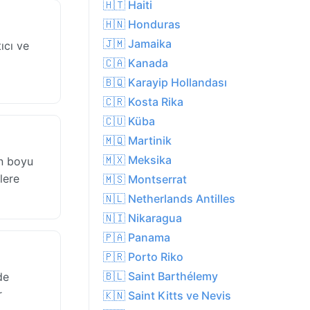
🇭🇹 Haiti
🇭🇳 Honduras
🇯🇲 Jamaika
ıcı ve
i
🇨🇦 Kanada
🇧🇶 Karayip Hollandası
🇨🇷 Kosta Rika
🇨🇺 Küba
🇲🇶 Martinik
🇲🇽 Meksika
ün boyu
lere
🇲🇸 Montserrat
🇳🇱 Netherlands Antilles
🇳🇮 Nikaragua
🇵🇦 Panama
🇵🇷 Porto Riko
🇧🇱 Saint Barthélemy
de
r
🇰🇳 Saint Kitts ve Nevis