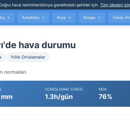
Doğru hava tahminleri
dünya genelindeki şehirler için
.
Tüm ülkeleri gör
ika
Antarktika
Asya
Avrupa
Güney Am
▼
▼
▼
▼
rı'de hava durumu
a
Yıllık Ortalamalar
m normalleri.
Ş
GÜNEŞLENME SÜRESI
NEM
 mm
1.3h/gün
76%