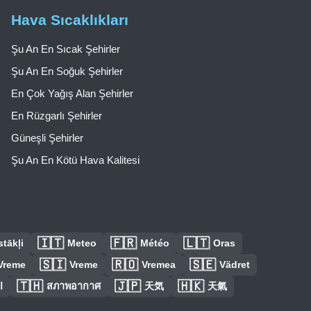
Hava Sıcaklıkları
Şu An En Sıcak Şehirler
Şu An En Soğuk Şehirler
En Çok Yağış Alan Şehirler
En Rüzgarlı Şehirler
Güneşli Şehirler
Şu An En Kötü Hava Kalitesi
🇮🇹
🇫🇷
🇱🇹
tākļi
Meteo
Météo
Oras
🇸🇮
🇷🇴
🇸🇪
Vreme
Vreme
Vremea
Vädret
🇹🇭
🇯🇵
🇭🇰
ا
สภาพอากาศ
天気
天氣