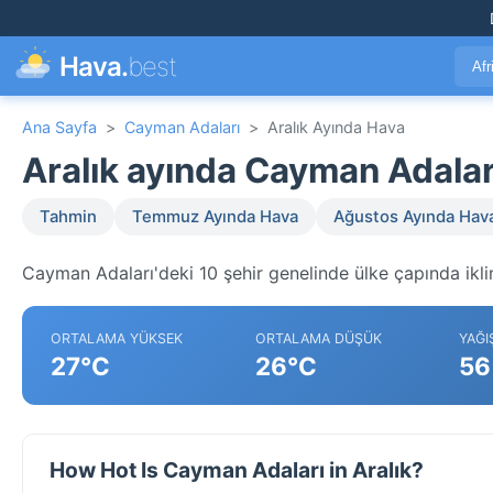
Hava.
best
Afr
Ana Sayfa
>
Cayman Adaları
>
Aralık Ayında Hava
Aralık ayında Cayman Adala
Tahmin
Temmuz Ayında Hava
Ağustos Ayında Hav
Cayman Adaları'deki 10 şehir genelinde ülke çapında ikli
ORTALAMA YÜKSEK
ORTALAMA DÜŞÜK
YAĞI
27°C
26°C
56
How Hot Is Cayman Adaları in Aralık?