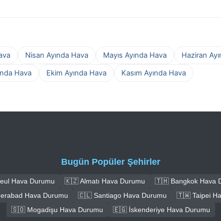
ava
Nisan Ayında Hava
Mayıs Ayında Hava
Haziran Ay
ında Hava
Ekim Ayında Hava
Kasım Ayında Hava
Bugün Popüler Şehirler
Seul Hava Durumu
🇰🇿 Almatı Hava Durumu
🇹🇭 Bangkok Hava
derabad Hava Durumu
🇨🇱 Santiago Hava Durumu
🇹🇼 Taipei 
🇸🇴 Mogadişu Hava Durumu
🇪🇬 İskenderiye Hava Durumu