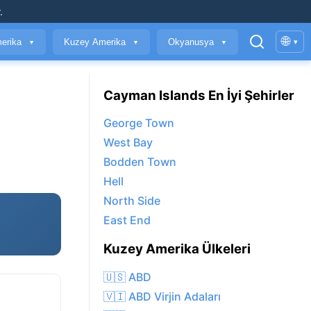
.
🌐
erika
Kuzey Amerika
Okyanusya
▾
▼
▼
▼
Cayman Islands En İyi Şehirler
George Town
West Bay
Bodden Town
Hell
North Side
East End
Kuzey Amerika Ülkeleri
🇺🇸 ABD
🇻🇮 ABD Virjin Adaları