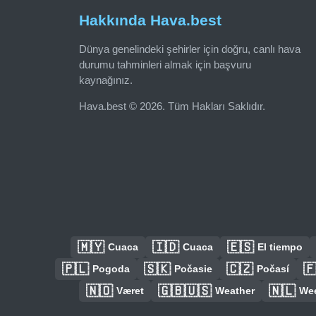
Hakkında Hava.best
Dünya genelindeki şehirler için doğru, canlı hava
durumu tahminleri almak için başvuru
kaynağınız.
Hava.best © 2026. Tüm Hakları Saklıdır.
🇲🇾
🇮🇩
🇪🇸
Cuaca
Cuaca
El tiempo
🇵🇱
🇸🇰
🇨🇿

Pogoda
Počasie
Počasí
🇳🇴
🇬🇧🇺🇸
🇳🇱
Været
Weather
We