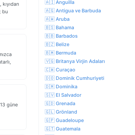
🇦🇮 Anguilla
 kıyıdan
🇦🇬 Antigua ve Barbuda
; bu
🇦🇼 Aruba
🇧🇸 Bahama
🇧🇧 Barbados
🇧🇿 Belize
🇧🇲 Bermuda
lnızca
🇻🇬 Britanya Virjin Adaları
arlı,
🇨🇼 Curaçao
🇩🇴 Dominik Cumhuriyeti
🇩🇲 Dominika
🇸🇻 El Salvador
🇬🇩 Grenada
 13 güne
🇬🇱 Grönland
🇬🇵 Guadeloupe
🇬🇹 Guatemala