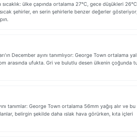
ıcaklık: ülke çapında ortalama 27°C, gece düşükleri 26°C,
sıcak şehirler, en serin şehirlerle benzer değerler gösteriyor
pın.
ları'ın December ayını tanımlıyor: George Town ortalama ya
m arasında ufukta. Gri ve bulutlu desen ülkenin çoğunda tut
nı tanımlar: George Town ortalama 56mm yağış alır ve bu
lanlar, belirgin şekilde daha ıslak hava görürken, kıta içleri