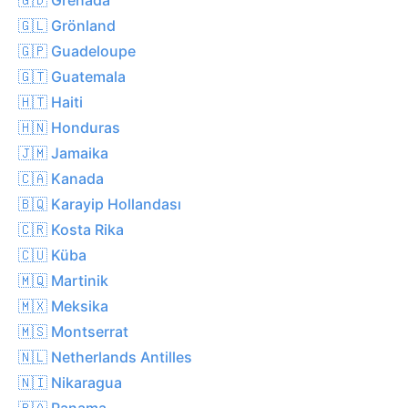
🇬🇱 Grönland
🇬🇵 Guadeloupe
🇬🇹 Guatemala
🇭🇹 Haiti
🇭🇳 Honduras
🇯🇲 Jamaika
🇨🇦 Kanada
🇧🇶 Karayip Hollandası
🇨🇷 Kosta Rika
🇨🇺 Küba
🇲🇶 Martinik
🇲🇽 Meksika
🇲🇸 Montserrat
🇳🇱 Netherlands Antilles
🇳🇮 Nikaragua
🇵🇦 Panama