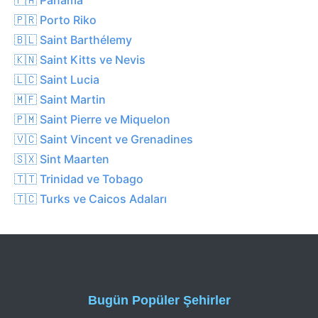
🇵🇷 Porto Riko
🇧🇱 Saint Barthélemy
🇰🇳 Saint Kitts ve Nevis
🇱🇨 Saint Lucia
🇲🇫 Saint Martin
🇵🇲 Saint Pierre ve Miquelon
🇻🇨 Saint Vincent ve Grenadines
🇸🇽 Sint Maarten
🇹🇹 Trinidad ve Tobago
🇹🇨 Turks ve Caicos Adaları
Bugün Popüler Şehirler