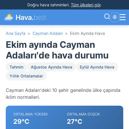
Doğru hava tahminleri
.
Tüm ülkeleri gör
.
☰
Hava.
best
🌐
Ana Sayfa
>
Cayman Adaları
>
Ekim Ayında Hava
Ekim ayında Cayman
Adaları'de hava durumu
Tahmin
Ağustos Ayında Hava
Eylül Ayında Hava
Yıllık Ortalamalar
Cayman Adaları'deki 10 şehir genelinde ülke çapında
iklim normalleri.
ORTALAMA YÜKSEK
ORTALAMA DÜŞÜK
29°C
27°C