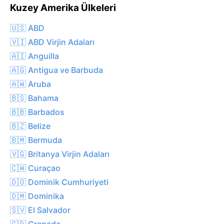
Kuzey Amerika Ülkeleri
🇺🇸 ABD
🇻🇮 ABD Virjin Adaları
🇦🇮 Anguilla
🇦🇬 Antigua ve Barbuda
🇦🇼 Aruba
🇧🇸 Bahama
🇧🇧 Barbados
🇧🇿 Belize
🇧🇲 Bermuda
🇻🇬 Britanya Virjin Adaları
🇨🇼 Curaçao
🇩🇴 Dominik Cumhuriyeti
🇩🇲 Dominika
🇸🇻 El Salvador
🇬🇩 Grenada