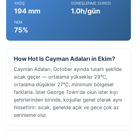
YAĞIŞ
GÜNEŞLENME SÜRESI
194 mm
1.0h/gün
NEM
75%
How Hot Is Cayman Adaları in Ekim?
Cayman Adaları, October ayında tutarlı şekilde
sıcak geçer — ortalama yüksekler 29°C,
ortalama düşükler 27°C, minimum bölgesel
farklarla. İster George Town'de olun ister kıyı
şehirlerinden birinde, koşullar genel olarak aynı
hissettirir: sıcak, genelde açık ve gece çok az
serinleme olur.