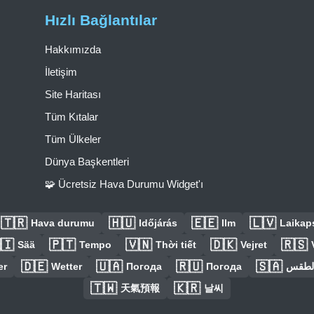
Hızlı Bağlantılar
Hakkımızda
İletişim
Site Haritası
Tüm Kıtalar
Tüm Ülkeler
Dünya Başkentleri
🧩 Ücretsiz Hava Durumu Widget'ı
🇹🇷
🇭🇺
🇪🇪
🇱🇻
Hava durumu
Időjárás
Ilm
Laikaps
🇮
🇵🇹
🇻🇳
🇩🇰
🇷🇸
Sää
Tempo
Thời tiết
Vejret
🇩🇪
🇺🇦
🇷🇺
🇸🇦
er
Wetter
Погода
Погода
الطق
🇹🇼
🇰🇷
天氣預報
날씨