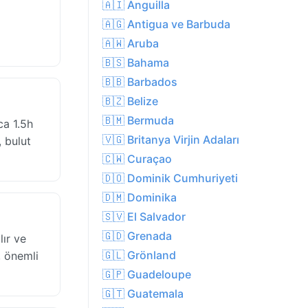
🇦🇮 Anguilla
🇦🇬 Antigua ve Barbuda
🇦🇼 Aruba
🇧🇸 Bahama
🇧🇧 Barbados
🇧🇿 Belize
🇧🇲 Bermuda
ca 1.5h
🇻🇬 Britanya Virjin Adaları
 bulut
🇨🇼 Curaçao
🇩🇴 Dominik Cumhuriyeti
🇩🇲 Dominika
🇸🇻 El Salvador
🇬🇩 Grenada
ır ve
🇬🇱 Grönland
, önemli
🇬🇵 Guadeloupe
🇬🇹 Guatemala