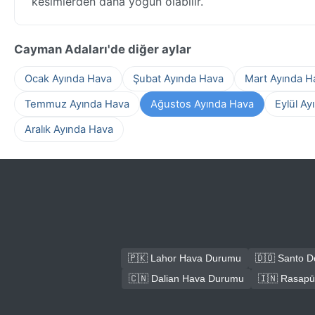
kesimlerden daha yoğun olabilir.
Cayman Adaları'de diğer aylar
Ocak Ayında Hava
Şubat Ayında Hava
Mart Ayında H
Temmuz Ayında Hava
Ağustos Ayında Hava
Eylül Ay
Aralık Ayında Hava
🇵🇰 Lahor Hava Durumu
🇩🇴 Santo 
🇨🇳 Dalian Hava Durumu
🇮🇳 Rasap