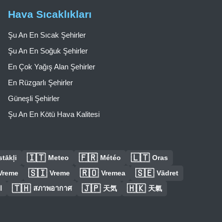
Hava Sıcaklıkları
Şu An En Sıcak Şehirler
Şu An En Soğuk Şehirler
En Çok Yağış Alan Şehirler
En Rüzgarlı Şehirler
Güneşli Şehirler
Şu An En Kötü Hava Kalitesi
🇮🇹
🇫🇷
🇱🇹
tākļi
Meteo
Météo
Oras
🇸🇮
🇷🇴
🇸🇪
Vreme
Vreme
Vremea
Vädret
🇹🇭
🇯🇵
🇭🇰
ا
สภาพอากาศ
天気
天氣