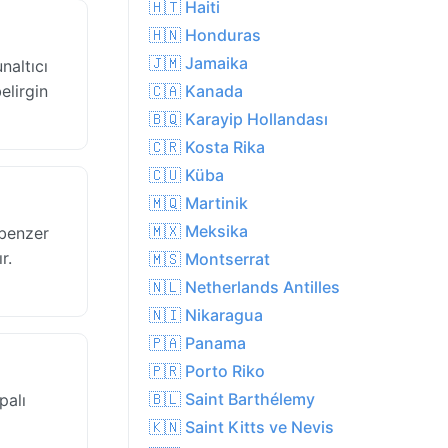
🇭🇹 Haiti
🇭🇳 Honduras
🇯🇲 Jamaika
altıcı
elirgin
🇨🇦 Kanada
🇧🇶 Karayip Hollandası
🇨🇷 Kosta Rika
🇨🇺 Küba
🇲🇶 Martinik
🇲🇽 Meksika
 benzer
r.
🇲🇸 Montserrat
🇳🇱 Netherlands Antilles
🇳🇮 Nikaragua
🇵🇦 Panama
🇵🇷 Porto Riko
🇧🇱 Saint Barthélemy
palı
🇰🇳 Saint Kitts ve Nevis