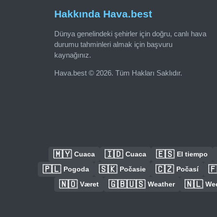
Hakkında Hava.best
Dünya genelindeki şehirler için doğru, canlı hava
durumu tahminleri almak için başvuru
kaynağınız.
Hava.best © 2026. Tüm Hakları Saklıdır.
🇲🇾
🇮🇩
🇪🇸
Cuaca
Cuaca
El tiempo
🇵🇱
🇸🇰
🇨🇿

Pogoda
Počasie
Počasí
🇳🇴
🇬🇧🇺🇸
🇳🇱
Været
Weather
We