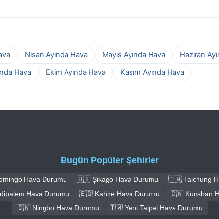
ava
Nisan Ayında Hava
Mayıs Ayında Hava
Haziran Ay
ında Hava
Ekim Ayında Hava
Kasım Ayında Hava
Bugün Popüler Şehirler
Domingo Hava Durumu
🇺🇸 Şikago Hava Durumu
🇹🇼 Taichung 
ūdipalem Hava Durumu
🇪🇬 Kahire Hava Durumu
🇨🇳 Kunshan 
🇨🇳 Ningbo Hava Durumu
🇹🇼 Yeni Taipei Hava Durumu