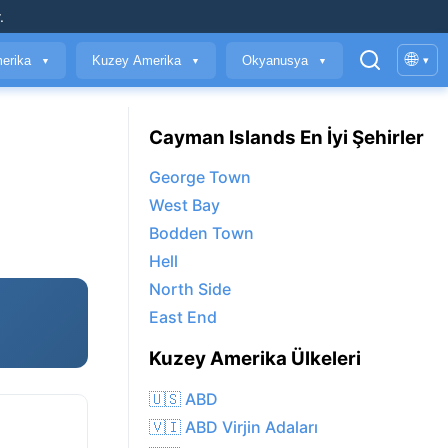
.
🌐
erika
Kuzey Amerika
Okyanusya
▾
▼
▼
▼
Cayman Islands En İyi Şehirler
George Town
West Bay
Bodden Town
Hell
North Side
East End
Kuzey Amerika Ülkeleri
🇺🇸 ABD
🇻🇮 ABD Virjin Adaları