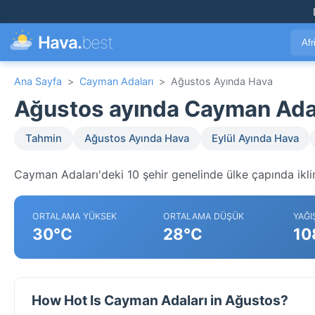
Hava.
best
Afr
Ana Sayfa
>
Cayman Adaları
>
Ağustos Ayında Hava
Ağustos ayında Cayman Ada
Tahmin
Ağustos Ayında Hava
Eylül Ayında Hava
Cayman Adaları'deki 10 şehir genelinde ülke çapında ikli
ORTALAMA YÜKSEK
ORTALAMA DÜŞÜK
YAĞI
30°C
28°C
10
How Hot Is Cayman Adaları in Ağustos?