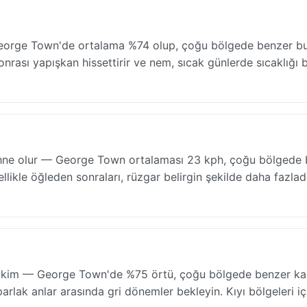
eorge Town'de ortalama %74 olup, çoğu bölgede benzer bun
nrası yapışkan hissettirir ve nem, sıcak günlerde sıcaklığı b
 sahne olur — George Town ortalaması 23 kph, çoğu bölgede
zellikle öğleden sonraları, rüzgar belirgin şekilde daha fazladı
akim — George Town'de %75 örtü, çoğu bölgede benzer ka
parlak anlar arasında gri dönemler bekleyin. Kıyı bölgeleri iç