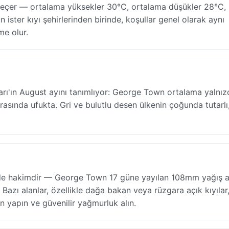
 geçer — ortalama yüksekler 30°C, ortalama düşükler 28°C,
ister kıyı şehirlerinden birinde, koşullar genel olarak aynı
me olur.
arı'ın August ayını tanımlıyor: George Town ortalama yalnız
sında ufukta. Gri ve bulutlu desen ülkenin çoğunda tutarlı,
nde hakimdir — George Town 17 güne yayılan 108mm yağış al
Bazı alanlar, özellikle dağa bakan veya rüzgara açık kıyılar
n yapın ve güvenilir yağmurluk alın.