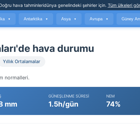
Doğru hava tahminleri
dünya genelindeki şehirler için
.
Tüm ülkeleri gör
ika
Antarktika
Asya
Avrupa
Güney Am
▼
▼
▼
▼
ları'de hava durumu
Yıllık Ortalamalar
m normalleri.
Ş
GÜNEŞLENME SÜRESI
NEM
8 mm
1.5h/gün
74%