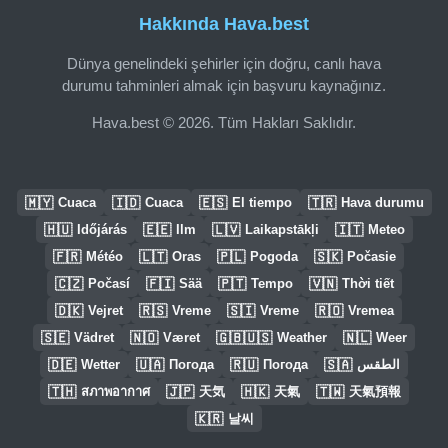
Hakkında Hava.best
Dünya genelindeki şehirler için doğru, canlı hava
durumu tahminleri almak için başvuru kaynağınız.
Hava.best © 2026. Tüm Hakları Saklıdır.
🇲🇾
🇮🇩
🇪🇸
🇹🇷
Cuaca
Cuaca
El tiempo
Hava durumu
🇭🇺
🇪🇪
🇱🇻
🇮🇹
Időjárás
Ilm
Laikapstākļi
Meteo
🇫🇷
🇱🇹
🇵🇱
🇸🇰
Météo
Oras
Pogoda
Počasie
🇨🇿
🇫🇮
🇵🇹
🇻🇳
Počasí
Sää
Tempo
Thời tiết
🇩🇰
🇷🇸
🇸🇮
🇷🇴
Vejret
Vreme
Vreme
Vremea
🇸🇪
🇳🇴
🇬🇧🇺🇸
🇳🇱
Vädret
Været
Weather
Weer
🇩🇪
🇺🇦
🇷🇺
🇸🇦
Wetter
Погода
Погода
الطقس
🇹🇭
🇯🇵
🇭🇰
🇹🇼
สภาพอากาศ
天気
天氣
天氣預報
🇰🇷
날씨