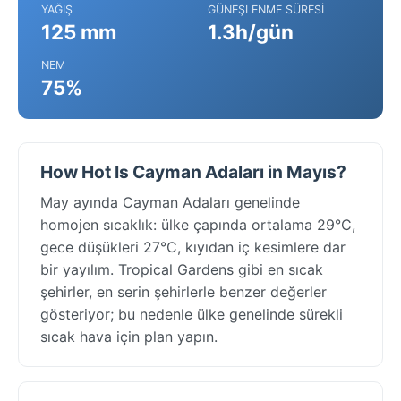
YAĞIŞ
GÜNEŞLENME SÜRESI
125 mm
1.3h/gün
NEM
75%
How Hot Is Cayman Adaları in Mayıs?
May ayında Cayman Adaları genelinde
homojen sıcaklık: ülke çapında ortalama 29°C,
gece düşükleri 27°C, kıyıdan iç kesimlere dar
bir yayılım. Tropical Gardens gibi en sıcak
şehirler, en serin şehirlerle benzer değerler
gösteriyor; bu nedenle ülke genelinde sürekli
sıcak hava için plan yapın.