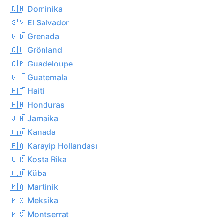
🇩🇲 Dominika
🇸🇻 El Salvador
🇬🇩 Grenada
🇬🇱 Grönland
🇬🇵 Guadeloupe
🇬🇹 Guatemala
🇭🇹 Haiti
🇭🇳 Honduras
🇯🇲 Jamaika
🇨🇦 Kanada
🇧🇶 Karayip Hollandası
🇨🇷 Kosta Rika
🇨🇺 Küba
🇲🇶 Martinik
🇲🇽 Meksika
🇲🇸 Montserrat