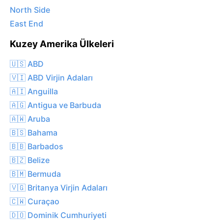
North Side
East End
Kuzey Amerika Ülkeleri
🇺🇸 ABD
🇻🇮 ABD Virjin Adaları
🇦🇮 Anguilla
🇦🇬 Antigua ve Barbuda
🇦🇼 Aruba
🇧🇸 Bahama
🇧🇧 Barbados
🇧🇿 Belize
🇧🇲 Bermuda
🇻🇬 Britanya Virjin Adaları
🇨🇼 Curaçao
🇩🇴 Dominik Cumhuriyeti