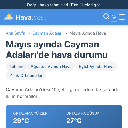
Doğru hava tahminleri
.
Tüm ülkeleri gör
.
☰
Hava.
best
🌐
Ana Sayfa
>
Cayman Adaları
>
Mayıs Ayında Hava
Mayıs ayında Cayman
Adaları'de hava durumu
Tahmin
Ağustos Ayında Hava
Eylül Ayında Hava
Yıllık Ortalamalar
Cayman Adaları'deki 10 şehir genelinde ülke çapında
iklim normalleri.
ORTALAMA YÜKSEK
ORTALAMA DÜŞÜK
29°C
27°C