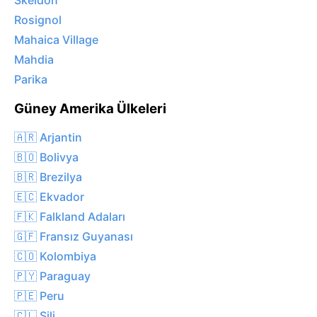
Skeldon
Rosignol
Mahaica Village
Mahdia
Parika
Güney Amerika Ülkeleri
🇦🇷 Arjantin
🇧🇴 Bolivya
🇧🇷 Brezilya
🇪🇨 Ekvador
🇫🇰 Falkland Adaları
🇬🇫 Fransız Guyanası
🇨🇴 Kolombiya
🇵🇾 Paraguay
🇵🇪 Peru
🇨🇱 Şili