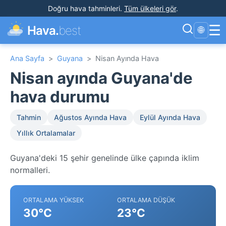
Doğru hava tahminleri
.
Tüm ülkeleri gör
.
☰
Hava.
best
🌐
Ana Sayfa
>
Guyana
>
Nisan Ayında Hava
Nisan ayında Guyana'de
hava durumu
Tahmin
Ağustos Ayında Hava
Eylül Ayında Hava
Yıllık Ortalamalar
Guyana'deki 15 şehir genelinde ülke çapında iklim
normalleri.
ORTALAMA YÜKSEK
ORTALAMA DÜŞÜK
30°C
23°C