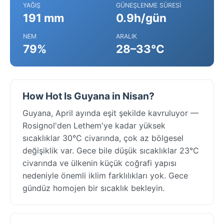
YAĞIŞ
GÜNEŞLENME SÜRESI
191 mm
0.9h/gün
NEM
ARALIK
79%
28–33°C
How Hot Is Guyana in Nisan?
Guyana, April ayında eşit şekilde kavruluyor —
Rosignol'den Lethem'ye kadar yüksek
sıcaklıklar 30°C civarında, çok az bölgesel
değişiklik var. Gece bile düşük sıcaklıklar 23°C
civarında ve ülkenin küçük coğrafi yapısı
nedeniyle önemli iklim farklılıkları yok. Gece
gündüz homojen bir sıcaklık bekleyin.