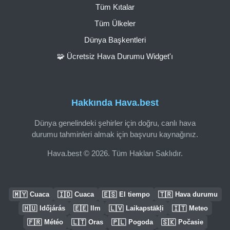
Tüm Kıtalar
Tüm Ülkeler
Dünya Başkentleri
🧩 Ücretsiz Hava Durumu Widget'ı
Hakkında Hava.best
Dünya genelindeki şehirler için doğru, canlı hava
durumu tahminleri almak için başvuru kaynağınız.
Hava.best © 2026. Tüm Hakları Saklıdır.
🇲🇾
🇮🇩
🇪🇸
🇹🇷
Cuaca
Cuaca
El tiempo
Hava durumu
🇭🇺
🇪🇪
🇱🇻
🇮🇹
Időjárás
Ilm
Laikapstākļi
Meteo
🇫🇷
🇱🇹
🇵🇱
🇸🇰
Météo
Oras
Pogoda
Počasie