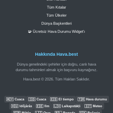
Tüm Kıtalar
Tüm Ülkeler
Dünya Başkentleri
🧩 Ücretsiz Hava Durumu Widget'ı
Hakkında Hava.best
Dünya genelindeki şehirler için doğru, canlı hava
durumu tahminleri almak için başvuru kaynağınız.
Hava.best © 2026. Tüm Hakları Saklıdır.
🇲🇾
🇮🇩
🇪🇸
🇹🇷
Cuaca
Cuaca
El tiempo
Hava durumu
🇭🇺
🇪🇪
🇱🇻
🇮🇹
Időjárás
Ilm
Laikapstākļi
Meteo
🇫🇷
🇱🇹
🇵🇱
🇸🇰
Météo
Oras
Pogoda
Počasie