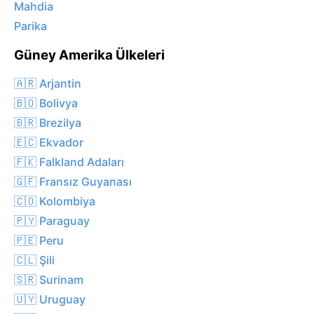
Mahdia
Parika
Güney Amerika Ülkeleri
🇦🇷 Arjantin
🇧🇴 Bolivya
🇧🇷 Brezilya
🇪🇨 Ekvador
🇫🇰 Falkland Adaları
🇬🇫 Fransız Guyanası
🇨🇴 Kolombiya
🇵🇾 Paraguay
🇵🇪 Peru
🇨🇱 Şili
🇸🇷 Surinam
🇺🇾 Uruguay