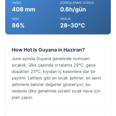
YAĞIŞ
GÜNEŞLENME SÜRESI
408 mm
0.6h/gün
NEM
ARALIK
86%
28–30°C
How Hot Is Guyana in Haziran?
June ayında Guyana genelinde homojen
sıcaklık: ülke çapında ortalama 29°C, gece
düşükleri 23°C, kıyıdan iç kesimlere dar bir
yayılım. Lethem gibi en sıcak şehirler, en serin
şehirlerle benzer değerler gösteriyor; bu
nedenle ülke genelinde sürekli sıcak hava için
plan yapın.