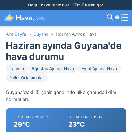
Doğru hava tahminleri
.
Tüm ülkeleri gör
.
☰
Hava.
best
🌐
Ana Sayfa
>
Guyana
>
Haziran Ayında Hava
Haziran ayında Guyana'de
hava durumu
Tahmin
Ağustos Ayında Hava
Eylül Ayında Hava
Yıllık Ortalamalar
Guyana'deki 15 şehir genelinde ülke çapında iklim
normalleri.
ORTALAMA YÜKSEK
ORTALAMA DÜŞÜK
29°C
23°C