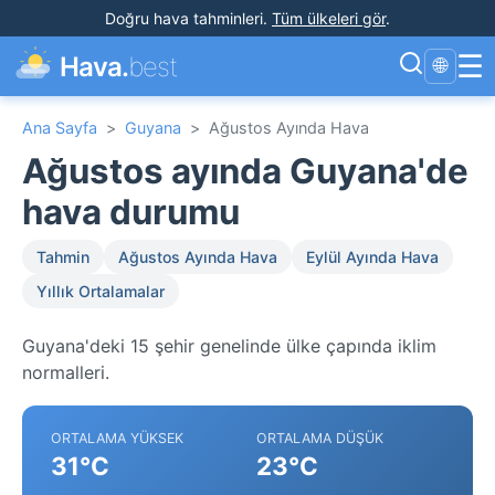
Doğru hava tahminleri
.
Tüm ülkeleri gör
.
☰
Hava.
best
🌐
Ana Sayfa
>
Guyana
>
Ağustos Ayında Hava
Ağustos ayında Guyana'de
hava durumu
Tahmin
Ağustos Ayında Hava
Eylül Ayında Hava
Yıllık Ortalamalar
Guyana'deki 15 şehir genelinde ülke çapında iklim
normalleri.
ORTALAMA YÜKSEK
ORTALAMA DÜŞÜK
31°C
23°C