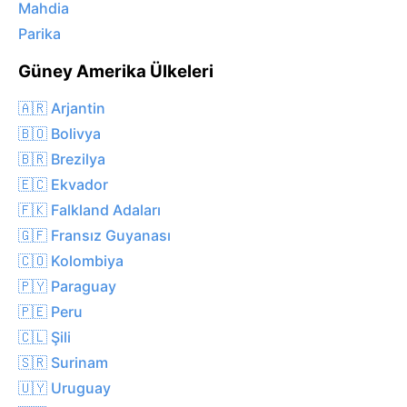
Mahdia
Parika
Güney Amerika Ülkeleri
🇦🇷 Arjantin
🇧🇴 Bolivya
🇧🇷 Brezilya
🇪🇨 Ekvador
🇫🇰 Falkland Adaları
🇬🇫 Fransız Guyanası
🇨🇴 Kolombiya
🇵🇾 Paraguay
🇵🇪 Peru
🇨🇱 Şili
🇸🇷 Surinam
🇺🇾 Uruguay