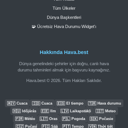
Tüm Ülkeler
Dünya Başkentleri
🧩 Ücretsiz Hava Durumu Widget'ı
Hakkında Hava.best
Dünya genelindeki şehirler için doğru, canlı hava
durumu tahminleri almak için başvuru kaynağınız.
Hava.best © 2026. Tüm Hakları Saklıdır.
🇲🇾
🇮🇩
🇪🇸
🇹🇷
Cuaca
Cuaca
El tiempo
Hava durumu
🇭🇺
🇪🇪
🇱🇻
🇮🇹
Időjárás
Ilm
Laikapstākļi
Meteo
🇫🇷
🇱🇹
🇵🇱
🇸🇰
Météo
Oras
Pogoda
Počasie
🇨🇿
🇫🇮
🇵🇹
🇻🇳
Počasí
Sää
Tempo
Thời tiết