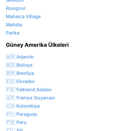
Skeldon
Rosignol
Mahaica Village
Mahdia
Parika
Güney Amerika Ülkeleri
🇦🇷 Arjantin
🇧🇴 Bolivya
🇧🇷 Brezilya
🇪🇨 Ekvador
🇫🇰 Falkland Adaları
🇬🇫 Fransız Guyanası
🇨🇴 Kolombiya
🇵🇾 Paraguay
🇵🇪 Peru
🇨🇱 Şili