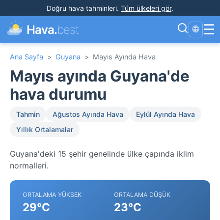
Doğru hava tahminleri
.
Tüm ülkeleri gör
.
☰
Hava.
best
🌐
Ana Sayfa
>
Guyana
>
Mayıs Ayında Hava
Mayıs ayında Guyana'de
hava durumu
Tahmin
Ağustos Ayında Hava
Eylül Ayında Hava
Yıllık Ortalamalar
Guyana'deki 15 şehir genelinde ülke çapında iklim
normalleri.
ORTALAMA YÜKSEK
ORTALAMA DÜŞÜK
29°C
23°C