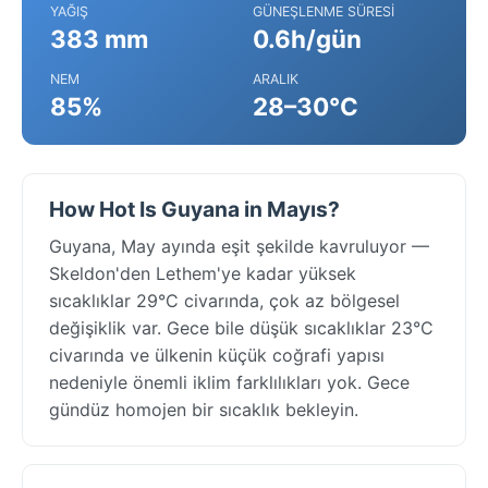
YAĞIŞ
GÜNEŞLENME SÜRESI
383 mm
0.6h/gün
NEM
ARALIK
85%
28–30°C
How Hot Is Guyana in Mayıs?
Guyana, May ayında eşit şekilde kavruluyor —
Skeldon'den Lethem'ye kadar yüksek
sıcaklıklar 29°C civarında, çok az bölgesel
değişiklik var. Gece bile düşük sıcaklıklar 23°C
civarında ve ülkenin küçük coğrafi yapısı
nedeniyle önemli iklim farklılıkları yok. Gece
gündüz homojen bir sıcaklık bekleyin.