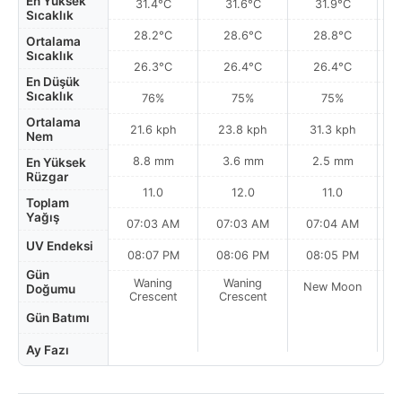
En Yüksek
31.4°C
31.6°C
31.9°C
Sıcaklık
28.2°C
28.6°C
28.8°C
Ortalama
Sıcaklık
26.3°C
26.4°C
26.4°C
En Düşük
Sıcaklık
76%
75%
75%
Ortalama
21.6 kph
23.8 kph
31.3 kph
Nem
8.8 mm
3.6 mm
2.5 mm
En Yüksek
Rüzgar
11.0
12.0
11.0
Toplam
Yağış
07:03 AM
07:03 AM
07:04 AM
UV Endeksi
08:07 PM
08:06 PM
08:05 PM
Gün
Waning
Waning
New Moon
N
Doğumu
Crescent
Crescent
Gün Batımı
Ay Fazı