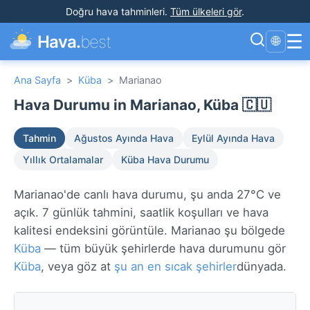
Doğru hava tahminleri
.
Tüm ülkeleri gör
.
☰
Hava.
best
🌐
Ana Sayfa
>
Küba
>
Marianao
Hava Durumu in Marianao, Küba 🇨🇺
Tahmin
Ağustos Ayında Hava
Eylül Ayında Hava
Yıllık Ortalamalar
Küba Hava Durumu
Marianao'de canlı hava durumu, şu anda 27°C ve
açık. 7 günlük tahmini, saatlik koşulları ve hava
kalitesi endeksini görüntüle. Marianao şu bölgede
Küba
— tüm büyük şehirlerde hava durumunu gör
Küba
, veya göz at
şu an en sıcak şehirler
dünyada.