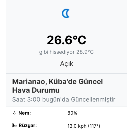
26.6°C
gibi hissediyor 28.9°C
Açık
Marianao, Küba'de Güncel
Hava Durumu
Saat 3:00 bugün'da Güncellenmiştir
💧
Nem:
80%
🌬️
Rüzgar:
13.0 kph (117°)