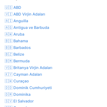
🇺🇸 ABD
🇻🇮 ABD Virjin Adaları
🇦🇮 Anguilla
🇦🇬 Antigua ve Barbuda
🇦🇼 Aruba
🇧🇸 Bahama
🇧🇧 Barbados
🇧🇿 Belize
🇧🇲 Bermuda
🇻🇬 Britanya Virjin Adaları
🇰🇾 Cayman Adaları
🇨🇼 Curaçao
🇩🇴 Dominik Cumhuriyeti
🇩🇲 Dominika
🇸🇻 El Salvador