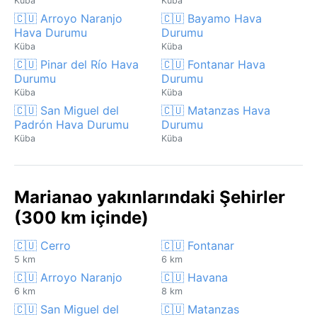
Küba
Küba
🇨🇺 Arroyo Naranjo
🇨🇺 Bayamo Hava
Hava Durumu
Durumu
Küba
Küba
🇨🇺 Pinar del Río Hava
🇨🇺 Fontanar Hava
Durumu
Durumu
Küba
Küba
🇨🇺 San Miguel del
🇨🇺 Matanzas Hava
Padrón Hava Durumu
Durumu
Küba
Küba
Marianao yakınlarındaki Şehirler
(300 km içinde)
🇨🇺 Cerro
🇨🇺 Fontanar
5 km
6 km
🇨🇺 Arroyo Naranjo
🇨🇺 Havana
6 km
8 km
🇨🇺 San Miguel del
🇨🇺 Matanzas