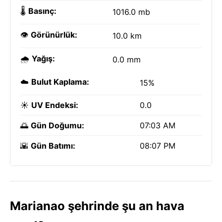
🌡️
Basınç:
1016.0 mb
👁️
Görünürlük:
10.0 km
🌧️
Yağış:
0.0 mm
☁️
Bulut Kaplama:
15%
☀️
UV Endeksi:
0.0
🌅
Gün Doğumu:
07:03 AM
🌇
Gün Batımı:
08:07 PM
Marianao şehrinde şu an hava