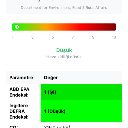
Department for Environment, Food & Rural Affairs
1
1
3
5
7
9
10
Düşük
Hava kirliliği düşük
Parametre
Değer
ABD EPA
1 (İyi)
Endeksi:
İngiltere
DEFRA
1 (Düşük)
Endeksi:
CO:
316.0 µg/m³