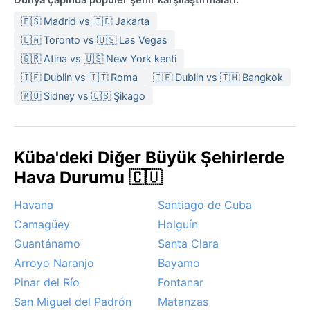
🇪🇸 Madrid vs 🇮🇩 Jakarta
🇨🇦 Toronto vs 🇺🇸 Las Vegas
🇬🇷 Atina vs 🇺🇸 New York kenti
🇮🇪 Dublin vs 🇮🇹 Roma
🇮🇪 Dublin vs 🇹🇭 Bangkok
🇦🇺 Sidney vs 🇺🇸 Şikago
Küba'deki Diğer Büyük Şehirlerde
Hava Durumu 🇨🇺
Havana
Santiago de Cuba
Camagüey
Holguín
Guantánamo
Santa Clara
Arroyo Naranjo
Bayamo
Pinar del Río
Fontanar
San Miguel del Padrón
Matanzas