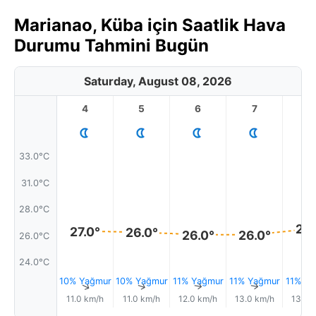
Marianao, Küba için Saatlik Hava
Durumu Tahmini Bugün
Saturday, August 08, 2026
4
5
6
7
8
33.0°C
31.0°C
28.0°C
27.
27.0°
26.0°
26.0°
26.0°
26.0°C
24.0°C
10% Yağmur
10% Yağmur
11% Yağmur
11% Yağmur
11% Ya
↑
↑
↑
↑
11.0 km/h
11.0 km/h
12.0 km/h
13.0 km/h
13.0 