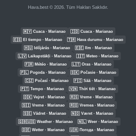
Hava.best © 2026. Tüm Hakları Saklıdır.
🇲🇾
🇮🇩
Cuaca · Marianao
Cuaca · Marianao
🇪🇸
🇹🇷
El tiempo · Marianao
Hava durumu · Marianao
🇭🇺
🇪🇪
Időjárás · Marianao
Ilm · Marianao
🇱🇻
🇮🇹
Laikapstākļi · Marianao
Meteo · Marianao
🇫🇷
🇱🇹
Météo · Marianao
Oras · Marianao
🇵🇱
🇸🇰
Pogoda · Marianao
Počasie · Marianao
🇨🇿
🇫🇮
Počasí · Marianao
Sää · Marianao
🇵🇹
🇻🇳
Tempo · Marianao
Thời tiết · Marianao
🇩🇰
🇷🇸
Vejret · Marianao
Vreme · Marianao
🇸🇮
🇷🇴
Vreme · Marianao
Vremea · Marianao
🇸🇪
🇳🇴
Vädret · Marianao
Været · Marianao
🇬🇧🇺🇸
🇳🇱
Weather · Marianao
Weer · Marianao
🇩🇪
🇺🇦
Wetter · Marianao
Погода · Marianao