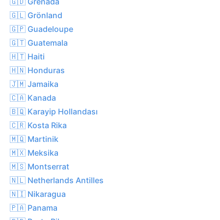
🇬🇩 Grenada
🇬🇱 Grönland
🇬🇵 Guadeloupe
🇬🇹 Guatemala
🇭🇹 Haiti
🇭🇳 Honduras
🇯🇲 Jamaika
🇨🇦 Kanada
🇧🇶 Karayip Hollandası
🇨🇷 Kosta Rika
🇲🇶 Martinik
🇲🇽 Meksika
🇲🇸 Montserrat
🇳🇱 Netherlands Antilles
🇳🇮 Nikaragua
🇵🇦 Panama