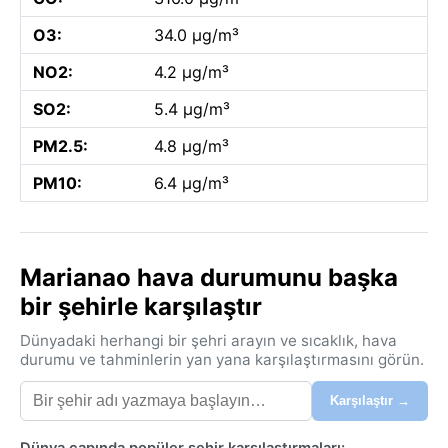
O3:
34.0 µg/m³
NO2:
4.2 µg/m³
SO2:
5.4 µg/m³
PM2.5:
4.8 µg/m³
PM10:
6.4 µg/m³
Marianao hava durumunu başka
bir şehirle karşılaştır
Dünyadaki herhangi bir şehri arayın ve sıcaklık, hava
durumu ve tahminlerin yan yana karşılaştırmasını görün.
Karşılaştır →
Dünya çapında popüler şehir karşılaştırmaları: