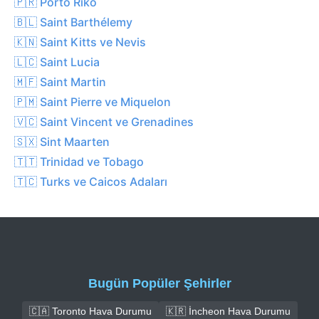
🇵🇷 Porto Riko
🇧🇱 Saint Barthélemy
🇰🇳 Saint Kitts ve Nevis
🇱🇨 Saint Lucia
🇲🇫 Saint Martin
🇵🇲 Saint Pierre ve Miquelon
🇻🇨 Saint Vincent ve Grenadines
🇸🇽 Sint Maarten
🇹🇹 Trinidad ve Tobago
🇹🇨 Turks ve Caicos Adaları
Bugün Popüler Şehirler
🇨🇦 Toronto Hava Durumu
🇰🇷 İncheon Hava Durumu