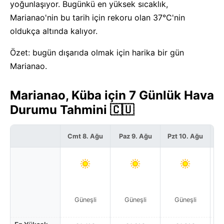
yoğunlaşıyor. Bugünkü en yüksek sıcaklık,
Marianao'nin bu tarih için rekoru olan 37°C'nin
oldukça altında kalıyor.
Özet: bugün dışarıda olmak için harika bir gün
Marianao.
Marianao, Küba için 7 Günlük Hava
Durumu Tahmini 🇨🇺
Cmt 8. Ağu
Paz 9. Ağu
Pzt 10. Ağu
S
Güneşli
Güneşli
Güneşli