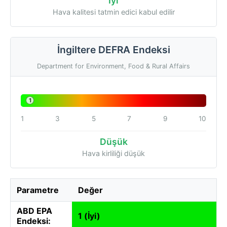
İyi
Hava kalitesi tatmin edici kabul edilir
İngiltere DEFRA Endeksi
Department for Environment, Food & Rural Affairs
1
1
3
5
7
9
10
Düşük
Hava kirliliği düşük
Parametre
Değer
ABD EPA
1 (İyi)
Endeksi: