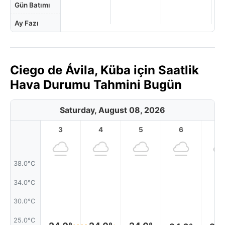
Gün Batımı
Ay Fazı
Ciego de Ávila, Küba için Saatlik
Hava Durumu Tahmini Bugün
Saturday, August 08, 2026
3
4
5
6
7
38.0°C
34.0°C
30.0°C
25.0°C