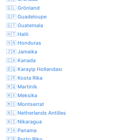
🇬🇱 Grönland
🇬🇵 Guadeloupe
🇬🇹 Guatemala
🇭🇹 Haiti
🇭🇳 Honduras
🇯🇲 Jamaika
🇨🇦 Kanada
🇧🇶 Karayip Hollandası
🇨🇷 Kosta Rika
🇲🇶 Martinik
🇲🇽 Meksika
🇲🇸 Montserrat
🇳🇱 Netherlands Antilles
🇳🇮 Nikaragua
🇵🇦 Panama
🇵🇷 Porto Riko