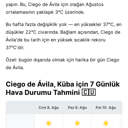
yapın. Bu, Ciego de Ávila için olağan Ağustos
ortalamasının yaklaşık 3°C üzerinde.
Bu hafta fazla değişiklik yok — en yüksekler 37°C, en
düşükler 22°C civarında. Bağlam açısından, Ciego de
Ávila'de bu tarih için en yüksek sıcaklık rekoru
37°C'dir.
Özet: bugün dışarıda olmak için harika bir gün Ciego
de Ávila.
Ciego de Ávila, Küba için 7 Günlük
Hava Durumu Tahmini 🇨🇺
Cmt 8. Ağu
Paz 9. Ağu
Pzt 10. Ağu
S