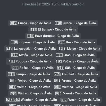
Hava.best © 2026. Tüm Hakları Saklıdır.
🇲🇾
🇮🇩
Cuaca · Ciego de Ávila
Cuaca · Ciego de Ávila
🇪🇸
El tiempo · Ciego de Ávila
🇹🇷
Hava durumu · Ciego de Ávila
🇭🇺
🇪🇪
Időjárás · Ciego de Ávila
Ilm · Ciego de Ávila
🇱🇻
🇮🇹
Laikapstākļi · Ciego de Ávila
Meteo · Ciego de Ávila
🇫🇷
🇱🇹
Météo · Ciego de Ávila
Oras · Ciego de Ávila
🇵🇱
🇸🇰
Pogoda · Ciego de Ávila
Počasie · Ciego de Ávila
🇨🇿
🇫🇮
Počasí · Ciego de Ávila
Sää · Ciego de Ávila
🇵🇹
🇻🇳
Tempo · Ciego de Ávila
Thời tiết · Ciego de Ávila
🇩🇰
🇷🇸
Vejret · Ciego de Ávila
Vreme · Ciego de Ávila
🇸🇮
🇷🇴
Vreme · Ciego de Ávila
Vremea · Ciego de Ávila
🇸🇪
🇳🇴
Vädret · Ciego de Ávila
Været · Ciego de Ávila
🇬🇧🇺🇸
🇳🇱
Weather · Ciego de Ávila
Weer · Ciego de Ávila