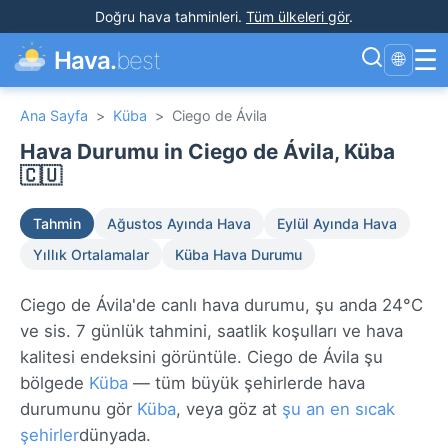
Doğru hava tahminleri
.
Tüm ülkeleri gör
.
☰
Hava.
best
🌐
Ana Sayfa
>
Küba
>
Ciego de Ávila
Hava Durumu in Ciego de Ávila, Küba
🇨🇺
Tahmin
Ağustos Ayında Hava
Eylül Ayında Hava
Yıllık Ortalamalar
Küba Hava Durumu
Ciego de Ávila'de canlı hava durumu, şu anda 24°C
ve sis. 7 günlük tahmini, saatlik koşulları ve hava
kalitesi endeksini görüntüle. Ciego de Ávila şu
bölgede
Küba
— tüm büyük şehirlerde hava
durumunu gör
Küba
, veya göz at
şu an en sıcak
şehirler
dünyada.