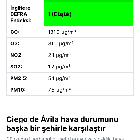
İngiltere
DEFRA
1 (Düşük)
Endeksi:
CO:
131.0 µg/m³
O3:
31.0 µg/m³
NO2:
2.1 µg/m³
SO2:
1.2 µg/m³
PM2.5:
5.1 µg/m³
PM10:
7.5 µg/m³
Ciego de Ávila hava durumunu
başka bir şehirle karşılaştır
Dünyadaki herhangi bir şehri arayın ve sıcaklık, hava