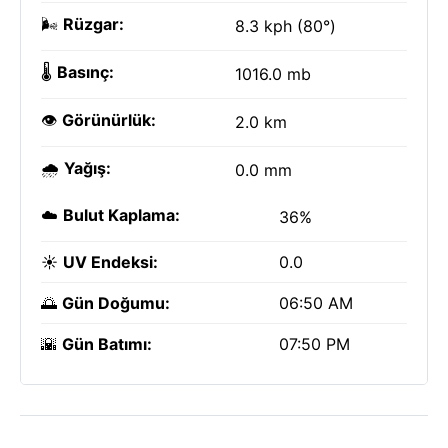
🌬️
Rüzgar:
8.3 kph (80°)
🌡️
Basınç:
1016.0 mb
👁️
Görünürlük:
2.0 km
🌧️
Yağış:
0.0 mm
☁️
Bulut Kaplama:
36%
☀️
UV Endeksi:
0.0
🌅
Gün Doğumu:
06:50 AM
🌇
Gün Batımı:
07:50 PM