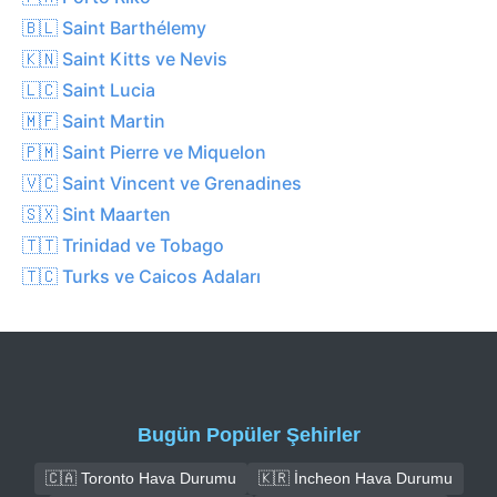
🇧🇱 Saint Barthélemy
🇰🇳 Saint Kitts ve Nevis
🇱🇨 Saint Lucia
🇲🇫 Saint Martin
🇵🇲 Saint Pierre ve Miquelon
🇻🇨 Saint Vincent ve Grenadines
🇸🇽 Sint Maarten
🇹🇹 Trinidad ve Tobago
🇹🇨 Turks ve Caicos Adaları
Bugün Popüler Şehirler
🇨🇦 Toronto Hava Durumu
🇰🇷 İncheon Hava Durumu