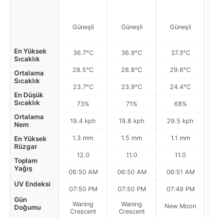
Güneşli
Güneşli
Güneşli
Par
En Yüksek
36.7°C
36.9°C
37.3°C
Sıcaklık
28.5°C
28.8°C
29.6°C
Ortalama
Sıcaklık
23.7°C
23.9°C
24.4°C
En Düşük
Sıcaklık
73%
71%
68%
Ortalama
19.4 kph
19.8 kph
29.5 kph
Nem
1.3 mm
1.5 mm
1.1 mm
En Yüksek
Rüzgar
12.0
11.0
11.0
Toplam
Yağış
06:50 AM
06:50 AM
06:51 AM
UV Endeksi
07:50 PM
07:50 PM
07:49 PM
Gün
Waning
Waning
New Moon
N
Doğumu
Crescent
Crescent