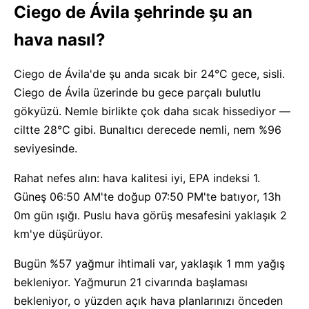
Ciego de Ávila şehrinde şu an
hava nasıl?
Ciego de Ávila'de şu anda sıcak bir 24°C gece, sisli.
Ciego de Ávila üzerinde bu gece parçalı bulutlu
gökyüzü. Nemle birlikte çok daha sıcak hissediyor —
ciltte 28°C gibi. Bunaltıcı derecede nemli, nem %96
seviyesinde.
Rahat nefes alın: hava kalitesi iyi, EPA indeksi 1.
Güneş 06:50 AM'te doğup 07:50 PM'te batıyor, 13h
0m gün ışığı. Puslu hava görüş mesafesini yaklaşık 2
km'ye düşürüyor.
Bugün %57 yağmur ihtimali var, yaklaşık 1 mm yağış
bekleniyor. Yağmurun 21 civarında başlaması
bekleniyor, o yüzden açık hava planlarınızı önceden