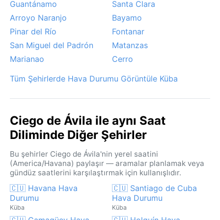
Guantánamo
Santa Clara
Arroyo Naranjo
Bayamo
Pinar del Río
Fontanar
San Miguel del Padrón
Matanzas
Marianao
Cerro
Tüm Şehirlerde Hava Durumu Görüntüle Küba
Ciego de Ávila ile aynı Saat
Diliminde Diğer Şehirler
Bu şehirler Ciego de Ávila'nin yerel saatini
(America/Havana) paylaşır — aramalar planlamak veya
gündüz saatlerini karşılaştırmak için kullanışlıdır.
🇨🇺 Havana Hava
🇨🇺 Santiago de Cuba
Durumu
Hava Durumu
Küba
Küba
🇨🇺 Camagüey Hava
🇨🇺 Holguín Hava