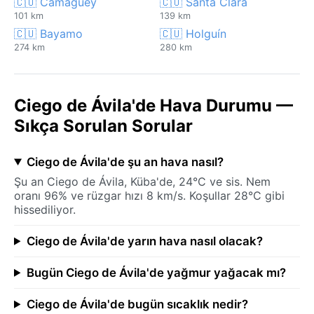
🇨🇺 Camagüey
🇨🇺 Santa Clara
101 km
139 km
🇨🇺 Bayamo
🇨🇺 Holguín
274 km
280 km
Ciego de Ávila'de Hava Durumu —
Sıkça Sorulan Sorular
Ciego de Ávila'de şu an hava nasıl?
Şu an Ciego de Ávila, Küba'de, 24°C ve sis. Nem
oranı 96% ve rüzgar hızı 8 km/s. Koşullar 28°C gibi
hissediliyor.
Ciego de Ávila'de yarın hava nasıl olacak?
Bugün Ciego de Ávila'de yağmur yağacak mı?
Ciego de Ávila'de bugün sıcaklık nedir?