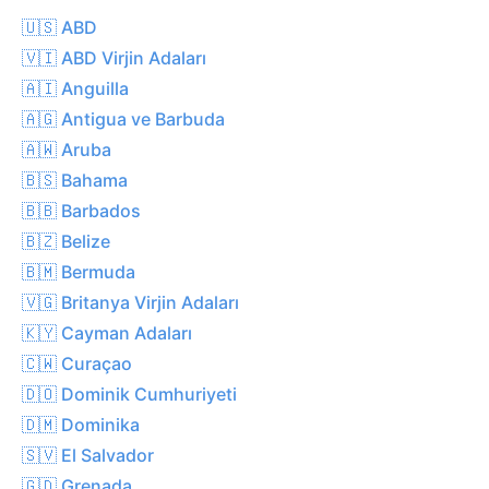
🇺🇸 ABD
🇻🇮 ABD Virjin Adaları
🇦🇮 Anguilla
🇦🇬 Antigua ve Barbuda
🇦🇼 Aruba
🇧🇸 Bahama
🇧🇧 Barbados
🇧🇿 Belize
🇧🇲 Bermuda
🇻🇬 Britanya Virjin Adaları
🇰🇾 Cayman Adaları
🇨🇼 Curaçao
🇩🇴 Dominik Cumhuriyeti
🇩🇲 Dominika
🇸🇻 El Salvador
🇬🇩 Grenada