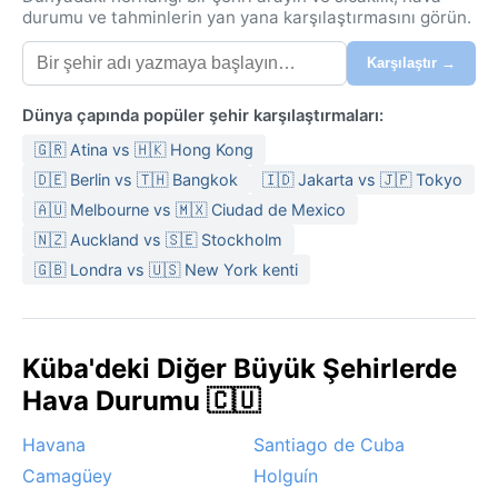
durumu ve tahminlerin yan yana karşılaştırmasını görün.
Karşılaştır →
Dünya çapında popüler şehir karşılaştırmaları:
🇬🇷 Atina vs 🇭🇰 Hong Kong
🇩🇪 Berlin vs 🇹🇭 Bangkok
🇮🇩 Jakarta vs 🇯🇵 Tokyo
🇦🇺 Melbourne vs 🇲🇽 Ciudad de Mexico
🇳🇿 Auckland vs 🇸🇪 Stockholm
🇬🇧 Londra vs 🇺🇸 New York kenti
Küba'deki Diğer Büyük Şehirlerde
Hava Durumu 🇨🇺
Havana
Santiago de Cuba
Camagüey
Holguín