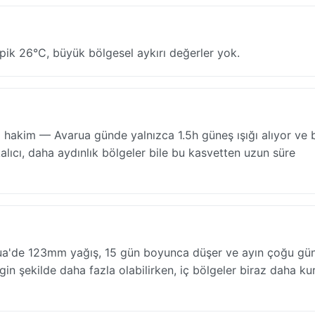
ipik 26°C, büyük bölgesel aykırı değerler yok.
a hakim — Avarua günde yalnızca 1.5h güneş ışığı alıyor ve 
ıcı, daha aydınlık bölgeler bile bu kasvetten uzun süre
rua'de 123mm yağış, 15 gün boyunca düşer ve ayın çoğu gü
in şekilde daha fazla olabilirken, iç bölgeler biraz daha ku