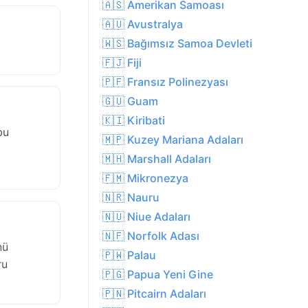
🇦🇸 Amerikan Samoası
🇦🇺 Avustralya
🇼🇸 Bağımsız Samoa Devleti
🇫🇯 Fiji
🇵🇫 Fransız Polinezyası
🇬🇺 Guam
🇰🇮 Kiribati
bu
🇲🇵 Kuzey Mariana Adaları
🇲🇭 Marshall Adaları
🇫🇲 Mikronezya
🇳🇷 Nauru
🇳🇺 Niue Adaları
🇳🇫 Norfolk Adası
nü
🇵🇼 Palau
ru
🇵🇬 Papua Yeni Gine
🇵🇳 Pitcairn Adaları