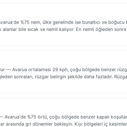
varua'de %75 nem, ülke genelinde ise bunaltıcı ve boğucu b
alanlar bile sıcak ve nemli kalıyor. En nemli öğleden sonra
 olur — Avarua ortalaması 29 kph, çoğu bölgede benzer rüzg
öğleden sonraları, rüzgar belirgin şekilde daha fazladır. Rüzg
— Avarua'de %75 örtü, çoğu bölgede benzer kapalı koşullar
lar arasında gri dönemler bekleyin. Kıyı bölgeleri iç kesimle