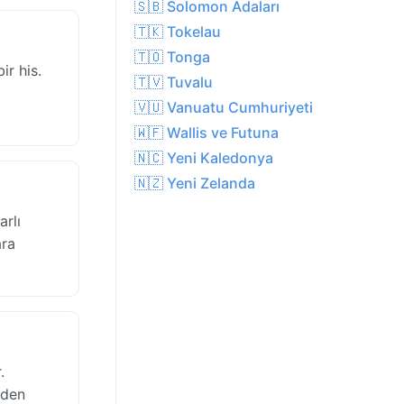
🇸🇧 Solomon Adaları
🇹🇰 Tokelau
🇹🇴 Tonga
ir his.
🇹🇻 Tuvalu
🇻🇺 Vanuatu Cumhuriyeti
🇼🇫 Wallis ve Futuna
🇳🇨 Yeni Kaledonya
🇳🇿 Yeni Zelanda
arlı
ara
.
rden