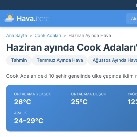
Hava.
best
Afr
Ana Sayfa
>
Cook Adaları
>
Haziran Ayında Hava
Haziran ayında Cook Adalar
Tahmin
Temmuz Ayında Hava
Ağustos Ayında Hav
Cook Adaları'deki 10 şehir genelinde ülke çapında iklim n
ORTALAMA YÜKSEK
ORTALAMA DÜŞÜK
YAĞI
26°C
25°C
12
ARALIK
24–29°C