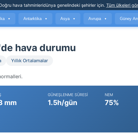
Doğru hava tahminleri
dünya genelindeki şehirler için
.
Tüm ülkeleri gör
ika
Antarktika
Asya
Avrupa
Güney Am
▼
▼
▼
▼
ı'de hava durumu
a
Yıllık Ortalamalar
ormalleri.
Ş
GÜNEŞLENME SÜRESI
NEM
3 mm
1.5h/gün
75%