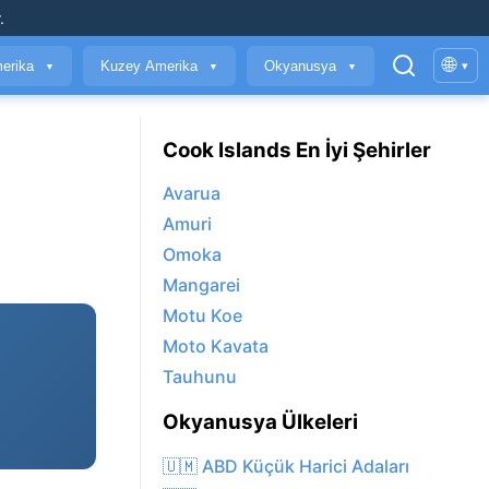
.
🌐
erika
Kuzey Amerika
Okyanusya
▾
▼
▼
▼
Cook Islands En İyi Şehirler
Avarua
Amuri
Omoka
Mangarei
Motu Koe
Moto Kavata
Tauhunu
Okyanusya Ülkeleri
🇺🇲 ABD Küçük Harici Adaları