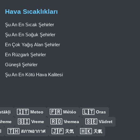
Hava Sıcaklıkları
Şu An En Sıcak Şehirler
Şu An En Soğuk Şehirler
En Çok Yağış Alan Şehirler
En Rüzgarlı Şehirler
Güneşli Şehirler
Şu An En Kötü Hava Kalitesi
🇮🇹
🇫🇷
🇱🇹
tākļi
Meteo
Météo
Oras
🇸🇮
🇷🇴
🇸🇪
Vreme
Vreme
Vremea
Vädret
🇹🇭
🇯🇵
🇭🇰
ا
สภาพอากาศ
天気
天氣