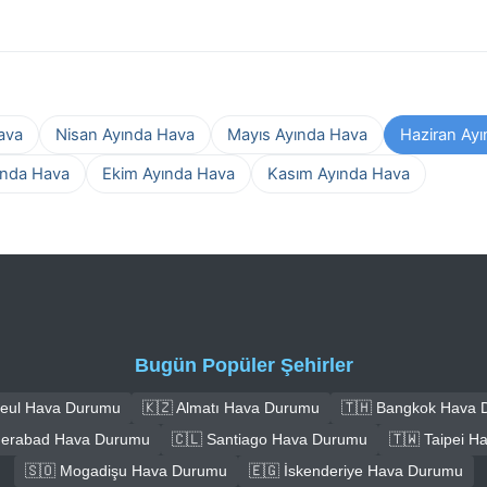
ava
Nisan Ayında Hava
Mayıs Ayında Hava
Haziran Ay
ında Hava
Ekim Ayında Hava
Kasım Ayında Hava
Bugün Popüler Şehirler
Seul Hava Durumu
🇰🇿 Almatı Hava Durumu
🇹🇭 Bangkok Hava
derabad Hava Durumu
🇨🇱 Santiago Hava Durumu
🇹🇼 Taipei 
🇸🇴 Mogadişu Hava Durumu
🇪🇬 İskenderiye Hava Durumu