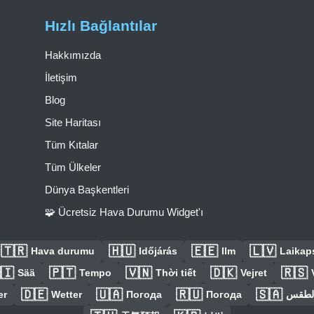
Hızlı Bağlantılar
Hakkımızda
İletişim
Blog
Site Haritası
Tüm Kıtalar
Tüm Ülkeler
Dünya Başkentleri
🧩 Ücretsiz Hava Durumu Widget'ı
🇹🇷
🇭🇺
🇪🇪
🇱🇻
Hava durumu
Időjárás
Ilm
Laikaps
🇮
🇵🇹
🇻🇳
🇩🇰
🇷🇸
Sää
Tempo
Thời tiết
Vejret
🇩🇪
🇺🇦
🇷🇺
🇸🇦
er
Wetter
Погода
Погода
الطق