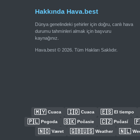
Hakkında Hava.best
Dünya genelindeki şehirler için doğru, canlı hava
durumu tahminleri almak için başvuru
kaynağınız.
Hava.best © 2026. Tüm Hakları Saklıdır.
🇲🇾
🇮🇩
🇪🇸
Cuaca
Cuaca
El tiempo
🇵🇱
🇸🇰
🇨🇿

Pogoda
Počasie
Počasí
🇳🇴
🇬🇧🇺🇸
🇳🇱
Været
Weather
We