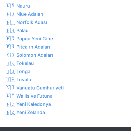
🇳🇷 Nauru
🇳🇺 Niue Adaları
🇳🇫 Norfolk Adası
🇵🇼 Palau
🇵🇬 Papua Yeni Gine
🇵🇳 Pitcairn Adaları
🇸🇧 Solomon Adaları
🇹🇰 Tokelau
🇹🇴 Tonga
🇹🇻 Tuvalu
🇻🇺 Vanuatu Cumhuriyeti
🇼🇫 Wallis ve Futuna
🇳🇨 Yeni Kaledonya
🇳🇿 Yeni Zelanda