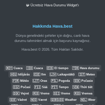
🧩 Ücretsiz Hava Durumu Widget'ı
Hakkında Hava.best
Dünya genelindeki şehirler için doğru, canlı hava
durumu tahminleri almak için başvuru kaynağınız.
Hava.best © 2026. Tüm Hakları Saklıdır.
🇲🇾
🇮🇩
🇪🇸
🇹🇷
Cuaca
Cuaca
El tiempo
Hava durumu
🇭🇺
🇪🇪
🇱🇻
🇮🇹
Időjárás
Ilm
Laikapstākļi
Meteo
🇫🇷
🇱🇹
🇵🇱
🇸🇰
Météo
Oras
Pogoda
Počasie
🇨🇿
🇫🇮
🇵🇹
🇻🇳
Počasí
Sää
Tempo
Thời tiết
🇩🇰
🇷🇸
🇸🇮
🇷🇴
Vejret
Vreme
Vreme
Vremea
🇸🇪
🇳🇴
🇬🇧🇺🇸
🇳🇱
Vädret
Været
Weather
Weer