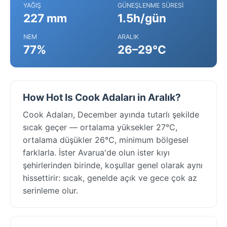
YAĞIŞ
GÜNEŞLENME SÜRESI
227 mm
1.5h/gün
NEM
ARALIK
77%
26–29°C
How Hot Is Cook Adaları in Aralık?
Cook Adaları, December ayında tutarlı şekilde
sıcak geçer — ortalama yüksekler 27°C,
ortalama düşükler 26°C, minimum bölgesel
farklarla. İster Avarua'de olun ister kıyı
şehirlerinden birinde, koşullar genel olarak aynı
hissettirir: sıcak, genelde açık ve gece çok az
serinleme olur.