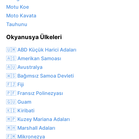
Motu Koe
Moto Kavata
Tauhunu
Okyanusya Ülkeleri
🇺🇲 ABD Küçük Harici Adaları
🇦🇸 Amerikan Samoası
🇦🇺 Avustralya
🇼🇸 Bağımsız Samoa Devleti
🇫🇯 Fiji
🇵🇫 Fransız Polinezyası
🇬🇺 Guam
🇰🇮 Kiribati
🇲🇵 Kuzey Mariana Adaları
🇲🇭 Marshall Adaları
🇫🇲 Mikronezya