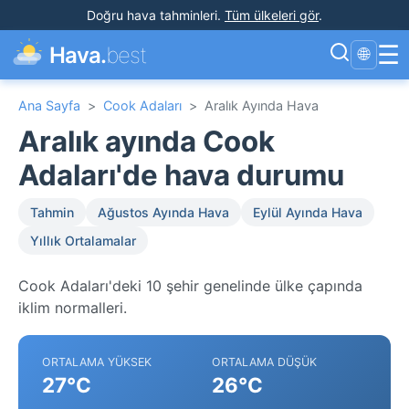
Doğru hava tahminleri
.
Tüm ülkeleri gör
.
☰
Hava.
best
🌐
Ana Sayfa
>
Cook Adaları
>
Aralık Ayında Hava
Aralık ayında Cook
Adaları'de hava durumu
Tahmin
Ağustos Ayında Hava
Eylül Ayında Hava
Yıllık Ortalamalar
Cook Adaları'deki 10 şehir genelinde ülke çapında
iklim normalleri.
ORTALAMA YÜKSEK
ORTALAMA DÜŞÜK
27°C
26°C