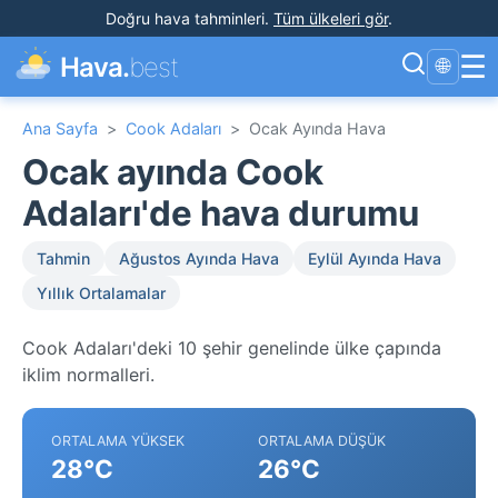
Doğru hava tahminleri
.
Tüm ülkeleri gör
.
☰
Hava.
best
🌐
Ana Sayfa
>
Cook Adaları
>
Ocak Ayında Hava
Ocak ayında Cook
Adaları'de hava durumu
Tahmin
Ağustos Ayında Hava
Eylül Ayında Hava
Yıllık Ortalamalar
Cook Adaları'deki 10 şehir genelinde ülke çapında
iklim normalleri.
ORTALAMA YÜKSEK
ORTALAMA DÜŞÜK
28°C
26°C