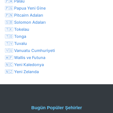
🇵🇼 Palau
🇵🇬 Papua Yeni Gine
🇵🇳 Pitcairn Adaları
🇸🇧 Solomon Adaları
🇹🇰 Tokelau
🇹🇴 Tonga
🇹🇻 Tuvalu
🇻🇺 Vanuatu Cumhuriyeti
🇼🇫 Wallis ve Futuna
🇳🇨 Yeni Kaledonya
🇳🇿 Yeni Zelanda
Bugün Popüler Şehirler