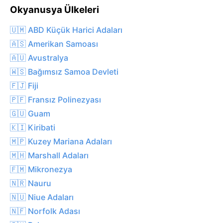
Okyanusya Ülkeleri
🇺🇲 ABD Küçük Harici Adaları
🇦🇸 Amerikan Samoası
🇦🇺 Avustralya
🇼🇸 Bağımsız Samoa Devleti
🇫🇯 Fiji
🇵🇫 Fransız Polinezyası
🇬🇺 Guam
🇰🇮 Kiribati
🇲🇵 Kuzey Mariana Adaları
🇲🇭 Marshall Adaları
🇫🇲 Mikronezya
🇳🇷 Nauru
🇳🇺 Niue Adaları
🇳🇫 Norfolk Adası