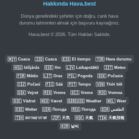
Hakkında Hava.best
Dünya genelindeki şehirler için doğru, canlı hava
durumu tahminleri almak için başvuru kaynağınız.
Hava.best © 2026. Tüm Hakları Saklıdır.
🇲🇾
🇮🇩
🇪🇸
🇹🇷
Cuaca
Cuaca
El tiempo
Hava durumu
🇭🇺
🇪🇪
🇱🇻
🇮🇹
Időjárás
Ilm
Laikapstākļi
Meteo
🇫🇷
🇱🇹
🇵🇱
🇸🇰
Météo
Oras
Pogoda
Počasie
🇨🇿
🇫🇮
🇵🇹
🇻🇳
Počasí
Sää
Tempo
Thời tiết
🇩🇰
🇷🇸
🇸🇮
🇷🇴
Vejret
Vreme
Vreme
Vremea
🇸🇪
🇳🇴
🇬🇧🇺🇸
🇳🇱
Vädret
Været
Weather
Weer
🇩🇪
🇺🇦
🇷🇺
🇸🇦
Wetter
Погода
Погода
الطقس
🇹🇭
🇯🇵
🇭🇰
🇹🇼
สภาพอากาศ
天気
天氣
天氣預報
🇰🇷
날씨