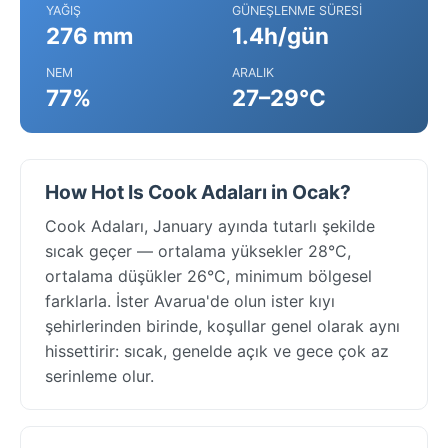
YAĞIŞ
GÜNEŞLENME SÜRESI
276 mm
1.4h/gün
NEM
ARALIK
77%
27–29°C
How Hot Is Cook Adaları in Ocak?
Cook Adaları, January ayında tutarlı şekilde
sıcak geçer — ortalama yüksekler 28°C,
ortalama düşükler 26°C, minimum bölgesel
farklarla. İster Avarua'de olun ister kıyı
şehirlerinden birinde, koşullar genel olarak aynı
hissettirir: sıcak, genelde açık ve gece çok az
serinleme olur.