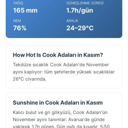
YAĞIŞ
GÜNEŞLENME SÜRESI
165 mm
1.7h/gün
NEM
ARALIK
76%
24–29°C
How Hot Is Cook Adaları in Kasım?
Tekdüze sıcaklık Cook Adaları'de November
ayını kaplıyor: tüm şehirlerde yüksek sıcaklıklar
26°C civarında.
Sunshine in Cook Adaları in Kasım
Kalıcı bulut ve gri gökyüzü, Cook Adaları'ün
November ayını tanımlar: Avarua'de günde
yaklaşık 1.7h güneş. Gün ışığı da kısadır, 5:50