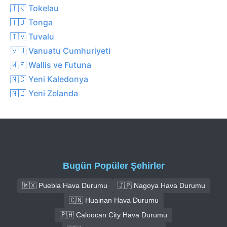
🇹🇰 Tokelau
🇹🇴 Tonga
🇹🇻 Tuvalu
🇻🇺 Vanuatu Cumhuriyeti
🇼🇫 Wallis ve Futuna
🇳🇨 Yeni Kaledonya
🇳🇿 Yeni Zelanda
Bugün Popüler Şehirler
🇲🇽 Puebla Hava Durumu
🇯🇵 Nagoya Hava Durumu
🇨🇳 Huainan Hava Durumu
🇵🇭 Caloocan City Hava Durumu