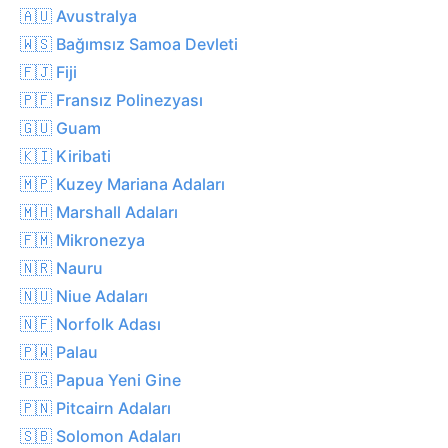
🇦🇺 Avustralya
🇼🇸 Bağımsız Samoa Devleti
🇫🇯 Fiji
🇵🇫 Fransız Polinezyası
🇬🇺 Guam
🇰🇮 Kiribati
🇲🇵 Kuzey Mariana Adaları
🇲🇭 Marshall Adaları
🇫🇲 Mikronezya
🇳🇷 Nauru
🇳🇺 Niue Adaları
🇳🇫 Norfolk Adası
🇵🇼 Palau
🇵🇬 Papua Yeni Gine
🇵🇳 Pitcairn Adaları
🇸🇧 Solomon Adaları