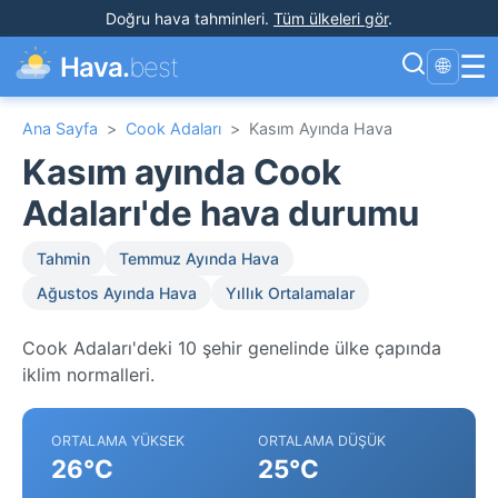
Doğru hava tahminleri
.
Tüm ülkeleri gör
.
☰
Hava.
best
🌐
Ana Sayfa
>
Cook Adaları
>
Kasım Ayında Hava
Kasım ayında Cook
Adaları'de hava durumu
Tahmin
Temmuz Ayında Hava
Ağustos Ayında Hava
Yıllık Ortalamalar
Cook Adaları'deki 10 şehir genelinde ülke çapında
iklim normalleri.
ORTALAMA YÜKSEK
ORTALAMA DÜŞÜK
26°C
25°C