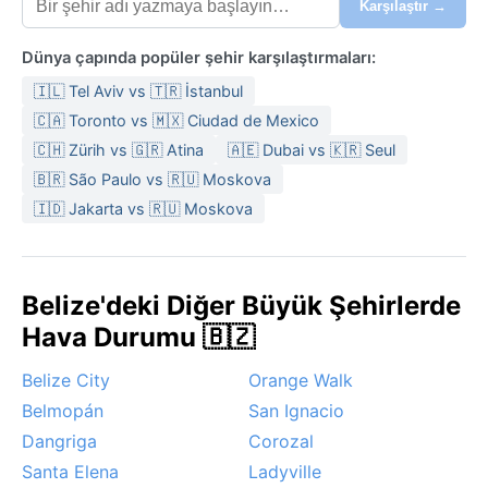
Karşılaştır →
Dünya çapında popüler şehir karşılaştırmaları:
🇮🇱 Tel Aviv vs 🇹🇷 İstanbul
🇨🇦 Toronto vs 🇲🇽 Ciudad de Mexico
🇨🇭 Zürih vs 🇬🇷 Atina
🇦🇪 Dubai vs 🇰🇷 Seul
🇧🇷 São Paulo vs 🇷🇺 Moskova
🇮🇩 Jakarta vs 🇷🇺 Moskova
Belize'deki Diğer Büyük Şehirlerde
Hava Durumu 🇧🇿
Belize City
Orange Walk
Belmopán
San Ignacio
Dangriga
Corozal
Santa Elena
Ladyville