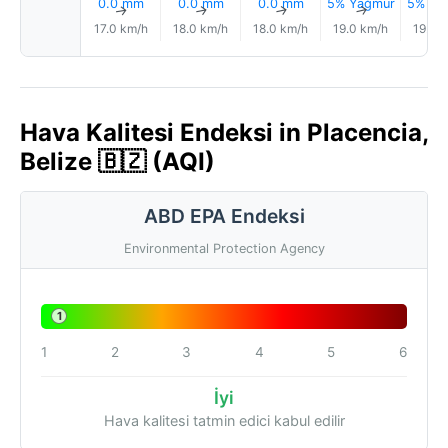
0.0 mm
0.0 mm
0.0 mm
5% Yağmur
5% Ya
↑
↑
↑
↑
17.0 km/h
18.0 km/h
18.0 km/h
19.0 km/h
19.0 
Hava Kalitesi Endeksi in Placencia,
Belize 🇧🇿 (AQI)
ABD EPA Endeksi
Environmental Protection Agency
1
1
2
3
4
5
6
İyi
Hava kalitesi tatmin edici kabul edilir