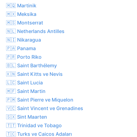
🇲🇶 Martinik
🇲🇽 Meksika
🇲🇸 Montserrat
🇳🇱 Netherlands Antilles
🇳🇮 Nikaragua
🇵🇦 Panama
🇵🇷 Porto Riko
🇧🇱 Saint Barthélemy
🇰🇳 Saint Kitts ve Nevis
🇱🇨 Saint Lucia
🇲🇫 Saint Martin
🇵🇲 Saint Pierre ve Miquelon
🇻🇨 Saint Vincent ve Grenadines
🇸🇽 Sint Maarten
🇹🇹 Trinidad ve Tobago
🇹🇨 Turks ve Caicos Adaları