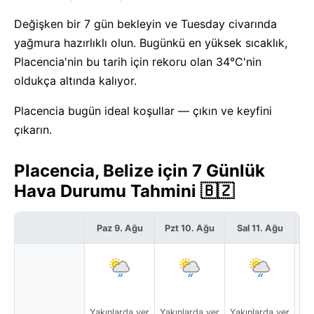
Değişken bir 7 gün bekleyin ve Tuesday civarında
yağmura hazırlıklı olun. Bugünkü en yüksek sıcaklık,
Placencia'nin bu tarih için rekoru olan 34°C'nin
oldukça altında kalıyor.
Placencia bugün ideal koşullar — çıkın ve keyfini
çıkarın.
Placencia, Belize için 7 Günlük
Hava Durumu Tahmini 🇧🇿
Paz 9. Ağu
Pzt 10. Ağu
Sal 11. Ağu
Ça
Yakınlarda yer
Yakınlarda yer
Yakınlarda yer