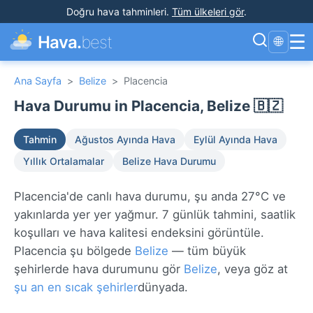
Doğru hava tahminleri
.
Tüm ülkeleri gör
.
☰
Hava.
best
🌐
Ana Sayfa
>
Belize
>
Placencia
Hava Durumu in Placencia, Belize 🇧🇿
Tahmin
Ağustos Ayında Hava
Eylül Ayında Hava
Yıllık Ortalamalar
Belize Hava Durumu
Placencia'de canlı hava durumu, şu anda 27°C ve
yakınlarda yer yer yağmur. 7 günlük tahmini, saatlik
koşulları ve hava kalitesi endeksini görüntüle.
Placencia şu bölgede
Belize
— tüm büyük
şehirlerde hava durumunu gör
Belize
, veya göz at
şu an en sıcak şehirler
dünyada.