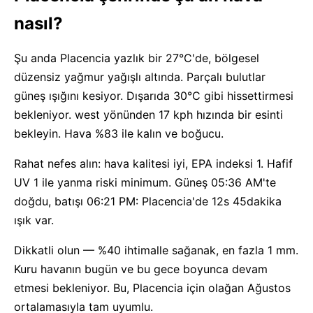
nasıl?
Şu anda Placencia yazlık bir 27°C'de, bölgesel
düzensiz yağmur yağışlı altında. Parçalı bulutlar
güneş ışığını kesiyor. Dışarıda 30°C gibi hissettirmesi
bekleniyor. west yönünden 17 kph hızında bir esinti
bekleyin. Hava %83 ile kalın ve boğucu.
Rahat nefes alın: hava kalitesi iyi, EPA indeksi 1. Hafif
UV 1 ile yanma riski minimum. Güneş 05:36 AM'te
doğdu, batışı 06:21 PM: Placencia'de 12s 45dakika
ışık var.
Dikkatli olun — %40 ihtimalle sağanak, en fazla 1 mm.
Kuru havanın bugün ve bu gece boyunca devam
etmesi bekleniyor. Bu, Placencia için olağan Ağustos
ortalamasıyla tam uyumlu.