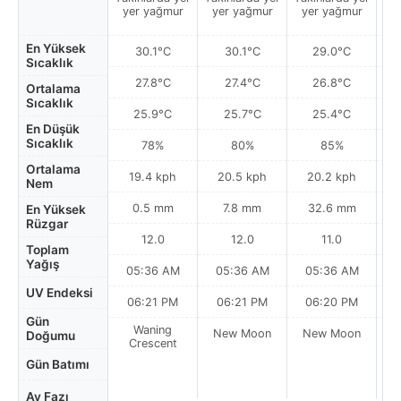
Ha
yer yağmur
yer yağmur
yer yağmur
En Yüksek
30.1°C
30.1°C
29.0°C
Sıcaklık
27.8°C
27.4°C
26.8°C
Ortalama
Sıcaklık
25.9°C
25.7°C
25.4°C
En Düşük
Sıcaklık
78%
80%
85%
Ortalama
19.4 kph
20.5 kph
20.2 kph
Nem
0.5 mm
7.8 mm
32.6 mm
En Yüksek
Rüzgar
12.0
12.0
11.0
Toplam
Yağış
05:36 AM
05:36 AM
05:36 AM
0
UV Endeksi
06:21 PM
06:21 PM
06:20 PM
Gün
Waning
New Moon
New Moon
N
Doğumu
Crescent
Gün Batımı
Ay Fazı