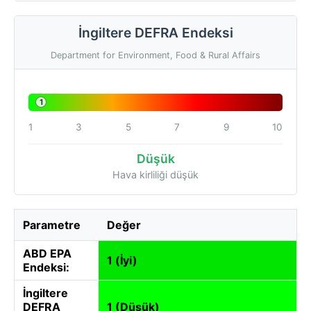
İngiltere DEFRA Endeksi
Department for Environment, Food & Rural Affairs
1
1
3
5
7
9
10
Düşük
Hava kirliliği düşük
Parametre
Değer
ABD EPA
1 (İyi)
Endeksi:
İngiltere
DEFRA
1 (Düşük)