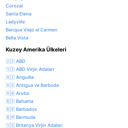
Corozal
Santa Elena
Ladyville
Benque Viejo el Carmen
Bella Vista
Kuzey Amerika Ülkeleri
🇺🇸 ABD
🇻🇮 ABD Virjin Adaları
🇦🇮 Anguilla
🇦🇬 Antigua ve Barbuda
🇦🇼 Aruba
🇧🇸 Bahama
🇧🇧 Barbados
🇧🇲 Bermuda
🇻🇬 Britanya Virjin Adaları