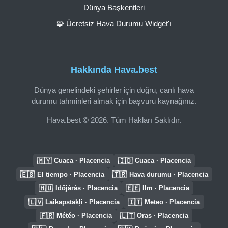
Dünya Başkentleri
🧩 Ücretsiz Hava Durumu Widget'ı
Hakkında Hava.best
Dünya genelindeki şehirler için doğru, canlı hava
durumu tahminleri almak için başvuru kaynağınız.
Hava.best © 2026. Tüm Hakları Saklıdır.
🇲🇾
🇮🇩
Cuaca · Placencia
Cuaca · Placencia
🇪🇸
🇹🇷
El tiempo · Placencia
Hava durumu · Placencia
🇭🇺
🇪🇪
Időjárás · Placencia
Ilm · Placencia
🇱🇻
🇮🇹
Laikapstākļi · Placencia
Meteo · Placencia
🇫🇷
🇱🇹
Météo · Placencia
Oras · Placencia