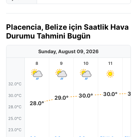
Placencia, Belize için Saatlik Hava
Durumu Tahmini Bugün
Sunday, August 09, 2026
8
9
10
11
1
32.0°C
30.
30.0°
30.0°
30.0°C
29.0°
28.0°
28.0°C
25.0°C
23.0°C