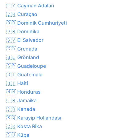
🇰🇾 Cayman Adaları
🇨🇼 Curaçao
🇩🇴 Dominik Cumhuriyeti
🇩🇲 Dominika
🇸🇻 El Salvador
🇬🇩 Grenada
🇬🇱 Grönland
🇬🇵 Guadeloupe
🇬🇹 Guatemala
🇭🇹 Haiti
🇭🇳 Honduras
🇯🇲 Jamaika
🇨🇦 Kanada
🇧🇶 Karayip Hollandası
🇨🇷 Kosta Rika
🇨🇺 Küba