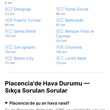
6 km
🇧🇿 Dangriga
🇧🇿 Punta Gorda
53 km
66 km
🇭🇳 Puerto Cortez
🇧🇿 Belmopán
90 km
92 km
🇧🇿 Santa Elena
🇧🇿 Benque Viejo el
Carmen
103 km
103 km
🇧🇿 San Ignacio
🇭🇳 Choloma
104 km
109 km
🇧🇿 Belize City
🇧🇿 Lord’s Bank
111 km
115 km
Placencia'de Hava Durumu —
Sıkça Sorulan Sorular
Placencia'de şu an hava nasıl?
Şu an Placencia, Belize'de, 27°C ve yakınlarda yer yer