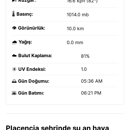
🌬️
Rüzgar:
16.6 kph (82°)
🌡️
Basınç:
1014.0 mb
👁️
Görünürlük:
10.0 km
🌧️
Yağış:
0.0 mm
☁️
Bulut Kaplama:
81%
☀️
UV Endeksi:
1.0
🌅
Gün Doğumu:
05:36 AM
🌇
Gün Batımı:
06:21 PM
Placencia şehrinde şu an hava