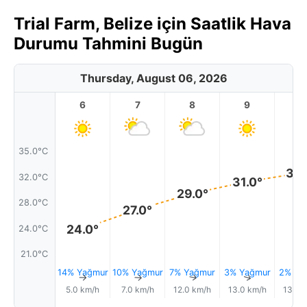
Trial Farm, Belize için Saatlik Hava
Durumu Tahmini Bugün
Thursday, August 06, 2026
6
7
8
9
1
35.0°C
32.
32.0°C
31.0°
29.0°
28.0°C
27.0°
24.0°
24.0°C
21.0°C
14% Yağmur
10% Yağmur
7% Yağmur
3% Yağmur
2% Ya
↑
↑
↑
↑
5.0 km/h
7.0 km/h
12.0 km/h
13.0 km/h
13.0 