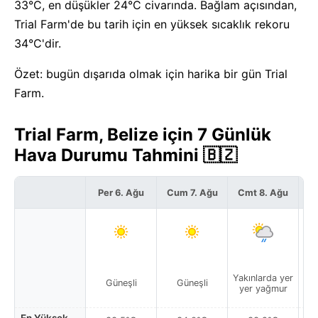
33°C, en düşükler 24°C civarında. Bağlam açısından,
Trial Farm'de bu tarih için en yüksek sıcaklık rekoru
34°C'dir.
Özet: bugün dışarıda olmak için harika bir gün Trial
Farm.
Trial Farm, Belize için 7 Günlük
Hava Durumu Tahmini 🇧🇿
Per 6. Ağu
Cum 7. Ağu
Cmt 8. Ağu
P
Yakınlarda yer
Güneşli
Güneşli
Par
yer yağmur