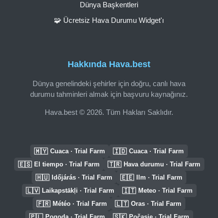
Dünya Başkentleri
🧩 Ücretsiz Hava Durumu Widget'ı
Hakkında Hava.best
Dünya genelindeki şehirler için doğru, canlı hava
durumu tahminleri almak için başvuru kaynağınız.
Hava.best © 2026. Tüm Hakları Saklıdır.
🇲🇾
🇮🇩
Cuaca · Trial Farm
Cuaca · Trial Farm
🇪🇸
🇹🇷
El tiempo · Trial Farm
Hava durumu · Trial Farm
🇭🇺
🇪🇪
Időjárás · Trial Farm
Ilm · Trial Farm
🇱🇻
🇮🇹
Laikapstākļi · Trial Farm
Meteo · Trial Farm
🇫🇷
🇱🇹
Météo · Trial Farm
Oras · Trial Farm
🇵🇱
🇸🇰
Pogoda · Trial Farm
Počasie · Trial Farm