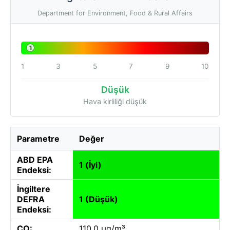
Department for Environment, Food & Rural Affairs
1
1
3
5
7
9
10
Düşük
Hava kirliliği düşük
Parametre
Değer
ABD EPA
1 (İyi)
Endeksi:
İngiltere
DEFRA
1 (Düşük)
Endeksi:
CO:
110.0 µg/m³