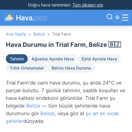
Doğru hava tahminleri
.
Tüm ülkeleri gör
.
☰
Hava.
best
🌐
Ana Sayfa
>
Belize
>
Trial Farm
Hava Durumu in Trial Farm, Belize 🇧🇿
Tahmin
Ağustos Ayında Hava
Eylül Ayında Hava
Yıllık Ortalamalar
Belize Hava Durumu
Trial Farm'de canlı hava durumu, şu anda 24°C ve
parçalı bulutlu. 7 günlük tahmini, saatlik koşulları ve
hava kalitesi endeksini görüntüle. Trial Farm şu
bölgede
Belize
— tüm büyük şehirlerde hava
durumunu gör
Belize
, veya göz at
şu an en sıcak
şehirler
dünyada.