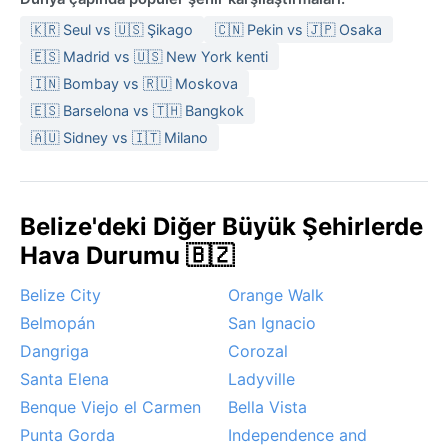
🇰🇷 Seul vs 🇺🇸 Şikago
🇨🇳 Pekin vs 🇯🇵 Osaka
🇪🇸 Madrid vs 🇺🇸 New York kenti
🇮🇳 Bombay vs 🇷🇺 Moskova
🇪🇸 Barselona vs 🇹🇭 Bangkok
🇦🇺 Sidney vs 🇮🇹 Milano
Belize'deki Diğer Büyük Şehirlerde
Hava Durumu 🇧🇿
Belize City
Orange Walk
Belmopán
San Ignacio
Dangriga
Corozal
Santa Elena
Ladyville
Benque Viejo el Carmen
Bella Vista
Punta Gorda
Independence and