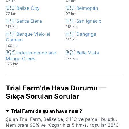
67 km
67 km
🇧🇿 Belize City
🇧🇿 Belmopán
77 km
97 km
🇧🇿 Santa Elena
🇧🇿 San Ignacio
117 km
118 km
🇧🇿 Benque Viejo el
🇧🇿 Dangriga
Carmen
131 km
129 km
🇧🇿 Independence and
🇧🇿 Bella Vista
Mango Creek
177 km
175 km
Trial Farm'de Hava Durumu —
Sıkça Sorulan Sorular
Trial Farm'de şu an hava nasıl?
Şu an Trial Farm, Belize'de, 24°C ve parçalı bulutlu.
Nem oranı 90% ve rüzgar hızı 5 km/s. Koşullar 28°C