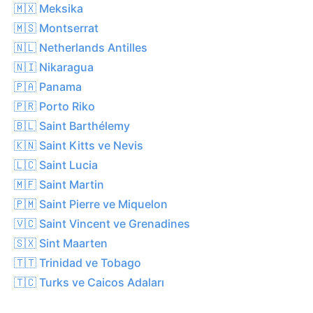
🇲🇽 Meksika
🇲🇸 Montserrat
🇳🇱 Netherlands Antilles
🇳🇮 Nikaragua
🇵🇦 Panama
🇵🇷 Porto Riko
🇧🇱 Saint Barthélemy
🇰🇳 Saint Kitts ve Nevis
🇱🇨 Saint Lucia
🇲🇫 Saint Martin
🇵🇲 Saint Pierre ve Miquelon
🇻🇨 Saint Vincent ve Grenadines
🇸🇽 Sint Maarten
🇹🇹 Trinidad ve Tobago
🇹🇨 Turks ve Caicos Adaları