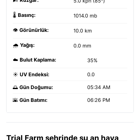
🌬️
Rüzgar:
5.0 kph (85°)
🌡️
Basınç:
1014.0 mb
👁️
Görünürlük:
10.0 km
🌧️
Yağış:
0.0 mm
☁️
Bulut Kaplama:
35%
☀️
UV Endeksi:
0.0
🌅
Gün Doğumu:
05:34 AM
🌇
Gün Batımı:
06:26 PM
Trial Farm şehrinde şu an hava