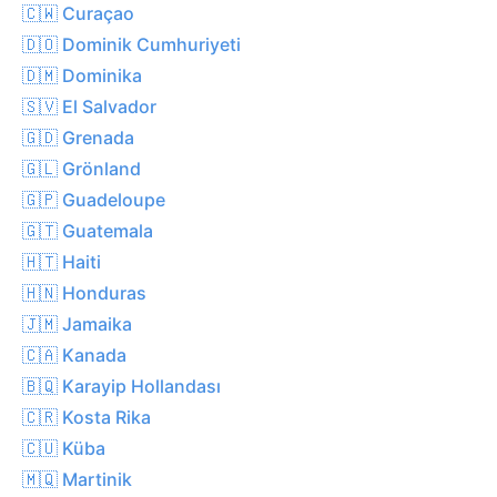
🇨🇼 Curaçao
🇩🇴 Dominik Cumhuriyeti
🇩🇲 Dominika
🇸🇻 El Salvador
🇬🇩 Grenada
🇬🇱 Grönland
🇬🇵 Guadeloupe
🇬🇹 Guatemala
🇭🇹 Haiti
🇭🇳 Honduras
🇯🇲 Jamaika
🇨🇦 Kanada
🇧🇶 Karayip Hollandası
🇨🇷 Kosta Rika
🇨🇺 Küba
🇲🇶 Martinik