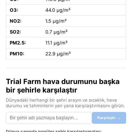
O3:
44.0 µg/m³
NO2:
1.5 µg/m³
SO2:
0.7 µg/m³
PM2.5:
11.1 µg/m³
PM10:
22.9 µg/m³
Trial Farm hava durumunu başka
bir şehirle karşılaştır
Dünyadaki herhangi bir şehri arayın ve sıcaklık, hava
durumu ve tahminlerin yan yana karşılaştırmasını görün.
Karşılaştır →
Dünya çapında popüler şehir karşılaştırmaları: