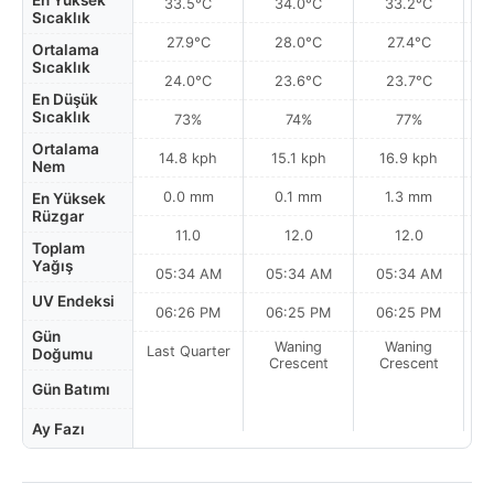
En Yüksek
33.5°C
34.0°C
33.2°C
Sıcaklık
27.9°C
28.0°C
27.4°C
Ortalama
Sıcaklık
24.0°C
23.6°C
23.7°C
En Düşük
Sıcaklık
73%
74%
77%
Ortalama
14.8 kph
15.1 kph
16.9 kph
Nem
0.0 mm
0.1 mm
1.3 mm
En Yüksek
Rüzgar
11.0
12.0
12.0
Toplam
Yağış
05:34 AM
05:34 AM
05:34 AM
0
UV Endeksi
06:26 PM
06:25 PM
06:25 PM
Gün
Waning
Waning
Last Quarter
Doğumu
Crescent
Crescent
Gün Batımı
Ay Fazı