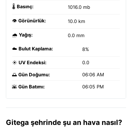
🌡️
Basınç:
1016.0 mb
👁️
Görünürlük:
10.0 km
🌧️
Yağış:
0.0 mm
☁️
Bulut Kaplama:
8%
☀️
UV Endeksi:
0.0
🌅
Gün Doğumu:
06:06 AM
🌇
Gün Batımı:
06:05 PM
Gitega şehrinde şu an hava nasıl?