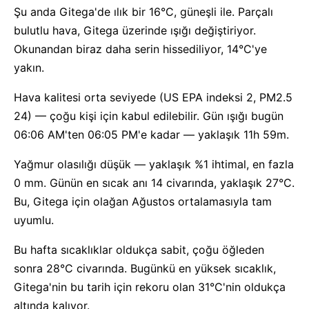
Şu anda Gitega'de ılık bir 16°C, güneşli ile. Parçalı
bulutlu hava, Gitega üzerinde ışığı değiştiriyor.
Okunandan biraz daha serin hissediliyor, 14°C'ye
yakın.
Hava kalitesi orta seviyede (US EPA indeksi 2, PM2.5
24) — çoğu kişi için kabul edilebilir. Gün ışığı bugün
06:06 AM'ten 06:05 PM'e kadar — yaklaşık 11h 59m.
Yağmur olasılığı düşük — yaklaşık %1 ihtimal, en fazla
0 mm. Günün en sıcak anı 14 civarında, yaklaşık 27°C.
Bu, Gitega için olağan Ağustos ortalamasıyla tam
uyumlu.
Bu hafta sıcaklıklar oldukça sabit, çoğu öğleden
sonra 28°C civarında. Bugünkü en yüksek sıcaklık,
Gitega'nin bu tarih için rekoru olan 31°C'nin oldukça
altında kalıyor.