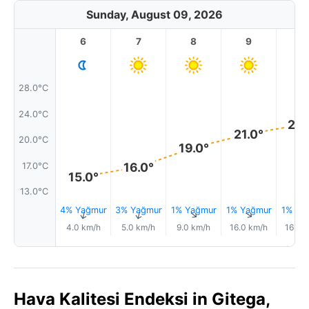
Sunday, August 09, 2026
6
7
8
9
1
28.0°C
24.0°C
23.
21.0°
20.0°C
19.0°
16.0°
17.0°C
15.0°
13.0°C
4% Yağmur
3% Yağmur
1% Yağmur
1% Yağmur
1% Ya
↑
↑
↑
↑
4.0 km/h
5.0 km/h
9.0 km/h
16.0 km/h
16.0 
Hava Kalitesi Endeksi in Gitega,