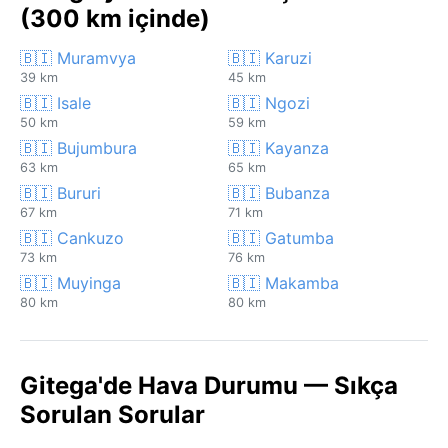
(300 km içinde)
🇧🇮 Muramvya
🇧🇮 Karuzi
39 km
45 km
🇧🇮 Isale
🇧🇮 Ngozi
50 km
59 km
🇧🇮 Bujumbura
🇧🇮 Kayanza
63 km
65 km
🇧🇮 Bururi
🇧🇮 Bubanza
67 km
71 km
🇧🇮 Cankuzo
🇧🇮 Gatumba
73 km
76 km
🇧🇮 Muyinga
🇧🇮 Makamba
80 km
80 km
Gitega'de Hava Durumu — Sıkça
Sorulan Sorular