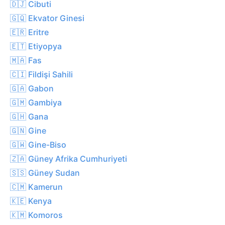
🇩🇯 Cibuti
🇬🇶 Ekvator Ginesi
🇪🇷 Eritre
🇪🇹 Etiyopya
🇲🇦 Fas
🇨🇮 Fildişi Sahili
🇬🇦 Gabon
🇬🇲 Gambiya
🇬🇭 Gana
🇬🇳 Gine
🇬🇼 Gine-Biso
🇿🇦 Güney Afrika Cumhuriyeti
🇸🇸 Güney Sudan
🇨🇲 Kamerun
🇰🇪 Kenya
🇰🇲 Komoros