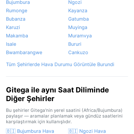
Bujumbura
Ngozi
hava sunar.
Rumonge
Kayanza
Bubanza
Gatumba
Karuzi
Muyinga
Makamba
Muramvya
Isale
Bururi
Bwambarangwe
Cankuzo
Tüm Şehirlerde Hava Durumu Görüntüle Burundi
Gitega ile aynı Saat Diliminde
Diğer Şehirler
Bu şehirler Gitega'nin yerel saatini (Africa/Bujumbura)
paylaşır — aramalar planlamak veya gündüz saatlerini
karşılaştırmak için kullanışlıdır.
🇧🇮 Bujumbura Hava
🇧🇮 Ngozi Hava