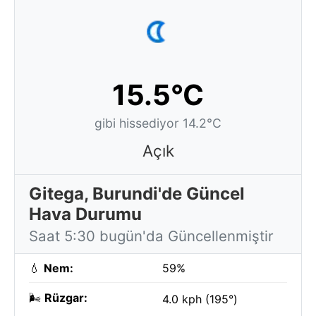
15.5°C
gibi hissediyor 14.2°C
Açık
Gitega, Burundi'de Güncel
Hava Durumu
Saat 5:30 bugün'da Güncellenmiştir
💧
Nem:
59%
🌬️
Rüzgar:
4.0 kph (195°)