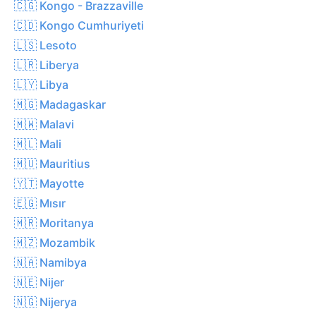
🇨🇬 Kongo - Brazzaville
🇨🇩 Kongo Cumhuriyeti
🇱🇸 Lesoto
🇱🇷 Liberya
🇱🇾 Libya
🇲🇬 Madagaskar
🇲🇼 Malavi
🇲🇱 Mali
🇲🇺 Mauritius
🇾🇹 Mayotte
🇪🇬 Mısır
🇲🇷 Moritanya
🇲🇿 Mozambik
🇳🇦 Namibya
🇳🇪 Nijer
🇳🇬 Nijerya