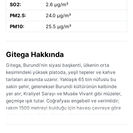
SO2:
2.6 µg/m³
PM2.5:
24.0 µg/m³
PM10:
25.5 µg/m³
Gitega Hakkında
Gitega, Burundi’nin siyasi başkenti, ülkenin orta
kesimindeki yüksek platoda, yeşil tepeler ve kahve
tarlaları arasında uzanır. Yaklaşık 65 bin nüfuslu bu
sakin şehir, geleneksel Burundi kültürünün kalbinde
yer alır; Kraliyet Sarayı ve Musée Vivant gibi müzeler,
geçmişe ışık tutar. Coğrafyası engebeli ve verimlidir;
rakım 1500 metreyi bulduğu için havası çevreye göre
daha serindir. Şehir, ülkenin dört bir yanından gelen
insanlarla canlı bir pazar ve günlük yaşam sunar,
ancak telaşlı değil, dingin bir atmosferi vardır.