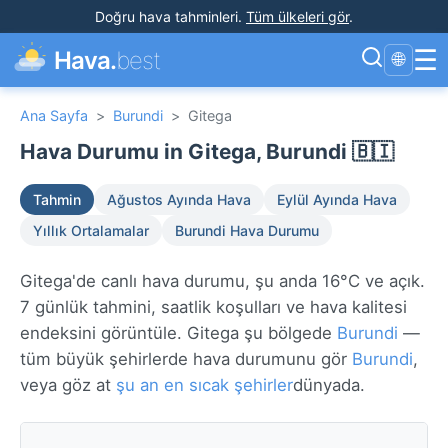
Doğru hava tahminleri
.
Tüm ülkeleri gör
.
☰
Hava.
best
🌐
Ana Sayfa
>
Burundi
>
Gitega
Hava Durumu in Gitega, Burundi 🇧🇮
Tahmin
Ağustos Ayında Hava
Eylül Ayında Hava
Yıllık Ortalamalar
Burundi Hava Durumu
Gitega'de canlı hava durumu, şu anda 16°C ve açık.
7 günlük tahmini, saatlik koşulları ve hava kalitesi
endeksini görüntüle. Gitega şu bölgede
Burundi
—
tüm büyük şehirlerde hava durumunu gör
Burundi
,
veya göz at
şu an en sıcak şehirler
dünyada.