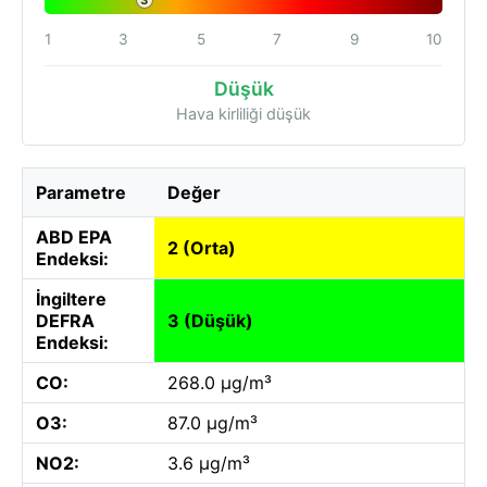
3
1
3
5
7
9
10
Düşük
Hava kirliliği düşük
Parametre
Değer
ABD EPA
2 (Orta)
Endeksi:
İngiltere
DEFRA
3 (Düşük)
Endeksi:
CO:
268.0 µg/m³
O3:
87.0 µg/m³
NO2:
3.6 µg/m³