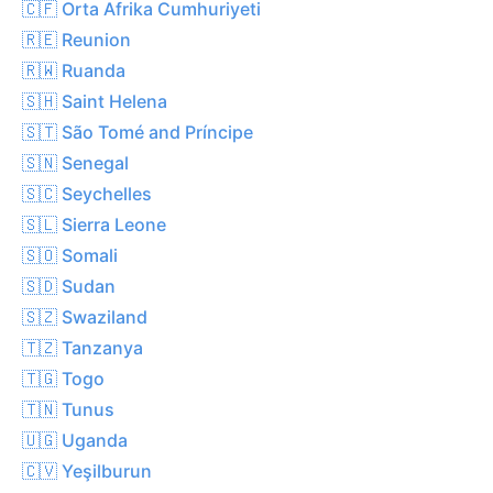
🇨🇫 Orta Afrika Cumhuriyeti
🇷🇪 Reunion
🇷🇼 Ruanda
🇸🇭 Saint Helena
🇸🇹 São Tomé and Príncipe
🇸🇳 Senegal
🇸🇨 Seychelles
🇸🇱 Sierra Leone
🇸🇴 Somali
🇸🇩 Sudan
🇸🇿 Swaziland
🇹🇿 Tanzanya
🇹🇬 Togo
🇹🇳 Tunus
🇺🇬 Uganda
🇨🇻 Yeşilburun