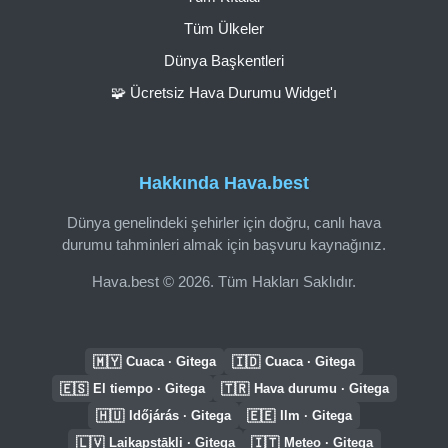
Tüm Ülkeler
Dünya Başkentleri
🧩 Ücretsiz Hava Durumu Widget'ı
Hakkında Hava.best
Dünya genelindeki şehirler için doğru, canlı hava
durumu tahminleri almak için başvuru kaynağınız.
Hava.best © 2026. Tüm Hakları Saklıdır.
🇲🇾
🇮🇩
Cuaca · Gitega
Cuaca · Gitega
🇪🇸
🇹🇷
El tiempo · Gitega
Hava durumu · Gitega
🇭🇺
🇪🇪
Időjárás · Gitega
Ilm · Gitega
🇱🇻
🇮🇹
Laikapstākļi · Gitega
Meteo · Gitega