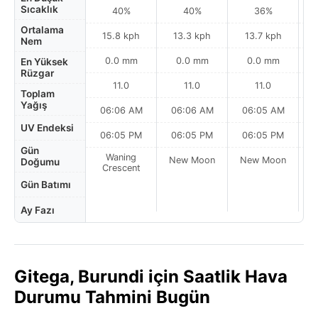
Sıcaklık
40%
40%
36%
Ortalama
15.8 kph
13.3 kph
13.7 kph
Nem
0.0 mm
0.0 mm
0.0 mm
En Yüksek
Rüzgar
11.0
11.0
11.0
Toplam
Yağış
06:06 AM
06:06 AM
06:05 AM
0
UV Endeksi
06:05 PM
06:05 PM
06:05 PM
Gün
Waning
New Moon
New Moon
N
Doğumu
Crescent
Gün Batımı
Ay Fazı
Gitega, Burundi için Saatlik Hava
Durumu Tahmini Bugün