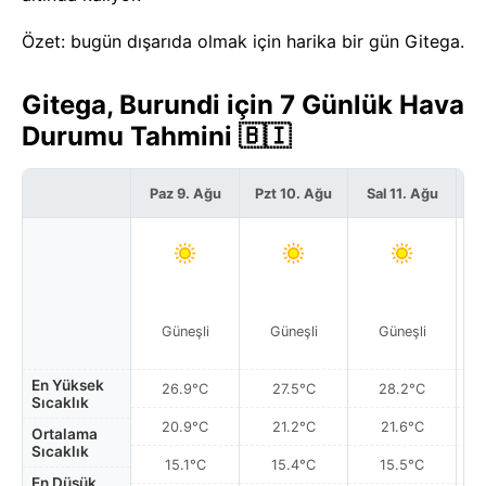
Özet: bugün dışarıda olmak için harika bir gün Gitega.
Gitega, Burundi için 7 Günlük Hava
Durumu Tahmini 🇧🇮
Paz 9. Ağu
Pzt 10. Ağu
Sal 11. Ağu
Ça
Güneşli
Güneşli
Güneşli
En Yüksek
26.9°C
27.5°C
28.2°C
Sıcaklık
20.9°C
21.2°C
21.6°C
Ortalama
Sıcaklık
15.1°C
15.4°C
15.5°C
En Düşük