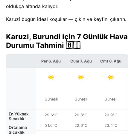
oldukça altında kalıyor.
Karuzi bugün ideal koşullar — çıkın ve keyfini çıkarın.
Karuzi, Burundi için 7 Günlük Hava
Durumu Tahmini 🇧🇮
Per 6. Ağu
Cum 7. Ağu
Cmt 8. Ağu
P
Güneşli
Güneşli
Güneşli
En Yüksek
29.6°C
29.8°C
29.9°C
Sıcaklık
21.6°C
22.6°C
23.4°C
Ortalama
Sıcaklık