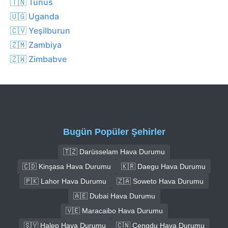
🇹🇳 Tunus
🇺🇬 Uganda
🇨🇻 Yeşilburun
🇿🇲 Zambiya
🇿🇼 Zimbabve
Bugün Popüler Şehirler
🇹🇿 Darüsselam Hava Durumu
🇨🇩 Kinşasa Hava Durumu
🇰🇷 Daegu Hava Durumu
🇵🇰 Lahor Hava Durumu
🇿🇦 Soweto Hava Durumu
🇦🇪 Dubai Hava Durumu
🇻🇪 Maracaibo Hava Durumu
🇸🇾 Halep Hava Durumu
🇨🇳 Çengdu Hava Durumu