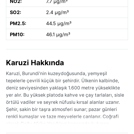
NO2:
7.7 µg/m³
SO2:
2.4 µg/m³
PM2.5:
44.5 µg/m³
PM10:
46.1 µg/m³
Karuzi Hakkında
Karuzi, Burundi’nin kuzeydoğusunda, yemyeşil
tepelerle çevrili küçük bir şehirdir. Ülkenin kalbinde,
deniz seviyesinden yaklaşık 1.600 metre yükseklikte
yer alır. Bu yüksek platoda kahve ve çay tarlaları, sisle
örtülü vadiler ve seyrek nüfuslu kırsal alanlar uzanır.
Şehir, sakin bir taşra atmosferi sunar; pazar günleri
renkli kumaşlar ve taze meyvelerle canlanır. Coğrafi
olarak Doğu Afrika Yarığı’nın kenarında bulunan
Karuzi, nefes kesici panoramalar ve volkanik