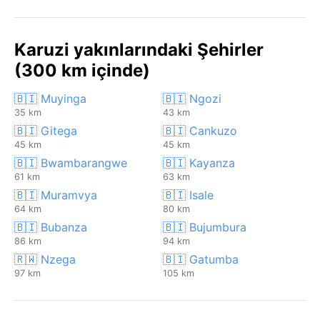
Karuzi yakınlarındaki Şehirler
(300 km içinde)
🇧🇮 Muyinga
🇧🇮 Ngozi
35 km
43 km
🇧🇮 Gitega
🇧🇮 Cankuzo
45 km
45 km
🇧🇮 Bwambarangwe
🇧🇮 Kayanza
61 km
63 km
🇧🇮 Muramvya
🇧🇮 Isale
64 km
80 km
🇧🇮 Bubanza
🇧🇮 Bujumbura
86 km
94 km
🇷🇼 Nzega
🇧🇮 Gatumba
97 km
105 km