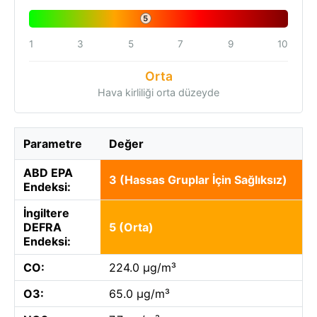
5
1
3
5
7
9
10
Orta
Hava kirliliği orta düzeyde
Parametre
Değer
ABD EPA
3 (Hassas Gruplar İçin Sağlıksız)
Endeksi:
İngiltere
DEFRA
5 (Orta)
Endeksi:
CO:
224.0 µg/m³
O3:
65.0 µg/m³