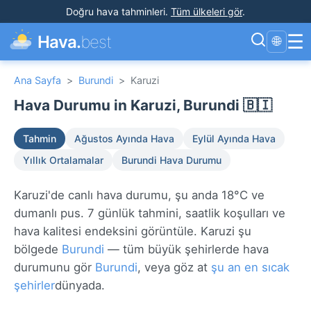
Doğru hava tahminleri
.
Tüm ülkeleri gör
.
☰
Hava.
best
🌐
Ana Sayfa
>
Burundi
>
Karuzi
Hava Durumu in Karuzi, Burundi 🇧🇮
Tahmin
Ağustos Ayında Hava
Eylül Ayında Hava
Yıllık Ortalamalar
Burundi Hava Durumu
Karuzi'de canlı hava durumu, şu anda 18°C ve
dumanlı pus. 7 günlük tahmini, saatlik koşulları ve
hava kalitesi endeksini görüntüle. Karuzi şu
bölgede
Burundi
— tüm büyük şehirlerde hava
durumunu gör
Burundi
, veya göz at
şu an en sıcak
şehirler
dünyada.