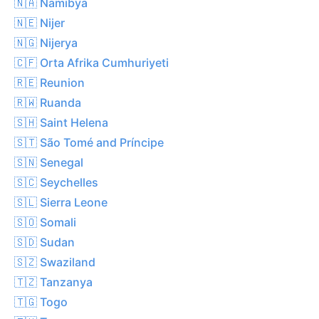
🇳🇦 Namibya
🇳🇪 Nijer
🇳🇬 Nijerya
🇨🇫 Orta Afrika Cumhuriyeti
🇷🇪 Reunion
🇷🇼 Ruanda
🇸🇭 Saint Helena
🇸🇹 São Tomé and Príncipe
🇸🇳 Senegal
🇸🇨 Seychelles
🇸🇱 Sierra Leone
🇸🇴 Somali
🇸🇩 Sudan
🇸🇿 Swaziland
🇹🇿 Tanzanya
🇹🇬 Togo