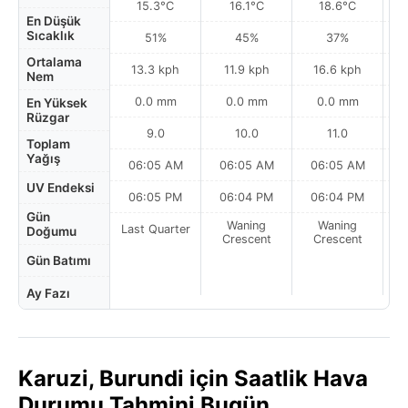
15.3°C
16.1°C
18.6°C
En Düşük
Sıcaklık
51%
45%
37%
Ortalama
13.3 kph
11.9 kph
16.6 kph
Nem
0.0 mm
0.0 mm
0.0 mm
En Yüksek
Rüzgar
9.0
10.0
11.0
Toplam
Yağış
06:05 AM
06:05 AM
06:05 AM
0
UV Endeksi
06:05 PM
06:04 PM
06:04 PM
Gün
Waning
Waning
Last Quarter
Doğumu
Crescent
Crescent
Gün Batımı
Ay Fazı
Karuzi, Burundi için Saatlik Hava
Durumu Tahmini Bugün