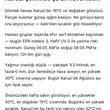
Gömlek havası Karuzi'de: 18°C ve değişken gökyüzü.
Parçalı bulutlar güneş ışığını kesiyor. Ne görüyorsanız
onu alıyorsunuz — belirtilen sıcaklık gibi hissediliyor.
Hassas gruplar dışarıda efor sarf etmekten kaçınmalı
— bugün EPA indeksi 3. Hafif UV 0 ile yanma riski
minimum. Güneş 06:05 AM'te doğup 06:05 PM'te
batıyor, 12h 0m gün ışığı.
Yağmur olasılığı düşük — yaklaşık %3 ihtimal, en
fazla 0 mm. Gün ilerledikçe hava ısınıyor, en yüksek
30°C civarına ulaşıyor. Bugün Karuzi'de Ağustos ayı
için tipik sayılır.
Önümüzdeki hafta sakin görünüyor, en yüksekler
30°C, en düşükler 15°C civarında. Bugünkü en yüksek
sıcaklık, Karuzi'nin bu tarih için rekoru olan 32°C'nin