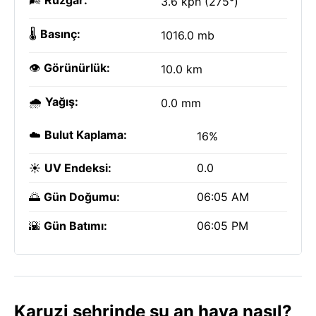
🌬️
Rüzgar:
3.6 kph (275°)
🌡️
Basınç:
1016.0 mb
👁️
Görünürlük:
10.0 km
🌧️
Yağış:
0.0 mm
☁️
Bulut Kaplama:
16%
☀️
UV Endeksi:
0.0
🌅
Gün Doğumu:
06:05 AM
🌇
Gün Batımı:
06:05 PM
Karuzi şehrinde şu an hava nasıl?