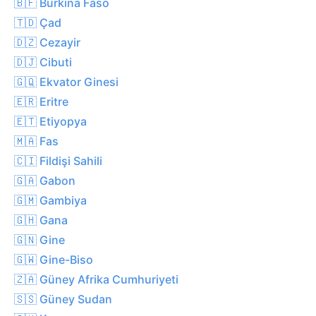
🇧🇫 Burkina Faso
🇹🇩 Çad
🇩🇿 Cezayir
🇩🇯 Cibuti
🇬🇶 Ekvator Ginesi
🇪🇷 Eritre
🇪🇹 Etiyopya
🇲🇦 Fas
🇨🇮 Fildişi Sahili
🇬🇦 Gabon
🇬🇲 Gambiya
🇬🇭 Gana
🇬🇳 Gine
🇬🇼 Gine-Biso
🇿🇦 Güney Afrika Cumhuriyeti
🇸🇸 Güney Sudan