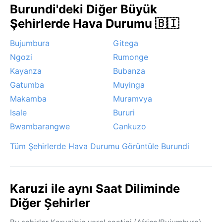
Burundi'deki Diğer Büyük
muson veya fırtına gibi aşırı hava olayları nadirdir; en
dikkat çekici doğa olayı, sıcak ve kurak yaz günlerinin
Şehirlerde Hava Durumu 🇧🇮
ardından gelen serin gecelerdeki ani sıcaklık
Bujumbura
Gitega
düşüşleridir.
Ngozi
Rumonge
Kayanza
Bubanza
Gatumba
Muyinga
Makamba
Muramvya
Isale
Bururi
Bwambarangwe
Cankuzo
Tüm Şehirlerde Hava Durumu Görüntüle Burundi
Karuzi ile aynı Saat Diliminde
Diğer Şehirler