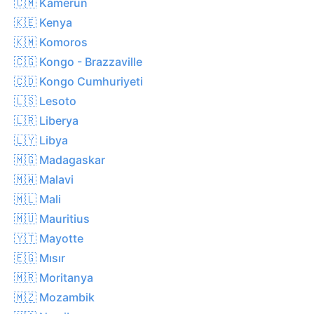
🇨🇲 Kamerun
🇰🇪 Kenya
🇰🇲 Komoros
🇨🇬 Kongo - Brazzaville
🇨🇩 Kongo Cumhuriyeti
🇱🇸 Lesoto
🇱🇷 Liberya
🇱🇾 Libya
🇲🇬 Madagaskar
🇲🇼 Malavi
🇲🇱 Mali
🇲🇺 Mauritius
🇾🇹 Mayotte
🇪🇬 Mısır
🇲🇷 Moritanya
🇲🇿 Mozambik