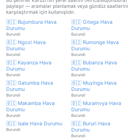
Bu şehirler Karuzi'nin yerel saatini (Africa/Bujumbura)
paylaşır — aramalar planlamak veya gündüz saatlerini
karşılaştırmak için kullanışlıdır.
🇧🇮 Bujumbura Hava
🇧🇮 Gitega Hava
Durumu
Durumu
Burundi
Burundi
🇧🇮 Ngozi Hava
🇧🇮 Rumonge Hava
Durumu
Durumu
Burundi
Burundi
🇧🇮 Kayanza Hava
🇧🇮 Bubanza Hava
Durumu
Durumu
Burundi
Burundi
🇧🇮 Gatumba Hava
🇧🇮 Muyinga Hava
Durumu
Durumu
Burundi
Burundi
🇧🇮 Makamba Hava
🇧🇮 Muramvya Hava
Durumu
Durumu
Burundi
Burundi
🇧🇮 Isale Hava Durumu
🇧🇮 Bururi Hava
Durumu
Burundi
Burundi