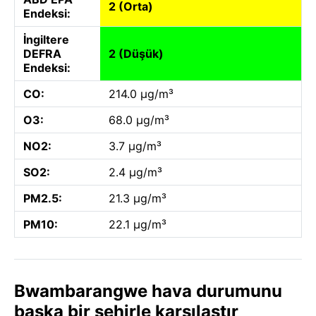
2 (Orta)
Endeksi:
İngiltere
DEFRA
2 (Düşük)
Endeksi:
CO:
214.0 µg/m³
O3:
68.0 µg/m³
NO2:
3.7 µg/m³
SO2:
2.4 µg/m³
PM2.5:
21.3 µg/m³
PM10:
22.1 µg/m³
Bwambarangwe hava durumunu
başka bir şehirle karşılaştır