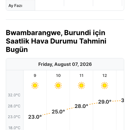
Ay Fazı
Bwambarangwe, Burundi için
Saatlik Hava Durumu Tahmini
Bugün
Friday, August 07, 2026
9
10
11
12
1
32.0°C
30.
29.0°
28.0°
28.0°C
25.0°
23.0°
23.0°C
18.0°C