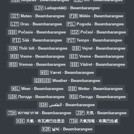
🇱🇻
Laikapstākļi · Bwambarangwe
🇮🇹
🇫🇷
Meteo · Bwambarangwe
Météo · Bwambarangwe
🇱🇹
🇵🇱
Oras · Bwambarangwe
Pogoda · Bwambarangwe
🇸🇰
🇨🇿
Počasie · Bwambarangwe
Počasí · Bwambarangwe
🇫🇮
🇵🇹
Sää · Bwambarangwe
Tempo · Bwambarangwe
🇻🇳
🇩🇰
Thời tiết · Bwambarangwe
Vejret · Bwambarangwe
🇷🇸
🇸🇮
Vreme · Bwambarangwe
Vreme · Bwambarangwe
🇷🇴
🇸🇪
Vremea · Bwambarangwe
Vädret · Bwambarangwe
🇳🇴
Været · Bwambarangwe
🇬🇧🇺🇸
Weather · Bwambarangwe
🇳🇱
🇩🇪
Weer · Bwambarangwe
Wetter · Bwambarangwe
🇺🇦
🇷🇺
Погода · Bwambarangwe
Погода · Bwambarangwe
🇸🇦
الطقس · Bwambarangwe
🇹🇭
🇯🇵
สภาพอากาศ · Bwambarangwe
天気 · Bwambarangwe
🇭🇰
🇹🇼
天氣 · 布瓦姆巴拉恩圭
天氣預報 · 布萬巴拉威
🇰🇷
날씨 · Bwambarangwe