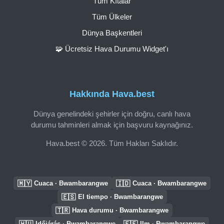
Tüm Kıtalar
Tüm Ülkeler
Dünya Başkentleri
🧩 Ücretsiz Hava Durumu Widget'ı
Hakkında Hava.best
Dünya genelindeki şehirler için doğru, canlı hava
durumu tahminleri almak için başvuru kaynağınız.
Hava.best © 2026. Tüm Hakları Saklıdır.
🇲🇾
🇮🇩
Cuaca · Bwambarangwe
Cuaca · Bwambarangwe
🇪🇸
El tiempo · Bwambarangwe
🇹🇷
Hava durumu · Bwambarangwe
🇭🇺
🇪🇪
Időjárás · Bwambarangwe
Ilm · Bwambarangwe