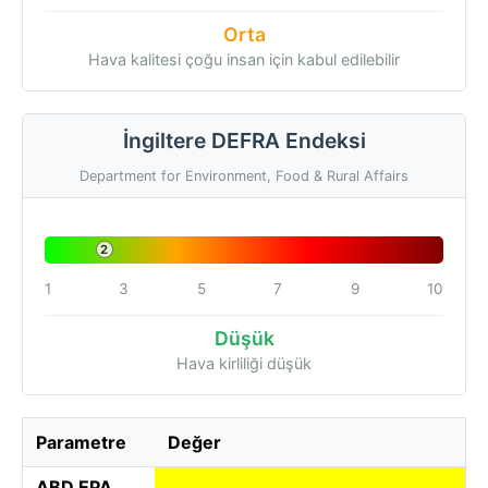
Orta
Hava kalitesi çoğu insan için kabul edilebilir
İngiltere DEFRA Endeksi
Department for Environment, Food & Rural Affairs
2
1
3
5
7
9
10
Düşük
Hava kirliliği düşük
Parametre
Değer
ABD EPA