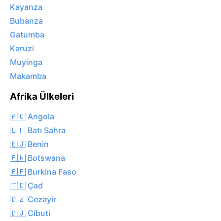
Kayanza
Bubanza
Gatumba
Karuzi
Muyinga
Makamba
Afrika Ülkeleri
🇦🇴 Angola
🇪🇭 Batı Sahra
🇧🇯 Benin
🇧🇼 Botswana
🇧🇫 Burkina Faso
🇹🇩 Çad
🇩🇿 Cezayir
🇩🇯 Cibuti