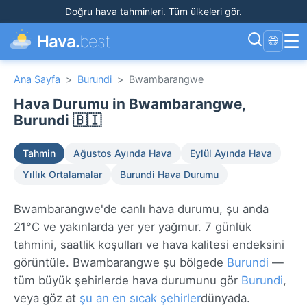
Doğru hava tahminleri
.
Tüm ülkeleri gör
.
☰
Hava.
best
🌐
Ana Sayfa
>
Burundi
>
Bwambarangwe
Hava Durumu in Bwambarangwe,
Burundi 🇧🇮
Tahmin
Ağustos Ayında Hava
Eylül Ayında Hava
Yıllık Ortalamalar
Burundi Hava Durumu
Bwambarangwe'de canlı hava durumu, şu anda
21°C ve yakınlarda yer yer yağmur. 7 günlük
tahmini, saatlik koşulları ve hava kalitesi endeksini
görüntüle. Bwambarangwe şu bölgede
Burundi
—
tüm büyük şehirlerde hava durumunu gör
Burundi
,
veya göz at
şu an en sıcak şehirler
dünyada.