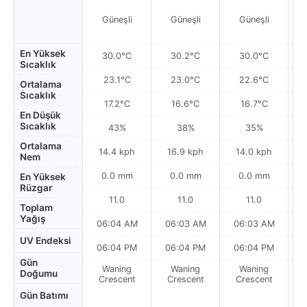
Güneşli
Güneşli
Güneşli
En Yüksek
30.0°C
30.2°C
30.0°C
Sıcaklık
23.1°C
23.0°C
22.6°C
Ortalama
Sıcaklık
17.2°C
16.6°C
16.7°C
En Düşük
Sıcaklık
43%
38%
35%
Ortalama
14.4 kph
16.9 kph
14.0 kph
Nem
0.0 mm
0.0 mm
0.0 mm
En Yüksek
Rüzgar
11.0
11.0
11.0
Toplam
Yağış
06:04 AM
06:03 AM
06:03 AM
0
UV Endeksi
06:04 PM
06:04 PM
06:04 PM
Gün
Waning
Waning
Waning
N
Doğumu
Crescent
Crescent
Crescent
Gün Batımı