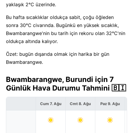
yaklaşık 2°C üzerinde.
Bu hafta sıcaklıklar oldukça sabit, çoğu öğleden
sonra 30°C civarında. Bugünkü en yüksek sıcaklık,
Bwambarangwe'nin bu tarih için rekoru olan 32°C'nin
oldukça altında kalıyor.
Özet: bugün dışarıda olmak için harika bir gün
Bwambarangwe.
Bwambarangwe, Burundi için 7
Günlük Hava Durumu Tahmini 🇧🇮
Cum 7. Ağu
Cmt 8. Ağu
Paz 9. Ağu
Pz