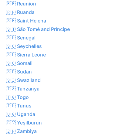
🇷🇪 Reunion
🇷🇼 Ruanda
🇸🇭 Saint Helena
🇸🇹 São Tomé and Príncipe
🇸🇳 Senegal
🇸🇨 Seychelles
🇸🇱 Sierra Leone
🇸🇴 Somali
🇸🇩 Sudan
🇸🇿 Swaziland
🇹🇿 Tanzanya
🇹🇬 Togo
🇹🇳 Tunus
🇺🇬 Uganda
🇨🇻 Yeşilburun
🇿🇲 Zambiya