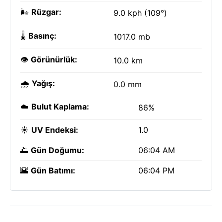
🌬️
Rüzgar:
9.0 kph (109°)
🌡️
Basınç:
1017.0 mb
👁️
Görünürlük:
10.0 km
🌧️
Yağış:
0.0 mm
☁️
Bulut Kaplama:
86%
☀️
UV Endeksi:
1.0
🌅
Gün Doğumu:
06:04 AM
🌇
Gün Batımı:
06:04 PM