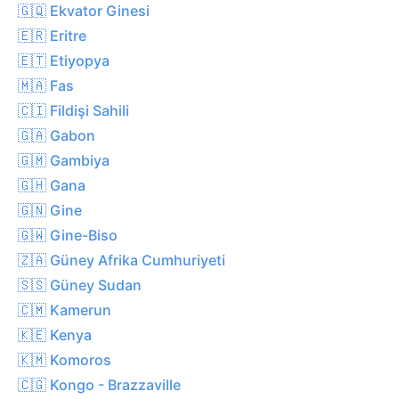
🇬🇶 Ekvator Ginesi
🇪🇷 Eritre
🇪🇹 Etiyopya
🇲🇦 Fas
🇨🇮 Fildişi Sahili
🇬🇦 Gabon
🇬🇲 Gambiya
🇬🇭 Gana
🇬🇳 Gine
🇬🇼 Gine-Biso
🇿🇦 Güney Afrika Cumhuriyeti
🇸🇸 Güney Sudan
🇨🇲 Kamerun
🇰🇪 Kenya
🇰🇲 Komoros
🇨🇬 Kongo - Brazzaville