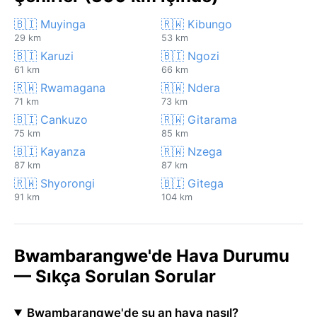
🇧🇮 Muyinga
🇷🇼 Kibungo
29 km
53 km
🇧🇮 Karuzi
🇧🇮 Ngozi
61 km
66 km
🇷🇼 Rwamagana
🇷🇼 Ndera
71 km
73 km
🇧🇮 Cankuzo
🇷🇼 Gitarama
75 km
85 km
🇧🇮 Kayanza
🇷🇼 Nzega
87 km
87 km
🇷🇼 Shyorongi
🇧🇮 Gitega
91 km
104 km
Bwambarangwe'de Hava Durumu
— Sıkça Sorulan Sorular
Bwambarangwe'de şu an hava nasıl?