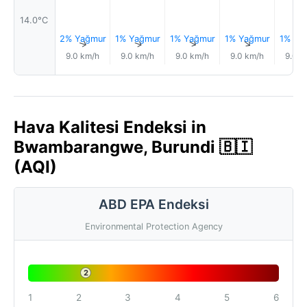
14.0°C
2% Yağmur
1% Yağmur
1% Yağmur
1% Yağmur
1% Ya
↑
↑
↑
↑
9.0 km/h
9.0 km/h
9.0 km/h
9.0 km/h
9.0 k
Hava Kalitesi Endeksi in
Bwambarangwe, Burundi 🇧🇮
(AQI)
ABD EPA Endeksi
Environmental Protection Agency
2
1
2
3
4
5
6