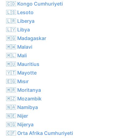
🇨🇩 Kongo Cumhuriyeti
🇱🇸 Lesoto
🇱🇷 Liberya
🇱🇾 Libya
🇲🇬 Madagaskar
🇲🇼 Malavi
🇲🇱 Mali
🇲🇺 Mauritius
🇾🇹 Mayotte
🇪🇬 Mısır
🇲🇷 Moritanya
🇲🇿 Mozambik
🇳🇦 Namibya
🇳🇪 Nijer
🇳🇬 Nijerya
🇨🇫 Orta Afrika Cumhuriyeti