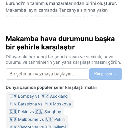
Burundi'nin tanınmış manzaralarından birini oluşturur.
Makamba, aynı zamanda Tanzanya sınırına yakın
konumuyla bölgesel bir geçiş noktasıdır. Şehir,
modern binalardan çok yerel pazarlar ve küçük
kiliselerle karakterize edilir; sakinlerin
Makamba hava durumunu başka
misafirperverliği ve yavaş tempolu yaşamı buraya
huzurlu bir atmosfer katar. Burundi'nin en yüksek
bir şehirle karşılaştır
dağlarına uzanan platoların eteklerindeki bu konum,
Dünyadaki herhangi bir şehri arayın ve sıcaklık, hava
doğayla iç içe bir deneyim sunar.
durumu ve tahminlerin yan yana karşılaştırmasını görün.
Köppen iklim sınıflandırmasına göre Cwb (subtropikal
Karşılaştır →
yayla) kategorisinde yer alan Makamba, yıl boyunca
ılıman sıcaklıklara sahiptir. Yaz ayları aralıktan şubata
Dünya çapında popüler şehir karşılaştırmaları:
kadar uzanır, sıcaklıklar 20°C ile 25°C arasında değişir
ve yağışlar belirgindir. Kış ise hazirandan ağustosa
🇮🇳 Bombay vs 🇳🇿 Auckland
kadar sürer; geceler 10°C'nin altına düşerken
🇪🇸 Barselona vs 🇷🇺 Moskova
gündüzler serin ve kurudur. En yoğun yağışlar mart ve
🇨🇳 Pekin vs 🇨🇳 Şanghay
nisan aylarında görülür, nem oranı bu dönemde
🇦🇺 Melbourne vs 🇨🇳 Pekin
oldukça yükselir. Mayıstan eylüle kadar kurak bir
🇨🇦 Vancouver vs 🇺🇸 Miami