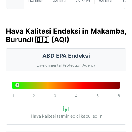
11.0 km/h
10.0 km/h
9.0 km/h
9.0 km/h
8.0 k
Hava Kalitesi Endeksi in Makamba,
Burundi 🇧🇮 (AQI)
ABD EPA Endeksi
Environmental Protection Agency
1
1
2
3
4
5
6
İyi
Hava kalitesi tatmin edici kabul edilir