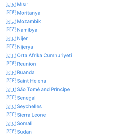
🇪🇬 Mısır
🇲🇷 Moritanya
🇲🇿 Mozambik
🇳🇦 Namibya
🇳🇪 Nijer
🇳🇬 Nijerya
🇨🇫 Orta Afrika Cumhuriyeti
🇷🇪 Reunion
🇷🇼 Ruanda
🇸🇭 Saint Helena
🇸🇹 São Tomé and Príncipe
🇸🇳 Senegal
🇸🇨 Seychelles
🇸🇱 Sierra Leone
🇸🇴 Somali
🇸🇩 Sudan