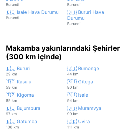
Burundi
Burundi
🇧🇮 Isale Hava Durumu
🇧🇮 Bururi Hava
Durumu
Burundi
Burundi
Makamba yakınlarındaki Şehirler
(300 km içinde)
🇧🇮 Bururi
🇧🇮 Rumonge
29 km
44 km
🇹🇿 Kasulu
🇧🇮 Gitega
59 km
80 km
🇹🇿 Kigoma
🇧🇮 Isale
85 km
94 km
🇧🇮 Bujumbura
🇧🇮 Muramvya
97 km
99 km
🇧🇮 Gatumba
🇨🇩 Uvira
108 km
111 km