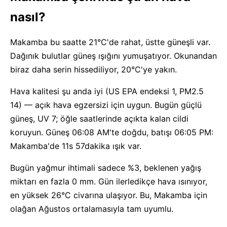
nasıl?
Makamba bu saatte 21°C'de rahat, üstte güneşli var.
Dağınık bulutlar güneş ışığını yumuşatıyor. Okunandan
biraz daha serin hissediliyor, 20°C'ye yakın.
Hava kalitesi şu anda iyi (US EPA endeksi 1, PM2.5
14) — açık hava egzersizi için uygun. Bugün güçlü
güneş, UV 7; öğle saatlerinde açıkta kalan cildi
koruyun. Güneş 06:08 AM'te doğdu, batışı 06:05 PM:
Makamba'de 11s 57dakika ışık var.
Bugün yağmur ihtimali sadece %3, beklenen yağış
miktarı en fazla 0 mm. Gün ilerledikçe hava ısınıyor,
en yüksek 26°C civarına ulaşıyor. Bu, Makamba için
olağan Ağustos ortalamasıyla tam uyumlu.