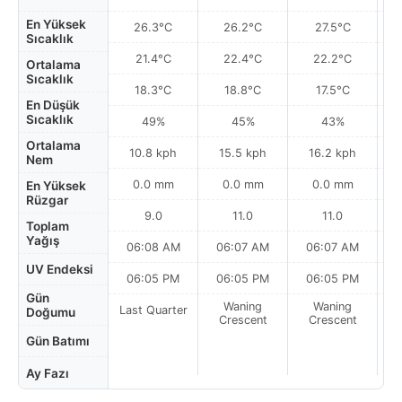
En Yüksek
26.3°C
26.2°C
27.5°C
Sıcaklık
21.4°C
22.4°C
22.2°C
Ortalama
Sıcaklık
18.3°C
18.8°C
17.5°C
En Düşük
Sıcaklık
49%
45%
43%
Ortalama
10.8 kph
15.5 kph
16.2 kph
Nem
0.0 mm
0.0 mm
0.0 mm
En Yüksek
Rüzgar
9.0
11.0
11.0
Toplam
Yağış
06:08 AM
06:07 AM
06:07 AM
UV Endeksi
06:05 PM
06:05 PM
06:05 PM
Gün
Waning
Waning
Last Quarter
Doğumu
Crescent
Crescent
Gün Batımı
Ay Fazı