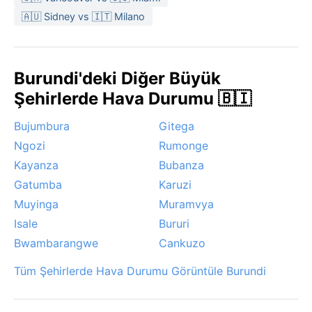
mevsim yaşanır. Yolculuk için hafif pamuklu kıyafetler,
🇦🇺 Sidney vs 🇮🇹 Milano
bir yağmurluk ve serin akşamlar için ince bir hırka
tercih edilmeli. Yayla iklimi nedeniyle gün içi sıcaklık
farkları belirgindir.
Burundi'deki Diğer Büyük
Makamba'yı ziyaret etmek için en uygun dönem,
yağışların azaldığı mayıs son
Şehirlerde Hava Durumu 🇧🇮
Bujumbura
Gitega
Ngozi
Rumonge
Kayanza
Bubanza
Gatumba
Karuzi
Muyinga
Muramvya
Isale
Bururi
Bwambarangwe
Cankuzo
Tüm Şehirlerde Hava Durumu Görüntüle Burundi