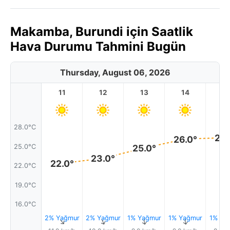
Makamba, Burundi için Saatlik
Hava Durumu Tahmini Bugün
Thursday, August 06, 2026
11
12
13
14
1
28.0°C
26.
26.0°
25.0°C
25.0°
23.0°
22.0°
22.0°C
19.0°C
16.0°C
2% Yağmur
2% Yağmur
1% Yağmur
1% Yağmur
1% Ya
↑
↑
↑
↑