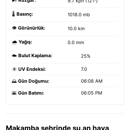
🌬️
Rüzgar:
9.7 kph (121°)
🌡️
Basınç:
1018.0 mb
👁️
Görünürlük:
10.0 km
🌧️
Yağış:
0.0 mm
☁️
Bulut Kaplama:
25%
☀️
UV Endeksi:
7.0
🌅
Gün Doğumu:
06:08 AM
🌇
Gün Batımı:
06:05 PM
Makamba şehrinde şu an hava