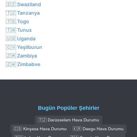
🇸🇿 Swaziland
🇹🇿 Tanzanya
🇹🇬 Togo
🇹🇳 Tunus
🇺🇬 Uganda
🇨🇻 Yeşilburun
🇿🇲 Zambiya
🇿🇼 Zimbabve
Bugün Popüler Şehirler
🇹🇿 Darüsselam Hava Durumu
🇨🇩 Kinşasa Hava Durumu
🇰🇷 Daegu Hava Durumu