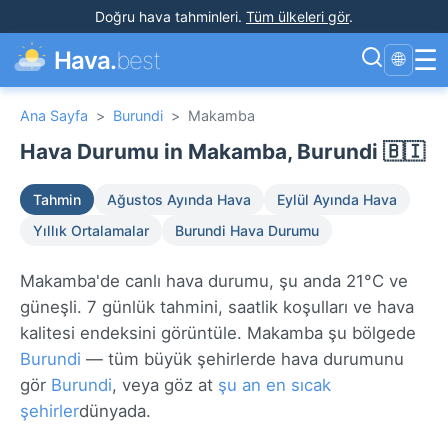
Doğru hava tahminleri
.
Tüm ülkeleri gör
.
☰
Hava.
best
🌐
Ana Sayfa
>
Burundi
>
Makamba
Hava Durumu in Makamba, Burundi 🇧🇮
Tahmin
Ağustos Ayında Hava
Eylül Ayında Hava
Yıllık Ortalamalar
Burundi Hava Durumu
Makamba'de canlı hava durumu, şu anda 21°C ve
güneşli. 7 günlük tahmini, saatlik koşulları ve hava
kalitesi endeksini görüntüle. Makamba şu bölgede
Burundi
— tüm büyük şehirlerde hava durumunu
gör
Burundi
, veya göz at
şu an en sıcak
şehirler
dünyada.