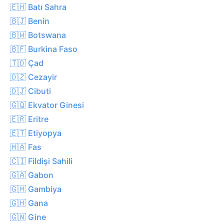
🇪🇭 Batı Sahra
🇧🇯 Benin
🇧🇼 Botswana
🇧🇫 Burkina Faso
🇹🇩 Çad
🇩🇿 Cezayir
🇩🇯 Cibuti
🇬🇶 Ekvator Ginesi
🇪🇷 Eritre
🇪🇹 Etiyopya
🇲🇦 Fas
🇨🇮 Fildişi Sahili
🇬🇦 Gabon
🇬🇲 Gambiya
🇬🇭 Gana
🇬🇳 Gine