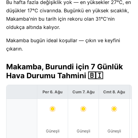
Bu hafta fazla değişiklik yok — en yüksekler 27°C, en
düşükler 17°C civarında. Bugünkü en yüksek sıcaklık,
Makamba'nin bu tarih için rekoru olan 31°C'nin
oldukça altında kalıyor.
Makamba bugün ideal koşullar — çıkın ve keyfini
çıkarın.
Makamba, Burundi için 7 Günlük
Hava Durumu Tahmini 🇧🇮
Per 6. Ağu
Cum 7. Ağu
Cmt 8. Ağu
P
Güneşli
Güneşli
Güneşli