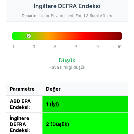
İngiltere DEFRA Endeksi
Department for Environment, Food & Rural Affairs
2
1
3
5
7
9
10
Düşük
Hava kirliliği düşük
Parametre
Değer
ABD EPA
1 (İyi)
Endeksi:
İngiltere
DEFRA
2 (Düşük)
Endeksi: