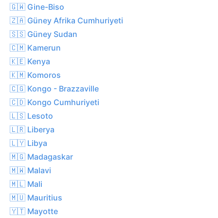
🇬🇼 Gine-Biso
🇿🇦 Güney Afrika Cumhuriyeti
🇸🇸 Güney Sudan
🇨🇲 Kamerun
🇰🇪 Kenya
🇰🇲 Komoros
🇨🇬 Kongo - Brazzaville
🇨🇩 Kongo Cumhuriyeti
🇱🇸 Lesoto
🇱🇷 Liberya
🇱🇾 Libya
🇲🇬 Madagaskar
🇲🇼 Malavi
🇲🇱 Mali
🇲🇺 Mauritius
🇾🇹 Mayotte