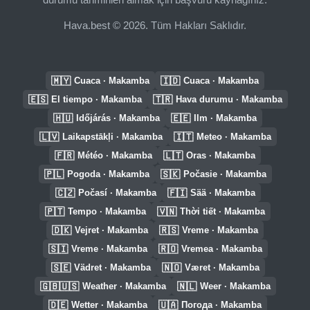
Hava.best © 2026. Tüm Hakları Saklıdır.
🇲🇾
🇮🇩
Cuaca · Makamba
Cuaca · Makamba
🇪🇸
🇹🇷
El tiempo · Makamba
Hava durumu · Makamba
🇭🇺
🇪🇪
Időjárás · Makamba
Ilm · Makamba
🇱🇻
🇮🇹
Laikapstākļi · Makamba
Meteo · Makamba
🇫🇷
🇱🇹
Météo · Makamba
Oras · Makamba
🇵🇱
🇸🇰
Pogoda · Makamba
Počasie · Makamba
🇨🇿
🇫🇮
Počasí · Makamba
Sää · Makamba
🇵🇹
🇻🇳
Tempo · Makamba
Thời tiết · Makamba
🇩🇰
🇷🇸
Vejret · Makamba
Vreme · Makamba
🇸🇮
🇷🇴
Vreme · Makamba
Vremea · Makamba
🇸🇪
🇳🇴
Vädret · Makamba
Været · Makamba
🇬🇧🇺🇸
🇳🇱
Weather · Makamba
Weer · Makamba
🇩🇪
🇺🇦
Wetter · Makamba
Погода · Makamba