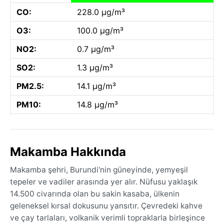
CO:
228.0 µg/m³
O3:
100.0 µg/m³
NO2:
0.7 µg/m³
SO2:
1.3 µg/m³
PM2.5:
14.1 µg/m³
PM10:
14.8 µg/m³
Makamba Hakkında
Makamba şehri, Burundi'nin güneyinde, yemyeşil
tepeler ve vadiler arasında yer alır. Nüfusu yaklaşık
14.500 civarında olan bu sakin kasaba, ülkenin
geleneksel kırsal dokusunu yansıtır. Çevredeki kahve
ve çay tarlaları, volkanik verimli topraklarla birleşince