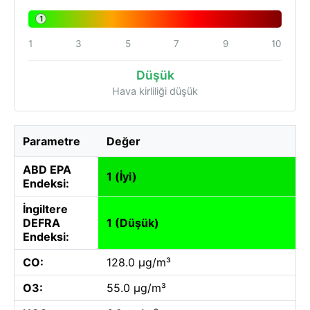
1
1
3
5
7
9
10
Düşük
Hava kirliliği düşük
Parametre
Değer
ABD EPA
1 (İyi)
Endeksi:
İngiltere
DEFRA
1 (Düşük)
Endeksi:
CO:
128.0 µg/m³
O3:
55.0 µg/m³