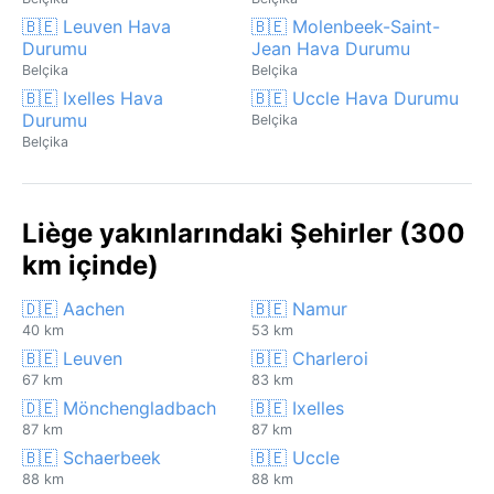
🇧🇪 Leuven Hava
🇧🇪 Molenbeek-Saint-
Durumu
Jean Hava Durumu
Belçika
Belçika
🇧🇪 Ixelles Hava
🇧🇪 Uccle Hava Durumu
Durumu
Belçika
Belçika
Liège yakınlarındaki Şehirler (300
km içinde)
🇩🇪 Aachen
🇧🇪 Namur
40 km
53 km
🇧🇪 Leuven
🇧🇪 Charleroi
67 km
83 km
🇩🇪 Mönchengladbach
🇧🇪 Ixelles
87 km
87 km
🇧🇪 Schaerbeek
🇧🇪 Uccle
88 km
88 km