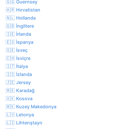
🇬🇬 Guernsey
🇭🇷 Hırvatistan
🇳🇱 Hollanda
🇬🇧 İngiltere
🇮🇪 İrlanda
🇪🇸 İspanya
🇸🇪 İsveç
🇨🇭 İsviçre
🇮🇹 İtalya
🇮🇸 İzlanda
🇯🇪 Jersey
🇲🇪 Karadağ
🇽🇰 Kosova
🇲🇰 Kuzey Makedonya
🇱🇻 Letonya
🇱🇮 Lihtenştayn