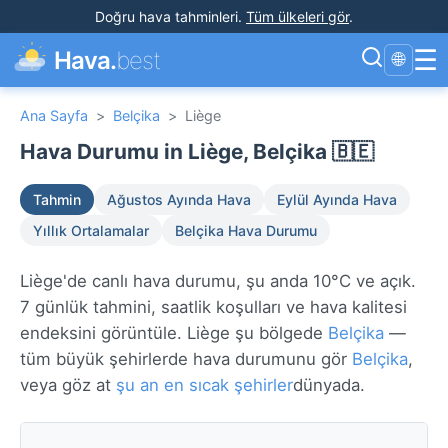
Doğru hava tahminleri
.
Tüm ülkeleri gör
.
☰
Hava.
best
🌐
Ana Sayfa
>
Belçika
>
Liège
Hava Durumu in Liège, Belçika 🇧🇪
Tahmin
Ağustos Ayında Hava
Eylül Ayında Hava
Yıllık Ortalamalar
Belçika Hava Durumu
Liège'de canlı hava durumu, şu anda 10°C ve açık.
7 günlük tahmini, saatlik koşulları ve hava kalitesi
endeksini görüntüle. Liège şu bölgede
Belçika
—
tüm büyük şehirlerde hava durumunu gör
Belçika
,
veya göz at
şu an en sıcak şehirler
dünyada.