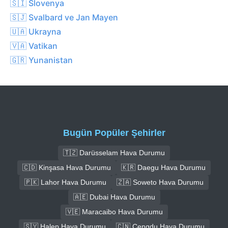
🇸🇮 Slovenya
🇸🇯 Svalbard ve Jan Mayen
🇺🇦 Ukrayna
🇻🇦 Vatikan
🇬🇷 Yunanistan
Bugün Popüler Şehirler
🇹🇿 Darüsselam Hava Durumu
🇨🇩 Kinşasa Hava Durumu
🇰🇷 Daegu Hava Durumu
🇵🇰 Lahor Hava Durumu
🇿🇦 Soweto Hava Durumu
🇦🇪 Dubai Hava Durumu
🇻🇪 Maracaibo Hava Durumu
🇸🇾 Halep Hava Durumu
🇨🇳 Çengdu Hava Durumu