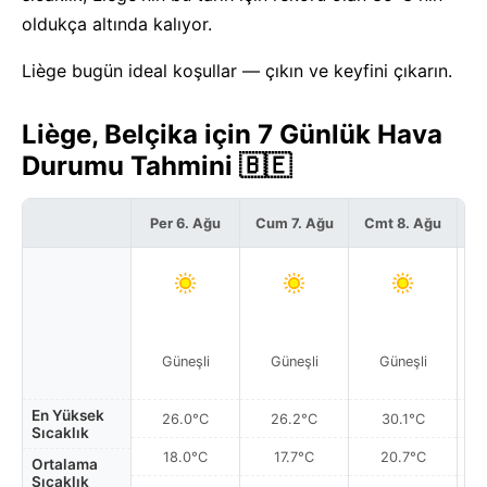
oldukça altında kalıyor.
Liège bugün ideal koşullar — çıkın ve keyfini çıkarın.
Liège, Belçika için 7 Günlük Hava
Durumu Tahmini 🇧🇪
Per 6. Ağu
Cum 7. Ağu
Cmt 8. Ağu
P
Güneşli
Güneşli
Güneşli
En Yüksek
26.0°C
26.2°C
30.1°C
Sıcaklık
18.0°C
17.7°C
20.7°C
Ortalama
Sıcaklık