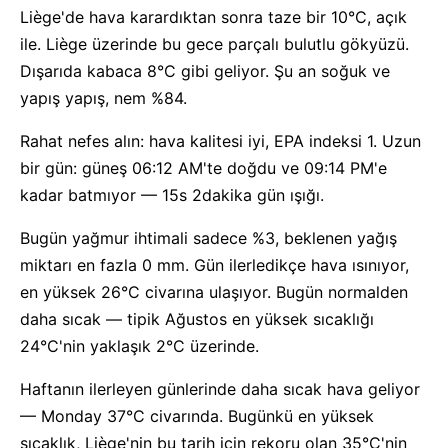
Liège'de hava karardıktan sonra taze bir 10°C, açık
ile. Liège üzerinde bu gece parçalı bulutlu gökyüzü.
Dışarıda kabaca 8°C gibi geliyor. Şu an soğuk ve
yapış yapış, nem %84.
Rahat nefes alın: hava kalitesi iyi, EPA indeksi 1. Uzun
bir gün: güneş 06:12 AM'te doğdu ve 09:14 PM'e
kadar batmıyor — 15s 2dakika gün ışığı.
Bugün yağmur ihtimali sadece %3, beklenen yağış
miktarı en fazla 0 mm. Gün ilerledikçe hava ısınıyor,
en yüksek 26°C civarına ulaşıyor. Bugün normalden
daha sıcak — tipik Ağustos en yüksek sıcaklığı
24°C'nin yaklaşık 2°C üzerinde.
Haftanın ilerleyen günlerinde daha sıcak hava geliyor
— Monday 37°C civarında. Bugünkü en yüksek
sıcaklık, Liège'nin bu tarih için rekoru olan 35°C'nin