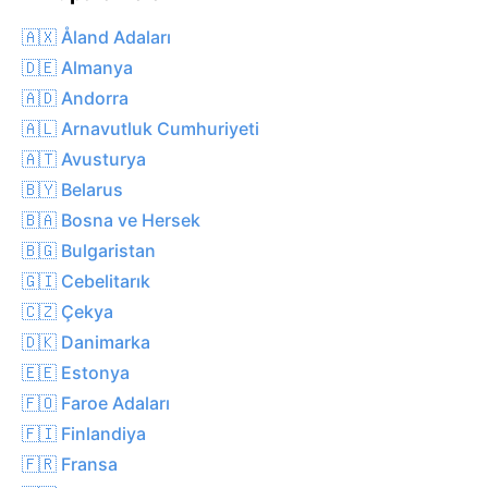
🇦🇽 Åland Adaları
🇩🇪 Almanya
🇦🇩 Andorra
🇦🇱 Arnavutluk Cumhuriyeti
🇦🇹 Avusturya
🇧🇾 Belarus
🇧🇦 Bosna ve Hersek
🇧🇬 Bulgaristan
🇬🇮 Cebelitarık
🇨🇿 Çekya
🇩🇰 Danimarka
🇪🇪 Estonya
🇫🇴 Faroe Adaları
🇫🇮 Finlandiya
🇫🇷 Fransa