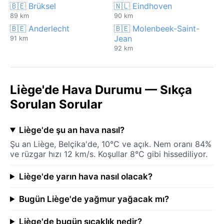
🇧🇪 Brüksel
🇳🇱 Eindhoven
89 km
90 km
🇧🇪 Anderlecht
🇧🇪 Molenbeek-Saint-
Jean
91 km
92 km
Liège'de Hava Durumu — Sıkça
Sorulan Sorular
Liège'de şu an hava nasıl?
Şu an Liège, Belçika'de, 10°C ve açık. Nem oranı 84%
ve rüzgar hızı 12 km/s. Koşullar 8°C gibi hissediliyor.
Liège'de yarın hava nasıl olacak?
Bugün Liège'de yağmur yağacak mı?
Liège'de bugün sıcaklık nedir?