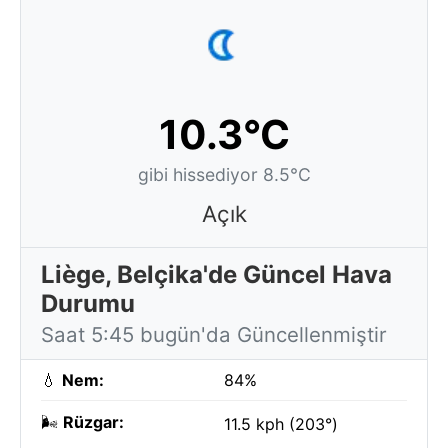
10.3°C
gibi hissediyor 8.5°C
Açık
Liège, Belçika'de Güncel Hava
Durumu
Saat 5:45 bugün'da Güncellenmiştir
💧
Nem:
84%
🌬️
Rüzgar:
11.5 kph (203°)