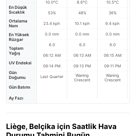
10.0°C
8.6°C
10.5°C
En Düşük
Sıcaklık
53%
48%
36%
Ortalama
23.4 kph
10.1 kph
9.4 kph
Nem
0.0 mm
0.0 mm
0.0 mm
En Yüksek
Rüzgar
6.0
6.0
6.0
Toplam
Yağış
06:12 AM
06:13 AM
06:15 AM
UV Endeksi
09:14 PM
09:13 PM
09:11 PM
Gün
Waning
Waning
Last Quarter
Doğumu
Crescent
Crescent
Gün Batımı
Ay Fazı
Liège, Belçika için Saatlik Hava
Durumu Tahmini Bugün