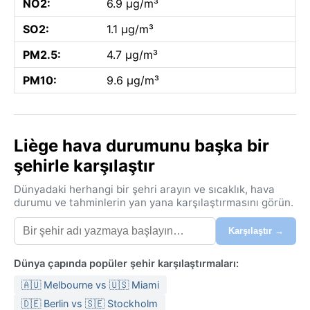
NO2:
6.9 µg/m³
SO2:
1.1 µg/m³
PM2.5:
4.7 µg/m³
PM10:
9.6 µg/m³
Liège hava durumunu başka bir
şehirle karşılaştır
Dünyadaki herhangi bir şehri arayın ve sıcaklık, hava
durumu ve tahminlerin yan yana karşılaştırmasını görün.
Karşılaştır →
Dünya çapında popüler şehir karşılaştırmaları:
🇦🇺 Melbourne vs 🇺🇸 Miami
🇩🇪 Berlin vs 🇸🇪 Stockholm