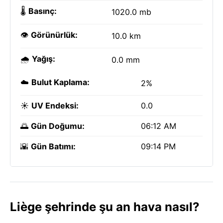
🌡️
Basınç:
1020.0 mb
👁️
Görünürlük:
10.0 km
🌧️
Yağış:
0.0 mm
☁️
Bulut Kaplama:
2%
☀️
UV Endeksi:
0.0
🌅
Gün Doğumu:
06:12 AM
🌇
Gün Batımı:
09:14 PM
Liège şehrinde şu an hava nasıl?