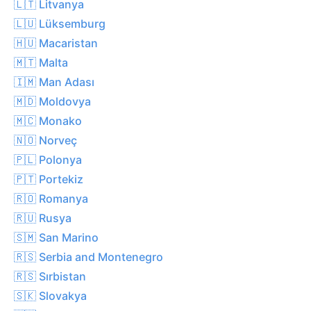
🇱🇹 Litvanya
🇱🇺 Lüksemburg
🇭🇺 Macaristan
🇲🇹 Malta
🇮🇲 Man Adası
🇲🇩 Moldovya
🇲🇨 Monako
🇳🇴 Norveç
🇵🇱 Polonya
🇵🇹 Portekiz
🇷🇴 Romanya
🇷🇺 Rusya
🇸🇲 San Marino
🇷🇸 Serbia and Montenegro
🇷🇸 Sırbistan
🇸🇰 Slovakya