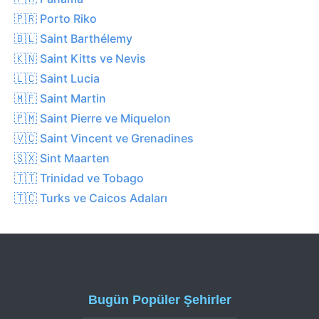
🇵🇷 Porto Riko
🇧🇱 Saint Barthélemy
🇰🇳 Saint Kitts ve Nevis
🇱🇨 Saint Lucia
🇲🇫 Saint Martin
🇵🇲 Saint Pierre ve Miquelon
🇻🇨 Saint Vincent ve Grenadines
🇸🇽 Sint Maarten
🇹🇹 Trinidad ve Tobago
🇹🇨 Turks ve Caicos Adaları
Bugün Popüler Şehirler