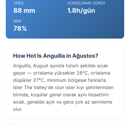
YAĞIŞ
GÜNEŞLENME SÜRESI
88 mm
1.8h/gün
NEM
78%
How Hot Is Anguilla in Ağustos?
Anguilla, August ayında tutarlı şekilde sıcak
geçer — ortalama yüksekler 28°C, ortalama
düşükler 27°C, minimum bölgesel farklarla.
İster The Valley'de olun ister kıyı şehirlerinden
birinde, koşullar genel olarak aynı hissettirir:
sıcak, genelde açık ve gece çok az serinleme
olur.