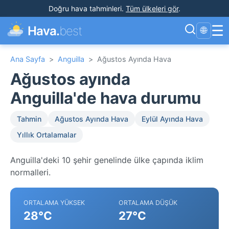
Doğru hava tahminleri
.
Tüm ülkeleri gör
.
☰
Hava.
best
🌐
Ana Sayfa
>
Anguilla
>
Ağustos Ayında Hava
Ağustos ayında
Anguilla'de hava durumu
Tahmin
Ağustos Ayında Hava
Eylül Ayında Hava
Yıllık Ortalamalar
Anguilla'deki 10 şehir genelinde ülke çapında iklim
normalleri.
ORTALAMA YÜKSEK
ORTALAMA DÜŞÜK
28°C
27°C