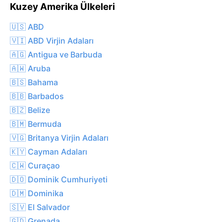
Kuzey Amerika Ülkeleri
🇺🇸 ABD
🇻🇮 ABD Virjin Adaları
🇦🇬 Antigua ve Barbuda
🇦🇼 Aruba
🇧🇸 Bahama
🇧🇧 Barbados
🇧🇿 Belize
🇧🇲 Bermuda
🇻🇬 Britanya Virjin Adaları
🇰🇾 Cayman Adaları
🇨🇼 Curaçao
🇩🇴 Dominik Cumhuriyeti
🇩🇲 Dominika
🇸🇻 El Salvador
🇬🇩 Grenada