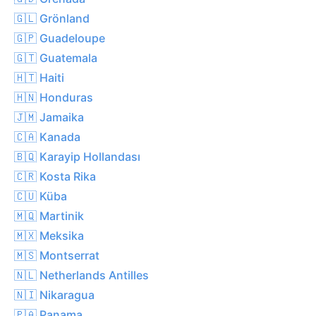
🇬🇱 Grönland
🇬🇵 Guadeloupe
🇬🇹 Guatemala
🇭🇹 Haiti
🇭🇳 Honduras
🇯🇲 Jamaika
🇨🇦 Kanada
🇧🇶 Karayip Hollandası
🇨🇷 Kosta Rika
🇨🇺 Küba
🇲🇶 Martinik
🇲🇽 Meksika
🇲🇸 Montserrat
🇳🇱 Netherlands Antilles
🇳🇮 Nikaragua
🇵🇦 Panama