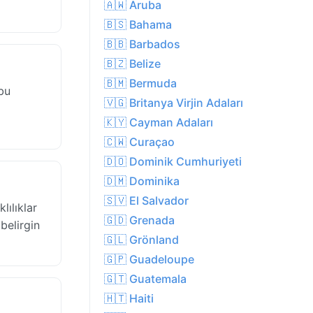
🇦🇼 Aruba
🇧🇸 Bahama
🇧🇧 Barbados
🇧🇿 Belize
🇧🇲 Bermuda
bu
🇻🇬 Britanya Virjin Adaları
🇰🇾 Cayman Adaları
🇨🇼 Curaçao
🇩🇴 Dominik Cumhuriyeti
🇩🇲 Dominika
🇸🇻 El Salvador
lılıklar
🇬🇩 Grenada
belirgin
🇬🇱 Grönland
🇬🇵 Guadeloupe
🇬🇹 Guatemala
🇭🇹 Haiti