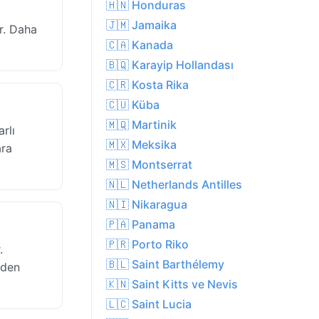
🇭🇳 Honduras
🇯🇲 Jamaika
r. Daha
🇨🇦 Kanada
🇧🇶 Karayip Hollandası
🇨🇷 Kosta Rika
🇨🇺 Küba
🇲🇶 Martinik
rlı
🇲🇽 Meksika
ara
🇲🇸 Montserrat
🇳🇱 Netherlands Antilles
🇳🇮 Nikaragua
🇵🇦 Panama
🇵🇷 Porto Riko
.
🇧🇱 Saint Barthélemy
rden
🇰🇳 Saint Kitts ve Nevis
🇱🇨 Saint Lucia