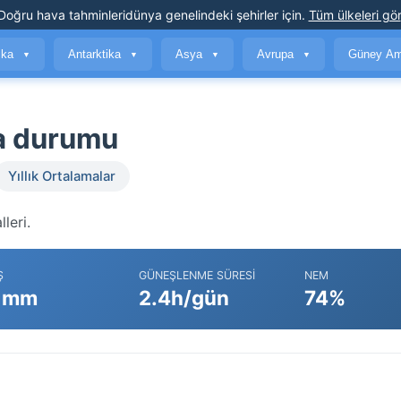
Doğru hava tahminleri
dünya genelindeki şehirler için
.
Tüm ülkeleri gör
ika
Antarktika
Asya
Avrupa
Güney Am
▼
▼
▼
▼
va durumu
Yıllık Ortalamalar
leri.
Ş
GÜNEŞLENME SÜRESI
NEM
 mm
2.4h/gün
74%