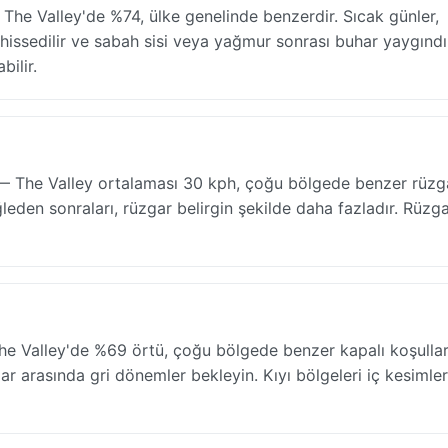
 The Valley'de %74, ülke genelinde benzerdir. Sıcak günler,
ssedilir ve sabah sisi veya yağmur sonrası buhar yaygındı
bilir.
ur — The Valley ortalaması 30 kph, çoğu bölgede benzer rüzga
öğleden sonraları, rüzgar belirgin şekilde daha fazladır. Rüzg
e Valley'de %69 örtü, çoğu bölgede benzer kapalı koşullar
lar arasında gri dönemler bekleyin. Kıyı bölgeleri iç kesimle