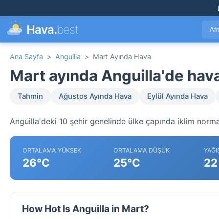
Hava.
best
Afr
Ana Sayfa
>
Anguilla
>
Mart Ayında Hava
Mart ayında Anguilla'de ha
Tahmin
Ağustos Ayında Hava
Eylül Ayında Hava
Anguilla'deki 10 şehir genelinde ülke çapında iklim normal
ORTALAMA YÜKSEK
ORTALAMA DÜŞÜK
YAĞI
26°C
25°C
22
How Hot Is Anguilla in Mart?