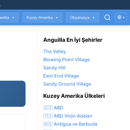
.
🌐
erika
Kuzey Amerika
Okyanusya
▾
▼
▼
▼
Anguilla En İyi Şehirler
The Valley
Blowing Point Village
Sandy Hill
East End Village
Sandy Ground Village
Kuzey Amerika Ülkeleri
🇺🇸 ABD
🇻🇮 ABD Virjin Adaları
🇦🇬 Antigua ve Barbuda