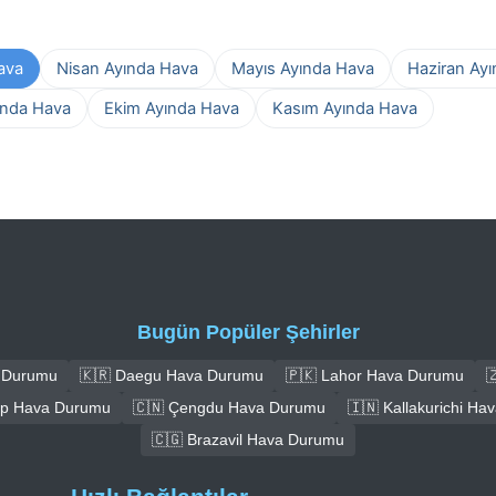
ava
Nisan Ayında Hava
Mayıs Ayında Hava
Haziran Ay
ında Hava
Ekim Ayında Hava
Kasım Ayında Hava
Bugün Popüler Şehirler
a Durumu
🇰🇷 Daegu Hava Durumu
🇵🇰 Lahor Hava Durumu

ep Hava Durumu
🇨🇳 Çengdu Hava Durumu
🇮🇳 Kallakurichi H
🇨🇬 Brazavil Hava Durumu