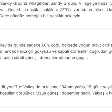
— Sandy Ground Village'den Sandy Ground Village'ye kadar 
 var. Gece bile düşük sıcaklıklar 27°C civarında ve ülkenin 
k. Gece gündüz homojen bir sıcaklık bekleyin.
Valley'de günde sadece 1.8h, çoğu bölgede yoğun bulut örtü
er, ancak kalıcı gri gökyüzü ve kapalı dönemler doğrudan 
gün uzun süreli güneşli dönemler olmadan geçer.
ndiriyor: The Valley'de ortalama 134mm yağış, 16 güne yayıl
koşullar görülüyor. Uzun güneşli dönemler nadir. Yaklaşık h