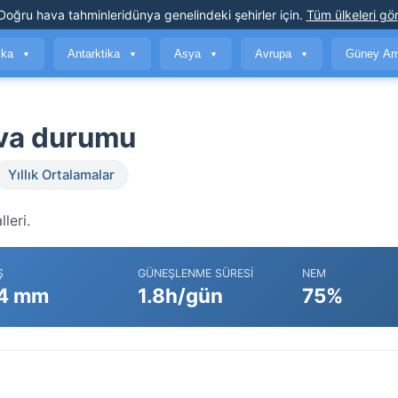
Doğru hava tahminleri
dünya genelindeki şehirler için
.
Tüm ülkeleri gör
ika
Antarktika
Asya
Avrupa
Güney Am
▼
▼
▼
▼
ava durumu
Yıllık Ortalamalar
leri.
Ş
GÜNEŞLENME SÜRESI
NEM
4 mm
1.8h/gün
75%