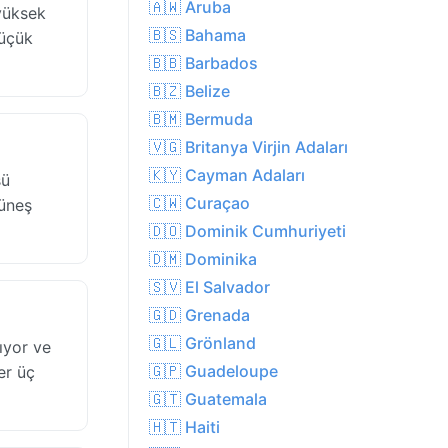
🇦🇼 Aruba
yüksek
🇧🇸 Bahama
küçük
🇧🇧 Barbados
🇧🇿 Belize
🇧🇲 Bermuda
🇻🇬 Britanya Virjin Adaları
🇰🇾 Cayman Adaları
sü
🇨🇼 Curaçao
güneş
🇩🇴 Dominik Cumhuriyeti
🇩🇲 Dominika
🇸🇻 El Salvador
🇬🇩 Grenada
🇬🇱 Grönland
ıyor ve
🇬🇵 Guadeloupe
er üç
🇬🇹 Guatemala
🇭🇹 Haiti