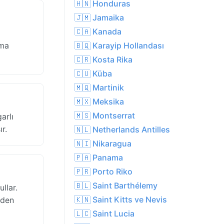
🇭🇳 Honduras
🇯🇲 Jamaika
🇨🇦 Kanada
ama
🇧🇶 Karayip Hollandası
🇨🇷 Kosta Rika
🇨🇺 Küba
🇲🇶 Martinik
🇲🇽 Meksika
🇲🇸 Montserrat
arlı
r.
🇳🇱 Netherlands Antilles
🇳🇮 Nikaragua
🇵🇦 Panama
🇵🇷 Porto Riko
🇧🇱 Saint Barthélemy
llar.
🇰🇳 Saint Kitts ve Nevis
rden
🇱🇨 Saint Lucia