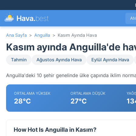
Hava.
best
Afr
Ana Sayfa
>
Anguilla
>
Kasım Ayında Hava
Kasım ayında Anguilla'de h
Tahmin
Ağustos Ayında Hava
Eylül Ayında Hava
Anguilla'deki 10 şehir genelinde ülke çapında iklim normal
ORTALAMA YÜKSEK
ORTALAMA DÜŞÜK
YAĞI
28°C
27°C
13
How Hot Is Anguilla in Kasım?