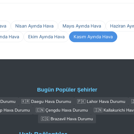
ava
Nisan Ayında Hava
Mayıs Ayında Hava
Haziran Ay
ında Hava
Ekim Ayında Hava
Kasım Ayında Hava
Bugün Popüler Şehirler
a Durumu
🇰🇷 Daegu Hava Durumu
🇵🇰 Lahor Hava Durumu

ep Hava Durumu
🇨🇳 Çengdu Hava Durumu
🇮🇳 Kallakurichi H
🇨🇬 Brazavil Hava Durumu