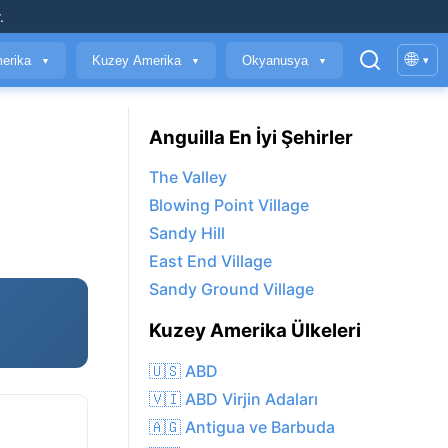
.
🌐
erika
Kuzey Amerika
Okyanusya
▾
▼
▼
▼
Anguilla En İyi Şehirler
The Valley
Blowing Point Village
Sandy Hill
East End Village
Sandy Ground Village
Kuzey Amerika Ülkeleri
🇺🇸 ABD
🇻🇮 ABD Virjin Adaları
🇦🇬 Antigua ve Barbuda