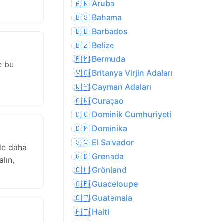
🇦🇼 Aruba
🇧🇸 Bahama
🇧🇧 Barbados
🇧🇿 Belize
🇧🇲 Bermuda
e bu
🇻🇬 Britanya Virjin Adaları
🇰🇾 Cayman Adaları
🇨🇼 Curaçao
🇩🇴 Dominik Cumhuriyeti
🇩🇲 Dominika
🇸🇻 El Salvador
nde daha
🇬🇩 Grenada
lın,
🇬🇱 Grönland
🇬🇵 Guadeloupe
🇬🇹 Guatemala
🇭🇹 Haiti