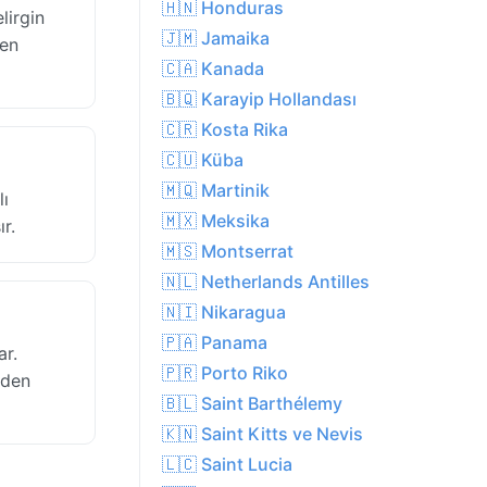
🇭🇳 Honduras
lirgin
🇯🇲 Jamaika
len
🇨🇦 Kanada
🇧🇶 Karayip Hollandası
🇨🇷 Kosta Rika
🇨🇺 Küba
🇲🇶 Martinik
lı
🇲🇽 Meksika
r.
🇲🇸 Montserrat
🇳🇱 Netherlands Antilles
🇳🇮 Nikaragua
🇵🇦 Panama
ar.
🇵🇷 Porto Riko
rden
🇧🇱 Saint Barthélemy
🇰🇳 Saint Kitts ve Nevis
🇱🇨 Saint Lucia