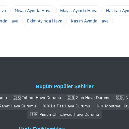
ava
Nisan Ayında Hava
Mayıs Ayında Hava
Haziran Ay
ında Hava
Ekim Ayında Hava
Kasım Ayında Hava
Bugün Popüler Şehirler
rumu
🇮🇷 Tahran Hava Durumu
🇨🇳 Zibo Hava Durumu
🇨🇳 
Rabat Hava Durumu
🇧🇴 La Paz Hava Durumu
🇨🇦 Montreal Ha
🇮🇳 Pimpri-Chinchwad Hava Durumu