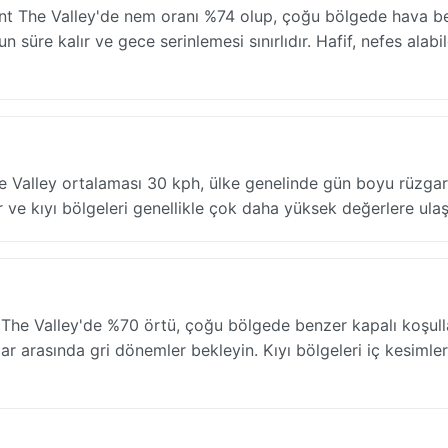
şkent The Valley'de nem oranı %74 olup, çoğu bölgede hava be
n süre kalır ve gece serinlemesi sınırlıdır. Hafif, nefes alabi
The Valley ortalaması 30 kph, ülke genelinde gün boyu rüzgar
r ve kıyı bölgeleri genellikle çok daha yüksek değerlere ulaşı
The Valley'de %70 örtü, çoğu bölgede benzer kapalı koşull
lar arasında gri dönemler bekleyin. Kıyı bölgeleri iç kesimle