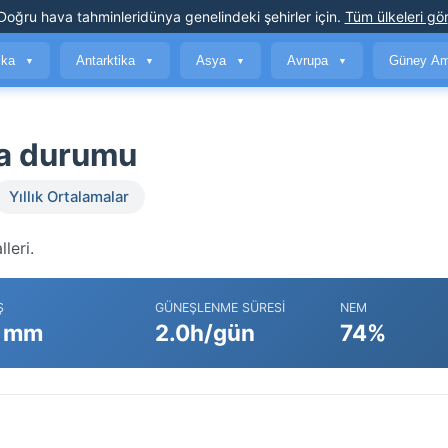
Doğru hava tahminleri
dünya genelindeki şehirler için
.
Tüm ülkeleri gör
ika
Antarktika
Asya
Avrupa
Güney Am
▼
▼
▼
▼
va durumu
Yıllık Ortalamalar
leri.
Ş
GÜNEŞLENME SÜRESI
NEM
 mm
2.0h/gün
74%