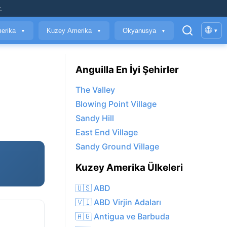
.
🌐
erika
Kuzey Amerika
Okyanusya
▾
▼
▼
▼
Anguilla En İyi Şehirler
The Valley
Blowing Point Village
Sandy Hill
East End Village
Sandy Ground Village
Kuzey Amerika Ülkeleri
🇺🇸 ABD
🇻🇮 ABD Virjin Adaları
🇦🇬 Antigua ve Barbuda