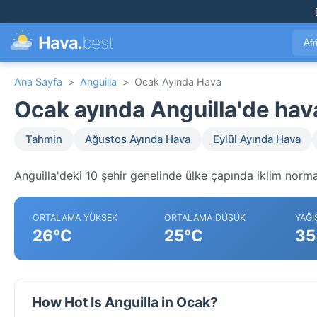
Hava.
best
Afr
Ana Sayfa
>
Anguilla
>
Ocak Ayında Hava
Ocak ayında Anguilla'de ha
Tahmin
Ağustos Ayında Hava
Eylül Ayında Hava
Anguilla'deki 10 şehir genelinde ülke çapında iklim normal
ORTALAMA YÜKSEK
ORTALAMA DÜŞÜK
YAĞI
26°C
25°C
35
How Hot Is Anguilla in Ocak?