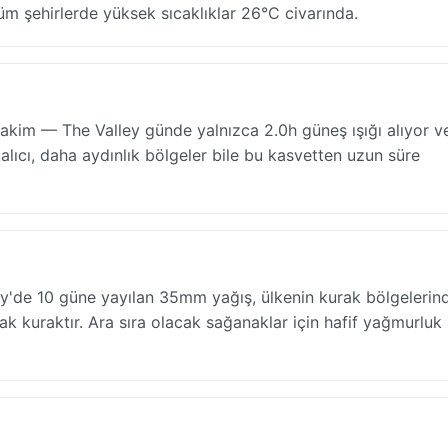
üm şehirlerde yüksek sıcaklıklar 26°C civarında.
hakim — The Valley günde yalnızca 2.0h güneş ışığı alıyor v
ıcı, daha aydınlık bölgeler bile bu kasvetten uzun süre
ley'de 10 güne yayılan 35mm yağış, ülkenin kurak bölgeleri
ak kuraktır. Ara sıra olacak sağanaklar için hafif yağmurluk a