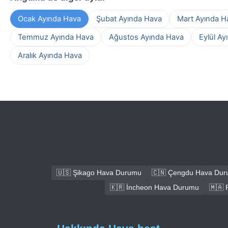
Ocak Ayında Hava
Şubat Ayında Hava
Mart Ayında H
Temmuz Ayında Hava
Ağustos Ayında Hava
Eylül Ay
Aralık Ayında Hava
🇺🇸 Şikago Hava Durumu
🇨🇳 Çengdu Hava Du
🇰🇷 İncheon Hava Durumu
🇲🇦 