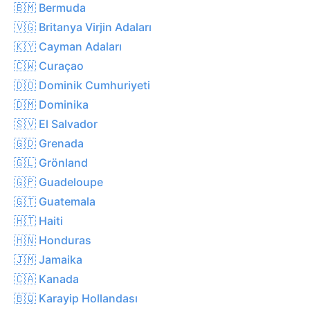
🇧🇲 Bermuda
🇻🇬 Britanya Virjin Adaları
🇰🇾 Cayman Adaları
🇨🇼 Curaçao
🇩🇴 Dominik Cumhuriyeti
🇩🇲 Dominika
🇸🇻 El Salvador
🇬🇩 Grenada
🇬🇱 Grönland
🇬🇵 Guadeloupe
🇬🇹 Guatemala
🇭🇹 Haiti
🇭🇳 Honduras
🇯🇲 Jamaika
🇨🇦 Kanada
🇧🇶 Karayip Hollandası