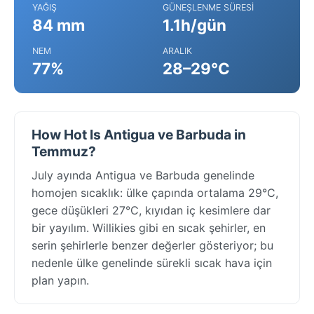
YAĞIŞ
GÜNEŞLENME SÜRESI
84 mm
1.1h/gün
NEM
ARALIK
77%
28–29°C
How Hot Is Antigua ve Barbuda in
Temmuz?
July ayında Antigua ve Barbuda genelinde
homojen sıcaklık: ülke çapında ortalama 29°C,
gece düşükleri 27°C, kıyıdan iç kesimlere dar
bir yayılım. Willikies gibi en sıcak şehirler, en
serin şehirlerle benzer değerler gösteriyor; bu
nedenle ülke genelinde sürekli sıcak hava için
plan yapın.