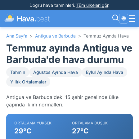
Doğru hava tahminleri
.
Tüm ülkeleri gör
.
☰
Hava.
best
🌐
Ana Sayfa
>
Antigua ve Barbuda
>
Temmuz Ayında Hava
Temmuz ayında Antigua ve
Barbuda'de hava durumu
Tahmin
Ağustos Ayında Hava
Eylül Ayında Hava
Yıllık Ortalamalar
Antigua ve Barbuda'deki 15 şehir genelinde ülke
çapında iklim normalleri.
ORTALAMA YÜKSEK
ORTALAMA DÜŞÜK
29°C
27°C