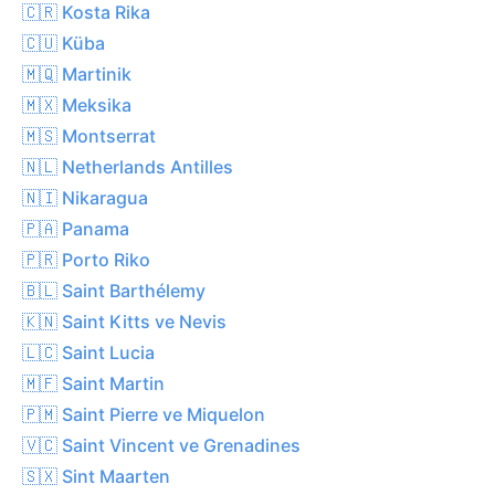
🇨🇷 Kosta Rika
🇨🇺 Küba
🇲🇶 Martinik
🇲🇽 Meksika
🇲🇸 Montserrat
🇳🇱 Netherlands Antilles
🇳🇮 Nikaragua
🇵🇦 Panama
🇵🇷 Porto Riko
🇧🇱 Saint Barthélemy
🇰🇳 Saint Kitts ve Nevis
🇱🇨 Saint Lucia
🇲🇫 Saint Martin
🇵🇲 Saint Pierre ve Miquelon
🇻🇨 Saint Vincent ve Grenadines
🇸🇽 Sint Maarten