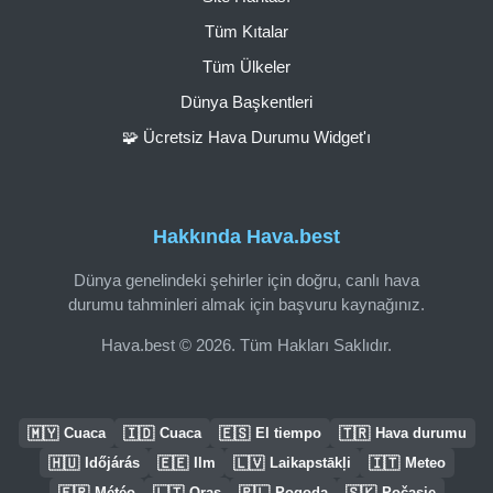
Tüm Kıtalar
Tüm Ülkeler
Dünya Başkentleri
🧩 Ücretsiz Hava Durumu Widget'ı
Hakkında Hava.best
Dünya genelindeki şehirler için doğru, canlı hava
durumu tahminleri almak için başvuru kaynağınız.
Hava.best © 2026. Tüm Hakları Saklıdır.
🇲🇾
🇮🇩
🇪🇸
🇹🇷
Cuaca
Cuaca
El tiempo
Hava durumu
🇭🇺
🇪🇪
🇱🇻
🇮🇹
Időjárás
Ilm
Laikapstākļi
Meteo
🇫🇷
🇱🇹
🇵🇱
🇸🇰
Météo
Oras
Pogoda
Počasie