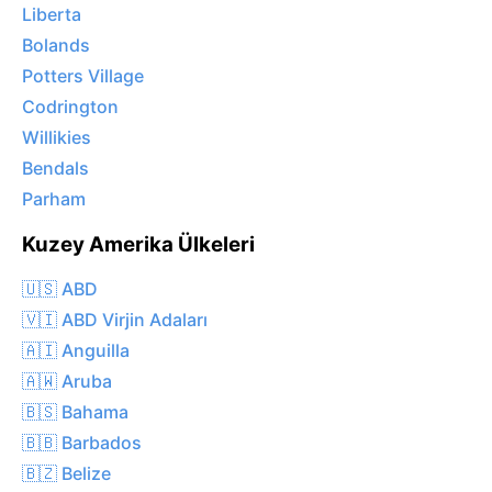
Liberta
Bolands
Potters Village
Codrington
Willikies
Bendals
Parham
Kuzey Amerika Ülkeleri
🇺🇸 ABD
🇻🇮 ABD Virjin Adaları
🇦🇮 Anguilla
🇦🇼 Aruba
🇧🇸 Bahama
🇧🇧 Barbados
🇧🇿 Belize