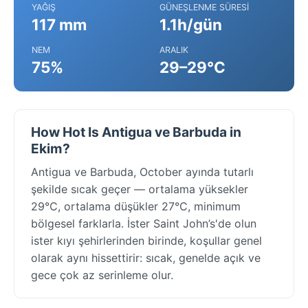
YAĞIŞ
GÜNEŞLENME SÜRESI
117 mm
1.1h/gün
NEM
ARALIK
75%
29–29°C
How Hot Is Antigua ve Barbuda in
Ekim?
Antigua ve Barbuda, October ayında tutarlı
şekilde sıcak geçer — ortalama yüksekler
29°C, ortalama düşükler 27°C, minimum
bölgesel farklarla. İster Saint John’s'de olun
ister kıyı şehirlerinden birinde, koşullar genel
olarak aynı hissettirir: sıcak, genelde açık ve
gece çok az serinleme olur.