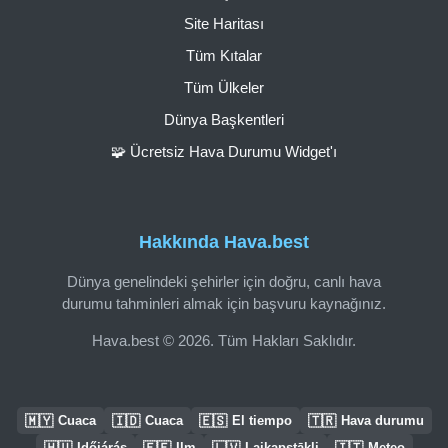
Site Haritası
Tüm Kıtalar
Tüm Ülkeler
Dünya Başkentleri
🧩 Ücretsiz Hava Durumu Widget'ı
Hakkında Hava.best
Dünya genelindeki şehirler için doğru, canlı hava
durumu tahminleri almak için başvuru kaynağınız.
Hava.best © 2026. Tüm Hakları Saklıdır.
🇲🇾
🇮🇩
🇪🇸
🇹🇷
Cuaca
Cuaca
El tiempo
Hava durumu
🇭🇺
🇪🇪
🇱🇻
🇮🇹
Időjárás
Ilm
Laikapstākļi
Meteo