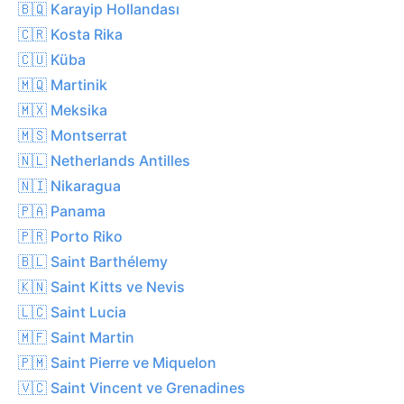
🇧🇶 Karayip Hollandası
🇨🇷 Kosta Rika
🇨🇺 Küba
🇲🇶 Martinik
🇲🇽 Meksika
🇲🇸 Montserrat
🇳🇱 Netherlands Antilles
🇳🇮 Nikaragua
🇵🇦 Panama
🇵🇷 Porto Riko
🇧🇱 Saint Barthélemy
🇰🇳 Saint Kitts ve Nevis
🇱🇨 Saint Lucia
🇲🇫 Saint Martin
🇵🇲 Saint Pierre ve Miquelon
🇻🇨 Saint Vincent ve Grenadines