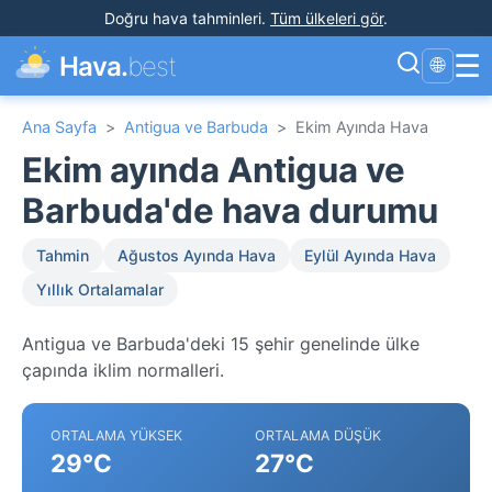
Doğru hava tahminleri
.
Tüm ülkeleri gör
.
☰
Hava.
best
🌐
Ana Sayfa
>
Antigua ve Barbuda
>
Ekim Ayında Hava
Ekim ayında Antigua ve
Barbuda'de hava durumu
Tahmin
Ağustos Ayında Hava
Eylül Ayında Hava
Yıllık Ortalamalar
Antigua ve Barbuda'deki 15 şehir genelinde ülke
çapında iklim normalleri.
ORTALAMA YÜKSEK
ORTALAMA DÜŞÜK
29°C
27°C