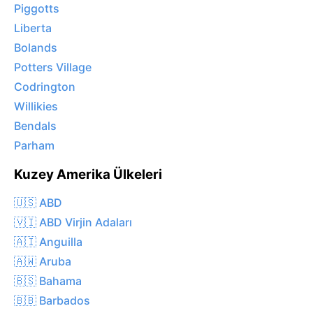
Piggotts
Liberta
Bolands
Potters Village
Codrington
Willikies
Bendals
Parham
Kuzey Amerika Ülkeleri
🇺🇸 ABD
🇻🇮 ABD Virjin Adaları
🇦🇮 Anguilla
🇦🇼 Aruba
🇧🇸 Bahama
🇧🇧 Barbados