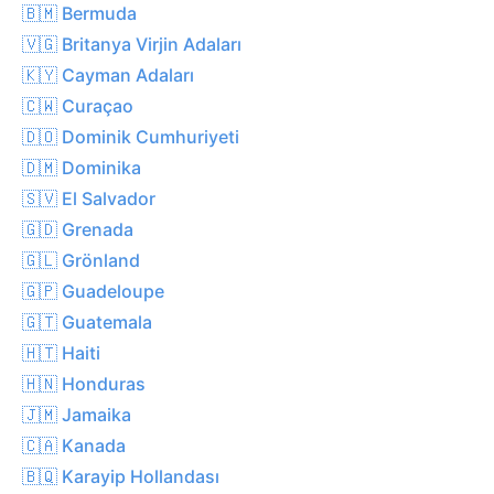
🇧🇲 Bermuda
🇻🇬 Britanya Virjin Adaları
🇰🇾 Cayman Adaları
🇨🇼 Curaçao
🇩🇴 Dominik Cumhuriyeti
🇩🇲 Dominika
🇸🇻 El Salvador
🇬🇩 Grenada
🇬🇱 Grönland
🇬🇵 Guadeloupe
🇬🇹 Guatemala
🇭🇹 Haiti
🇭🇳 Honduras
🇯🇲 Jamaika
🇨🇦 Kanada
🇧🇶 Karayip Hollandası