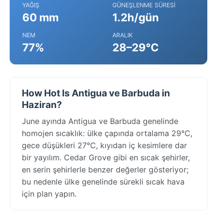
YAĞIŞ
GÜNEŞLENME SÜRESI
60 mm
1.2h/gün
NEM
ARALIK
77%
28–29°C
How Hot Is Antigua ve Barbuda in
Haziran?
June ayında Antigua ve Barbuda genelinde
homojen sıcaklık: ülke çapında ortalama 29°C,
gece düşükleri 27°C, kıyıdan iç kesimlere dar
bir yayılım. Cedar Grove gibi en sıcak şehirler,
en serin şehirlerle benzer değerler gösteriyor;
bu nedenle ülke genelinde sürekli sıcak hava
için plan yapın.