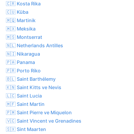
🇨🇷 Kosta Rika
🇨🇺 Küba
🇲🇶 Martinik
🇲🇽 Meksika
🇲🇸 Montserrat
🇳🇱 Netherlands Antilles
🇳🇮 Nikaragua
🇵🇦 Panama
🇵🇷 Porto Riko
🇧🇱 Saint Barthélemy
🇰🇳 Saint Kitts ve Nevis
🇱🇨 Saint Lucia
🇲🇫 Saint Martin
🇵🇲 Saint Pierre ve Miquelon
🇻🇨 Saint Vincent ve Grenadines
🇸🇽 Sint Maarten