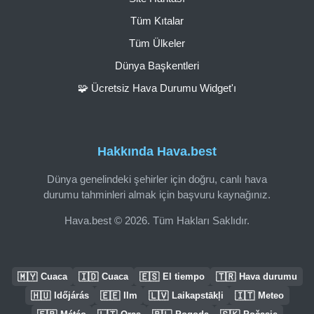
Tüm Kıtalar
Tüm Ülkeler
Dünya Başkentleri
🧩 Ücretsiz Hava Durumu Widget'ı
Hakkında Hava.best
Dünya genelindeki şehirler için doğru, canlı hava
durumu tahminleri almak için başvuru kaynağınız.
Hava.best © 2026. Tüm Hakları Saklıdır.
🇲🇾
🇮🇩
🇪🇸
🇹🇷
Cuaca
Cuaca
El tiempo
Hava durumu
🇭🇺
🇪🇪
🇱🇻
🇮🇹
Időjárás
Ilm
Laikapstākļi
Meteo