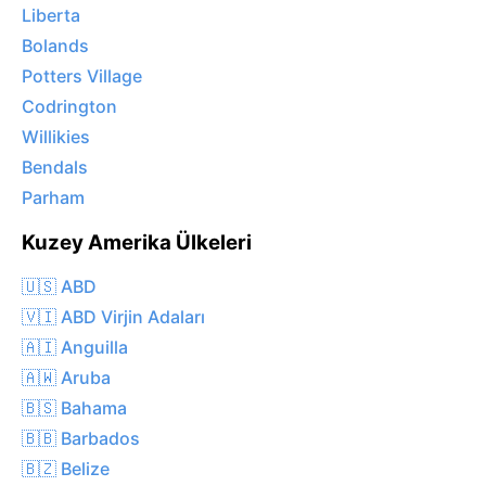
Liberta
Bolands
Potters Village
Codrington
Willikies
Bendals
Parham
Kuzey Amerika Ülkeleri
🇺🇸 ABD
🇻🇮 ABD Virjin Adaları
🇦🇮 Anguilla
🇦🇼 Aruba
🇧🇸 Bahama
🇧🇧 Barbados
🇧🇿 Belize