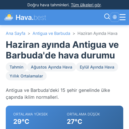
Doğru hava tahminleri
.
Tüm ülkeleri gör
.
☰
Hava.
best
🌐
Ana Sayfa
>
Antigua ve Barbuda
>
Haziran Ayında Hava
Haziran ayında Antigua ve
Barbuda'de hava durumu
Tahmin
Ağustos Ayında Hava
Eylül Ayında Hava
Yıllık Ortalamalar
Antigua ve Barbuda'deki 15 şehir genelinde ülke
çapında iklim normalleri.
ORTALAMA YÜKSEK
ORTALAMA DÜŞÜK
29°C
27°C