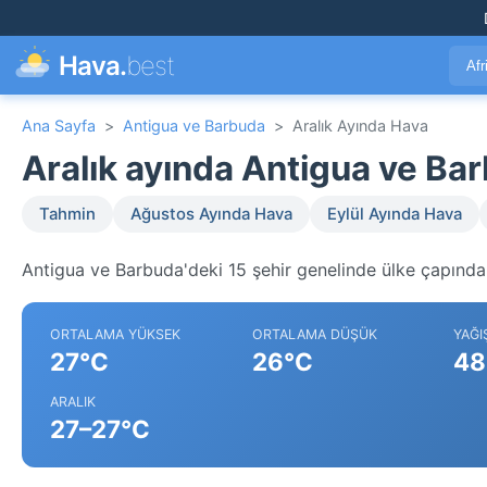
Hava.
best
Afr
Ana Sayfa
>
Antigua ve Barbuda
>
Aralık Ayında Hava
Aralık ayında Antigua ve B
Tahmin
Ağustos Ayında Hava
Eylül Ayında Hava
Antigua ve Barbuda'deki 15 şehir genelinde ülke çapında 
ORTALAMA YÜKSEK
ORTALAMA DÜŞÜK
YAĞI
27°C
26°C
48
ARALIK
27–27°C