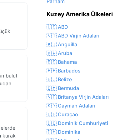
Parham
Kuzey Amerika Ülkeleri
🇺🇸 ABD
küçük
🇻🇮 ABD Virjin Adaları
🇦🇮 Anguilla
🇦🇼 Aruba
🇧🇸 Bahama
🇧🇧 Barbados
un bulut
🇧🇿 Belize
rudan
🇧🇲 Bermuda
🇻🇬 Britanya Virjin Adaları
🇰🇾 Cayman Adaları
🇨🇼 Curaçao
🇩🇴 Dominik Cumhuriyeti
gelerde
🇩🇲 Dominika
n kurak