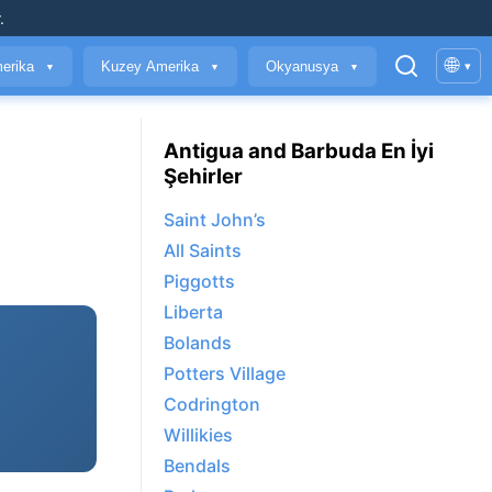
.
🌐
erika
Kuzey Amerika
Okyanusya
▾
▼
▼
▼
Antigua and Barbuda En İyi
Şehirler
Saint John’s
All Saints
Piggotts
Liberta
Bolands
Potters Village
Codrington
Willikies
Bendals