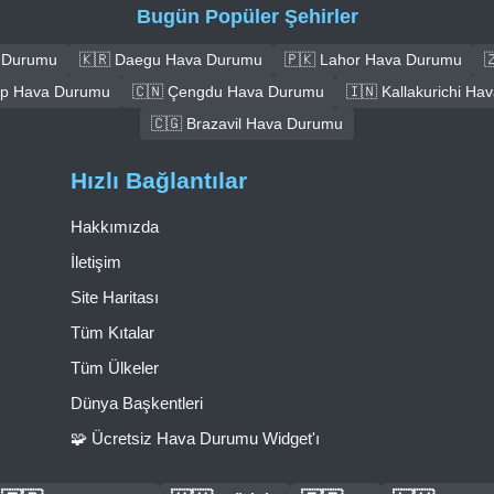
Bugün Popüler Şehirler
a Durumu
🇰🇷 Daegu Hava Durumu
🇵🇰 Lahor Hava Durumu

ep Hava Durumu
🇨🇳 Çengdu Hava Durumu
🇮🇳 Kallakurichi H
🇨🇬 Brazavil Hava Durumu
Hızlı Bağlantılar
Hakkımızda
İletişim
Site Haritası
Tüm Kıtalar
Tüm Ülkeler
Dünya Başkentleri
🧩 Ücretsiz Hava Durumu Widget'ı