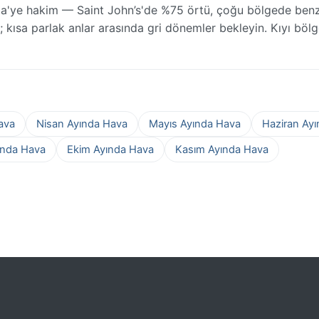
a'ye hakim — Saint John’s'de %75 örtü, çoğu bölgede ben
; kısa parlak anlar arasında gri dönemler bekleyin. Kıyı bölge
ava
Nisan Ayında Hava
Mayıs Ayında Hava
Haziran Ay
ında Hava
Ekim Ayında Hava
Kasım Ayında Hava