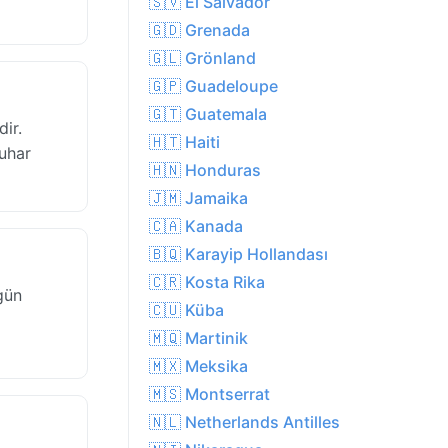
🇸🇻 El Salvador
🇬🇩 Grenada
🇬🇱 Grönland
🇬🇵 Guadeloupe
🇬🇹 Guatemala
ir.
🇭🇹 Haiti
uhar
🇭🇳 Honduras
🇯🇲 Jamaika
🇨🇦 Kanada
🇧🇶 Karayip Hollandası
🇨🇷 Kosta Rika
gün
🇨🇺 Küba
🇲🇶 Martinik
🇲🇽 Meksika
🇲🇸 Montserrat
🇳🇱 Netherlands Antilles