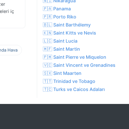
🇳🇮 Nikaragua
zer
🇵🇦 Panama
leri iç
🇵🇷 Porto Riko
🇧🇱 Saint Barthélemy
🇰🇳 Saint Kitts ve Nevis
🇱🇨 Saint Lucia
🇲🇫 Saint Martin
ında Hava
🇵🇲 Saint Pierre ve Miquelon
🇻🇨 Saint Vincent ve Grenadines
🇸🇽 Sint Maarten
🇹🇹 Trinidad ve Tobago
🇹🇨 Turks ve Caicos Adaları