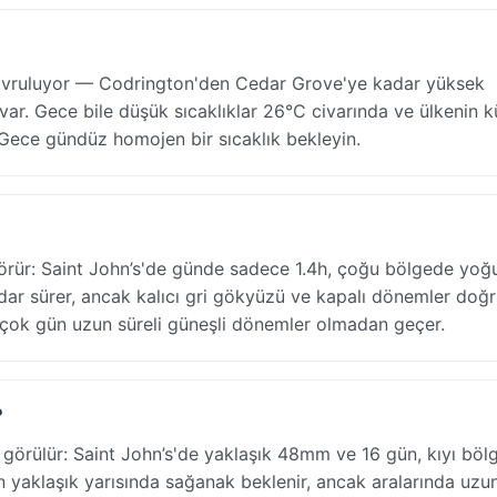
kavruluyor — Codrington'den Cedar Grove'ye kadar yüksek
 var. Gece bile düşük sıcaklıklar 26°C civarında ve ülkenin 
k. Gece gündüz homojen bir sıcaklık bekleyin.
örür: Saint John’s'de günde sadece 1.4h, çoğu bölgede yoğ
dar sürer, ancak kalıcı gri gökyüzü ve kapalı dönemler doğ
irçok gün uzun süreli güneşli dönemler olmadan geçer.
?
görülür: Saint John’s'de yaklaşık 48mm ve 16 gün, kıyı böl
in yaklaşık yarısında sağanak beklenir, ancak aralarında uzu