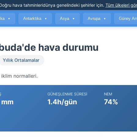
Doğru hava tahminleri
dünya genelindeki şehirler için
.
Tüm ülkeleri gör
ika
Antarktika
Asya
Avrupa
Güney Am
▼
▼
▼
▼
arbuda'de hava durumu
Yıllık Ortalamalar
iklim normalleri.
Ş
GÜNEŞLENME SÜRESI
NEM
 mm
1.4h/gün
74%