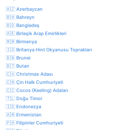
🇦🇿 Azerbaycan
🇧🇭 Bahreyn
🇧🇩 Bangladeş
🇦🇪 Birleşik Arap Emirlikleri
🇲🇲 Birmanya
🇮🇴 Britanya Hint Okyanusu Toprakları
🇧🇳 Brunei
🇧🇹 Butan
🇨🇽 Christmas Adası
🇨🇳 Çin Halk Cumhuriyeti
🇨🇨 Cocos (Keeling) Adaları
🇹🇱 Doğu Timor
🇮🇩 Endonezya
🇦🇲 Ermenistan
🇵🇭 Filipinler Cumhuriyeti