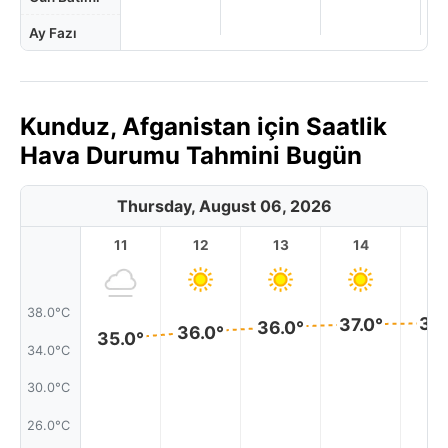
Ay Fazı
Kunduz, Afganistan için Saatlik
Hava Durumu Tahmini Bugün
Thursday, August 06, 2026
11
12
13
14
1
38.0°C
37.
37.0°
36.0°
36.0°
35.0°
34.0°C
30.0°C
26.0°C