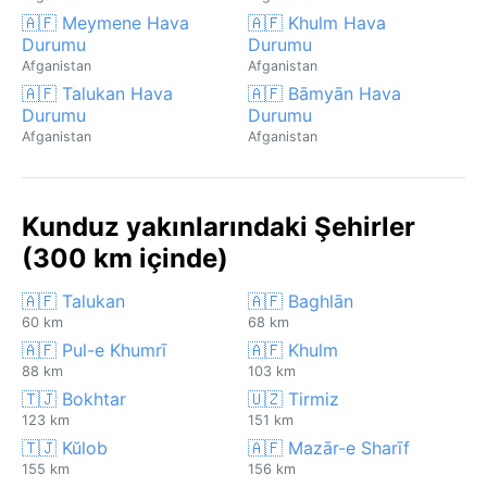
🇦🇫 Meymene Hava
🇦🇫 Khulm Hava
Durumu
Durumu
Afganistan
Afganistan
🇦🇫 Talukan Hava
🇦🇫 Bāmyān Hava
Durumu
Durumu
Afganistan
Afganistan
Kunduz yakınlarındaki Şehirler
(300 km içinde)
🇦🇫 Talukan
🇦🇫 Baghlān
60 km
68 km
🇦🇫 Pul-e Khumrī
🇦🇫 Khulm
88 km
103 km
🇹🇯 Bokhtar
🇺🇿 Tirmiz
123 km
151 km
🇹🇯 Kŭlob
🇦🇫 Mazār-e Sharīf
155 km
156 km