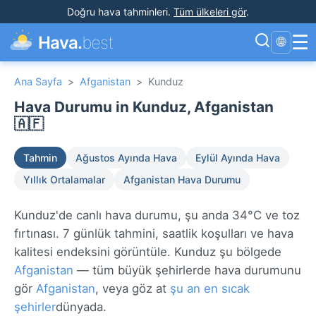
Doğru hava tahminleri
.
Tüm ülkeleri gör
.
☰
Hava.
best
🌐
Ana Sayfa
>
Afganistan
>
Kunduz
Hava Durumu in Kunduz, Afganistan
🇦🇫
Tahmin
Ağustos Ayında Hava
Eylül Ayında Hava
Yıllık Ortalamalar
Afganistan Hava Durumu
Kunduz'de canlı hava durumu, şu anda 34°C ve toz
fırtınası. 7 günlük tahmini, saatlik koşulları ve hava
kalitesi endeksini görüntüle. Kunduz şu bölgede
Afganistan
— tüm büyük şehirlerde hava durumunu
gör
Afganistan
, veya göz at
şu an en sıcak
şehirler
dünyada.