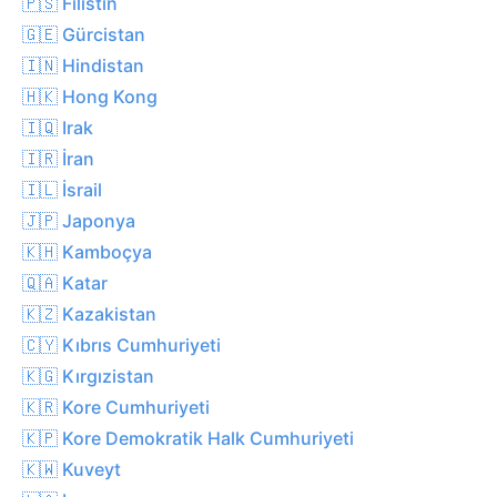
🇵🇸 Filistin
🇬🇪 Gürcistan
🇮🇳 Hindistan
🇭🇰 Hong Kong
🇮🇶 Irak
🇮🇷 İran
🇮🇱 İsrail
🇯🇵 Japonya
🇰🇭 Kamboçya
🇶🇦 Katar
🇰🇿 Kazakistan
🇨🇾 Kıbrıs Cumhuriyeti
🇰🇬 Kırgızistan
🇰🇷 Kore Cumhuriyeti
🇰🇵 Kore Demokratik Halk Cumhuriyeti
🇰🇼 Kuveyt