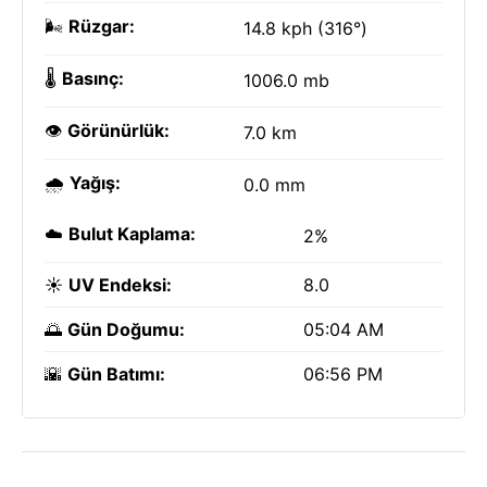
🌬️
Rüzgar:
14.8 kph (316°)
🌡️
Basınç:
1006.0 mb
👁️
Görünürlük:
7.0 km
🌧️
Yağış:
0.0 mm
☁️
Bulut Kaplama:
2%
☀️
UV Endeksi:
8.0
🌅
Gün Doğumu:
05:04 AM
🌇
Gün Batımı:
06:56 PM