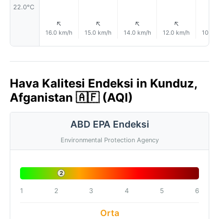
22.0°C
↑
↑
↑
↑
16.0 km/h
15.0 km/h
14.0 km/h
12.0 km/h
10.0 
Hava Kalitesi Endeksi in Kunduz,
Afganistan 🇦🇫 (AQI)
ABD EPA Endeksi
Environmental Protection Agency
2
1
2
3
4
5
6
Orta