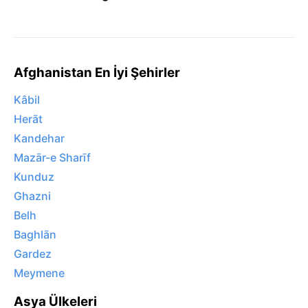
Afghanistan En İyi Şehirler
Kâbil
Herāt
Kandehar
Mazār-e Sharīf
Kunduz
Ghazni
Belh
Baghlān
Gardez
Meymene
Asya Ülkeleri