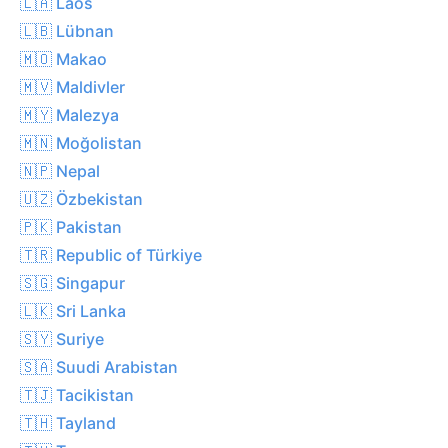
🇱🇦 Laos
🇱🇧 Lübnan
🇲🇴 Makao
🇲🇻 Maldivler
🇲🇾 Malezya
🇲🇳 Moğolistan
🇳🇵 Nepal
🇺🇿 Özbekistan
🇵🇰 Pakistan
🇹🇷 Republic of Türkiye
🇸🇬 Singapur
🇱🇰 Sri Lanka
🇸🇾 Suriye
🇸🇦 Suudi Arabistan
🇹🇯 Tacikistan
🇹🇭 Tayland