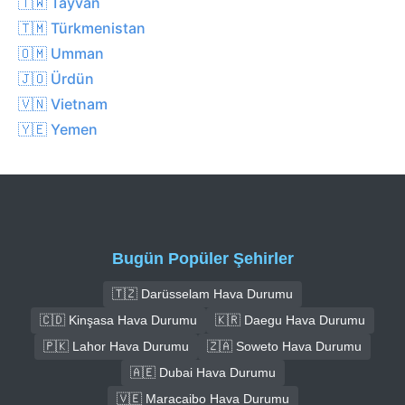
🇹🇼 Tayvan
🇹🇲 Türkmenistan
🇴🇲 Umman
🇯🇴 Ürdün
🇻🇳 Vietnam
🇾🇪 Yemen
Bugün Popüler Şehirler
🇹🇿 Darüsselam Hava Durumu
🇨🇩 Kinşasa Hava Durumu
🇰🇷 Daegu Hava Durumu
🇵🇰 Lahor Hava Durumu
🇿🇦 Soweto Hava Durumu
🇦🇪 Dubai Hava Durumu
🇻🇪 Maracaibo Hava Durumu