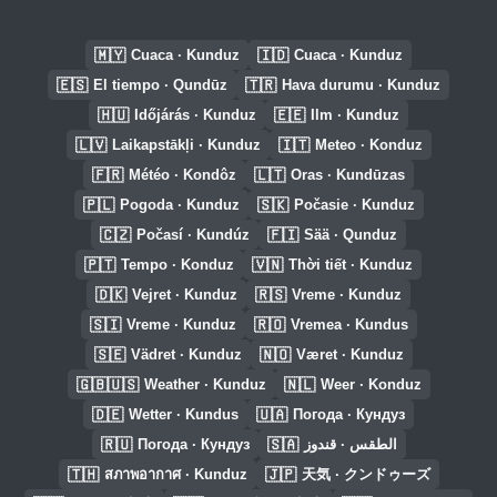
🇲🇾
🇮🇩
Cuaca · Kunduz
Cuaca · Kunduz
🇪🇸
🇹🇷
El tiempo · Qundūz
Hava durumu · Kunduz
🇭🇺
🇪🇪
Időjárás · Kunduz
Ilm · Kunduz
🇱🇻
🇮🇹
Laikapstākļi · Kunduz
Meteo · Konduz
🇫🇷
🇱🇹
Météo · Kondôz
Oras · Kundūzas
🇵🇱
🇸🇰
Pogoda · Kunduz
Počasie · Kunduz
🇨🇿
🇫🇮
Počasí · Kundúz
Sää · Qunduz
🇵🇹
🇻🇳
Tempo · Konduz
Thời tiết · Kunduz
🇩🇰
🇷🇸
Vejret · Kunduz
Vreme · Kunduz
🇸🇮
🇷🇴
Vreme · Kunduz
Vremea · Kundus
🇸🇪
🇳🇴
Vädret · Kunduz
Været · Kunduz
🇬🇧🇺🇸
🇳🇱
Weather · Kunduz
Weer · Konduz
🇩🇪
🇺🇦
Wetter · Kundus
Погода · Кундуз
🇷🇺
🇸🇦
Погода · Кундуз
الطقس · قندوز
🇹🇭
🇯🇵
สภาพอากาศ · Kunduz
天気 · クンドゥーズ