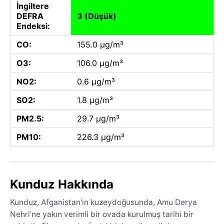
İngiltere
DEFRA
3 (Düşük)
Endeksi:
CO:
155.0 µg/m³
O3:
106.0 µg/m³
NO2:
0.6 µg/m³
SO2:
1.8 µg/m³
PM2.5:
29.7 µg/m³
PM10:
226.3 µg/m³
Kunduz Hakkında
Kunduz, Afganistan'ın kuzeydoğusunda, Amu Derya
Nehri'ne yakın verimli bir ovada kurulmuş tarihi bir