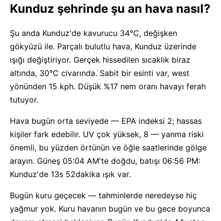
Kunduz şehrinde şu an hava nasıl?
Şu anda Kunduz'de kavurucu 34°C, değişken
gökyüzü ile. Parçalı bulutlu hava, Kunduz üzerinde
ışığı değiştiriyor. Gerçek hissedilen sıcaklık biraz
altında, 30°C civarında. Sabit bir esinti var, west
yönünden 15 kph. Düşük %17 nem oranı havayı ferah
tutuyor.
Hava bugün orta seviyede — EPA indeksi 2; hassas
kişiler fark edebilir. UV çok yüksek, 8 — yanma riski
önemli, bu yüzden örtünün ve öğle saatlerinde gölge
arayın. Güneş 05:04 AM'te doğdu, batışı 06:56 PM:
Kunduz'de 13s 52dakika ışık var.
Bugün kuru geçecek — tahminlerde neredeyse hiç
yağmur yok. Kuru havanın bugün ve bu gece boyunca