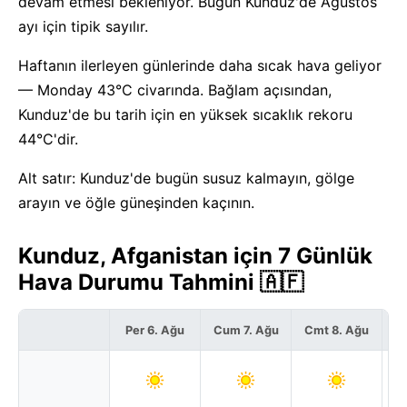
devam etmesi bekleniyor. Bugün Kunduz'de Ağustos
ayı için tipik sayılır.
Haftanın ilerleyen günlerinde daha sıcak hava geliyor
— Monday 43°C civarında. Bağlam açısından,
Kunduz'de bu tarih için en yüksek sıcaklık rekoru
44°C'dir.
Alt satır: Kunduz'de bugün susuz kalmayın, gölge
arayın ve öğle güneşinden kaçının.
Kunduz, Afganistan için 7 Günlük
Hava Durumu Tahmini 🇦🇫
Per 6. Ağu
Cum 7. Ağu
Cmt 8. Ağu
P