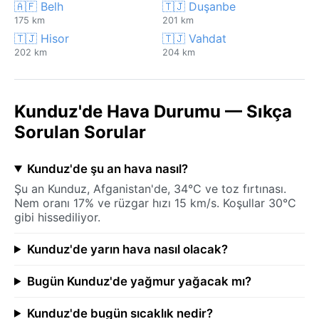
🇦🇫 Belh
🇹🇯 Duşanbe
175 km
201 km
🇹🇯 Hisor
🇹🇯 Vahdat
202 km
204 km
Kunduz'de Hava Durumu — Sıkça
Sorulan Sorular
Kunduz'de şu an hava nasıl?
Şu an Kunduz, Afganistan'de, 34°C ve toz fırtınası.
Nem oranı 17% ve rüzgar hızı 15 km/s. Koşullar 30°C
gibi hissediliyor.
Kunduz'de yarın hava nasıl olacak?
Bugün Kunduz'de yağmur yağacak mı?
Kunduz'de bugün sıcaklık nedir?