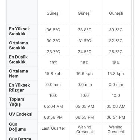
Güneşli
Güneşli
Güneşli
En Yüksek
36.8°C
38.8°C
39.5°C
Sıcaklık
30.2°C
31.6°C
32.5°C
Ortalama
Sıcaklık
23.7°C
24.5°C
25.5°C
En Düşük
Sıcaklık
19%
16%
15%
Ortalama
15.8 kph
16.6 kph
15.8 kph
Nem
0.0 mm
0.0 mm
0.0 mm
En Yüksek
Rüzgar
10.0
10.0
10.0
Toplam
Yağış
05:04 AM
05:05 AM
05:06 AM
UV Endeksi
06:56 PM
06:55 PM
06:54 PM
Gün
Waning
Waning
Last Quarter
Doğumu
Crescent
Crescent
Gün Batımı