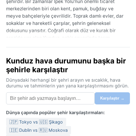
şehirdir. Bir zamanlar İpek Yolu'nun önemli ticaret
merkezlerinden biri olan kent, pamuk, buğday ve
meyve bahçeleriyle çevrilidir. Toprak damlı evler, dar
sokaklar ve hareketli çarşılar, şehrin geleneksel
dokusunu yansıtır. Coğrafi olarak düz ve kurak bir
arazide yer alan Kunduz, nehir sayesinde tarım
açısından zengindir. Ancak son yıllarda yaşanan
çatışmalar, şehrin siluetine hüzün katmış olsa da yerel
Kunduz hava durumunu başka bir
halkın misafirperverliği ve direnci hissedilir.
şehirle karşılaştır
Kunduz, Köppen iklim sınıflandırmasına göre BSk yani
soğuk yarı kurak iklim kuşağındadır. Yazlar sıcak ve
Dünyadaki herhangi bir şehri arayın ve sıcaklık, hava
kurak geçer; temmuz ayında sıcaklıklar 35°C'yi
durumu ve tahminlerin yan yana karşılaştırmasını görün.
bulabilir, nem ise oldukça düşüktür. Kışlar soğuk ve az
Karşılaştır →
yağışlıdır, ocak ayında sıcaklık sıfırın altına düşer, kar
yağışı nadirdir. Yıllık yağış miktarı 200-300 mm
Dünya çapında popüler şehir karşılaştırmaları:
arasında değişir, en fazla yağış ilkbaharda görülür.
Yaz seyahatlerinde hafif pamuklu kıyafetler, güneş
🇯🇵 Tokyo vs 🇺🇸 Şikago
gözlüğü ve şapka; kış içinse kalın bir mont, atkı ve
🇮🇪 Dublin vs 🇷🇺 Moskova
eldiven hazırlanmalıdır.