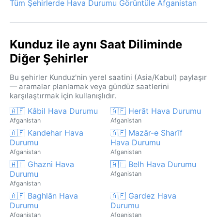
Tüm Şehirlerde Hava Durumu Görüntüle Afganistan
Kunduz ile aynı Saat Diliminde
Diğer Şehirler
Bu şehirler Kunduz'nin yerel saatini (Asia/Kabul) paylaşır
— aramalar planlamak veya gündüz saatlerini
karşılaştırmak için kullanışlıdır.
🇦🇫 Kâbil Hava Durumu
🇦🇫 Herāt Hava Durumu
Afganistan
Afganistan
🇦🇫 Kandehar Hava
🇦🇫 Mazār-e Sharīf
Durumu
Hava Durumu
Afganistan
Afganistan
🇦🇫 Ghazni Hava
🇦🇫 Belh Hava Durumu
Durumu
Afganistan
Afganistan
🇦🇫 Baghlān Hava
🇦🇫 Gardez Hava
Durumu
Durumu
Afganistan
Afganistan