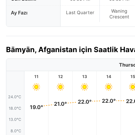
Waning
Ay Fazı
Last Quarter
Crescent
Bāmyān, Afganistan için Saatlik H
Thursd
11
12
13
14
1
24.0°C
22.0°
22.
22.0°
21.0°
19.0°
18.0°C
13.0°C
8.0°C