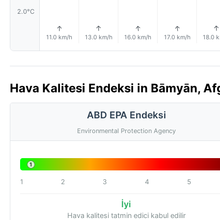
2.0°C
↑
↑
↑
↑
↑
11.0 km/h
13.0 km/h
16.0 km/h
17.0 km/h
18.0 
Hava Kalitesi Endeksi in Bāmyān, Af
ABD EPA Endeksi
Environmental Protection Agency
1
1
2
3
4
5
İyi
Hava kalitesi tatmin edici kabul edilir