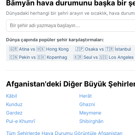
Bāmyān hava durumunu başka bir şehi
Dünyadaki herhangi bir şehri arayın ve sıcaklık, hava durum
Dünya çapında popüler şehir karşılaştırmaları:
🇬🇷 Atina vs 🇭🇰 Hong Kong
🇯🇵 Osaka vs 🇹🇷 İstanbul
🇨🇳 Pekin vs 🇩🇰 Kopenhag
🇰🇷 Seul vs 🇺🇸 Los Angeles
Afganistan'deki Diğer Büyük Şehirl
Kâbil
Herāt
Kunduz
Ghazni
Gardez
Meymene
Pul-e Khumrī
Shibirghān
Tüm Şehirlerde Hava Durumu Görüntüle Afganistan