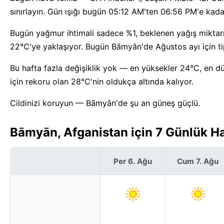
sınırlayın. Gün ışığı bugün 05:12 AM'ten 06:56 PM'e kad
Bugün yağmur ihtimali sadece %1, beklenen yağış miktarı 
22°C'ye yaklaşıyor. Bugün Bāmyān'de Ağustos ayı için tipi
Bu hafta fazla değişiklik yok — en yüksekler 24°C, en d
için rekoru olan 28°C'nin oldukça altında kalıyor.
Cildinizi koruyun — Bāmyān'de şu an güneş güçlü.
Bāmyān, Afganistan için 7 Günlük H
Per 6. Ağu
Cum 7. Ağu