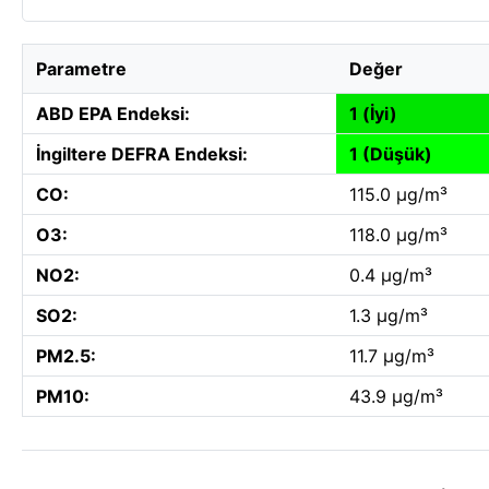
Parametre
Değer
ABD EPA Endeksi:
1 (İyi)
İngiltere DEFRA Endeksi:
1 (Düşük)
CO:
115.0 µg/m³
O3:
118.0 µg/m³
NO2:
0.4 µg/m³
SO2:
1.3 µg/m³
PM2.5:
11.7 µg/m³
PM10:
43.9 µg/m³