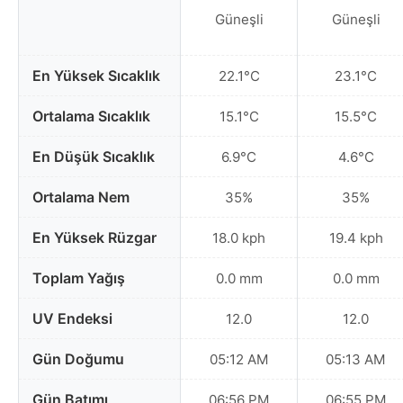
Güneşli
Güneşli
En Yüksek Sıcaklık
22.1°C
23.1°C
Ortalama Sıcaklık
15.1°C
15.5°C
En Düşük Sıcaklık
6.9°C
4.6°C
Ortalama Nem
35%
35%
En Yüksek Rüzgar
18.0 kph
19.4 kph
Toplam Yağış
0.0 mm
0.0 mm
UV Endeksi
12.0
12.0
Gün Doğumu
05:12 AM
05:13 AM
Gün Batımı
06:56 PM
06:55 PM