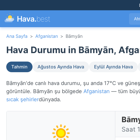
Hava.
best
Afr
Ana Sayfa
>
Afganistan
>
Bāmyān
Hava Durumu in Bāmyān, Afgan
Tahmin
Ağustos Ayında Hava
Eylül Ayında Hava
Bāmyān'de canlı hava durumu, şu anda 17°C ve güneşli. 
görüntüle. Bāmyān şu bölgede
Afganistan
— tüm büyü
sıcak şehirler
dünyada.
Bāmy
Saat 