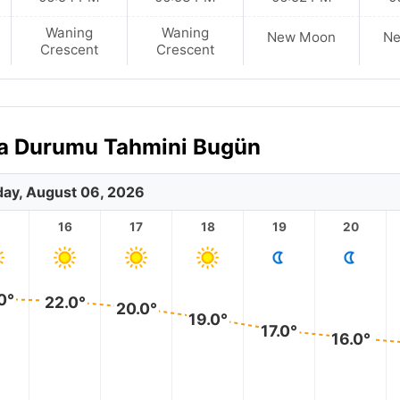
Waning
Waning
New Moon
N
Crescent
Crescent
ava Durumu Tahmini Bugün
ay, August 06, 2026
5
16
17
18
19
20
0°
22.0°
20.0°
19.0°
17.0°
16.0°