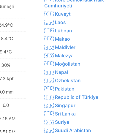
Cumhuriyeti
Güneşli
Güneşli
🇰🇼 Kuveyt
🇱🇦 Laos
24.9°C
24.9°C
🇱🇧 Lübnan
18.4°C
18.3°C
🇲🇴 Makao
🇲🇻 Maldivler
9.4°C
9.6°C
🇲🇾 Malezya
🇲🇳 Moğolistan
30%
27%
🇳🇵 Nepal
7.3 kph
21.6 kph
🇺🇿 Özbekistan
🇵🇰 Pakistan
0.0 mm
0.0 mm
🇹🇷 Republic of Türkiye
6.0
6.0
🇸🇬 Singapur
🇱🇰 Sri Lanka
5:16 AM
05:16 AM
🇸🇾 Suriye
🇸🇦 Suudi Arabistan
6:51 PM
06:50 PM