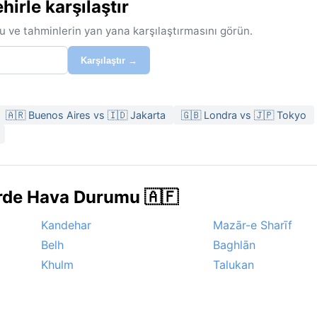
rle karşılaştır
u ve tahminlerin yan yana karşılaştırmasını görün.
Karşılaştır →
🇦🇷 Buenos Aires vs 🇮🇩 Jakarta
🇬🇧 Londra vs 🇯🇵 Tokyo
erde Hava Durumu 🇦🇫
Kandehar
Mazār-e Sharīf
Belh
Baghlān
Khulm
Talukan