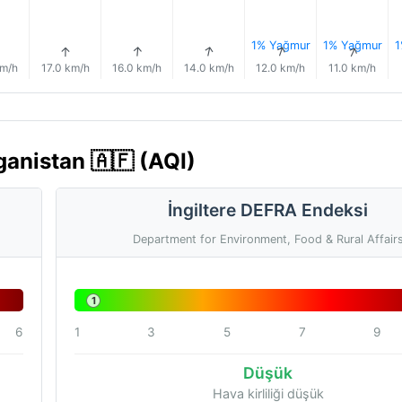
1% Yağmur
1% Yağmur
1
↑
↑
↑
↑
↑
km/h
17.0 km/h
16.0 km/h
14.0 km/h
12.0 km/h
11.0 km/h
ganistan 🇦🇫 (AQI)
İngiltere DEFRA Endeksi
Department for Environment, Food & Rural Affair
1
6
1
3
5
7
9
Düşük
Hava kirliliği düşük