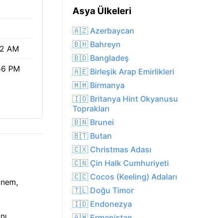
Asya Ülkeleri
🇦🇿 Azerbaycan
🇧🇭 Bahreyn
12 AM
🇧🇩 Bangladeş
56 PM
🇦🇪 Birleşik Arap Emirlikleri
🇲🇲 Birmanya
🇮🇴 Britanya Hint Okyanusu
Toprakları
🇧🇳 Brunei
🇧🇹 Butan
🇨🇽 Christmas Adası
🇨🇳 Çin Halk Cumhuriyeti
🇨🇨 Cocos (Keeling) Adaları
e nem,
🇹🇱 Doğu Timor
🇮🇩 Endonezya
nı
🇦🇲 Ermenistan