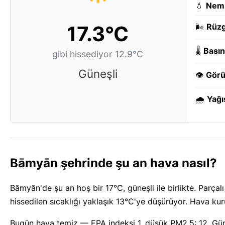
💧
Nem
17.3°C
🌬️
Rüzg
🌡️
Basın
gibi hissediyor 12.9°C
Güneşli
👁️
Görü
🌧️
Yağı
Bāmyān şehrinde şu an hava nasıl?
Bāmyān'de şu an hoş bir 17°C, güneşli ile birlikte. Parçal
hissedilen sıcaklığı yaklaşık 13°C'ye düşürüyor. Hava ku
Bugün hava temiz — EPA indeksi 1, düşük PM2.5: 12. Gün