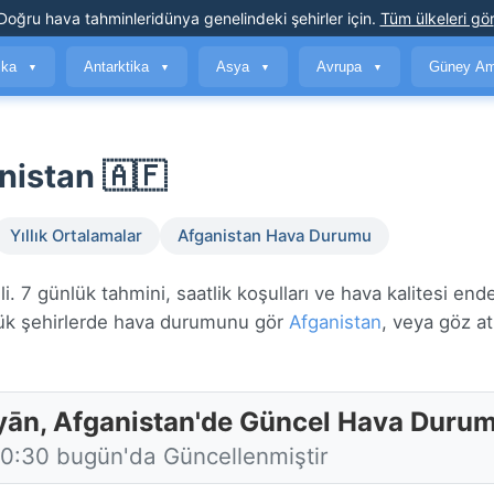
Doğru hava tahminleri
dünya genelindeki şehirler için
.
Tüm ülkeleri gör
ika
Antarktika
Asya
Avrupa
Güney Am
▼
▼
▼
▼
istan 🇦🇫
Yıllık Ortalamalar
Afganistan Hava Durumu
7 günlük tahmini, saatlik koşulları ve hava kalitesi ende
k şehirlerde hava durumunu gör
Afganistan
, veya göz a
ān, Afganistan'de Güncel Hava Duru
10:30 bugün'da Güncellenmiştir