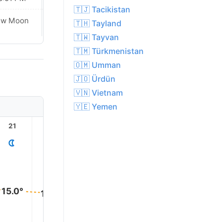
🇹🇯 Tacikistan
ew Moon
New Moon
🇹🇭 Tayland
🇹🇼 Tayvan
🇹🇲 Türkmenistan
🇴🇲 Umman
🇯🇴 Ürdün
🇻🇳 Vietnam
🇾🇪 Yemen
21
22
23
1
2
15.0°
14.0°
13.0°
12.0°
11.0°
8.0°