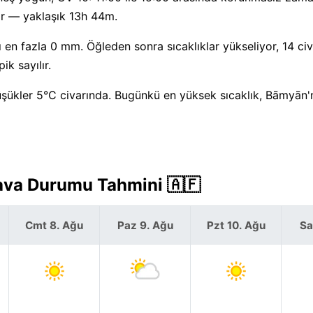
ar — yaklaşık 13h 44m.
en fazla 0 mm. Öğleden sonra sıcaklıklar yükseliyor, 14 ci
k sayılır.
üşükler 5°C civarında. Bugünkü en yüksek sıcaklık, Bāmyān'n
ava Durumu Tahmini 🇦🇫
Cmt 8. Ağu
Paz 9. Ağu
Pzt 10. Ağu
Sa