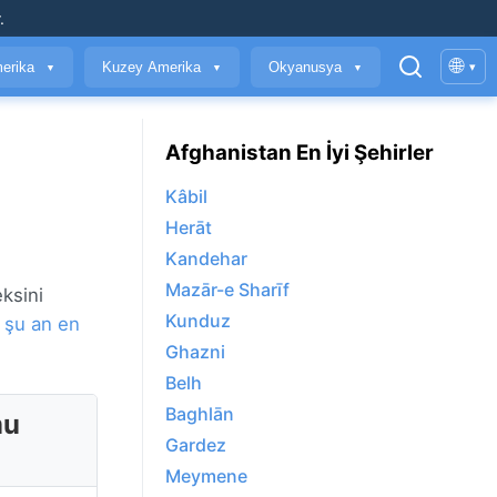
.
🌐
erika
Kuzey Amerika
Okyanusya
▾
▼
▼
▼
Afghanistan En İyi Şehirler
Kâbil
Herāt
Kandehar
Mazār-e Sharīf
ksini
Kunduz
t
şu an en
Ghazni
Belh
Baghlān
mu
Gardez
Meymene