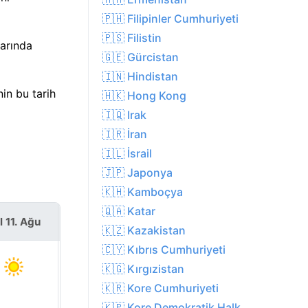
🇵🇭 Filipinler Cumhuriyeti
🇵🇸 Filistin
varında
🇬🇪 Gürcistan
🇮🇳 Hindistan
in bu tarih
🇭🇰 Hong Kong
🇮🇶 Irak
🇮🇷 İran
🇮🇱 İsrail
🇯🇵 Japonya
🇰🇭 Kamboçya
🇶🇦 Katar
l 11. Ağu
Çar 12. Ağu
🇰🇿 Kazakistan
🇨🇾 Kıbrıs Cumhuriyeti
🇰🇬 Kırgızistan
🇰🇷 Kore Cumhuriyeti
🇰🇵 Kore Demokratik Halk