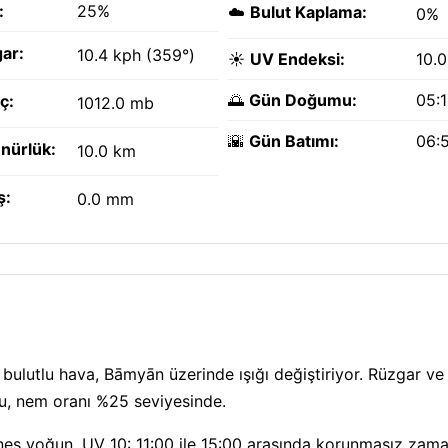
:
25%
☁️
Bulut Kaplama:
0%
ar:
10.4 kph (359°)
☀️
UV Endeksi:
10.0
🌅
Gün Doğumu:
05:
ç:
1012.0 mb
🌇
Gün Batımı:
06:
nürlük:
10.0 km
ş:
0.0 mm
ı bulutlu hava, Bāmyān üzerinde ışığı değiştiriyor. Rüzgar v
ru, nem oranı %25 seviyesinde.
eş yoğun, UV 10: 11:00 ile 15:00 arasında korunmasız zama