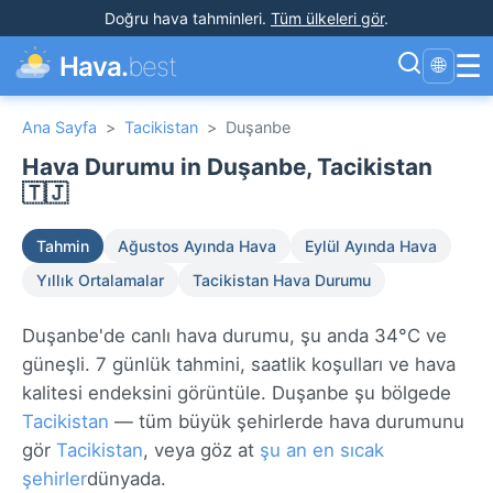
Doğru hava tahminleri
.
Tüm ülkeleri gör
.
☰
Hava.
best
🌐
Ana Sayfa
>
Tacikistan
>
Duşanbe
Hava Durumu in Duşanbe, Tacikistan
🇹🇯
Tahmin
Ağustos Ayında Hava
Eylül Ayında Hava
Yıllık Ortalamalar
Tacikistan Hava Durumu
Duşanbe'de canlı hava durumu, şu anda 34°C ve
güneşli. 7 günlük tahmini, saatlik koşulları ve hava
kalitesi endeksini görüntüle. Duşanbe şu bölgede
Tacikistan
— tüm büyük şehirlerde hava durumunu
gör
Tacikistan
, veya göz at
şu an en sıcak
şehirler
dünyada.