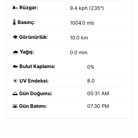
🌬️
Rüzgar:
9.4 kph (235°)
🌡️
Basınç:
1004.0 mb
👁️
Görünürlük:
10.0 km
🌧️
Yağış:
0.0 mm
☁️
Bulut Kaplama:
0%
☀️
UV Endeksi:
8.0
🌅
Gün Doğumu:
05:31 AM
🌇
Gün Batımı:
07:30 PM