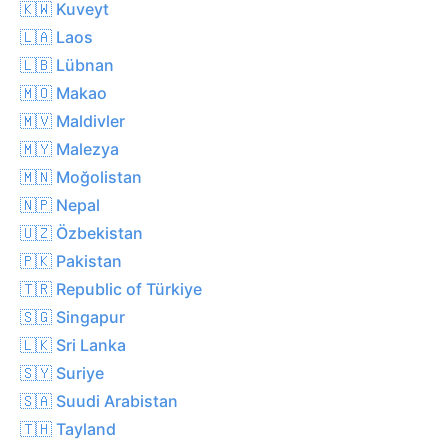
🇰🇼 Kuveyt
🇱🇦 Laos
🇱🇧 Lübnan
🇲🇴 Makao
🇲🇻 Maldivler
🇲🇾 Malezya
🇲🇳 Moğolistan
🇳🇵 Nepal
🇺🇿 Özbekistan
🇵🇰 Pakistan
🇹🇷 Republic of Türkiye
🇸🇬 Singapur
🇱🇰 Sri Lanka
🇸🇾 Suriye
🇸🇦 Suudi Arabistan
🇹🇭 Tayland