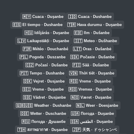
🇲🇾
🇮🇩
Cuaca · Duşanbe
Cuaca · Dushanbe
🇪🇸
🇹🇷
El tiempo · Dushanbe
Hava durumu · Duşanbe
🇭🇺
🇪🇪
Időjárás · Duşanbe
Ilm · Dušanbe
🇱🇻
🇮🇹
Laikapstākļi · Duşanbe
Meteo · Dušhanbe
🇫🇷
🇱🇹
Météo · Douchanbé
Oras · Dušanbė
🇵🇱
🇸🇰
Pogoda · Duszanbe
Počasie · Dušanbe
🇨🇿
🇫🇮
Počasí · Dušanbe
Sää · Dušanbe
🇵🇹
🇻🇳
Tempo · Dushanbe
Thời tiết · Duşanbe
🇩🇰
🇷🇸
Vejret · Dusjanbe
Vreme · Duşanbe
🇸🇮
🇷🇴
Vreme · Duşanbe
Vremea · Duşanbe
🇸🇪
🇳🇴
Vädret · Dusjanbe
Været · Duşanbe
🇬🇧🇺🇸
🇳🇱
Weather · Dushanbe
Weer · Doesjanbe
🇩🇪
🇺🇦
Wetter · Duschanbe
Погода · Duşanbe
🇷🇺
🇸🇦
Погода · Душанбе
الطقس · Duşanbe
🇹🇭
🇯🇵
สภาพอากาศ · Duşanbe
天気 · ドゥシャンベ