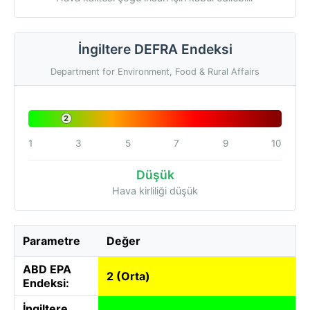
İngiltere DEFRA Endeksi
Department for Environment, Food & Rural Affairs
2
1
3
5
7
9
10
Düşük
Hava kirliliği düşük
Parametre
Değer
ABD EPA
2 (Orta)
Endeksi:
İngiltere