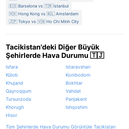
azdır. Yazın aşırı sıcak, kışın ise yoğun kar ve sis
🇪🇸 Barselona vs 🇹🇷 İstanbul
görülebilir. Belirgin bir muson veya sirocco etkisi
🇭🇰 Hong Kong vs 🇳🇱 Amsterdam
yoktur; ancak kurak mevsimde toz fırtınaları nadiren
🇯🇵 Tokyo vs 🇻🇳 Ho Chi Minh City
yaşanabilir. Kış aylarında şehirdeki dağ manzarasını
saran sis ve beyaz örtü, ayrı bir güzellik katar.
Tacikistan'deki Diğer Büyük
Şehirlerde Hava Durumu 🇹🇯
Isfara
Istaravshan
Kŭlob
Konibodom
Khujand
Bokhtar
Qayroqqum
Vahdat
Tursunzoda
Panjakent
Khorugh
Ishqoshim
Hisor
Tüm Şehirlerde Hava Durumu Görüntüle Tacikistan