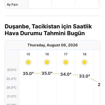
Ay Fazı
Duşanbe, Tacikistan için Saatlik
Hava Durumu Tahmini Bugün
Thursday, August 06, 2026
15
16
17
18
1
37.0°C
35.0°
35.0°
34.0°
33.0°
32.0°C
28.
26.0°C
21.0°C