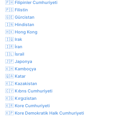
🇵🇭 Filipinler Cumhuriyeti
🇵🇸 Filistin
🇬🇪 Gürcistan
🇮🇳 Hindistan
🇭🇰 Hong Kong
🇮🇶 Irak
🇮🇷 İran
🇮🇱 İsrail
🇯🇵 Japonya
🇰🇭 Kamboçya
🇶🇦 Katar
🇰🇿 Kazakistan
🇨🇾 Kıbrıs Cumhuriyeti
🇰🇬 Kırgızistan
🇰🇷 Kore Cumhuriyeti
🇰🇵 Kore Demokratik Halk Cumhuriyeti