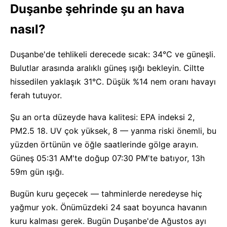
Duşanbe şehrinde şu an hava
nasıl?
Duşanbe'de tehlikeli derecede sıcak: 34°C ve güneşli.
Bulutlar arasında aralıklı güneş ışığı bekleyin. Ciltte
hissedilen yaklaşık 31°C. Düşük %14 nem oranı havayı
ferah tutuyor.
Şu an orta düzeyde hava kalitesi: EPA indeksi 2,
PM2.5 18. UV çok yüksek, 8 — yanma riski önemli, bu
yüzden örtünün ve öğle saatlerinde gölge arayın.
Güneş 05:31 AM'te doğup 07:30 PM'te batıyor, 13h
59m gün ışığı.
Bugün kuru geçecek — tahminlerde neredeyse hiç
yağmur yok. Önümüzdeki 24 saat boyunca havanın
kuru kalması gerek. Bugün Duşanbe'de Ağustos ayı