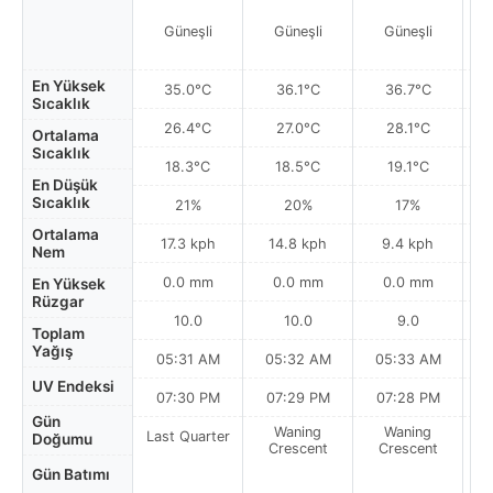
Güneşli
Güneşli
Güneşli
En Yüksek
35.0°C
36.1°C
36.7°C
Sıcaklık
26.4°C
27.0°C
28.1°C
Ortalama
Sıcaklık
18.3°C
18.5°C
19.1°C
En Düşük
Sıcaklık
21%
20%
17%
Ortalama
17.3 kph
14.8 kph
9.4 kph
Nem
0.0 mm
0.0 mm
0.0 mm
En Yüksek
Rüzgar
10.0
10.0
9.0
Toplam
Yağış
05:31 AM
05:32 AM
05:33 AM
0
UV Endeksi
07:30 PM
07:29 PM
07:28 PM
Gün
Waning
Waning
Last Quarter
Doğumu
Crescent
Crescent
Gün Batımı