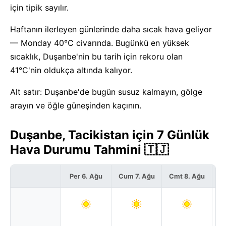
için tipik sayılır.
Haftanın ilerleyen günlerinde daha sıcak hava geliyor
— Monday 40°C civarında. Bugünkü en yüksek
sıcaklık, Duşanbe'nin bu tarih için rekoru olan
41°C'nin oldukça altında kalıyor.
Alt satır: Duşanbe'de bugün susuz kalmayın, gölge
arayın ve öğle güneşinden kaçının.
Duşanbe, Tacikistan için 7 Günlük
Hava Durumu Tahmini 🇹🇯
Per 6. Ağu
Cum 7. Ağu
Cmt 8. Ağu
P