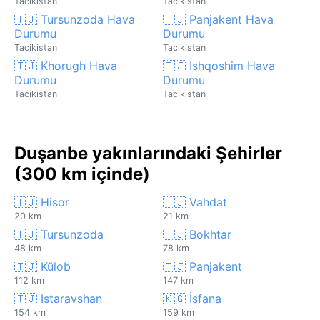
Tacikistan
Tacikistan
🇹🇯 Tursunzoda Hava
🇹🇯 Panjakent Hava
Durumu
Durumu
Tacikistan
Tacikistan
🇹🇯 Khorugh Hava
🇹🇯 Ishqoshim Hava
Durumu
Durumu
Tacikistan
Tacikistan
Duşanbe yakınlarındaki Şehirler
(300 km içinde)
🇹🇯 Hisor
🇹🇯 Vahdat
20 km
21 km
🇹🇯 Tursunzoda
🇹🇯 Bokhtar
48 km
78 km
🇹🇯 Kŭlob
🇹🇯 Panjakent
112 km
147 km
🇹🇯 Istaravshan
🇰🇬 İsfana
154 km
159 km