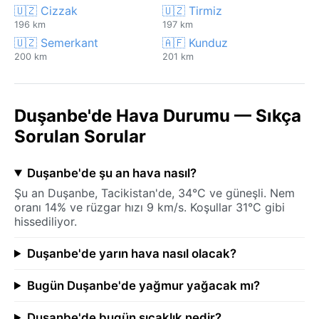
🇺🇿 Cizzak
🇺🇿 Tirmiz
196 km
197 km
🇺🇿 Semerkant
🇦🇫 Kunduz
200 km
201 km
Duşanbe'de Hava Durumu — Sıkça
Sorulan Sorular
Duşanbe'de şu an hava nasıl?
Şu an Duşanbe, Tacikistan'de, 34°C ve güneşli. Nem
oranı 14% ve rüzgar hızı 9 km/s. Koşullar 31°C gibi
hissediliyor.
Duşanbe'de yarın hava nasıl olacak?
Bugün Duşanbe'de yağmur yağacak mı?
Duşanbe'de bugün sıcaklık nedir?