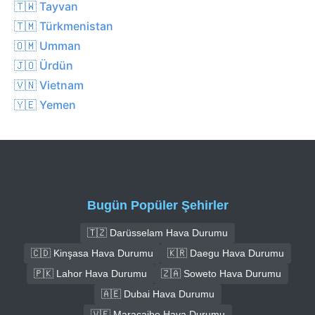
🇹🇼 Tayvan
🇹🇲 Türkmenistan
🇴🇲 Umman
🇯🇴 Ürdün
🇻🇳 Vietnam
🇾🇪 Yemen
Bugün Popüler Şehirler
🇹🇿 Darüsselam Hava Durumu
🇨🇩 Kinşasa Hava Durumu
🇰🇷 Daegu Hava Durumu
🇵🇰 Lahor Hava Durumu
🇿🇦 Soweto Hava Durumu
🇦🇪 Dubai Hava Durumu
🇻🇪 Maracaibo Hava Durumu