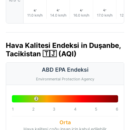
16.0°C
↑
↑
↑
↑
11.0 km/h
14.0 km/h
16.0 km/h
17.0 km/h
12.0 
Hava Kalitesi Endeksi in Duşanbe,
Tacikistan 🇹🇯 (AQI)
ABD EPA Endeksi
Environmental Protection Agency
2
1
2
3
4
5
6
Orta
Hava kalitesi çoğu insan için kabul edilebilir