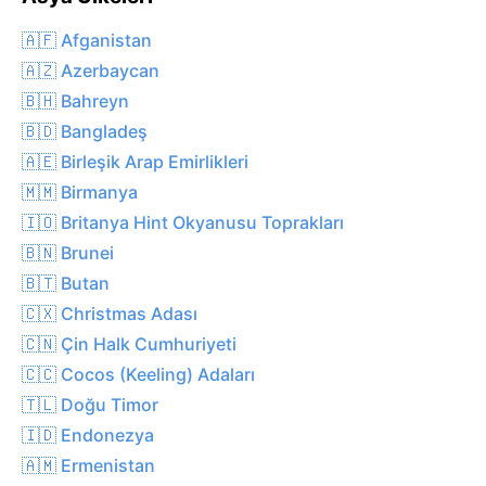
🇦🇫 Afganistan
🇦🇿 Azerbaycan
🇧🇭 Bahreyn
🇧🇩 Bangladeş
🇦🇪 Birleşik Arap Emirlikleri
🇲🇲 Birmanya
🇮🇴 Britanya Hint Okyanusu Toprakları
🇧🇳 Brunei
🇧🇹 Butan
🇨🇽 Christmas Adası
🇨🇳 Çin Halk Cumhuriyeti
🇨🇨 Cocos (Keeling) Adaları
🇹🇱 Doğu Timor
🇮🇩 Endonezya
🇦🇲 Ermenistan