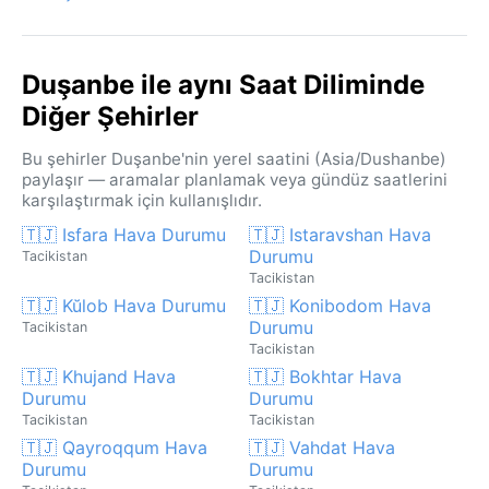
Duşanbe ile aynı Saat Diliminde
Diğer Şehirler
Bu şehirler Duşanbe'nin yerel saatini (Asia/Dushanbe)
paylaşır — aramalar planlamak veya gündüz saatlerini
karşılaştırmak için kullanışlıdır.
🇹🇯 Isfara Hava Durumu
🇹🇯 Istaravshan Hava
Durumu
Tacikistan
Tacikistan
🇹🇯 Kŭlob Hava Durumu
🇹🇯 Konibodom Hava
Durumu
Tacikistan
Tacikistan
🇹🇯 Khujand Hava
🇹🇯 Bokhtar Hava
Durumu
Durumu
Tacikistan
Tacikistan
🇹🇯 Qayroqqum Hava
🇹🇯 Vahdat Hava
Durumu
Durumu