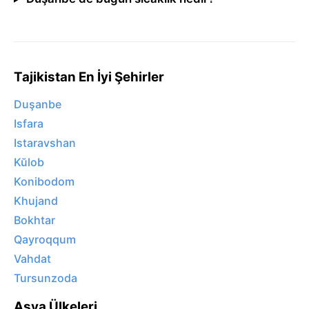
Tajikistan En İyi Şehirler
Duşanbe
Isfara
Istaravshan
Kŭlob
Konibodom
Khujand
Bokhtar
Qayroqqum
Vahdat
Tursunzoda
Asya Ülkeleri