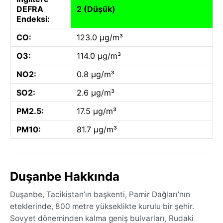
DEFRA
2 (Düşük)
Endeksi:
CO:
123.0 µg/m³
O3:
114.0 µg/m³
NO2:
0.8 µg/m³
SO2:
2.6 µg/m³
PM2.5:
17.5 µg/m³
PM10:
81.7 µg/m³
Duşanbe Hakkında
Duşanbe, Tacikistan’ın başkenti, Pamir Dağları’nın
eteklerinde, 800 metre yükseklikte kurulu bir şehir.
Sovyet döneminden kalma geniş bulvarları, Rudaki