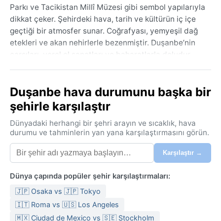
Parkı ve Tacikistan Millî Müzesi gibi sembol yapılarıyla
dikkat çeker. Şehirdeki hava, tarih ve kültürün iç içe
geçtiği bir atmosfer sunar. Coğrafyası, yemyeşil dağ
etekleri ve akan nehirlerle bezenmiştir. Duşanbe’nin
çarşıları, yerel el sanatları ve baharatlarla doludur.
İklimi, Köppen sınıflandırmasına göre BSk (soğuk yarı
kurak) türüdür. Yazları sıcak ve kurak geçer; sıcaklıklar
Duşanbe hava durumunu başka bir
35°C’ye ulaşabilir ancak geceler serindir. Kışları
şehirle karşılaştır
soğuk, kar yağışlı ve rüzgârlıdır; sıcaklık −10°C’ye
kadar düşer. Yağış miktarı düşük olmakla birlikte, en
Dünyadaki herhangi bir şehri arayın ve sıcaklık, hava
fazla yağış ilkbahar ve kış aylarında görülür. Nem
durumu ve tahminlerin yan yana karşılaştırmasını görün.
oranı yıl boyunca düşüktür. Yaz aylarında hafif
Karşılaştır →
pamuklu giysiler, güneş kremi ve şapka; kışın kalın
mont, bere ve su geçirmez botlar gerekir. Bahar ve
Dünya çapında popüler şehir karşılaştırmaları:
sonbahar için katmanlı giysiler uygun olur.
🇯🇵 Osaka vs 🇯🇵 Tokyo
Duşanbe’yi ziyaret etmek için en uygun dönem
🇮🇹 Roma vs 🇺🇸 Los Angeles
ilkbahar (nisan-mayıs) ve sonbahar (eylül-ekim)
aylarıdır. Bu zamanlarda sıcaklıklar ılıktır ve yağış
🇲🇽 Ciudad de Mexico vs 🇸🇪 Stockholm