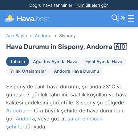
Doğru hava tahminleri
.
Tüm ülkeleri gör
.
☰
Hava.
best
🌐
Ana Sayfa
>
Andorra
>
Sispony
Hava Durumu in Sispony, Andorra 🇦🇩
Tahmin
Ağustos Ayında Hava
Eylül Ayında Hava
Yıllık Ortalamalar
Andorra Hava Durumu
Sispony'de canlı hava durumu, şu anda 23°C ve
güneşli. 7 günlük tahmini, saatlik koşulları ve hava
kalitesi endeksini görüntüle. Sispony şu bölgede
Andorra
— tüm büyük şehirlerde hava durumunu
gör
Andorra
, veya göz at
şu an en sıcak
şehirler
dünyada.