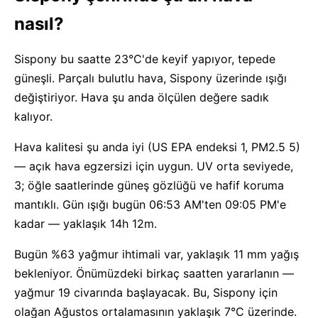
nasıl?
Sispony bu saatte 23°C'de keyif yapıyor, tepede
güneşli. Parçalı bulutlu hava, Sispony üzerinde ışığı
değiştiriyor. Hava şu anda ölçülen değere sadık
kalıyor.
Hava kalitesi şu anda iyi (US EPA endeksi 1, PM2.5 5)
— açık hava egzersizi için uygun. UV orta seviyede,
3; öğle saatlerinde güneş gözlüğü ve hafif koruma
mantıklı. Gün ışığı bugün 06:53 AM'ten 09:05 PM'e
kadar — yaklaşık 14h 12m.
Bugün %63 yağmur ihtimali var, yaklaşık 11 mm yağış
bekleniyor. Önümüzdeki birkaç saatten yararlanın —
yağmur 19 civarında başlayacak. Bu, Sispony için
olağan Ağustos ortalamasının yaklaşık 7°C üzerinde.