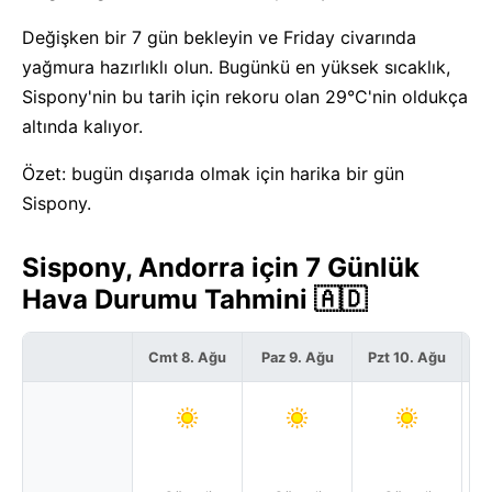
Değişken bir 7 gün bekleyin ve Friday civarında
yağmura hazırlıklı olun. Bugünkü en yüksek sıcaklık,
Sispony'nin bu tarih için rekoru olan 29°C'nin oldukça
altında kalıyor.
Özet: bugün dışarıda olmak için harika bir gün
Sispony.
Sispony, Andorra için 7 Günlük
Hava Durumu Tahmini 🇦🇩
Cmt 8. Ağu
Paz 9. Ağu
Pzt 10. Ağu
S