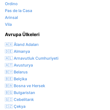
Ordino
Pas de la Casa
Arinsal
Vila
Avrupa Ülkeleri
🇦🇽 Åland Adaları
🇩🇪 Almanya
🇦🇱 Arnavutluk Cumhuriyeti
🇦🇹 Avusturya
🇧🇾 Belarus
🇧🇪 Belçika
🇧🇦 Bosna ve Hersek
🇧🇬 Bulgaristan
🇬🇮 Cebelitarık
🇨🇿 Çekya