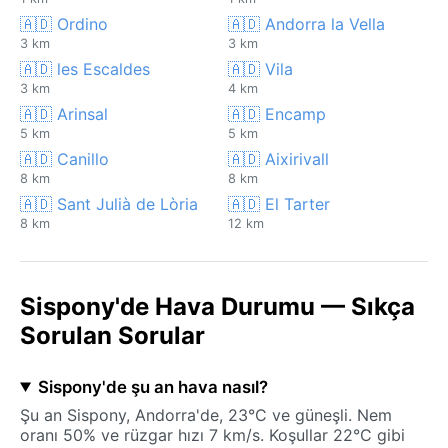
🇦🇩 Ordino
🇦🇩 Andorra la Vella
3 km
3 km
🇦🇩 les Escaldes
🇦🇩 Vila
3 km
4 km
🇦🇩 Arinsal
🇦🇩 Encamp
5 km
5 km
🇦🇩 Canillo
🇦🇩 Aixirivall
8 km
8 km
🇦🇩 Sant Julià de Lòria
🇦🇩 El Tarter
8 km
12 km
Sispony'de Hava Durumu — Sıkça
Sorulan Sorular
Sispony'de şu an hava nasıl?
Şu an Sispony, Andorra'de, 23°C ve güneşli. Nem
oranı 50% ve rüzgar hızı 7 km/s. Koşullar 22°C gibi