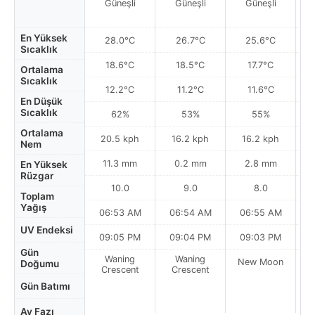
Güneşli
Güneşli
Güneşli
En Yüksek
28.0°C
26.7°C
25.6°C
Sıcaklık
18.6°C
18.5°C
17.7°C
Ortalama
Sıcaklık
12.2°C
11.2°C
11.6°C
En Düşük
Sıcaklık
62%
53%
55%
Ortalama
20.5 kph
16.2 kph
16.2 kph
Nem
11.3 mm
0.2 mm
2.8 mm
En Yüksek
Rüzgar
10.0
9.0
8.0
Toplam
Yağış
06:53 AM
06:54 AM
06:55 AM
0
UV Endeksi
09:05 PM
09:04 PM
09:03 PM
Gün
Waning
Waning
New Moon
N
Doğumu
Crescent
Crescent
Gün Batımı
Ay Fazı