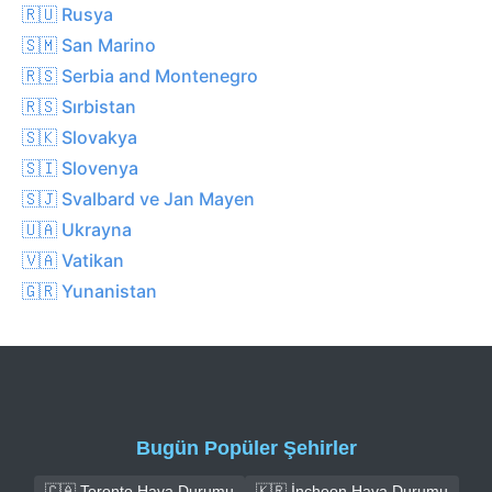
🇷🇺 Rusya
🇸🇲 San Marino
🇷🇸 Serbia and Montenegro
🇷🇸 Sırbistan
🇸🇰 Slovakya
🇸🇮 Slovenya
🇸🇯 Svalbard ve Jan Mayen
🇺🇦 Ukrayna
🇻🇦 Vatikan
🇬🇷 Yunanistan
Bugün Popüler Şehirler
🇨🇦 Toronto Hava Durumu
🇰🇷 İncheon Hava Durumu