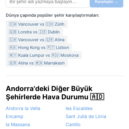
Karşılaştır →
Dünya çapında popüler şehir karşılaştırmaları:
🇨🇦 Vancouver vs 🇨🇭 Zürih
🇬🇧 Londra vs 🇮🇪 Dublin
🇨🇦 Vancouver vs 🇬🇷 Atina
🇭🇰 Hong Kong vs 🇵🇹 Lizbon
🇲🇾 Kuala Lumpur vs 🇷🇺 Moskova
🇬🇷 Atina vs 🇲🇦 Marrakesh
Andorra'deki Diğer Büyük
Şehirlerde Hava Durumu 🇦🇩
Andorra la Vella
les Escaldes
Encamp
Sant Julià de Lòria
la Massana
Canillo