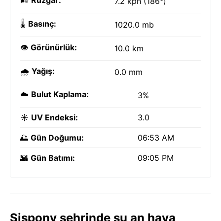
🌬️
Rüzgar:
7.2 kph (186°)
🌡️
Basınç:
1020.0 mb
👁️
Görünürlük:
10.0 km
🌧️
Yağış:
0.0 mm
☁️
Bulut Kaplama:
3%
☀️
UV Endeksi:
3.0
🌅
Gün Doğumu:
06:53 AM
🌇
Gün Batımı:
09:05 PM
Sispony şehrinde şu an hava