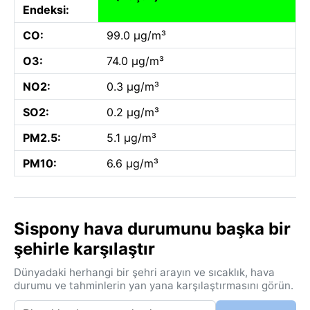
Endeksi:
CO:
99.0 µg/m³
O3:
74.0 µg/m³
NO2:
0.3 µg/m³
SO2:
0.2 µg/m³
PM2.5:
5.1 µg/m³
PM10:
6.6 µg/m³
Sispony hava durumunu başka bir
şehirle karşılaştır
Dünyadaki herhangi bir şehri arayın ve sıcaklık, hava
durumu ve tahminlerin yan yana karşılaştırmasını görün.