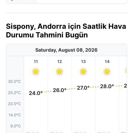
Sispony, Andorra için Saatlik Hava
Durumu Tahmini Bugün
Saturday, August 08, 2026
11
12
13
14
1
30.0°C
28.
28.0°
27.0°
26.0°
24.0°
25.0°C
20.0°C
14.0°C
9.0°C