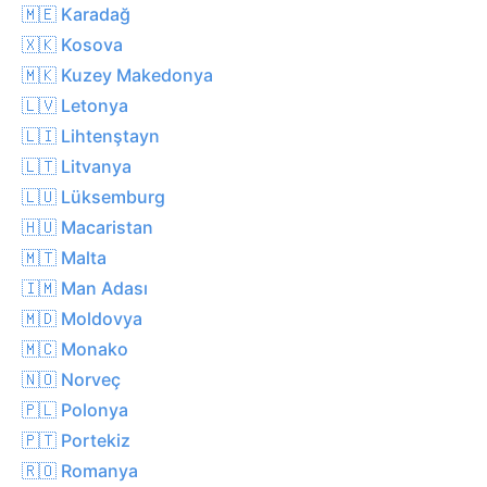
🇲🇪 Karadağ
🇽🇰 Kosova
🇲🇰 Kuzey Makedonya
🇱🇻 Letonya
🇱🇮 Lihtenştayn
🇱🇹 Litvanya
🇱🇺 Lüksemburg
🇭🇺 Macaristan
🇲🇹 Malta
🇮🇲 Man Adası
🇲🇩 Moldovya
🇲🇨 Monako
🇳🇴 Norveç
🇵🇱 Polonya
🇵🇹 Portekiz
🇷🇴 Romanya