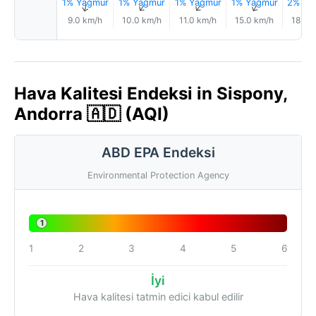
1% Yağmur
1% Yağmur
1% Yağmur
1% Yağmur
2% Ya
↑
↑
↑
↑
9.0 km/h
10.0 km/h
11.0 km/h
15.0 km/h
18.0 
Hava Kalitesi Endeksi in Sispony,
Andorra 🇦🇩 (AQI)
ABD EPA Endeksi
Environmental Protection Agency
1
1
2
3
4
5
6
İyi
Hava kalitesi tatmin edici kabul edilir