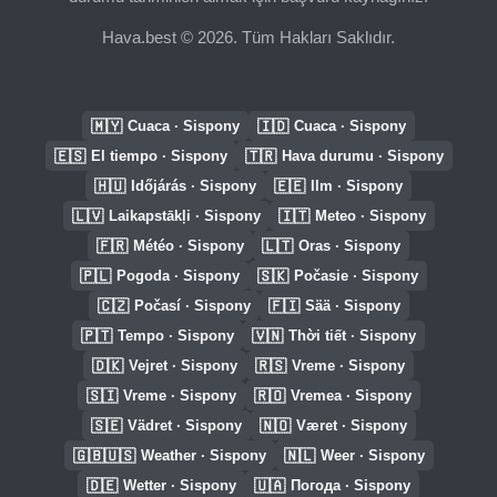
Hava.best © 2026. Tüm Hakları Saklıdır.
🇲🇾
🇮🇩
Cuaca · Sispony
Cuaca · Sispony
🇪🇸
🇹🇷
El tiempo · Sispony
Hava durumu · Sispony
🇭🇺
🇪🇪
Időjárás · Sispony
Ilm · Sispony
🇱🇻
🇮🇹
Laikapstākļi · Sispony
Meteo · Sispony
🇫🇷
🇱🇹
Météo · Sispony
Oras · Sispony
🇵🇱
🇸🇰
Pogoda · Sispony
Počasie · Sispony
🇨🇿
🇫🇮
Počasí · Sispony
Sää · Sispony
🇵🇹
🇻🇳
Tempo · Sispony
Thời tiết · Sispony
🇩🇰
🇷🇸
Vejret · Sispony
Vreme · Sispony
🇸🇮
🇷🇴
Vreme · Sispony
Vremea · Sispony
🇸🇪
🇳🇴
Vädret · Sispony
Været · Sispony
🇬🇧🇺🇸
🇳🇱
Weather · Sispony
Weer · Sispony
🇩🇪
🇺🇦
Wetter · Sispony
Погода · Sispony