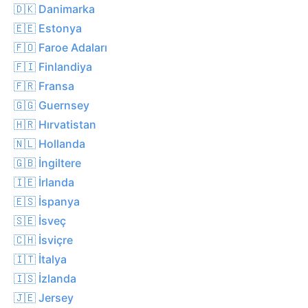
🇩🇰 Danimarka
🇪🇪 Estonya
🇫🇴 Faroe Adaları
🇫🇮 Finlandiya
🇫🇷 Fransa
🇬🇬 Guernsey
🇭🇷 Hırvatistan
🇳🇱 Hollanda
🇬🇧 İngiltere
🇮🇪 İrlanda
🇪🇸 İspanya
🇸🇪 İsveç
🇨🇭 İsviçre
🇮🇹 İtalya
🇮🇸 İzlanda
🇯🇪 Jersey