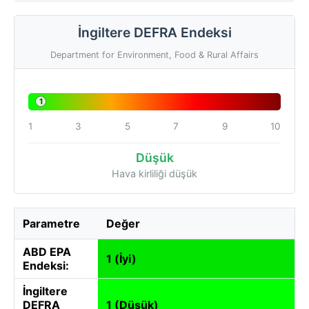
İngiltere DEFRA Endeksi
Department for Environment, Food & Rural Affairs
1
1
3
5
7
9
10
Düşük
Hava kirliliği düşük
Parametre
Değer
ABD EPA
1 (İyi)
Endeksi:
İngiltere
DEFRA
1 (Düşük)