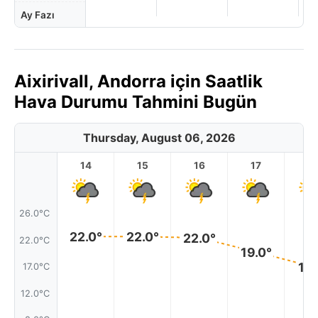
Ay Fazı
Aixirivall, Andorra için Saatlik
Hava Durumu Tahmini Bugün
Thursday, August 06, 2026
14
15
16
17
1
26.0°C
22.0°
22.0°
22.0°
22.0°C
19.0°
17.
17.0°C
12.0°C