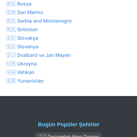
🇷🇺 Rusya
🇸🇲 San Marino
🇷🇸 Serbia and Montenegro
🇷🇸 Sırbistan
🇸🇰 Slovakya
🇸🇮 Slovenya
🇸🇯 Svalbard ve Jan Mayen
🇺🇦 Ukrayna
🇻🇦 Vatikan
🇬🇷 Yunanistan
Bugün Popüler Şehirler
🇹🇿 Darüsselam Hava Durumu