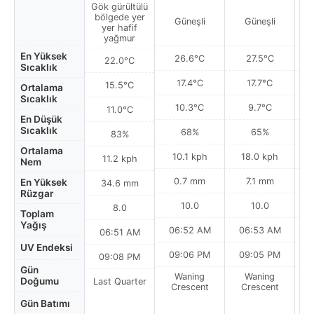
Gök gürültülü
bölgede yer
Güneşli
Güneşli
yer hafif
yağmur
En Yüksek
26.6°C
27.5°C
22.0°C
Sıcaklık
17.4°C
17.7°C
15.5°C
Ortalama
Sıcaklık
10.3°C
9.7°C
11.0°C
En Düşük
Sıcaklık
68%
65%
83%
Ortalama
10.1 kph
18.0 kph
11.2 kph
Nem
0.7 mm
7.1 mm
En Yüksek
34.6 mm
Rüzgar
10.0
10.0
8.0
Toplam
Yağış
06:52 AM
06:53 AM
0
06:51 AM
UV Endeksi
09:06 PM
09:05 PM
09:08 PM
Gün
Waning
Waning
Doğumu
Last Quarter
Crescent
Crescent
Gün Batımı