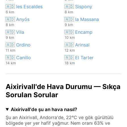
🇦🇩 les Escaldes
🇦🇩 Sispony
6 km
8 km
🇦🇩 Anyós
🇦🇩 la Massana
8 km
9 km
🇦🇩 Vila
🇦🇩 Encamp
9 km
10 km
🇦🇩 Ordino
🇦🇩 Arinsal
11 km
12 km
🇦🇩 Canillo
🇦🇩 El Tarter
14 km
18 km
Aixirivall'de Hava Durumu — Sıkça
Sorulan Sorular
Aixirivall'de şu an hava nasıl?
Şu an Aixirivall, Andorra'de, 22°C ve gök gürültülü
bölgede yer yer hafif yağmur. Nem oranı 63% ve