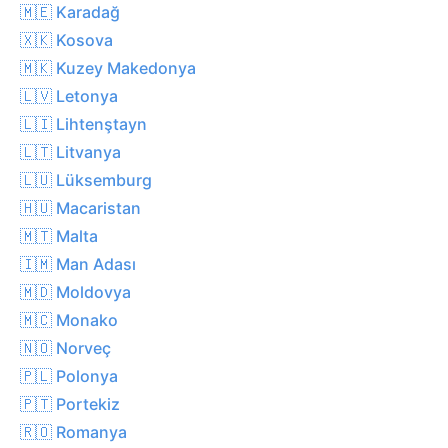
🇲🇪 Karadağ
🇽🇰 Kosova
🇲🇰 Kuzey Makedonya
🇱🇻 Letonya
🇱🇮 Lihtenştayn
🇱🇹 Litvanya
🇱🇺 Lüksemburg
🇭🇺 Macaristan
🇲🇹 Malta
🇮🇲 Man Adası
🇲🇩 Moldovya
🇲🇨 Monako
🇳🇴 Norveç
🇵🇱 Polonya
🇵🇹 Portekiz
🇷🇴 Romanya