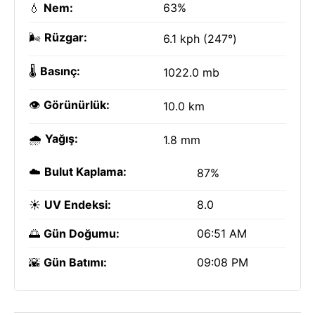
💧
Nem:
63%
🌬️
Rüzgar:
6.1 kph (247°)
🌡️
Basınç:
1022.0 mb
👁️
Görünürlük:
10.0 km
🌧️
Yağış:
1.8 mm
☁️
Bulut Kaplama:
87%
☀️
UV Endeksi:
8.0
🌅
Gün Doğumu:
06:51 AM
🌇
Gün Batımı:
09:08 PM