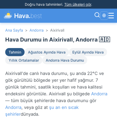
Doğru hava tahminleri
.
Tüm ülkeleri gör
.
☰
Hava.
best
🌐
Ana Sayfa
>
Andorra
>
Aixirivall
Hava Durumu in Aixirivall, Andorra 🇦🇩
Tahmin
Ağustos Ayında Hava
Eylül Ayında Hava
Yıllık Ortalamalar
Andorra Hava Durumu
Aixirivall'de canlı hava durumu, şu anda 22°C ve
gök gürültülü bölgede yer yer hafif yağmur. 7
günlük tahmini, saatlik koşulları ve hava kalitesi
endeksini görüntüle. Aixirivall şu bölgede
Andorra
— tüm büyük şehirlerde hava durumunu gör
Andorra
, veya göz at
şu an en sıcak
şehirler
dünyada.