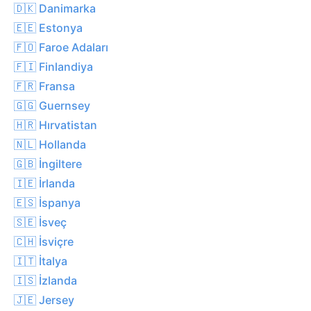
🇩🇰 Danimarka
🇪🇪 Estonya
🇫🇴 Faroe Adaları
🇫🇮 Finlandiya
🇫🇷 Fransa
🇬🇬 Guernsey
🇭🇷 Hırvatistan
🇳🇱 Hollanda
🇬🇧 İngiltere
🇮🇪 İrlanda
🇪🇸 İspanya
🇸🇪 İsveç
🇨🇭 İsviçre
🇮🇹 İtalya
🇮🇸 İzlanda
🇯🇪 Jersey