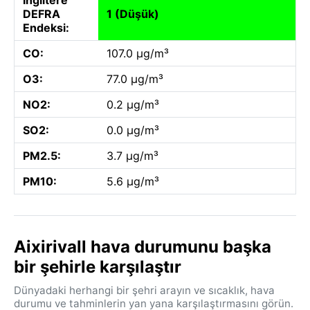
DEFRA
1 (Düşük)
Endeksi:
CO:
107.0 µg/m³
O3:
77.0 µg/m³
NO2:
0.2 µg/m³
SO2:
0.0 µg/m³
PM2.5:
3.7 µg/m³
PM10:
5.6 µg/m³
Aixirivall hava durumunu başka
bir şehirle karşılaştır
Dünyadaki herhangi bir şehri arayın ve sıcaklık, hava
durumu ve tahminlerin yan yana karşılaştırmasını görün.