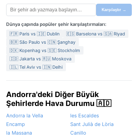
Karşılaştır →
Dünya çapında popüler şehir karşılaştırmaları:
🇫🇷 Paris vs 🇮🇪 Dublin
🇪🇸 Barselona vs 🇸🇦 Riyad
🇧🇷 São Paulo vs 🇨🇳 Şanghay
🇩🇰 Kopenhag vs 🇸🇪 Stockholm
🇮🇩 Jakarta vs 🇷🇺 Moskova
🇮🇱 Tel Aviv vs 🇮🇳 Delhi
Andorra'deki Diğer Büyük
Şehirlerde Hava Durumu 🇦🇩
Andorra la Vella
les Escaldes
Encamp
Sant Julià de Lòria
la Massana
Canillo