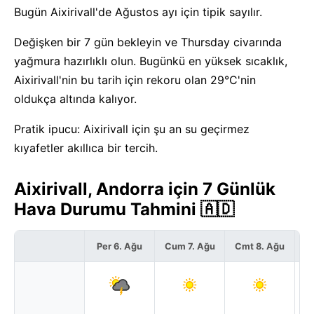
Bugün Aixirivall'de Ağustos ayı için tipik sayılır.
Değişken bir 7 gün bekleyin ve Thursday civarında
yağmura hazırlıklı olun. Bugünkü en yüksek sıcaklık,
Aixirivall'nin bu tarih için rekoru olan 29°C'nin
oldukça altında kalıyor.
Pratik ipucu: Aixirivall için şu an su geçirmez
kıyafetler akıllıca bir tercih.
Aixirivall, Andorra için 7 Günlük
Hava Durumu Tahmini 🇦🇩
Per 6. Ağu
Cum 7. Ağu
Cmt 8. Ağu
P