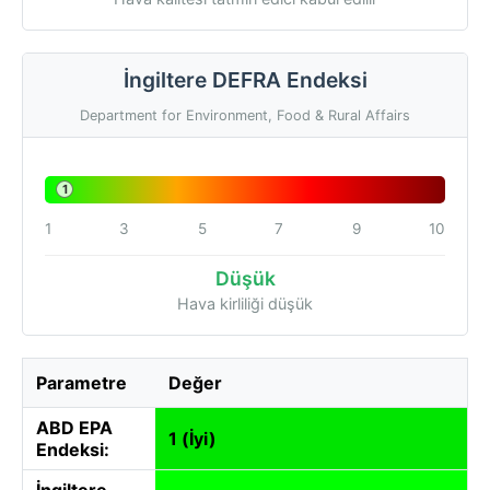
İngiltere DEFRA Endeksi
Department for Environment, Food & Rural Affairs
1
1
3
5
7
9
10
Düşük
Hava kirliliği düşük
Parametre
Değer
ABD EPA
1 (İyi)
Endeksi:
İngiltere