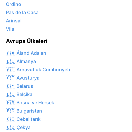
Ordino
Pas de la Casa
Arinsal
Vila
Avrupa Ülkeleri
🇦🇽 Åland Adaları
🇩🇪 Almanya
🇦🇱 Arnavutluk Cumhuriyeti
🇦🇹 Avusturya
🇧🇾 Belarus
🇧🇪 Belçika
🇧🇦 Bosna ve Hersek
🇧🇬 Bulgaristan
🇬🇮 Cebelitarık
🇨🇿 Çekya