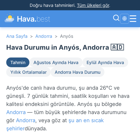
Doğru hava tahminleri
.
Tüm ülkeleri gör
.
☰
Hava.
best
🌐
Ana Sayfa
>
Andorra
>
Anyós
Hava Durumu in Anyós, Andorra 🇦🇩
Tahmin
Ağustos Ayında Hava
Eylül Ayında Hava
Yıllık Ortalamalar
Andorra Hava Durumu
Anyós'de canlı hava durumu, şu anda 26°C ve
güneşli. 7 günlük tahmini, saatlik koşulları ve hava
kalitesi endeksini görüntüle. Anyós şu bölgede
Andorra
— tüm büyük şehirlerde hava durumunu
gör
Andorra
, veya göz at
şu an en sıcak
şehirler
dünyada.