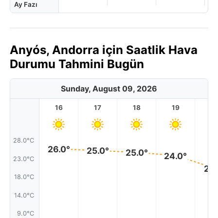
Ay Fazı
Anyós, Andorra için Saatlik Hava
Durumu Tahmini Bugün
Sunday, August 09, 2026
16
17
18
19
2
28.0°C
26.0°
25.0°
25.0°
24.0°
23.0°C
21.
18.0°C
14.0°C
9.0°C