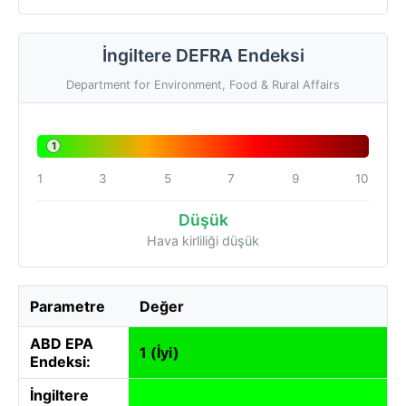
İngiltere DEFRA Endeksi
Department for Environment, Food & Rural Affairs
1
1
3
5
7
9
10
Düşük
Hava kirliliği düşük
Parametre
Değer
ABD EPA
1 (İyi)
Endeksi:
İngiltere