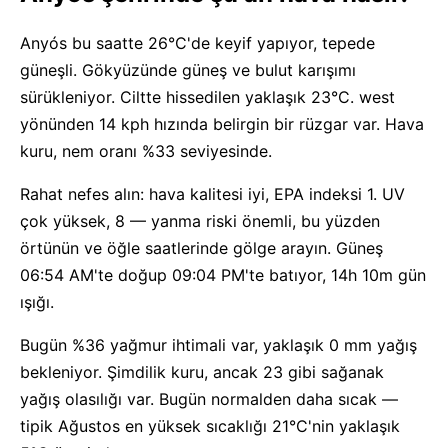
Anyós bu saatte 26°C'de keyif yapıyor, tepede
güneşli. Gökyüzünde güneş ve bulut karışımı
sürükleniyor. Ciltte hissedilen yaklaşık 23°C. west
yönünden 14 kph hızında belirgin bir rüzgar var. Hava
kuru, nem oranı %33 seviyesinde.
Rahat nefes alın: hava kalitesi iyi, EPA indeksi 1. UV
çok yüksek, 8 — yanma riski önemli, bu yüzden
örtünün ve öğle saatlerinde gölge arayın. Güneş
06:54 AM'te doğup 09:04 PM'te batıyor, 14h 10m gün
ışığı.
Bugün %36 yağmur ihtimali var, yaklaşık 0 mm yağış
bekleniyor. Şimdilik kuru, ancak 23 gibi sağanak
yağış olasılığı var. Bugün normalden daha sıcak —
tipik Ağustos en yüksek sıcaklığı 21°C'nin yaklaşık