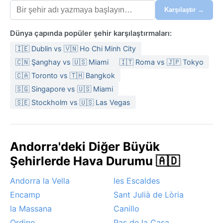
Karşılaştır →
Dünya çapında popüler şehir karşılaştırmaları:
🇮🇪 Dublin vs 🇻🇳 Ho Chi Minh City
🇨🇳 Şanghay vs 🇺🇸 Miami
🇮🇹 Roma vs 🇯🇵 Tokyo
🇨🇦 Toronto vs 🇹🇭 Bangkok
🇸🇬 Singapore vs 🇺🇸 Miami
🇸🇪 Stockholm vs 🇺🇸 Las Vegas
Andorra'deki Diğer Büyük
Şehirlerde Hava Durumu 🇦🇩
Andorra la Vella
les Escaldes
Encamp
Sant Julià de Lòria
la Massana
Canillo
Ordino
Pas de la Casa