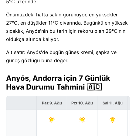
5°C üzerinde.
Önümüzdeki hafta sakin görünüyor, en yüksekler
27°C, en düşükler 11°C civarında. Bugünkü en yüksek
sıcaklık, Anyós'nin bu tarih için rekoru olan 29°C'nin
oldukça altında kalıyor.
Alt satır: Anyós'de bugün güneş kremi, şapka ve
güneş gözlüğü buna değer.
Anyós, Andorra için 7 Günlük
Hava Durumu Tahmini 🇦🇩
Paz 9. Ağu
Pzt 10. Ağu
Sal 11. Ağu
Ça