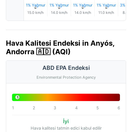
1% Yağmur
1% Yağmur
1% Yağmur
1% Yağmur
3% Ya
↑
↑
↑
↑
15.0 km/h
14.0 km/h
14.0 km/h
11.0 km/h
8.0 k
Hava Kalitesi Endeksi in Anyós,
Andorra 🇦🇩 (AQI)
ABD EPA Endeksi
Environmental Protection Agency
1
1
2
3
4
5
6
İyi
Hava kalitesi tatmin edici kabul edilir