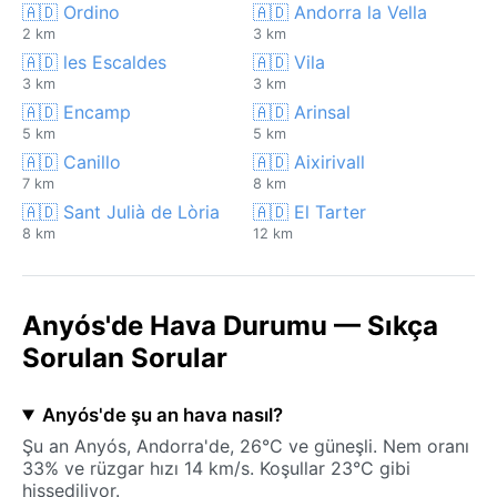
🇦🇩 Ordino
🇦🇩 Andorra la Vella
2 km
3 km
🇦🇩 les Escaldes
🇦🇩 Vila
3 km
3 km
🇦🇩 Encamp
🇦🇩 Arinsal
5 km
5 km
🇦🇩 Canillo
🇦🇩 Aixirivall
7 km
8 km
🇦🇩 Sant Julià de Lòria
🇦🇩 El Tarter
8 km
12 km
Anyós'de Hava Durumu — Sıkça
Sorulan Sorular
Anyós'de şu an hava nasıl?
Şu an Anyós, Andorra'de, 26°C ve güneşli. Nem oranı
33% ve rüzgar hızı 14 km/s. Koşullar 23°C gibi
hissediliyor.