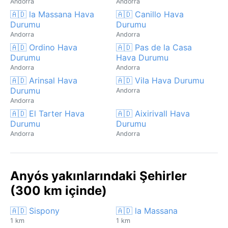
Andorra
Andorra
🇦🇩 la Massana Hava
🇦🇩 Canillo Hava
Durumu
Durumu
Andorra
Andorra
🇦🇩 Ordino Hava
🇦🇩 Pas de la Casa
Durumu
Hava Durumu
Andorra
Andorra
🇦🇩 Arinsal Hava
🇦🇩 Vila Hava Durumu
Durumu
Andorra
Andorra
🇦🇩 El Tarter Hava
🇦🇩 Aixirivall Hava
Durumu
Durumu
Andorra
Andorra
Anyós yakınlarındaki Şehirler
(300 km içinde)
🇦🇩 Sispony
🇦🇩 la Massana
1 km
1 km