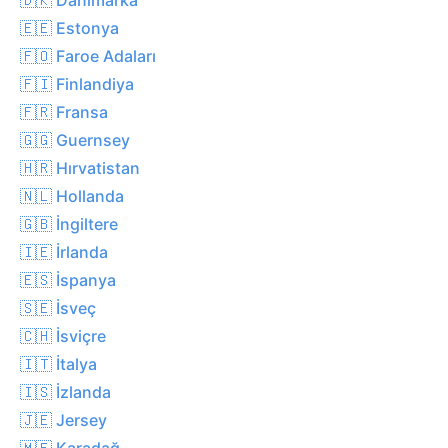
🇪🇪 Estonya
🇫🇴 Faroe Adaları
🇫🇮 Finlandiya
🇫🇷 Fransa
🇬🇬 Guernsey
🇭🇷 Hırvatistan
🇳🇱 Hollanda
🇬🇧 İngiltere
🇮🇪 İrlanda
🇪🇸 İspanya
🇸🇪 İsveç
🇨🇭 İsviçre
🇮🇹 İtalya
🇮🇸 İzlanda
🇯🇪 Jersey
🇲🇪 Karadağ