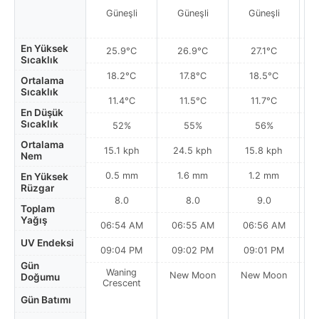
Güneşli
Güneşli
Güneşli
En Yüksek
25.9°C
26.9°C
27.1°C
Sıcaklık
18.2°C
17.8°C
18.5°C
Ortalama
Sıcaklık
11.4°C
11.5°C
11.7°C
En Düşük
Sıcaklık
52%
55%
56%
Ortalama
15.1 kph
24.5 kph
15.8 kph
Nem
0.5 mm
1.6 mm
1.2 mm
En Yüksek
Rüzgar
8.0
8.0
9.0
Toplam
Yağış
06:54 AM
06:55 AM
06:56 AM
UV Endeksi
09:04 PM
09:02 PM
09:01 PM
Gün
Waning
New Moon
New Moon
N
Doğumu
Crescent
Gün Batımı