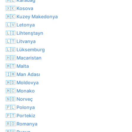
🇽🇰 Kosova
🇲🇰 Kuzey Makedonya
🇱🇻 Letonya
🇱🇮 Lihtenştayn
🇱🇹 Litvanya
🇱🇺 Lüksemburg
🇭🇺 Macaristan
🇲🇹 Malta
🇮🇲 Man Adası
🇲🇩 Moldovya
🇲🇨 Monako
🇳🇴 Norveç
🇵🇱 Polonya
🇵🇹 Portekiz
🇷🇴 Romanya
🇷🇺 Rusya