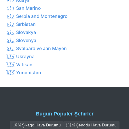
🇸🇲 San Marino
🇷🇸 Serbia and Montenegro
🇷🇸 Sırbistan
🇸🇰 Slovakya
🇸🇮 Slovenya
🇸🇯 Svalbard ve Jan Mayen
🇺🇦 Ukrayna
🇻🇦 Vatikan
🇬🇷 Yunanistan
Bugün Popüler Şehirler
🇺🇸 Şikago Hava Durumu
🇨🇳 Çengdu Hava Durumu