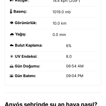
🌬️
Rüzgar:
14.4 kph (209°)
🌡️
Basınç:
1019.0 mb
👁️
Görünürlük:
10.0 km
🌧️
Yağış:
0.0 mm
☁️
Bulut Kaplama:
6%
☀️
UV Endeksi:
8.0
🌅
Gün Doğumu:
06:54 AM
🌇
Gün Batımı:
09:04 PM
Anyós şehrinde şu an hava nasıl?