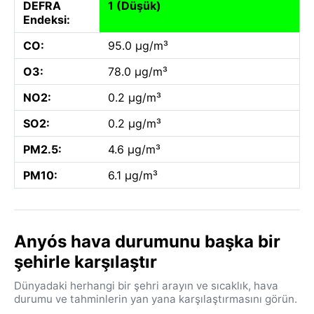
DEFRA
1 (Düşük)
Endeksi:
CO:
95.0 µg/m³
O3:
78.0 µg/m³
NO2:
0.2 µg/m³
SO2:
0.2 µg/m³
PM2.5:
4.6 µg/m³
PM10:
6.1 µg/m³
Anyós hava durumunu başka bir
şehirle karşılaştır
Dünyadaki herhangi bir şehri arayın ve sıcaklık, hava
durumu ve tahminlerin yan yana karşılaştırmasını görün.