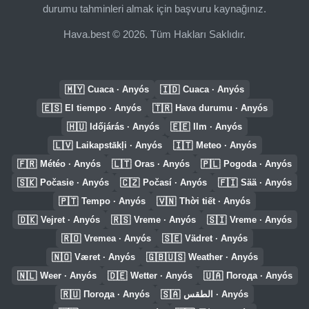
durumu tahminleri almak için başvuru kaynağınız.
Hava.best © 2026. Tüm Hakları Saklıdır.
🇲🇾
🇮🇩
Cuaca · Anyós
Cuaca · Anyós
🇪🇸
🇹🇷
El tiempo · Anyós
Hava durumu · Anyós
🇭🇺
🇪🇪
Időjárás · Anyós
Ilm · Anyós
🇱🇻
🇮🇹
Laikapstākļi · Anyós
Meteo · Anyós
🇫🇷
🇱🇹
🇵🇱
Météo · Anyós
Oras · Anyós
Pogoda · Anyós
🇸🇰
🇨🇿
🇫🇮
Počasie · Anyós
Počasí · Anyós
Sää · Anyós
🇵🇹
🇻🇳
Tempo · Anyós
Thời tiết · Anyós
🇩🇰
🇷🇸
🇸🇮
Vejret · Anyós
Vreme · Anyós
Vreme · Anyós
🇷🇴
🇸🇪
Vremea · Anyós
Vädret · Anyós
🇳🇴
🇬🇧🇺🇸
Været · Anyós
Weather · Anyós
🇳🇱
🇩🇪
🇺🇦
Weer · Anyós
Wetter · Anyós
Погода · Anyós
🇷🇺
🇸🇦
Погода · Anyós
الطقس · Anyós