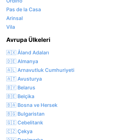
Ordino
Pas de la Casa
Arinsal
Vila
Avrupa Ülkeleri
🇦🇽 Åland Adaları
🇩🇪 Almanya
🇦🇱 Arnavutluk Cumhuriyeti
🇦🇹 Avusturya
🇧🇾 Belarus
🇧🇪 Belçika
🇧🇦 Bosna ve Hersek
🇧🇬 Bulgaristan
🇬🇮 Cebelitarık
🇨🇿 Çekya
🇩🇰 Danimarka