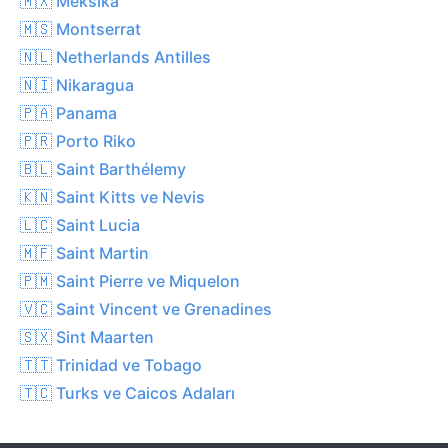
🇲🇽 Meksika
🇲🇸 Montserrat
🇳🇱 Netherlands Antilles
🇳🇮 Nikaragua
🇵🇦 Panama
🇵🇷 Porto Riko
🇧🇱 Saint Barthélemy
🇰🇳 Saint Kitts ve Nevis
🇱🇨 Saint Lucia
🇲🇫 Saint Martin
🇵🇲 Saint Pierre ve Miquelon
🇻🇨 Saint Vincent ve Grenadines
🇸🇽 Sint Maarten
🇹🇹 Trinidad ve Tobago
🇹🇨 Turks ve Caicos Adaları