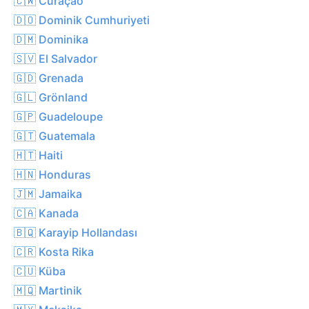
🇨🇼 Curaçao
🇩🇴 Dominik Cumhuriyeti
🇩🇲 Dominika
🇸🇻 El Salvador
🇬🇩 Grenada
🇬🇱 Grönland
🇬🇵 Guadeloupe
🇬🇹 Guatemala
🇭🇹 Haiti
🇭🇳 Honduras
🇯🇲 Jamaika
🇨🇦 Kanada
🇧🇶 Karayip Hollandası
🇨🇷 Kosta Rika
🇨🇺 Küba
🇲🇶 Martinik