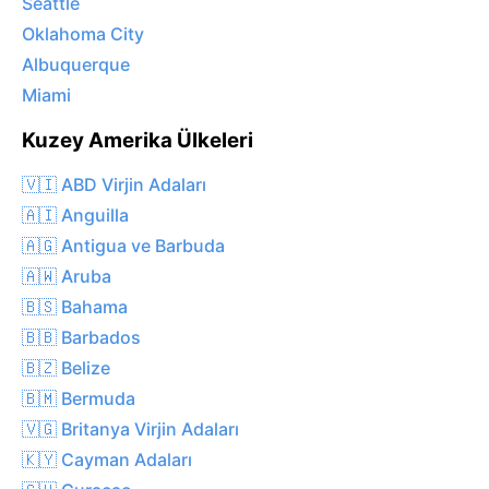
Seattle
Oklahoma City
Albuquerque
Miami
Kuzey Amerika Ülkeleri
🇻🇮 ABD Virjin Adaları
🇦🇮 Anguilla
🇦🇬 Antigua ve Barbuda
🇦🇼 Aruba
🇧🇸 Bahama
🇧🇧 Barbados
🇧🇿 Belize
🇧🇲 Bermuda
🇻🇬 Britanya Virjin Adaları
🇰🇾 Cayman Adaları