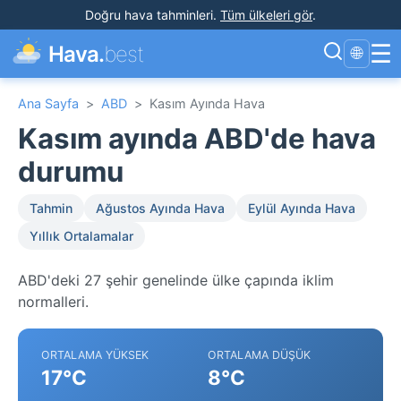
Doğru hava tahminleri
.
Tüm ülkeleri gör
.
☰
Hava.
best
🌐
Ana Sayfa
>
ABD
>
Kasım Ayında Hava
Kasım ayında ABD'de hava
durumu
Tahmin
Ağustos Ayında Hava
Eylül Ayında Hava
Yıllık Ortalamalar
ABD'deki 27 şehir genelinde ülke çapında iklim
normalleri.
ORTALAMA YÜKSEK
ORTALAMA DÜŞÜK
17°C
8°C