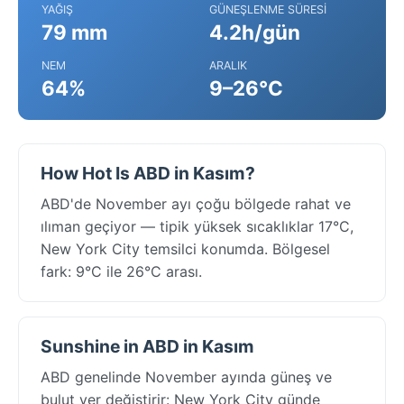
YAĞIŞ
GÜNEŞLENME SÜRESI
79 mm
4.2h/gün
NEM
ARALIK
64%
9–26°C
How Hot Is ABD in Kasım?
ABD'de November ayı çoğu bölgede rahat ve
ılıman geçiyor — tipik yüksek sıcaklıklar 17°C,
New York City temsilci konumda. Bölgesel
fark: 9°C ile 26°C arası.
Sunshine in ABD in Kasım
ABD genelinde November ayında güneş ve
bulut yer değiştirir: New York City günde