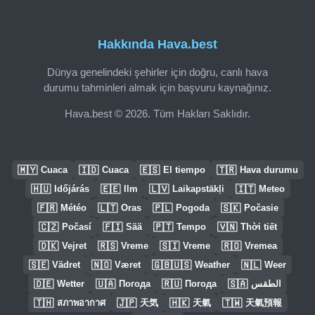
Hakkında Hava.best
Dünya genelindeki şehirler için doğru, canlı hava
durumu tahminleri almak için başvuru kaynağınız.
Hava.best © 2026. Tüm Hakları Saklıdır.
🇲🇾
🇮🇩
🇪🇸
🇹🇷
Cuaca
Cuaca
El tiempo
Hava durumu
🇭🇺
🇪🇪
🇱🇻
🇮🇹
Időjárás
Ilm
Laikapstākļi
Meteo
🇫🇷
🇱🇹
🇵🇱
🇸🇰
Météo
Oras
Pogoda
Počasie
🇨🇿
🇫🇮
🇵🇹
🇻🇳
Počasí
Sää
Tempo
Thời tiết
🇩🇰
🇷🇸
🇸🇮
🇷🇴
Vejret
Vreme
Vreme
Vremea
🇸🇪
🇳🇴
🇬🇧🇺🇸
🇳🇱
Vädret
Været
Weather
Weer
🇩🇪
🇺🇦
🇷🇺
🇸🇦
Wetter
Погода
Погода
الطقس
🇹🇭
🇯🇵
🇭🇰
🇹🇼
สภาพอากาศ
天気
天氣
天氣預報