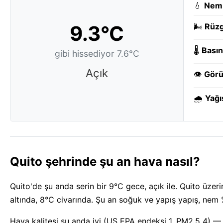
💧
Nem
9.3°C
🌬️
Rüzg
🌡️
Basın
gibi hissediyor 7.6°C
Açık
👁️
Görü
🌧️
Yağı
Quito şehrinde şu an hava nasıl?
Quito'de şu anda serin bir 9°C gece, açık ile. Quito üzer
altında, 8°C civarında. Şu an soğuk ve yapış yapış, nem
Hava kalitesi şu anda iyi (US EPA endeksi 1, PM2.5 4) 