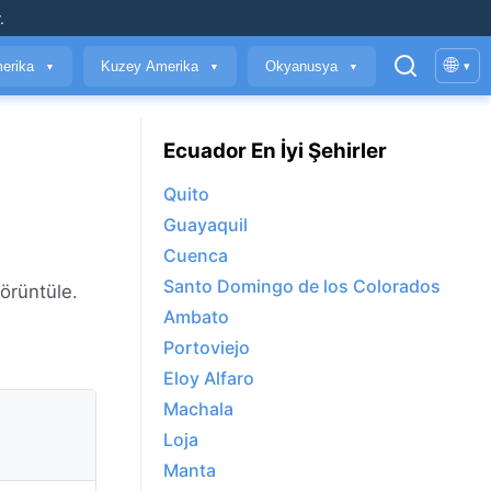
.
🌐
erika
Kuzey Amerika
Okyanusya
▾
▼
▼
▼
Ecuador En İyi Şehirler
Quito
Guayaquil
Cuenca
Santo Domingo de los Colorados
görüntüle.
Ambato
Portoviejo
Eloy Alfaro
Machala
Loja
Manta