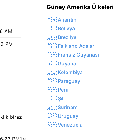
Güney Amerika Ülkeleri
🇦🇷 Arjantin
🇧🇴 Bolivya
16 AM
🇧🇷 Brezilya
23 PM
🇫🇰 Falkland Adaları
🇬🇫 Fransız Guyanası
🇬🇾 Guyana
🇨🇴 Kolombiya
🇵🇾 Paraguay
🇵🇪 Peru
🇨🇱 Şili
🇸🇷 Surinam
🇺🇾 Uruguay
klık biraz
🇻🇪 Venezuela
06:23 PM'te