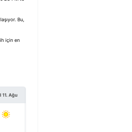
aşıyor. Bu,
h için en
l 11. Ağu
Çar 12. Ağu