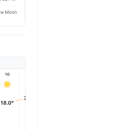
ew Moon
New Moon
10
11
12
13
14
15
20.0°
19.0°
18.0°
18.0°
18.0°
17.0°