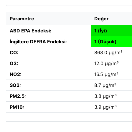
Parametre
Değer
ABD EPA Endeksi:
1 (İyi)
İngiltere DEFRA Endeksi:
1 (Düşük)
CO:
868.0 µg/m³
O3:
12.0 µg/m³
NO2:
16.5 µg/m³
SO2:
8.7 µg/m³
PM2.5:
3.8 µg/m³
PM10:
3.9 µg/m³