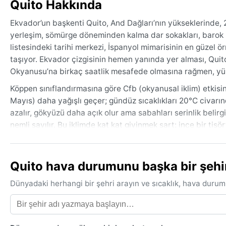
Quito Hakkında
Ekvador’un başkenti Quito, And Dağları’nın yükseklerinde, 2
yerleşim, sömürge döneminden kalma dar sokakları, barok ki
listesindeki tarihi merkezi, İspanyol mimarisinin en güzel 
taşıyor. Ekvador çizgisinin hemen yanında yer alması, Quit
Okyanusu’na birkaç saatlik mesafede olmasına rağmen, yükse
Köppen sınıflandırmasına göre Cfb (okyanusal iklim) etkisind
Mayıs) daha yağışlı geçer; gündüz sıcaklıkları 20°C civarı
azalır, gökyüzü daha açık olur ama sabahları serinlik beli
nemli sayılır. Bu iklimde kat kat giyinmek şart: ince bir tiş
koşullarına hazırlıklı olmak için ideal. Yağmurlar sık ve an
Quito’yu ziyaret etmek için en uygun dönem, yağışların da
Quito hava durumunu başka bir şehirl
fazladır ve şehrin muhteşem volkan manzaralarını net görm
istikrarlıdır, bu nedenle mevsim geçişleri sorun yaratmaz
Dünyadaki herhangi bir şehri arayın ve sıcaklık, hava durum
unutmamak gerekir; UV ışınları burada oldukça güçlüdür. Ön
rejiminde değişiklikler görülebilir, ancak Quito’da tipik bir
ekvatora bu kadar yakın bir noktada böylesine farklı bir ikl