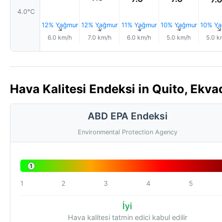
4.0°C
12% Yağmur
12% Yağmur
11% Yağmur
10% Yağmur
10% Ya
↑
↑
↑
↑
6.0 km/h
7.0 km/h
6.0 km/h
5.0 km/h
5.0 k
Hava Kalitesi Endeksi in Quito, Ekva
ABD EPA Endeksi
Environmental Protection Agency
1
1
2
3
4
5
İyi
Hava kalitesi tatmin edici kabul edilir