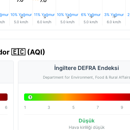
7.0°
ğmur
10% Yağmur
11% Yağmur
10% Yağmur
6% Yağmur
3% Yağmur
2
↑
↑
↑
↑
↑
↑
m/h
5.0 km/h
6.0 km/h
5.0 km/h
5.0 km/h
6.0 km/h
dor 🇪🇨 (AQI)
İngiltere DEFRA Endeksi
Department for Environment, Food & Rural Affair
1
6
1
3
5
7
9
Düşük
Hava kirliliği düşük