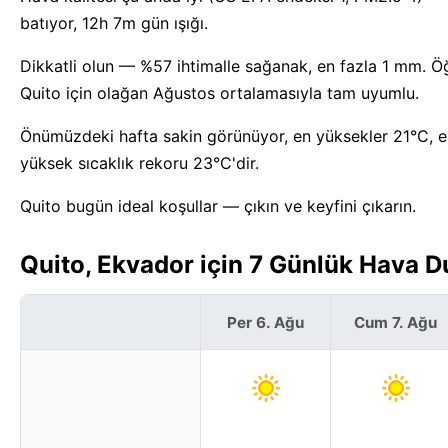
batıyor, 12h 7m gün ışığı.
Dikkatli olun — %57 ihtimalle sağanak, en fazla 1 mm. Öğl
Quito için olağan Ağustos ortalamasıyla tam uyumlu.
Önümüzdeki hafta sakin görünüyor, en yüksekler 21°C, en
yüksek sıcaklık rekoru 23°C'dir.
Quito bugün ideal koşullar — çıkın ve keyfini çıkarın.
Quito, Ekvador için 7 Günlük Hava 
Per 6. Ağu
Cum 7. Ağu