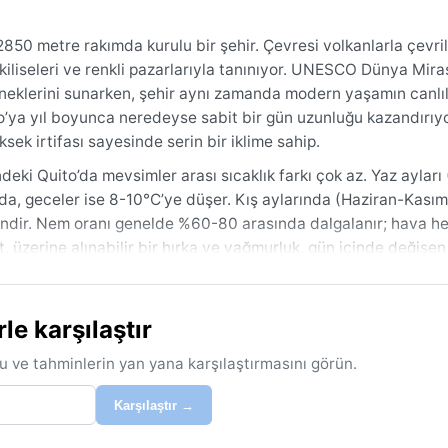
850 metre rakımda kurulu bir şehir. Çevresi volkanlarla çevril
liseleri ve renkli pazarlarıyla tanınıyor. UNESCO Dünya Mira
örneklerini sunarken, şehir aynı zamanda modern yaşamın canlıl
o’ya yıl boyunca neredeyse sabit bir gün uzunluğu kazandırıyo
k irtifası sayesinde serin bir iklime sahip.
eki Quito’da mevsimler arası sıcaklık farkı çok az. Yaz ayları 
nda, geceler ise 8-10°C’ye düşer. Kış aylarında (Haziran-Kasım
rgindir. Nem oranı genelde %60-80 arasında dalgalanır; hava 
ört, üzerine alınabilir bir hırka ve yağmurluk, gün içinde değişe
i bastırabilir, bu yüzden yanınızda mutlaka şemsiye bulundurun.
ha seyrek olduğu haziran-kasım aylarıdır. Bu aylarda güneşli 
e karşılaştır
ek mümkündür. Yıl boyunca ekvatora yakınlığı sayesinde sıca
. Ancak yüksek rakım nedeniyle güneş koruyucu krem kullanmay
u ve tahminlerin yan yana karşılaştırmasını görün.
emli bir hava olayı olarak, zaman zaman El Niño etkisiyle ya
 muson, sis ya da kar beklenmez. Şehrin serin ve ılıman atmosfer
Karşılaştır →
im yaşamanın şaşırtıcı keyfini sunar.