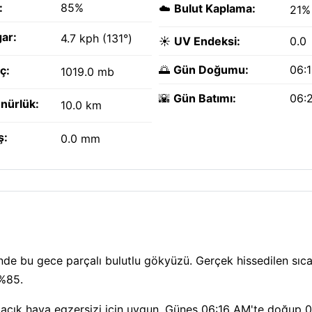
:
85%
☁️
Bulut Kaplama:
21%
ar:
4.7 kph (131°)
☀️
UV Endeksi:
0.0
🌅
Gün Doğumu:
06:
ç:
1019.0 mb
🌇
Gün Batımı:
06:
nürlük:
10.0 km
ş:
0.0 mm
inde bu gece parçalı bulutlu gökyüzü. Gerçek hissedilen sıca
 %85.
— açık hava egzersizi için uygun. Güneş 06:16 AM'te doğup 