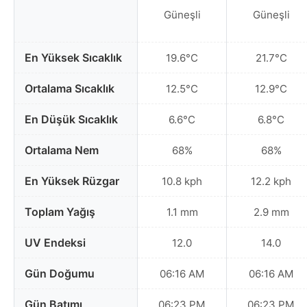
Güneşli
Güneşli
En Yüksek Sıcaklık
19.6°C
21.7°C
Ortalama Sıcaklık
12.5°C
12.9°C
En Düşük Sıcaklık
6.6°C
6.8°C
Ortalama Nem
68%
68%
En Yüksek Rüzgar
10.8 kph
12.2 kph
Toplam Yağış
1.1 mm
2.9 mm
UV Endeksi
12.0
14.0
Gün Doğumu
06:16 AM
06:16 AM
Gün Batımı
06:23 PM
06:23 PM