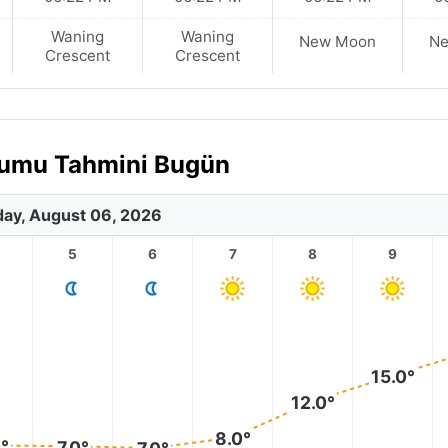
Waning
Waning
New Moon
N
Crescent
Crescent
urumu Tahmini Bugün
ay, August 06, 2026
5
6
7
8
9
15.0°
12.0°
8.0°
0°
7.0°