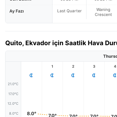
Waning
Ay Fazı
Last Quarter
Crescent
Quito, Ekvador için Saatlik Hava D
Thursd
1
2
3
4
21.0°C
17.0°C
12.0°C
8.0°
8.0°C
7.0°
7.0°
7.0°
7.