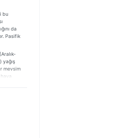
i bu
sı
ığını da
r. Pasifik
(Aralık-
) yağış
her mevsim
n hava
günler daha
klık
ı
ğış
i,