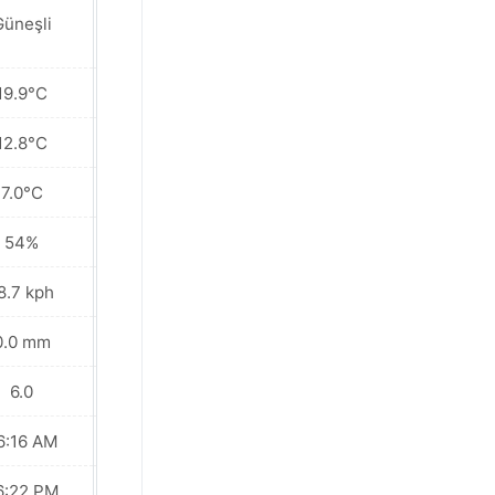
Güneşli
Güneşli
19.9°C
20.3°C
12.8°C
13.1°C
7.0°C
6.9°C
54%
58%
8.7 kph
16.6 kph
0.0 mm
0.0 mm
6.0
7.0
6:16 AM
06:15 AM
6:22 PM
06:22 PM