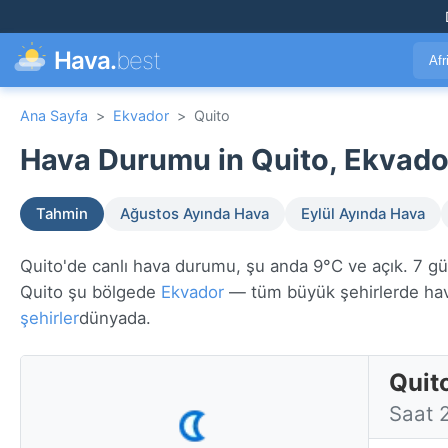
Hava.
best
Afr
Ana Sayfa
>
Ekvador
>
Quito
Hava Durumu in Quito, Ekvado
Tahmin
Ağustos Ayında Hava
Eylül Ayında Hava
Quito'de canlı hava durumu, şu anda 9°C ve açık. 7 günl
Quito şu bölgede
Ekvador
— tüm büyük şehirlerde h
şehirler
dünyada.
Quit
Saat 