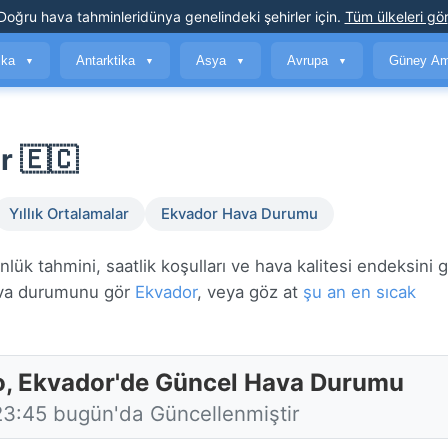
Doğru hava tahminleri
dünya genelindeki şehirler için
.
Tüm ülkeleri gör
ika
Antarktika
Asya
Avrupa
Güney Am
▼
▼
▼
▼
r 🇪🇨
Yıllık Ortalamalar
Ekvador Hava Durumu
ük tahmini, saatlik koşulları ve hava kalitesi endeksini 
ava durumunu gör
Ekvador
, veya göz at
şu an en sıcak
o, Ekvador'de Güncel Hava Durumu
23:45 bugün'da Güncellenmiştir