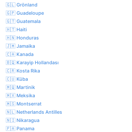
🇬🇱 Grönland
🇬🇵 Guadeloupe
🇬🇹 Guatemala
🇭🇹 Haiti
🇭🇳 Honduras
🇯🇲 Jamaika
🇨🇦 Kanada
🇧🇶 Karayip Hollandası
🇨🇷 Kosta Rika
🇨🇺 Küba
🇲🇶 Martinik
🇲🇽 Meksika
🇲🇸 Montserrat
🇳🇱 Netherlands Antilles
🇳🇮 Nikaragua
🇵🇦 Panama