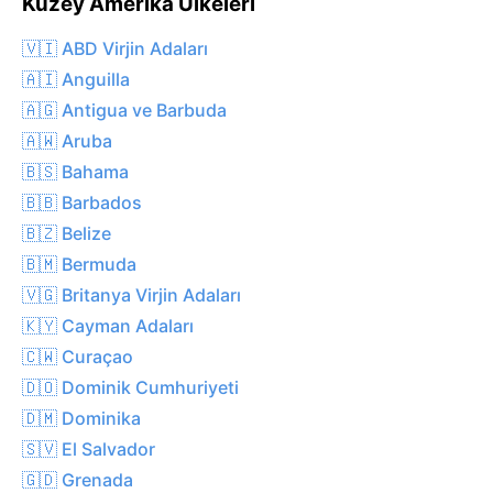
Kuzey Amerika Ülkeleri
🇻🇮 ABD Virjin Adaları
🇦🇮 Anguilla
🇦🇬 Antigua ve Barbuda
🇦🇼 Aruba
🇧🇸 Bahama
🇧🇧 Barbados
🇧🇿 Belize
🇧🇲 Bermuda
🇻🇬 Britanya Virjin Adaları
🇰🇾 Cayman Adaları
🇨🇼 Curaçao
🇩🇴 Dominik Cumhuriyeti
🇩🇲 Dominika
🇸🇻 El Salvador
🇬🇩 Grenada