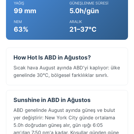
YAĞIŞ
GÜNEŞLENME SÜRESI
99 mm
5.0h/gün
NEM
ARALIK
63%
21–37°C
How Hot Is ABD in Ağustos?
Sıcak hava August ayında ABD'yi kaplıyor: ülke
genelinde 30°C, bölgesel farklılıklar sınırlı.
Sunshine in ABD in Ağustos
ABD genelinde August ayında güneş ve bulut
yer değiştirir: New York City günde ortalama
5.0h doğrudan güneş alır, gün ışığı 6:05
am'dan 7:50 pm'a kadar. Koşullar günden güne