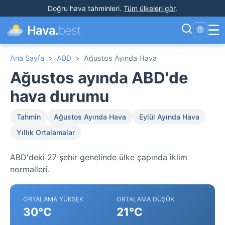
Doğru hava tahminleri
.
Tüm ülkeleri gör
.
☰
Hava.
best
🌐
Ana Sayfa
>
ABD
>
Ağustos Ayında Hava
Ağustos ayında ABD'de
hava durumu
Tahmin
Ağustos Ayında Hava
Eylül Ayında Hava
Yıllık Ortalamalar
ABD'deki 27 şehir genelinde ülke çapında iklim
normalleri.
ORTALAMA YÜKSEK
ORTALAMA DÜŞÜK
30°C
21°C