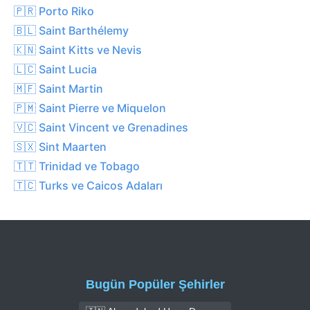
🇵🇷 Porto Riko
🇧🇱 Saint Barthélemy
🇰🇳 Saint Kitts ve Nevis
🇱🇨 Saint Lucia
🇲🇫 Saint Martin
🇵🇲 Saint Pierre ve Miquelon
🇻🇨 Saint Vincent ve Grenadines
🇸🇽 Sint Maarten
🇹🇹 Trinidad ve Tobago
🇹🇨 Turks ve Caicos Adaları
Bugün Popüler Şehirler