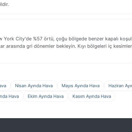
ldir.
York City'de %57 örtü, çoğu bölgede benzer kapalı koşull
lar arasında gri dönemler bekleyin. Kıyı bölgeleri iç kesimle
ava
Nisan Ayında Hava
Mayıs Ayında Hava
Haziran Ay
ında Hava
Ekim Ayında Hava
Kasım Ayında Hava