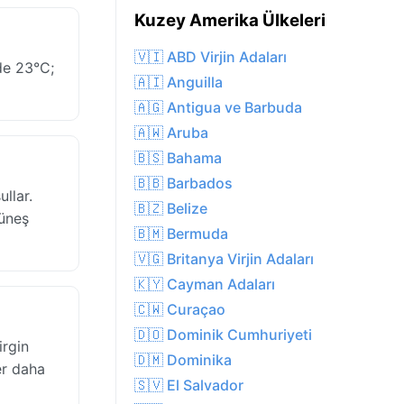
Kuzey Amerika Ülkeleri
🇻🇮 ABD Virjin Adaları
de 23°C;
🇦🇮 Anguilla
🇦🇬 Antigua ve Barbuda
🇦🇼 Aruba
🇧🇸 Bahama
🇧🇧 Barbados
llar.
🇧🇿 Belize
güneş
🇧🇲 Bermuda
🇻🇬 Britanya Virjin Adaları
🇰🇾 Cayman Adaları
🇨🇼 Curaçao
🇩🇴 Dominik Cumhuriyeti
irgin
🇩🇲 Dominika
er daha
🇸🇻 El Salvador