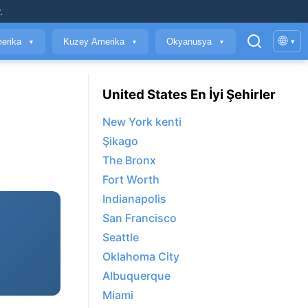
.
🌐
erika
Kuzey Amerika
Okyanusya
▾
▼
▼
▼
United States En İyi Şehirler
New York kenti
Şikago
The Bronx
Fort Worth
Indianapolis
San Francisco
Seattle
Oklahoma City
Albuquerque
Miami