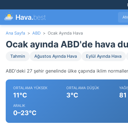
Hava.
best
Afr
Ana Sayfa
>
ABD
>
Ocak Ayında Hava
Ocak ayında ABD'de hava d
Tahmin
Ağustos Ayında Hava
Eylül Ayında Hava
ABD'deki 27 şehir genelinde ülke çapında iklim normaller
ORTALAMA YÜKSEK
ORTALAMA DÜŞÜK
YAĞI
11°C
3°C
81
ARALIK
0–23°C