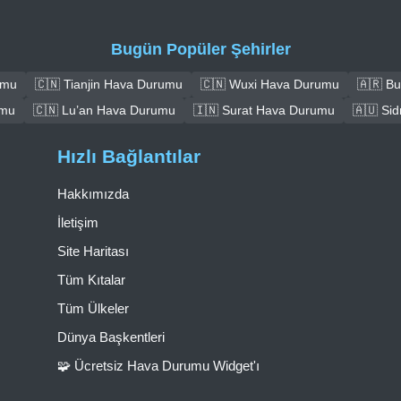
Bugün Popüler Şehirler
umu
🇨🇳 Tianjin Hava Durumu
🇨🇳 Wuxi Hava Durumu
🇦🇷 B
umu
🇨🇳 Lu’an Hava Durumu
🇮🇳 Surat Hava Durumu
🇦🇺 Si
Hızlı Bağlantılar
Hakkımızda
İletişim
Site Haritası
Tüm Kıtalar
Tüm Ülkeler
Dünya Başkentleri
🧩 Ücretsiz Hava Durumu Widget'ı