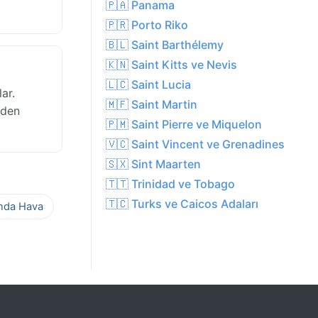
🇵🇦 Panama
🇵🇷 Porto Riko
🇧🇱 Saint Barthélemy
🇰🇳 Saint Kitts ve Nevis
🇱🇨 Saint Lucia
ar.
🇲🇫 Saint Martin
rden
🇵🇲 Saint Pierre ve Miquelon
🇻🇨 Saint Vincent ve Grenadines
🇸🇽 Sint Maarten
🇹🇹 Trinidad ve Tobago
🇹🇨 Turks ve Caicos Adaları
ında Hava