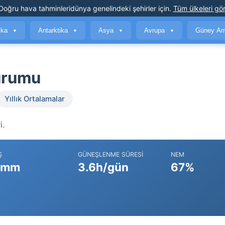
Doğru hava tahminleri
dünya genelindeki şehirler için
.
Tüm ülkeleri gör
ika
Antarktika
Asya
Avrupa
Güney Am
▼
▼
▼
▼
urumu
Yıllık Ortalamalar
i.
Ş
GÜNEŞLENME SÜRESI
NEM
 mm
3.6h/gün
67%