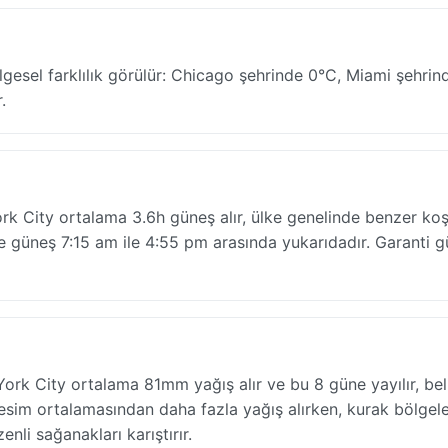
gesel farklılık görülür: Chicago şehrinde 0°C, Miami şehrin
.
k City ortalama 3.6h güneş alır, ülke genelinde benzer koşu
 güneş 7:15 am ile 4:55 pm arasında yukarıdadır. Garanti 
k City ortalama 81mm yağış alır ve bu 8 güne yayılır, bel
 iç kesim ortalamasından daha fazla yağış alırken, kurak bölgel
nli sağanakları karıştırır.