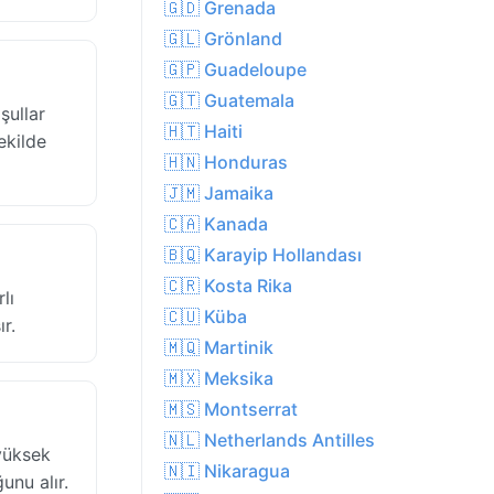
🇬🇩 Grenada
🇬🇱 Grönland
🇬🇵 Guadeloupe
🇬🇹 Guatemala
şullar
🇭🇹 Haiti
ekilde
🇭🇳 Honduras
🇯🇲 Jamaika
🇨🇦 Kanada
🇧🇶 Karayip Hollandası
🇨🇷 Kosta Rika
lı
🇨🇺 Küba
r.
🇲🇶 Martinik
🇲🇽 Meksika
🇲🇸 Montserrat
🇳🇱 Netherlands Antilles
yüksek
🇳🇮 Nikaragua
unu alır.