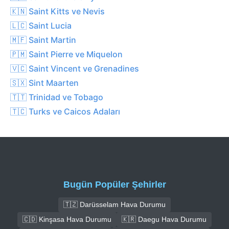
🇰🇳 Saint Kitts ve Nevis
🇱🇨 Saint Lucia
🇲🇫 Saint Martin
🇵🇲 Saint Pierre ve Miquelon
🇻🇨 Saint Vincent ve Grenadines
🇸🇽 Sint Maarten
🇹🇹 Trinidad ve Tobago
🇹🇨 Turks ve Caicos Adaları
Bugün Popüler Şehirler
🇹🇿 Darüsselam Hava Durumu
🇨🇩 Kinşasa Hava Durumu
🇰🇷 Daegu Hava Durumu