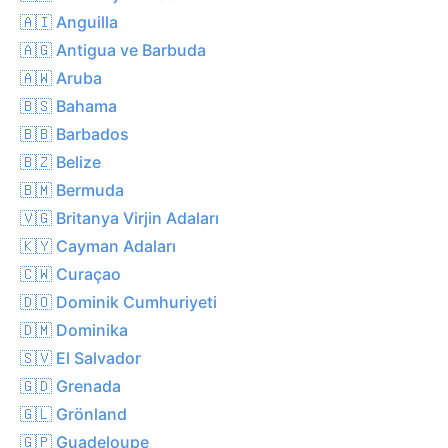
🇦🇮 Anguilla
🇦🇬 Antigua ve Barbuda
🇦🇼 Aruba
🇧🇸 Bahama
🇧🇧 Barbados
🇧🇿 Belize
🇧🇲 Bermuda
🇻🇬 Britanya Virjin Adaları
🇰🇾 Cayman Adaları
🇨🇼 Curaçao
🇩🇴 Dominik Cumhuriyeti
🇩🇲 Dominika
🇸🇻 El Salvador
🇬🇩 Grenada
🇬🇱 Grönland
🇬🇵 Guadeloupe