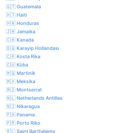
🇬🇹 Guatemala
🇭🇹 Haiti
🇭🇳 Honduras
🇯🇲 Jamaika
🇨🇦 Kanada
🇧🇶 Karayip Hollandası
🇨🇷 Kosta Rika
🇨🇺 Küba
🇲🇶 Martinik
🇲🇽 Meksika
🇲🇸 Montserrat
🇳🇱 Netherlands Antilles
🇳🇮 Nikaragua
🇵🇦 Panama
🇵🇷 Porto Riko
🇧🇱 Saint Barthélemy