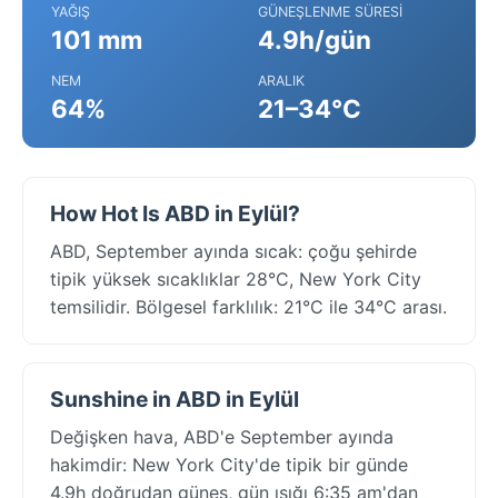
YAĞIŞ
GÜNEŞLENME SÜRESI
101 mm
4.9h/gün
NEM
ARALIK
64%
21–34°C
How Hot Is ABD in Eylül?
ABD, September ayında sıcak: çoğu şehirde
tipik yüksek sıcaklıklar 28°C, New York City
temsilidir. Bölgesel farklılık: 21°C ile 34°C arası.
Sunshine in ABD in Eylül
Değişken hava, ABD'e September ayında
hakimdir: New York City'de tipik bir günde
4.9h doğrudan güneş, gün ışığı 6:35 am'dan