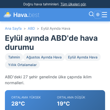
Doğru hava tahminleri
.
Tüm ülkeleri gör
.
☰
Hava.
best
🌐
Ana Sayfa
>
ABD
>
Eylül Ayında Hava
Eylül ayında ABD'de hava
durumu
Tahmin
Ağustos Ayında Hava
Eylül Ayında Hava
Yıllık Ortalamalar
ABD'deki 27 şehir genelinde ülke çapında iklim
normalleri.
ORTALAMA YÜKSEK
ORTALAMA DÜŞÜK
28°C
19°C