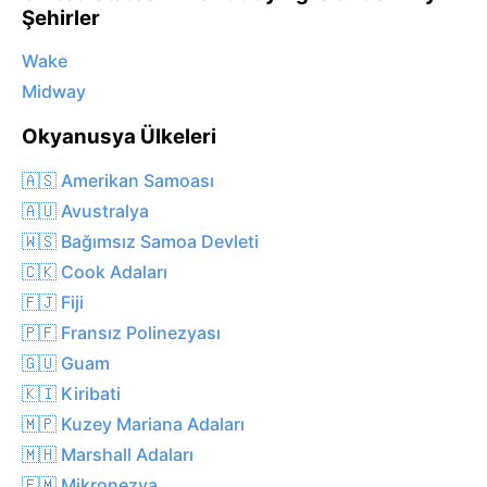
Şehirler
Wake
Midway
Okyanusya Ülkeleri
🇦🇸 Amerikan Samoası
🇦🇺 Avustralya
🇼🇸 Bağımsız Samoa Devleti
🇨🇰 Cook Adaları
🇫🇯 Fiji
🇵🇫 Fransız Polinezyası
🇬🇺 Guam
🇰🇮 Kiribati
🇲🇵 Kuzey Mariana Adaları
🇲🇭 Marshall Adaları
🇫🇲 Mikronezya