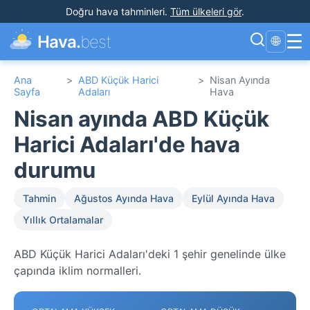
Doğru hava tahminleri
.
Tüm ülkeleri gör
.
☰
Hava.
best
🌐
Ana
>
ABD Küçük Harici
>
Nisan Ayında
Sayfa
Adaları
Hava
Nisan ayında ABD Küçük
Harici Adaları'de hava
durumu
Tahmin
Ağustos Ayında Hava
Eylül Ayında Hava
Yıllık Ortalamalar
ABD Küçük Harici Adaları'deki 1 şehir genelinde ülke
çapında iklim normalleri.