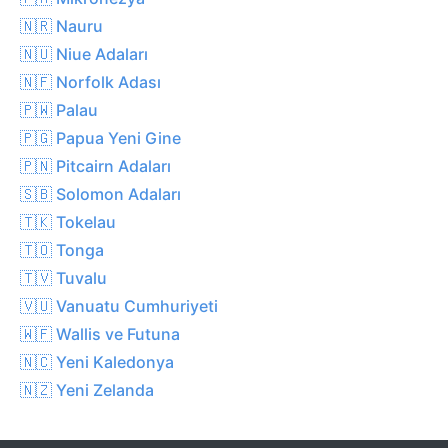
🇳🇷 Nauru
🇳🇺 Niue Adaları
🇳🇫 Norfolk Adası
🇵🇼 Palau
🇵🇬 Papua Yeni Gine
🇵🇳 Pitcairn Adaları
🇸🇧 Solomon Adaları
🇹🇰 Tokelau
🇹🇴 Tonga
🇹🇻 Tuvalu
🇻🇺 Vanuatu Cumhuriyeti
🇼🇫 Wallis ve Futuna
🇳🇨 Yeni Kaledonya
🇳🇿 Yeni Zelanda