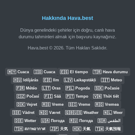
Hakkında Hava.best
Dünya genelindeki şehirler için doğru, canlı hava
durumu tahminleri almak için başvuru kaynağınız.
Hava.best © 2026. Tüm Hakları Saklıdır.
🇲🇾
🇮🇩
🇪🇸
🇹🇷
Cuaca
Cuaca
El tiempo
Hava durumu
🇭🇺
🇪🇪
🇱🇻
🇮🇹
Időjárás
Ilm
Laikapstākļi
Meteo
🇫🇷
🇱🇹
🇵🇱
🇸🇰
Météo
Oras
Pogoda
Počasie
🇨🇿
🇫🇮
🇵🇹
🇻🇳
Počasí
Sää
Tempo
Thời tiết
🇩🇰
🇷🇸
🇸🇮
🇷🇴
Vejret
Vreme
Vreme
Vremea
🇸🇪
🇳🇴
🇬🇧🇺🇸
🇳🇱
Vädret
Været
Weather
Weer
🇩🇪
🇺🇦
🇷🇺
🇸🇦
Wetter
Погода
Погода
الطقس
🇹🇭
🇯🇵
🇭🇰
🇹🇼
สภาพอากาศ
天気
天氣
天氣預報