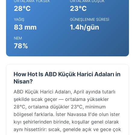
ORTALAMA YÜKSEK
ORTALAMA DÜŞÜK
28°C
23°C
YAĞIŞ
GÜNEŞLENME SÜRESI
83 mm
1.4h/gün
NEM
78%
How Hot Is ABD Küçük Harici Adaları in
Nisan?
ABD Küçük Harici Adaları, April ayında tutarlı
şekilde sıcak geçer — ortalama yüksekler
28°C, ortalama düşükler 23°C, minimum
bölgesel farklarla. İster Navassa II'de olun ister
kıyı şehirlerinden birinde, koşullar genel olarak
aynı hissettirir: sıcak, genelde açık ve gece çok