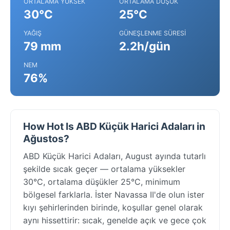
ORTALAMA YÜKSEK
ORTALAMA DÜŞÜK
30°C
25°C
YAĞIŞ
GÜNEŞLENME SÜRESI
79 mm
2.2h/gün
NEM
76%
How Hot Is ABD Küçük Harici Adaları in
Ağustos?
ABD Küçük Harici Adaları, August ayında tutarlı
şekilde sıcak geçer — ortalama yüksekler
30°C, ortalama düşükler 25°C, minimum
bölgesel farklarla. İster Navassa II'de olun ister
kıyı şehirlerinden birinde, koşullar genel olarak
aynı hissettirir: sıcak, genelde açık ve gece çok