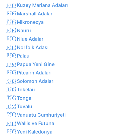
🇲🇵 Kuzey Mariana Adaları
🇲🇭 Marshall Adaları
🇫🇲 Mikronezya
🇳🇷 Nauru
🇳🇺 Niue Adaları
🇳🇫 Norfolk Adası
🇵🇼 Palau
🇵🇬 Papua Yeni Gine
🇵🇳 Pitcairn Adaları
🇸🇧 Solomon Adaları
🇹🇰 Tokelau
🇹🇴 Tonga
🇹🇻 Tuvalu
🇻🇺 Vanuatu Cumhuriyeti
🇼🇫 Wallis ve Futuna
🇳🇨 Yeni Kaledonya