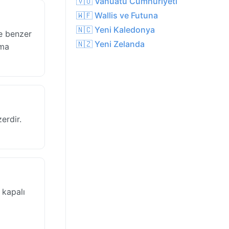
🇻🇺 Vanuatu Cumhuriyeti
🇼🇫 Wallis ve Futuna
🇳🇨 Yeni Kaledonya
de benzer
🇳🇿 Yeni Zelanda
ama
erdir.
 kapalı