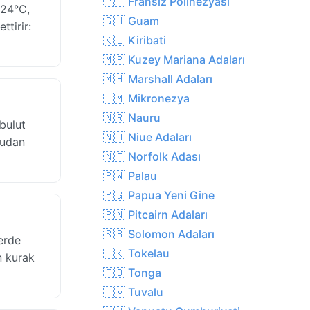
🇵🇫 Fransız Polinezyası
 24°C,
🇬🇺 Guam
ttirir:
🇰🇮 Kiribati
🇲🇵 Kuzey Mariana Adaları
🇲🇭 Marshall Adaları
🇫🇲 Mikronezya
🇳🇷 Nauru
bulut
🇳🇺 Niue Adaları
rudan
🇳🇫 Norfolk Adası
🇵🇼 Palau
🇵🇬 Papua Yeni Gine
🇵🇳 Pitcairn Adaları
🇸🇧 Solomon Adaları
erde
🇹🇰 Tokelau
n kurak
🇹🇴 Tonga
🇹🇻 Tuvalu