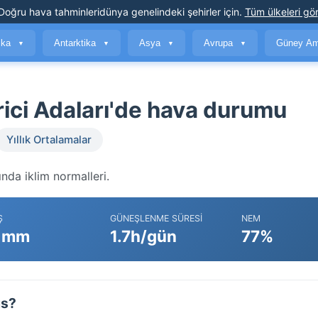
Doğru hava tahminleri
dünya genelindeki şehirler için
.
Tüm ülkeleri gör
ika
Antarktika
Asya
Avrupa
Güney Am
▼
▼
▼
▼
ici Adaları'de hava durumu
Yıllık Ortalamalar
nda iklim normalleri.
Ş
GÜNEŞLENME SÜRESI
NEM
 mm
1.7h/gün
77%
ıs?