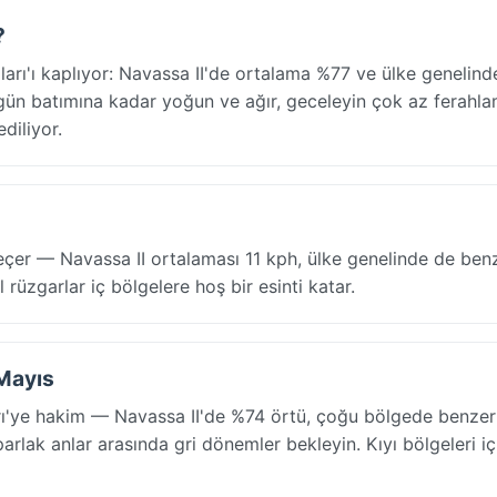
?
arı'ı kaplıyor: Navassa II'de ortalama %77 ve ülke genelin
n batımına kadar yoğun ve ağır, geceleyin çok az ferahl
diliyor.
eçer — Navassa II ortalaması 11 kph, ülke genelinde de benz
 rüzgarlar iç bölgelere hoş bir esinti katar.
 Mayıs
ı'ye hakim — Navassa II'de %74 örtü, çoğu bölgede benzer
parlak anlar arasında gri dönemler bekleyin. Kıyı bölgeleri iç