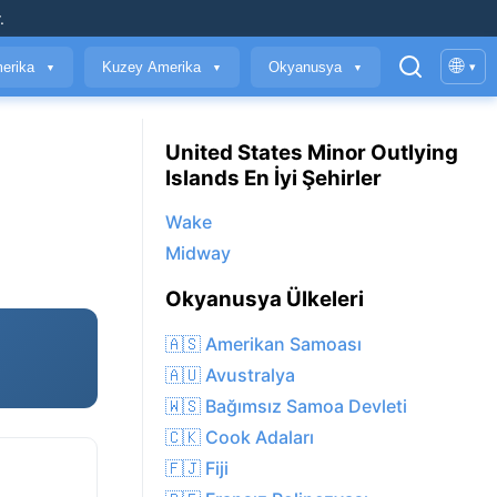
.
🌐
erika
Kuzey Amerika
Okyanusya
▾
▼
▼
▼
United States Minor Outlying
Islands En İyi Şehirler
Wake
Midway
Okyanusya Ülkeleri
🇦🇸 Amerikan Samoası
🇦🇺 Avustralya
🇼🇸 Bağımsız Samoa Devleti
🇨🇰 Cook Adaları
🇫🇯 Fiji