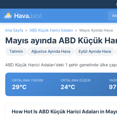
Hava.
best
Afr
Ana Sayfa
>
ABD Küçük Harici Adaları
>
Mayıs Ayında Hava
Mayıs ayında ABD Küçük Har
Tahmin
Ağustos Ayında Hava
Eylül Ayında Hava
ABD Küçük Harici Adaları'deki 1 şehir genelinde ülke çapı
ORTALAMA YÜKSEK
ORTALAMA DÜŞÜK
YAĞI
29°C
24°C
97
How Hot Is ABD Küçük Harici Adaları in May