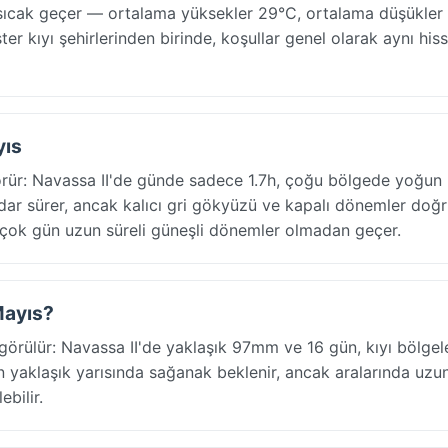
e sıcak geçer — ortalama yüksekler 29°C, ortalama düşükler
er kıyı şehirlerinden birinde, koşullar genel olarak aynı hisse
yıs
örür: Navassa II'de günde sadece 1.7h, çoğu bölgede yoğun 
dar sürer, ancak kalıcı gri gökyüzü ve kapalı dönemler doğ
irçok gün uzun süreli güneşli dönemler olmadan geçer.
Mayıs?
görülür: Navassa II'de yaklaşık 97mm ve 16 gün, kıyı bölgel
in yaklaşık yarısında sağanak beklenir, ancak aralarında uzu
bilir.