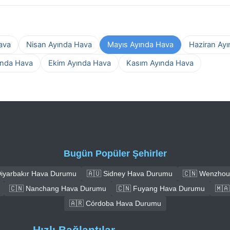
ava
Nisan Ayında Hava
Mayıs Ayında Hava
Haziran Ay
ında Hava
Ekim Ayında Hava
Kasım Ayında Hava
Bugün Popüler Şehirler
Diyarbakır Hava Durumu
🇦🇺 Sidney Hava Durumu
🇨🇳 Wenzhou
🇨🇳 Nanchang Hava Durumu
🇨🇳 Fuyang Hava Durumu
🇲
🇦🇷 Córdoba Hava Durumu
Hızlı Bağlantılar