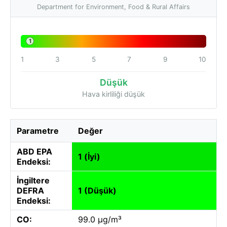
Department for Environment, Food & Rural Affairs
1
1
3
5
7
9
10
Düşük
Hava kirliliği düşük
Parametre
Değer
ABD EPA
1 (İyi)
Endeksi:
İngiltere
DEFRA
1 (Düşük)
Endeksi:
CO:
99.0 µg/m³