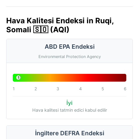
Hava Kalitesi Endeksi in Ruqi,
Somali 🇸🇴 (AQI)
ABD EPA Endeksi
Environmental Protection Agency
1
1
2
3
4
5
6
İyi
Hava kalitesi tatmin edici kabul edilir
İngiltere DEFRA Endeksi