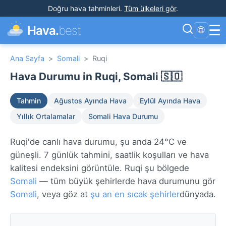
Doğru hava tahminleri
.
Tüm ülkeleri gör
.
☰
Hava.
best
🌐
Ana Sayfa
>
Somali
>
Ruqi
Hava Durumu in Ruqi, Somali 🇸🇴
Tahmin
Ağustos Ayında Hava
Eylül Ayında Hava
Yıllık Ortalamalar
Somali Hava Durumu
Ruqi'de canlı hava durumu, şu anda 24°C ve
güneşli. 7 günlük tahmini, saatlik koşulları ve hava
kalitesi endeksini görüntüle. Ruqi şu bölgede
Somali
— tüm büyük şehirlerde hava durumunu gör
Somali
, veya göz at
şu an en sıcak şehirler
dünyada.