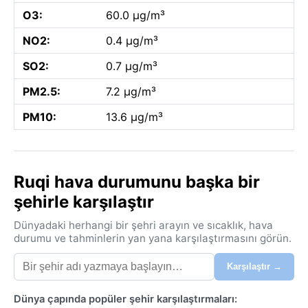
O3:
60.0 µg/m³
NO2:
0.4 µg/m³
SO2:
0.7 µg/m³
PM2.5:
7.2 µg/m³
PM10:
13.6 µg/m³
Ruqi hava durumunu başka bir
şehirle karşılaştır
Dünyadaki herhangi bir şehri arayın ve sıcaklık, hava
durumu ve tahminlerin yan yana karşılaştırmasını görün.
Karşılaştır →
Dünya çapında popüler şehir karşılaştırmaları: