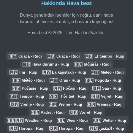
Hakkında Hava.best
Dünya genelindeki şehirler için doğru, canlı hava
durumu tahminleri almak için başvuru kaynağınız.
Hava.best © 2026. Tüm Hakları Saklıdır.
🇲🇾
🇮🇩
🇪🇸
Cuaca · Ruqi
Cuaca · Ruqi
El tiempo · Ruqi
🇹🇷
🇭🇺
Hava durumu · Ruqi
Időjárás · Ruqi
🇪🇪
🇱🇻
🇮🇹
Ilm · Ruqi
Laikapstākļi · Ruqi
Meteo · Ruqi
🇫🇷
🇱🇹
🇵🇱
Météo · Ruqi
Oras · Ruqi
Pogoda · Ruqi
🇸🇰
🇨🇿
🇫🇮
Počasie · Ruqi
Počasí · Ruqi
Sää · Ruqi
🇵🇹
🇻🇳
🇩🇰
Tempo · Ruqi
Thời tiết · Ruqi
Vejret · Ruqi
🇷🇸
🇸🇮
🇷🇴
Vreme · Ruqi
Vreme · Ruqi
Vremea · Ruqi
🇸🇪
🇳🇴
Vädret · Ruqi
Været · Ruqi
🇬🇧🇺🇸
🇳🇱
🇩🇪
Weather · Ruqi
Weer · Ruqi
Wetter · Ruqi
🇺🇦
🇷🇺
🇸🇦
Погода · Ruqi
Погода · Ruqi
الطقس · Ruqi