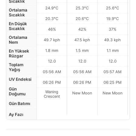
Sıcaklık
24.9°C
25.3°C
25.6°C
Ortalama
Sıcaklık
20.3°C
20.6°C
19.9°C
En Düşük
Sıcaklık
46%
42%
37%
Ortalama
49.7 kph
47.5 kph
49.3 kph
Nem
1.8 mm
1.5 mm
1.1 mm
En Yüksek
Rüzgar
12.0
12.0
12.0
Toplam
Yağış
05:56 AM
05:56 AM
05:57 AM
UV Endeksi
06:26 PM
06:26 PM
06:25 PM
Gün
Waning
New Moon
New Moon
N
Doğumu
Crescent
Gün Batımı
Ay Fazı