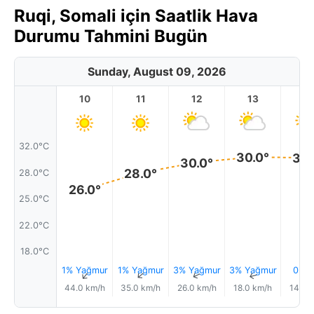
Ruqi, Somali için Saatlik Hava
Durumu Tahmini Bugün
Sunday, August 09, 2026
10
11
12
13
1
32.0°C
30.0°
30.
30.0°
28.0°
28.0°C
26.0°
25.0°C
22.0°C
18.0°C
1% Yağmur
1% Yağmur
3% Yağmur
3% Yağmur
0.2
↑
↑
↑
↑
44.0 km/h
35.0 km/h
26.0 km/h
18.0 km/h
14.0 