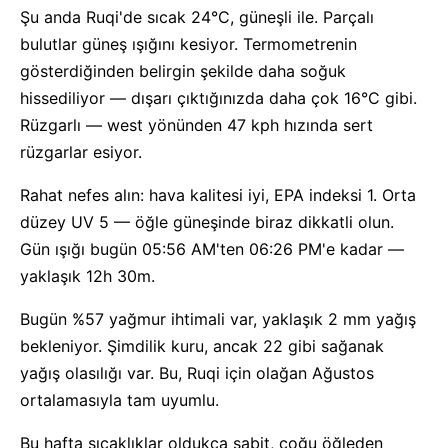
Şu anda Ruqi'de sıcak 24°C, güneşli ile. Parçalı
bulutlar güneş ışığını kesiyor. Termometrenin
gösterdiğinden belirgin şekilde daha soğuk
hissediliyor — dışarı çıktığınızda daha çok 16°C gibi.
Rüzgarlı — west yönünden 47 kph hızında sert
rüzgarlar esiyor.
Rahat nefes alın: hava kalitesi iyi, EPA indeksi 1. Orta
düzey UV 5 — öğle güneşinde biraz dikkatli olun.
Gün ışığı bugün 05:56 AM'ten 06:26 PM'e kadar —
yaklaşık 12h 30m.
Bugün %57 yağmur ihtimali var, yaklaşık 2 mm yağış
bekleniyor. Şimdilik kuru, ancak 22 gibi sağanak
yağış olasılığı var. Bu, Ruqi için olağan Ağustos
ortalamasıyla tam uyumlu.
Bu hafta sıcaklıklar oldukça sabit, çoğu öğleden