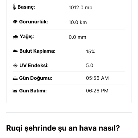
🌡️
Basınç:
1012.0 mb
👁️
Görünürlük:
10.0 km
🌧️
Yağış:
0.0 mm
☁️
Bulut Kaplama:
15%
☀️
UV Endeksi:
5.0
🌅
Gün Doğumu:
05:56 AM
🌇
Gün Batımı:
06:26 PM
Ruqi şehrinde şu an hava nasıl?