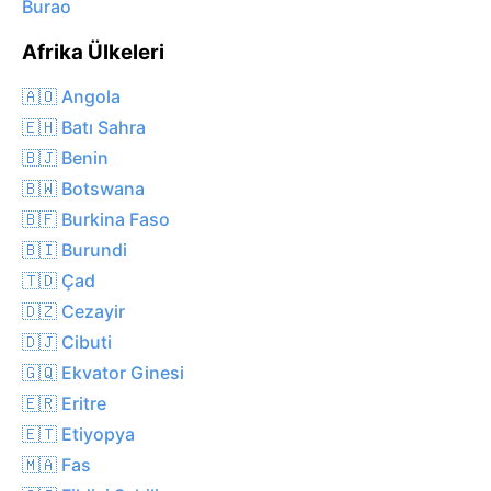
Burao
Afrika Ülkeleri
🇦🇴 Angola
🇪🇭 Batı Sahra
🇧🇯 Benin
🇧🇼 Botswana
🇧🇫 Burkina Faso
🇧🇮 Burundi
🇹🇩 Çad
🇩🇿 Cezayir
🇩🇯 Cibuti
🇬🇶 Ekvator Ginesi
🇪🇷 Eritre
🇪🇹 Etiyopya
🇲🇦 Fas