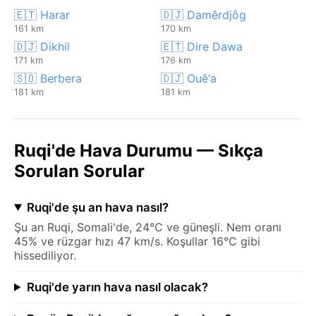
🇪🇹 Harar
🇩🇯 Damêrdjôg
161 km
170 km
🇩🇯 Dikhil
🇪🇹 Dire Dawa
171 km
176 km
🇸🇴 Berbera
🇩🇯 Ouê‘a
181 km
181 km
Ruqi'de Hava Durumu — Sıkça
Sorulan Sorular
Ruqi'de şu an hava nasıl?
Şu an Ruqi, Somali'de, 24°C ve güneşli. Nem oranı
45% ve rüzgar hızı 47 km/s. Koşullar 16°C gibi
hissediliyor.
Ruqi'de yarın hava nasıl olacak?