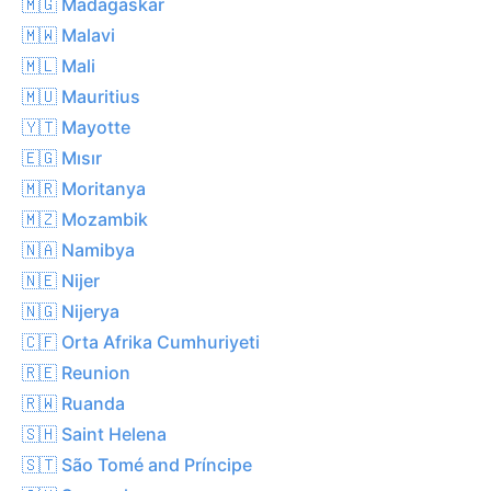
🇲🇬 Madagaskar
🇲🇼 Malavi
🇲🇱 Mali
🇲🇺 Mauritius
🇾🇹 Mayotte
🇪🇬 Mısır
🇲🇷 Moritanya
🇲🇿 Mozambik
🇳🇦 Namibya
🇳🇪 Nijer
🇳🇬 Nijerya
🇨🇫 Orta Afrika Cumhuriyeti
🇷🇪 Reunion
🇷🇼 Ruanda
🇸🇭 Saint Helena
🇸🇹 São Tomé and Príncipe