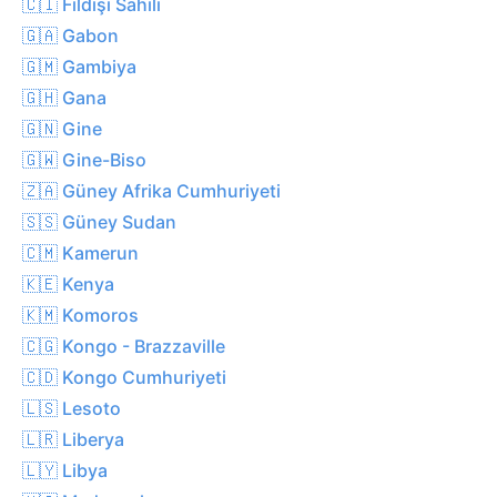
🇨🇮 Fildişi Sahili
🇬🇦 Gabon
🇬🇲 Gambiya
🇬🇭 Gana
🇬🇳 Gine
🇬🇼 Gine-Biso
🇿🇦 Güney Afrika Cumhuriyeti
🇸🇸 Güney Sudan
🇨🇲 Kamerun
🇰🇪 Kenya
🇰🇲 Komoros
🇨🇬 Kongo - Brazzaville
🇨🇩 Kongo Cumhuriyeti
🇱🇸 Lesoto
🇱🇷 Liberya
🇱🇾 Libya