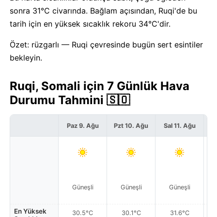
sonra 31°C civarında. Bağlam açısından, Ruqi'de bu
tarih için en yüksek sıcaklık rekoru 34°C'dir.
Özet: rüzgarlı — Ruqi çevresinde bugün sert esintiler
bekleyin.
Ruqi, Somali için 7 Günlük Hava
Durumu Tahmini 🇸🇴
Paz 9. Ağu
Pzt 10. Ağu
Sal 11. Ağu
Ça
Güneşli
Güneşli
Güneşli
En Yüksek
30.5°C
30.1°C
31.6°C