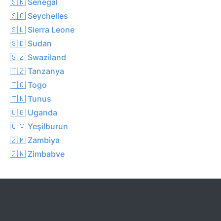
🇸🇳 Senegal
🇸🇨 Seychelles
🇸🇱 Sierra Leone
🇸🇩 Sudan
🇸🇿 Swaziland
🇹🇿 Tanzanya
🇹🇬 Togo
🇹🇳 Tunus
🇺🇬 Uganda
🇨🇻 Yeşilburun
🇿🇲 Zambiya
🇿🇼 Zimbabve