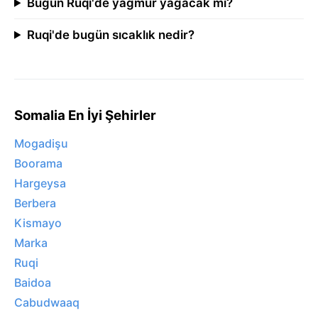
Bugün Ruqi'de yağmur yağacak mı?
Ruqi'de bugün sıcaklık nedir?
Somalia En İyi Şehirler
Mogadişu
Boorama
Hargeysa
Berbera
Kismayo
Marka
Ruqi
Baidoa
Cabudwaaq