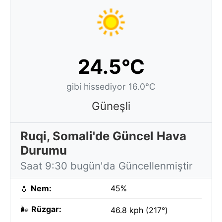
24.5°C
gibi hissediyor 16.0°C
Güneşli
Ruqi, Somali'de Güncel Hava
Durumu
Saat 9:30 bugün'da Güncellenmiştir
💧
Nem:
45%
🌬️
Rüzgar:
46.8 kph (217°)