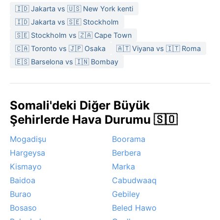
🇮🇩 Jakarta vs 🇺🇸 New York kenti
🇮🇩 Jakarta vs 🇸🇪 Stockholm
🇸🇪 Stockholm vs 🇿🇦 Cape Town
🇨🇦 Toronto vs 🇯🇵 Osaka
🇦🇹 Viyana vs 🇮🇹 Roma
🇪🇸 Barselona vs 🇮🇳 Bombay
Somali'deki Diğer Büyük
Şehirlerde Hava Durumu 🇸🇴
Mogadişu
Boorama
Hargeysa
Berbera
Kismayo
Marka
Baidoa
Cabudwaaq
Burao
Gebiley
Bosaso
Beled Hawo