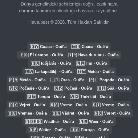
Dünya genelindeki şehirler için doğru, canlı hava
durumu tahminleri almak için başvuru kaynağınız.
Hava.best © 2026. Tüm Hakları Saklıdır.
🇲🇾
🇮🇩
Cuaca · Ouê‘a
Cuaca · Ouê‘a
🇪🇸
🇹🇷
El tiempo · Ouê‘a
Hava durumu · Ouê‘a
🇭🇺
🇪🇪
Időjárás · Ouê‘a
Ilm · Ouê‘a
🇱🇻
🇮🇹
Laikapstākļi · Ouê‘a
Meteo · Ouê‘a
🇫🇷
🇱🇹
🇵🇱
Météo · Ouê‘a
Oras · Ouê‘a
Pogoda · Ouê‘a
🇸🇰
🇨🇿
🇫🇮
Počasie · Ouê‘a
Počasí · Ouê‘a
Sää · Ouê‘a
🇵🇹
🇻🇳
Tempo · Ouê‘a
Thời tiết · Ouê‘a
🇩🇰
🇷🇸
🇸🇮
Vejret · Ouê‘a
Vreme · Ouê‘a
Vreme · Ouê‘a
🇷🇴
🇸🇪
🇳🇴
Vremea · Ouê‘a
Vädret · Ouê‘a
Været · Ouê‘a
🇬🇧🇺🇸
🇳🇱
Weather · Ouê‘a
Weer · Ouê‘a
🇩🇪
🇺🇦
Wetter · Ouê‘a
Погода · Ouê‘a