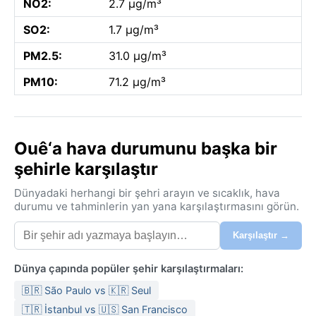
NO2:
2.7 µg/m³
SO2:
1.7 µg/m³
PM2.5:
31.0 µg/m³
PM10:
71.2 µg/m³
Ouê‘a hava durumunu başka bir
şehirle karşılaştır
Dünyadaki herhangi bir şehri arayın ve sıcaklık, hava
durumu ve tahminlerin yan yana karşılaştırmasını görün.
Karşılaştır →
Dünya çapında popüler şehir karşılaştırmaları:
🇧🇷 São Paulo vs 🇰🇷 Seul
🇹🇷 İstanbul vs 🇺🇸 San Francisco