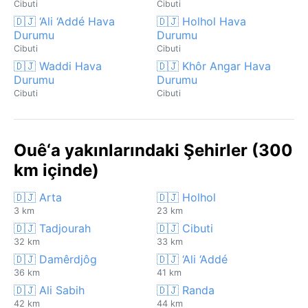
Cibuti
Cibuti
🇩🇯 ‘Ali ‘Addé Hava
🇩🇯 Holhol Hava
Durumu
Durumu
Cibuti
Cibuti
🇩🇯 Waddi Hava
🇩🇯 Khôr Angar Hava
Durumu
Durumu
Cibuti
Cibuti
Ouê‘a yakınlarındaki Şehirler (300
km içinde)
🇩🇯 Arta
🇩🇯 Holhol
3 km
23 km
🇩🇯 Tadjourah
🇩🇯 Cibuti
32 km
33 km
🇩🇯 Damêrdjôg
🇩🇯 ‘Ali ‘Addé
36 km
41 km
🇩🇯 Ali Sabih
🇩🇯 Randa
42 km
44 km