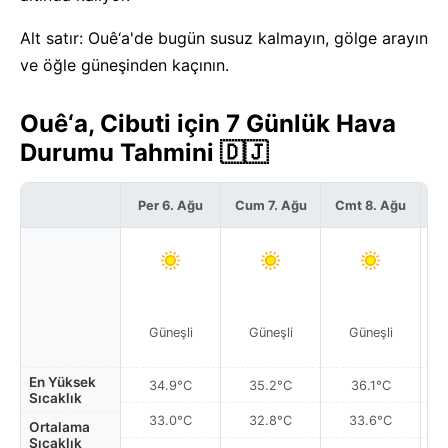
Alt satır: Ouê‘a'de bugün susuz kalmayın, gölge arayın
ve öğle güneşinden kaçının.
Ouê‘a, Cibuti için 7 Günlük Hava
Durumu Tahmini 🇩🇯
Per 6. Ağu
Cum 7. Ağu
Cmt 8. Ağu
P
Güneşli
Güneşli
Güneşli
En Yüksek
34.9°C
35.2°C
36.1°C
Sıcaklık
33.0°C
32.8°C
33.6°C
Ortalama
Sıcaklık