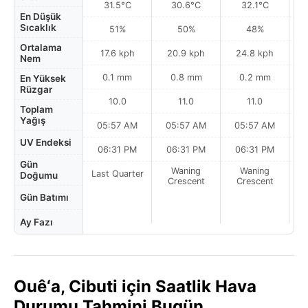
31.5°C
30.6°C
32.1°C
En Düşük
Sıcaklık
51%
50%
48%
Ortalama
17.6 kph
20.9 kph
24.8 kph
Nem
0.1 mm
0.8 mm
0.2 mm
En Yüksek
Rüzgar
10.0
11.0
11.0
Toplam
Yağış
05:57 AM
05:57 AM
05:57 AM
UV Endeksi
06:31 PM
06:31 PM
06:31 PM
Gün
Waning
Waning
Last Quarter
Doğumu
Crescent
Crescent
Gün Batımı
Ay Fazı
Ouê‘a, Cibuti için Saatlik Hava
Durumu Tahmini Bugün