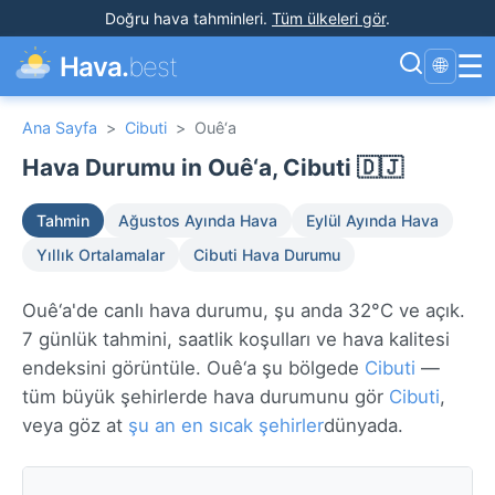
Doğru hava tahminleri
.
Tüm ülkeleri gör
.
☰
Hava.
best
🌐
Ana Sayfa
>
Cibuti
>
Ouê‘a
Hava Durumu in Ouê‘a, Cibuti 🇩🇯
Tahmin
Ağustos Ayında Hava
Eylül Ayında Hava
Yıllık Ortalamalar
Cibuti Hava Durumu
Ouê‘a'de canlı hava durumu, şu anda 32°C ve açık.
7 günlük tahmini, saatlik koşulları ve hava kalitesi
endeksini görüntüle. Ouê‘a şu bölgede
Cibuti
—
tüm büyük şehirlerde hava durumunu gör
Cibuti
,
veya göz at
şu an en sıcak şehirler
dünyada.