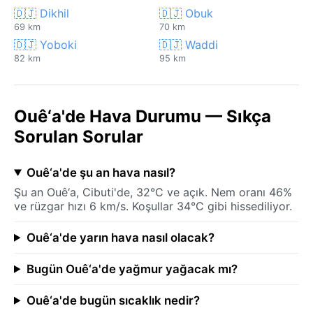
🇩🇯 Dikhil
🇩🇯 Obuk
69 km
70 km
🇩🇯 Yoboki
🇩🇯 Waddi
82 km
95 km
Ouê‘a'de Hava Durumu — Sıkça
Sorulan Sorular
Ouê‘a'de şu an hava nasıl?
Şu an Ouê‘a, Cibuti'de, 32°C ve açık. Nem oranı 46%
ve rüzgar hızı 6 km/s. Koşullar 34°C gibi hissediliyor.
Ouê‘a'de yarın hava nasıl olacak?
Bugün Ouê‘a'de yağmur yağacak mı?
Ouê‘a'de bugün sıcaklık nedir?