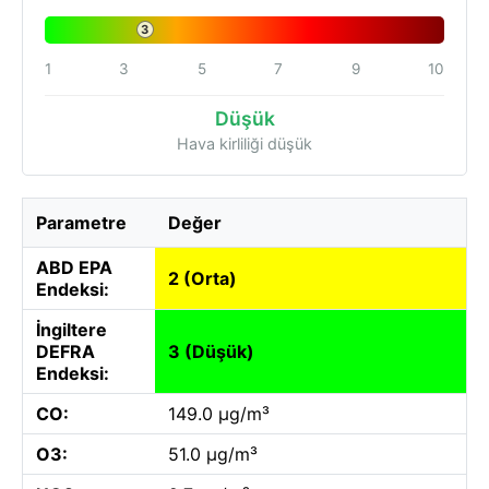
3
1
3
5
7
9
10
Düşük
Hava kirliliği düşük
Parametre
Değer
ABD EPA
2 (Orta)
Endeksi:
İngiltere
DEFRA
3 (Düşük)
Endeksi:
CO:
149.0 µg/m³
O3:
51.0 µg/m³