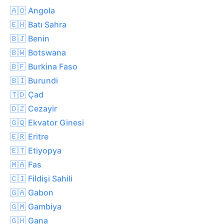
🇦🇴 Angola
🇪🇭 Batı Sahra
🇧🇯 Benin
🇧🇼 Botswana
🇧🇫 Burkina Faso
🇧🇮 Burundi
🇹🇩 Çad
🇩🇿 Cezayir
🇬🇶 Ekvator Ginesi
🇪🇷 Eritre
🇪🇹 Etiyopya
🇲🇦 Fas
🇨🇮 Fildişi Sahili
🇬🇦 Gabon
🇬🇲 Gambiya
🇬🇭 Gana