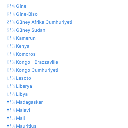
🇬🇳 Gine
🇬🇼 Gine-Biso
🇿🇦 Güney Afrika Cumhuriyeti
🇸🇸 Güney Sudan
🇨🇲 Kamerun
🇰🇪 Kenya
🇰🇲 Komoros
🇨🇬 Kongo - Brazzaville
🇨🇩 Kongo Cumhuriyeti
🇱🇸 Lesoto
🇱🇷 Liberya
🇱🇾 Libya
🇲🇬 Madagaskar
🇲🇼 Malavi
🇲🇱 Mali
🇲🇺 Mauritius