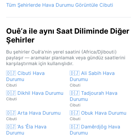
Tüm Şehirlerde Hava Durumu Görüntüle Cibuti
Ouê‘a ile aynı Saat Diliminde Diğer
Şehirler
Bu şehirler Ouê‘a'nin yerel saatini (Africa/Djibouti)
paylaşır — aramalar planlamak veya gündüz saatlerini
karşılaştırmak için kullanışlıdır.
🇩🇯 Cibuti Hava
🇩🇯 Ali Sabih Hava
Durumu
Durumu
Cibuti
Cibuti
🇩🇯 Dikhil Hava Durumu
🇩🇯 Tadjourah Hava
Durumu
Cibuti
Cibuti
🇩🇯 Arta Hava Durumu
🇩🇯 Obuk Hava Durumu
Cibuti
Cibuti
🇩🇯 ‘As ‘Êla Hava
🇩🇯 Damêrdjôg Hava
Durumu
Durumu