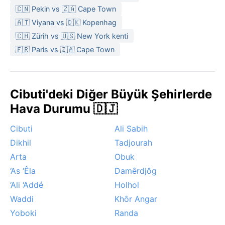
🇨🇳 Pekin vs 🇿🇦 Cape Town
🇦🇹 Viyana vs 🇩🇰 Kopenhag
🇨🇭 Zürih vs 🇺🇸 New York kenti
🇫🇷 Paris vs 🇿🇦 Cape Town
Cibuti'deki Diğer Büyük Şehirlerde
Hava Durumu 🇩🇯
Cibuti
Ali Sabih
Dikhil
Tadjourah
Arta
Obuk
‘As ‘Êla
Damêrdjôg
‘Ali ‘Addé
Holhol
Waddi
Khôr Angar
Yoboki
Randa