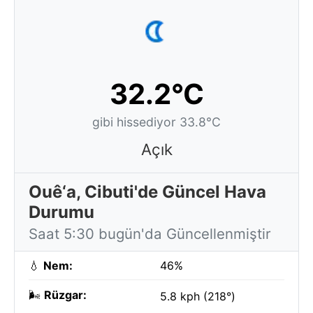
32.2°C
gibi hissediyor 33.8°C
Açık
Ouê‘a, Cibuti'de Güncel Hava
Durumu
Saat 5:30 bugün'da Güncellenmiştir
💧
Nem:
46%
🌬️
Rüzgar:
5.8 kph (218°)