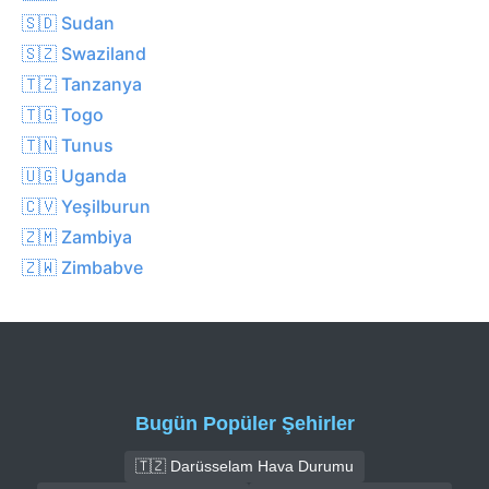
🇸🇩 Sudan
🇸🇿 Swaziland
🇹🇿 Tanzanya
🇹🇬 Togo
🇹🇳 Tunus
🇺🇬 Uganda
🇨🇻 Yeşilburun
🇿🇲 Zambiya
🇿🇼 Zimbabve
Bugün Popüler Şehirler
🇹🇿 Darüsselam Hava Durumu