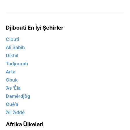
Djibouti En İyi Şehirler
Cibuti
Ali Sabih
Dikhil
Tadjourah
Arta
Obuk
‘As ‘Êla
Damêrdjôg
Ouê‘a
‘Ali ‘Addé
Afrika Ülkeleri