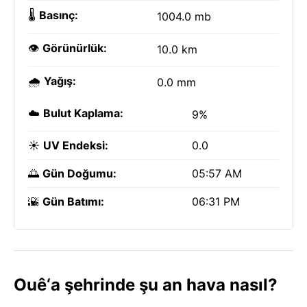
🌡️
Basınç:
1004.0 mb
👁️
Görünürlük:
10.0 km
🌧️
Yağış:
0.0 mm
☁️
Bulut Kaplama:
9%
☀️
UV Endeksi:
0.0
🌅
Gün Doğumu:
05:57 AM
🌇
Gün Batımı:
06:31 PM
Ouê‘a şehrinde şu an hava nasıl?