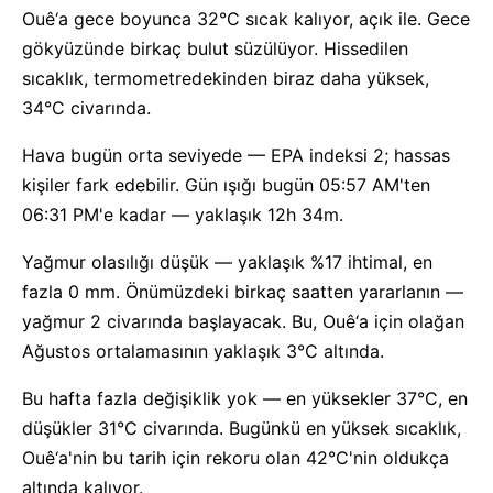
Ouê‘a gece boyunca 32°C sıcak kalıyor, açık ile. Gece
gökyüzünde birkaç bulut süzülüyor. Hissedilen
sıcaklık, termometredekinden biraz daha yüksek,
34°C civarında.
Hava bugün orta seviyede — EPA indeksi 2; hassas
kişiler fark edebilir. Gün ışığı bugün 05:57 AM'ten
06:31 PM'e kadar — yaklaşık 12h 34m.
Yağmur olasılığı düşük — yaklaşık %17 ihtimal, en
fazla 0 mm. Önümüzdeki birkaç saatten yararlanın —
yağmur 2 civarında başlayacak. Bu, Ouê‘a için olağan
Ağustos ortalamasının yaklaşık 3°C altında.
Bu hafta fazla değişiklik yok — en yüksekler 37°C, en
düşükler 31°C civarında. Bugünkü en yüksek sıcaklık,
Ouê‘a'nin bu tarih için rekoru olan 42°C'nin oldukça
altında kalıyor.