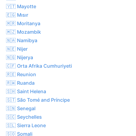
🇾🇹 Mayotte
🇪🇬 Mısır
🇲🇷 Moritanya
🇲🇿 Mozambik
🇳🇦 Namibya
🇳🇪 Nijer
🇳🇬 Nijerya
🇨🇫 Orta Afrika Cumhuriyeti
🇷🇪 Reunion
🇷🇼 Ruanda
🇸🇭 Saint Helena
🇸🇹 São Tomé and Príncipe
🇸🇳 Senegal
🇸🇨 Seychelles
🇸🇱 Sierra Leone
🇸🇴 Somali