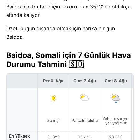
Baidoa'nin bu tarih için rekoru olan 35°C'nin oldukça
altında kalıyor.
Özet: bugün dışarıda olmak için harika bir gün
Baidoa.
Baidoa, Somali için 7 Günlük Hava
Durumu Tahmini 🇸🇴
Per 6. Ağu
Cum 7. Ağu
Cmt 8. Ağu
P
Yakınlarda yer
Güneşli
Parçalı bulutlu
Par
yer yağmur
En Yüksek
31.8°C
33.4°C
28.6°C