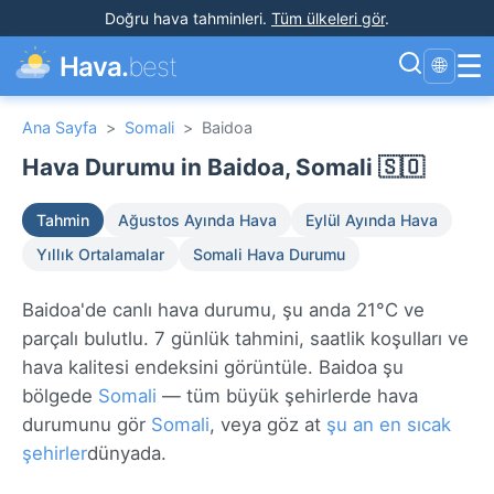
Doğru hava tahminleri
.
Tüm ülkeleri gör
.
☰
Hava.
best
🌐
Ana Sayfa
>
Somali
>
Baidoa
Hava Durumu in Baidoa, Somali 🇸🇴
Tahmin
Ağustos Ayında Hava
Eylül Ayında Hava
Yıllık Ortalamalar
Somali Hava Durumu
Baidoa'de canlı hava durumu, şu anda 21°C ve
parçalı bulutlu. 7 günlük tahmini, saatlik koşulları ve
hava kalitesi endeksini görüntüle. Baidoa şu
bölgede
Somali
— tüm büyük şehirlerde hava
durumunu gör
Somali
, veya göz at
şu an en sıcak
şehirler
dünyada.