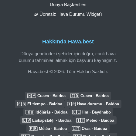
Dünya Başkentleri
🧩 Ücretsiz Hava Durumu Widget'ı
Hakkında Hava.best
Dünya genelindeki şehirler için doğru, canlı hava
durumu tahminleri almak için başvuru kaynağınız.
Hava.best © 2026. Tüm Hakları Saklıdır.
🇲🇾
🇮🇩
Cuaca · Baidoa
Cuaca · Baidoa
🇪🇸
🇹🇷
El tiempo · Baidoa
Hava durumu · Baidoa
🇭🇺
🇪🇪
Időjárás · Baidoa
Ilm · Baydhabo
🇱🇻
🇮🇹
Laikapstākļi · Baidoa
Meteo · Baidoa
🇫🇷
🇱🇹
Météo · Baidoa
Oras · Baidoa