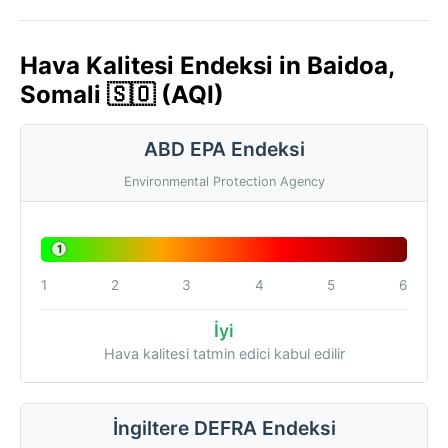
Hava Kalitesi Endeksi in Baidoa,
Somali 🇸🇴 (AQI)
ABD EPA Endeksi
Environmental Protection Agency
1
1
2
3
4
5
6
İyi
Hava kalitesi tatmin edici kabul edilir
İngiltere DEFRA Endeksi