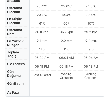
Sıcaklık
25.4°C
25.6°C
24.5°C
Ortalama
Sıcaklık
20.7°C
19.3°C
20.4°C
En Düşük
Sıcaklık
61%
60%
67%
Ortalama
36.0 kph
36.7 kph
29.2 kph
Nem
0.1 mm
0.0 mm
0.4 mm
En Yüksek
Rüzgar
11.0
11.0
9.0
Toplam
Yağış
06:04 AM
06:04 AM
06:04 AM
0
UV Endeksi
06:18 PM
06:18 PM
06:18 PM
Gün
Waning
Waning
Last Quarter
Doğumu
Crescent
Crescent
Gün Batımı
Ay Fazı