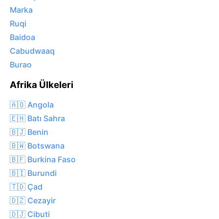
Marka
Ruqi
Baidoa
Cabudwaaq
Burao
Afrika Ülkeleri
🇦🇴 Angola
🇪🇭 Batı Sahra
🇧🇯 Benin
🇧🇼 Botswana
🇧🇫 Burkina Faso
🇧🇮 Burundi
🇹🇩 Çad
🇩🇿 Cezayir
🇩🇯 Cibuti