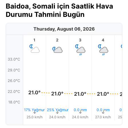
Baidoa, Somali için Saatlik Hava
Durumu Tahmini Bugün
Thursday, August 06, 2026
1
2
3
4
5
33.0°C
29.0°C
26.0°C
22.0°C
21.0°
21.0°
21.0°
21.0°
21.
18.0°C
17% Yağmur
25% Yağmur
0.0 mm
0.0 mm
0.0
↑
↑
↑
↑
25.0 km/h
24.0 km/h
24.0 km/h
27.0 km/h
25.0 