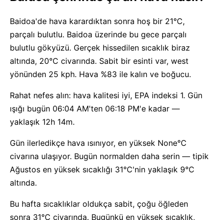
Baidoa'de hava karardıktan sonra hoş bir 21°C,
parçalı bulutlu. Baidoa üzerinde bu gece parçalı
bulutlu gökyüzü. Gerçek hissedilen sıcaklık biraz
altında, 20°C civarında. Sabit bir esinti var, west
yönünden 25 kph. Hava %83 ile kalın ve boğucu.
Rahat nefes alın: hava kalitesi iyi, EPA indeksi 1. Gün
ışığı bugün 06:04 AM'ten 06:18 PM'e kadar —
yaklaşık 12h 14m.
Gün ilerledikçe hava ısınıyor, en yüksek None°C
civarına ulaşıyor. Bugün normalden daha serin — tipik
Ağustos en yüksek sıcaklığı 31°C'nin yaklaşık 9°C
altında.
Bu hafta sıcaklıklar oldukça sabit, çoğu öğleden
sonra 31°C civarında. Bugünkü en yüksek sıcaklık,