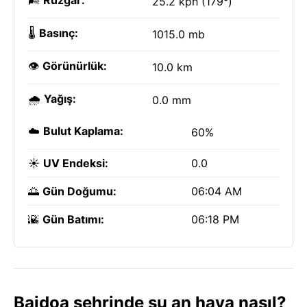
🌬️
Rüzgar:
25.2 kph (179°)
🌡️
Basınç:
1015.0 mb
👁️
Görünürlük:
10.0 km
🌧️
Yağış:
0.0 mm
☁️
Bulut Kaplama:
60%
☀️
UV Endeksi:
0.0
🌅
Gün Doğumu:
06:04 AM
🌇
Gün Batımı:
06:18 PM
Baidoa şehrinde şu an hava nasıl?