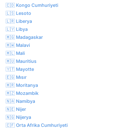
🇨🇩 Kongo Cumhuriyeti
🇱🇸 Lesoto
🇱🇷 Liberya
🇱🇾 Libya
🇲🇬 Madagaskar
🇲🇼 Malavi
🇲🇱 Mali
🇲🇺 Mauritius
🇾🇹 Mayotte
🇪🇬 Mısır
🇲🇷 Moritanya
🇲🇿 Mozambik
🇳🇦 Namibya
🇳🇪 Nijer
🇳🇬 Nijerya
🇨🇫 Orta Afrika Cumhuriyeti