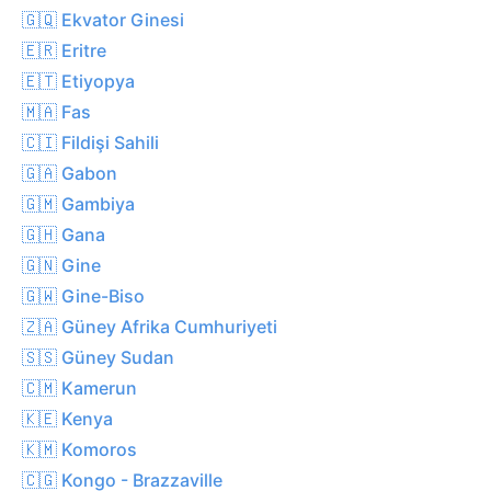
🇬🇶 Ekvator Ginesi
🇪🇷 Eritre
🇪🇹 Etiyopya
🇲🇦 Fas
🇨🇮 Fildişi Sahili
🇬🇦 Gabon
🇬🇲 Gambiya
🇬🇭 Gana
🇬🇳 Gine
🇬🇼 Gine-Biso
🇿🇦 Güney Afrika Cumhuriyeti
🇸🇸 Güney Sudan
🇨🇲 Kamerun
🇰🇪 Kenya
🇰🇲 Komoros
🇨🇬 Kongo - Brazzaville