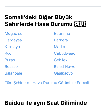
sıcak aylardır. Baidoa’da sık görülen bir hava olayı,
özell
Somali'deki Diğer Büyük
Şehirlerde Hava Durumu 🇸🇴
Mogadişu
Boorama
Hargeysa
Berbera
Kismayo
Marka
Ruqi
Cabudwaaq
Burao
Gebiley
Bosaso
Beled Hawo
Balanbale
Gaalkacyo
Tüm Şehirlerde Hava Durumu Görüntüle Somali
Baidoa ile aynı Saat Diliminde