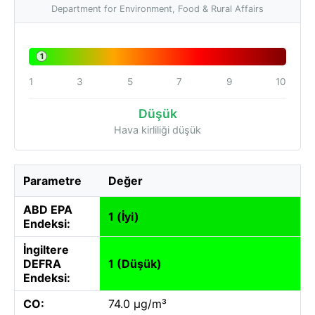
Department for Environment, Food & Rural Affairs
1
1
3
5
7
9
10
Düşük
Hava kirliliği düşük
Parametre
Değer
ABD EPA
1 (İyi)
Endeksi:
İngiltere
DEFRA
1 (Düşük)
Endeksi:
CO:
74.0 µg/m³