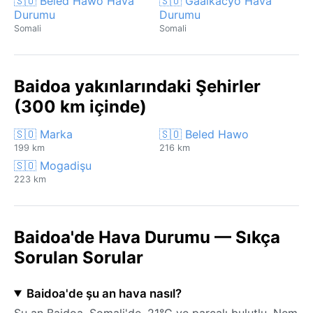
🇸🇴 Beled Hawo Hava
🇸🇴 Gaalkacyo Hava
Durumu
Durumu
Somali
Somali
Baidoa yakınlarındaki Şehirler
(300 km içinde)
🇸🇴 Marka
🇸🇴 Beled Hawo
199 km
216 km
🇸🇴 Mogadişu
223 km
Baidoa'de Hava Durumu — Sıkça
Sorulan Sorular
Baidoa'de şu an hava nasıl?
Şu an Baidoa, Somali'de, 21°C ve parçalı bulutlu. Nem