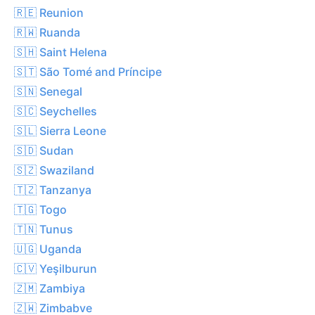
🇷🇪 Reunion
🇷🇼 Ruanda
🇸🇭 Saint Helena
🇸🇹 São Tomé and Príncipe
🇸🇳 Senegal
🇸🇨 Seychelles
🇸🇱 Sierra Leone
🇸🇩 Sudan
🇸🇿 Swaziland
🇹🇿 Tanzanya
🇹🇬 Togo
🇹🇳 Tunus
🇺🇬 Uganda
🇨🇻 Yeşilburun
🇿🇲 Zambiya
🇿🇼 Zimbabve