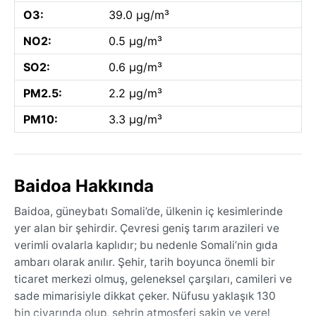
O3:
39.0 µg/m³
NO2:
0.5 µg/m³
SO2:
0.6 µg/m³
PM2.5:
2.2 µg/m³
PM10:
3.3 µg/m³
Baidoa Hakkında
Baidoa, güneybatı Somali’de, ülkenin iç kesimlerinde
yer alan bir şehirdir. Çevresi geniş tarım arazileri ve
verimli ovalarla kaplıdır; bu nedenle Somali’nin gıda
ambarı olarak anılır. Şehir, tarih boyunca önemli bir
ticaret merkezi olmuş, geleneksel çarşıları, camileri ve
sade mimarisiyle dikkat çeker. Nüfusu yaklaşık 130
bin civarında olup, şehrin atmosferi sakin ve yerel