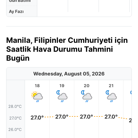
Gün Batımı
Ay Fazı
Manila, Filipinler Cumhuriyeti için
Saatlik Hava Durumu Tahmini
Bugün
Wednesday, August 05, 2026
18
19
20
21
2
28.0°C
27.0°
27.0°
27.0°
27.0°
27.0°C
26.
26.0°C