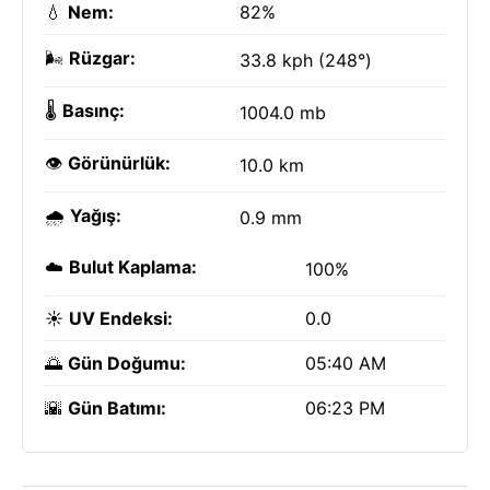
💧
Nem:
82%
🌬️
Rüzgar:
33.8 kph (248°)
🌡️
Basınç:
1004.0 mb
👁️
Görünürlük:
10.0 km
🌧️
Yağış:
0.9 mm
☁️
Bulut Kaplama:
100%
☀️
UV Endeksi:
0.0
🌅
Gün Doğumu:
05:40 AM
🌇
Gün Batımı:
06:23 PM