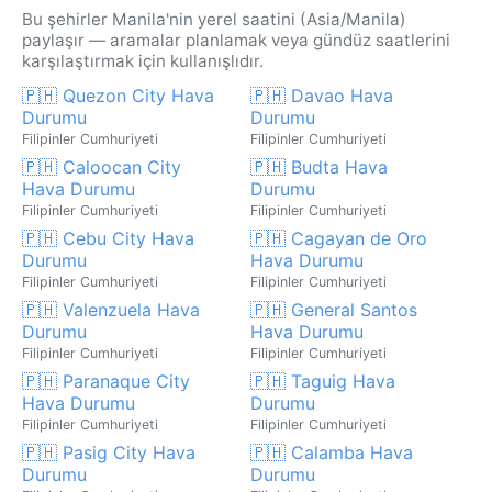
Bu şehirler Manila'nin yerel saatini (Asia/Manila)
paylaşır — aramalar planlamak veya gündüz saatlerini
karşılaştırmak için kullanışlıdır.
🇵🇭 Quezon City Hava
🇵🇭 Davao Hava
Durumu
Durumu
Filipinler Cumhuriyeti
Filipinler Cumhuriyeti
🇵🇭 Caloocan City
🇵🇭 Budta Hava
Hava Durumu
Durumu
Filipinler Cumhuriyeti
Filipinler Cumhuriyeti
🇵🇭 Cebu City Hava
🇵🇭 Cagayan de Oro
Durumu
Hava Durumu
Filipinler Cumhuriyeti
Filipinler Cumhuriyeti
🇵🇭 Valenzuela Hava
🇵🇭 General Santos
Durumu
Hava Durumu
Filipinler Cumhuriyeti
Filipinler Cumhuriyeti
🇵🇭 Paranaque City
🇵🇭 Taguig Hava
Hava Durumu
Durumu
Filipinler Cumhuriyeti
Filipinler Cumhuriyeti
🇵🇭 Pasig City Hava
🇵🇭 Calamba Hava
Durumu
Durumu