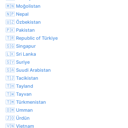
🇲🇳 Moğolistan
🇳🇵 Nepal
🇺🇿 Özbekistan
🇵🇰 Pakistan
🇹🇷 Republic of Türkiye
🇸🇬 Singapur
🇱🇰 Sri Lanka
🇸🇾 Suriye
🇸🇦 Suudi Arabistan
🇹🇯 Tacikistan
🇹🇭 Tayland
🇹🇼 Tayvan
🇹🇲 Türkmenistan
🇴🇲 Umman
🇯🇴 Ürdün
🇻🇳 Vietnam