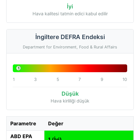
İyi
Hava kalitesi tatmin edici kabul edilir
İngiltere DEFRA Endeksi
Department for Environment, Food & Rural Affairs
1
1
3
5
7
9
10
Düşük
Hava kirliliği düşük
Parametre
Değer
ABD EPA
1 (İyi)