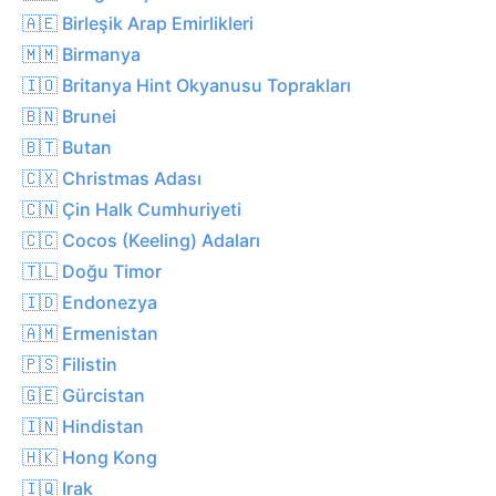
🇦🇪 Birleşik Arap Emirlikleri
🇲🇲 Birmanya
🇮🇴 Britanya Hint Okyanusu Toprakları
🇧🇳 Brunei
🇧🇹 Butan
🇨🇽 Christmas Adası
🇨🇳 Çin Halk Cumhuriyeti
🇨🇨 Cocos (Keeling) Adaları
🇹🇱 Doğu Timor
🇮🇩 Endonezya
🇦🇲 Ermenistan
🇵🇸 Filistin
🇬🇪 Gürcistan
🇮🇳 Hindistan
🇭🇰 Hong Kong
🇮🇶 Irak