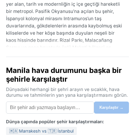
yer alan, tarih ve modernliğin iç içe geçtiği hareketli
bir metropol. Pasifik Okyanusu’na açılan bu şehir,
İspanyol kolonyal mirasını Intramuros’un taş
duvarlarında, gökdelenlerin arasında kaybolmuş eski
kiliselerde ve her köşe başında duyulan neşeli bir
kaos hissinde barındırır. Rizal Parkı, Malacañang
Sarayı ve gece hayatıyla ünlü Makati bölgesi en
bilinen noktalar arasında. Coğrafi olarak Luzon
Adası’nın güneybatısında, Pasifik Ateş Çemberi’nin
Manila hava durumunu başka bir
ucunda ve sık sık tayfun rotasında yer alan şehir,
yoğun nüfusuna rağmen tropikal bir canlılık taşır.
şehirle karşılaştır
Köppen iklim sınıflandırmasına göre Aw (tropikal
Dünyadaki herhangi bir şehri arayın ve sıcaklık, hava
savan) kuşağında bulunan Manila’da iki ana mevsim
durumu ve tahminlerin yan yana karşılaştırmasını görün.
vardır: kurak ve yağışlı. Marttan mayısa kadar süren
Karşılaştır →
kurak yaz aylarında sıcaklık 33-35°C’yi bulur, nem
oranı yüzde 80’lere dayanır ve bunaltıcı bir sıcak
Dünya çapında popüler şehir karşılaştırmaları:
hissedilir. Hazirandan kasıma kadar olan yağışlı
dönemde muson rüzgarları şiddetli sağanakları ve
🇲🇦 Marrakesh vs 🇹🇷 İstanbul