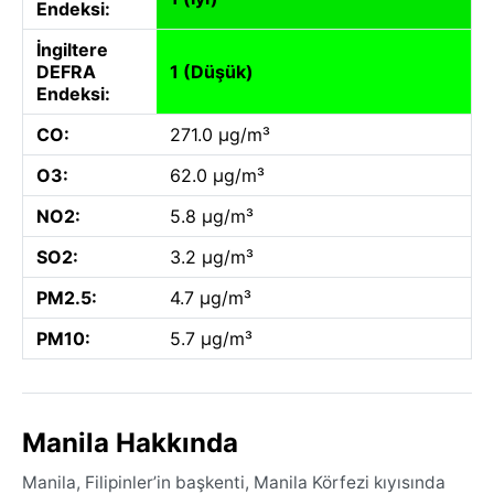
Endeksi:
İngiltere
DEFRA
1 (Düşük)
Endeksi:
CO:
271.0 µg/m³
O3:
62.0 µg/m³
NO2:
5.8 µg/m³
SO2:
3.2 µg/m³
PM2.5:
4.7 µg/m³
PM10:
5.7 µg/m³
Manila Hakkında
Manila, Filipinler’in başkenti, Manila Körfezi kıyısında