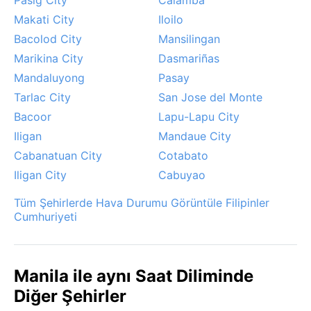
Makati City
Iloilo
Bacolod City
Mansilingan
Marikina City
Dasmariñas
Mandaluyong
Pasay
Tarlac City
San Jose del Monte
Bacoor
Lapu-Lapu City
Iligan
Mandaue City
Cabanatuan City
Cotabato
Iligan City
Cabuyao
Tüm Şehirlerde Hava Durumu Görüntüle Filipinler
Cumhuriyeti
Manila ile aynı Saat Diliminde
Diğer Şehirler