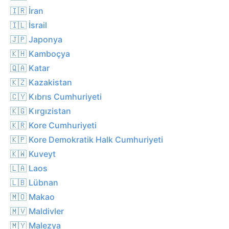
🇮🇷 İran
🇮🇱 İsrail
🇯🇵 Japonya
🇰🇭 Kamboçya
🇶🇦 Katar
🇰🇿 Kazakistan
🇨🇾 Kıbrıs Cumhuriyeti
🇰🇬 Kırgızistan
🇰🇷 Kore Cumhuriyeti
🇰🇵 Kore Demokratik Halk Cumhuriyeti
🇰🇼 Kuveyt
🇱🇦 Laos
🇱🇧 Lübnan
🇲🇴 Makao
🇲🇻 Maldivler
🇲🇾 Malezya