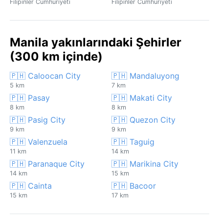
Filipinler Cumhuriyeti
Filipinler Cumhuriyeti
Manila yakınlarındaki Şehirler
(300 km içinde)
🇵🇭 Caloocan City
🇵🇭 Mandaluyong
5 km
7 km
🇵🇭 Pasay
🇵🇭 Makati City
8 km
8 km
🇵🇭 Pasig City
🇵🇭 Quezon City
9 km
9 km
🇵🇭 Valenzuela
🇵🇭 Taguig
11 km
14 km
🇵🇭 Paranaque City
🇵🇭 Marikina City
14 km
15 km
🇵🇭 Cainta
🇵🇭 Bacoor
15 km
17 km