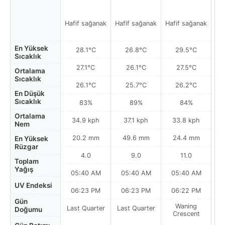
Hafif sağanak
Hafif sağanak
Hafif sağanak
Ha
En Yüksek
28.1°C
26.8°C
29.5°C
Sıcaklık
27.1°C
26.1°C
27.5°C
Ortalama
Sıcaklık
26.1°C
25.7°C
26.2°C
En Düşük
Sıcaklık
83%
89%
84%
Ortalama
34.9 kph
37.1 kph
33.8 kph
Nem
20.2 mm
49.6 mm
24.4 mm
En Yüksek
Rüzgar
4.0
9.0
11.0
Toplam
Yağış
05:40 AM
05:40 AM
05:40 AM
0
UV Endeksi
06:23 PM
06:23 PM
06:22 PM
Gün
Waning
Last Quarter
Last Quarter
Doğumu
Crescent