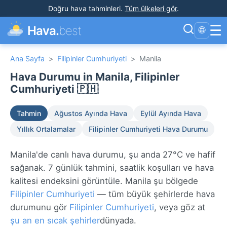
Doğru hava tahminleri
.
Tüm ülkeleri gör
.
☰
Hava.
best
🌐
Ana Sayfa
>
Filipinler Cumhuriyeti
>
Manila
Hava Durumu in Manila, Filipinler
Cumhuriyeti 🇵🇭
Tahmin
Ağustos Ayında Hava
Eylül Ayında Hava
Yıllık Ortalamalar
Filipinler Cumhuriyeti Hava Durumu
Manila'de canlı hava durumu, şu anda 27°C ve hafif
sağanak. 7 günlük tahmini, saatlik koşulları ve hava
kalitesi endeksini görüntüle. Manila şu bölgede
Filipinler Cumhuriyeti
— tüm büyük şehirlerde hava
durumunu gör
Filipinler Cumhuriyeti
, veya göz at
şu an en sıcak şehirler
dünyada.