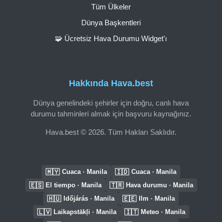
Tüm Ülkeler
Dünya Başkentleri
🧩 Ücretsiz Hava Durumu Widget'ı
Hakkında Hava.best
Dünya genelindeki şehirler için doğru, canlı hava
durumu tahminleri almak için başvuru kaynağınız.
Hava.best © 2026. Tüm Hakları Saklıdır.
🇲🇾
🇮🇩
Cuaca · Manila
Cuaca · Manila
🇪🇸
🇹🇷
El tiempo · Manila
Hava durumu · Manila
🇭🇺
🇪🇪
Időjárás · Manila
Ilm · Manila
🇱🇻
🇮🇹
Laikapstākļi · Manila
Meteo · Manila