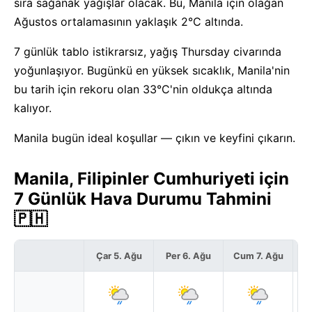
sıra sağanak yağışlar olacak. Bu, Manila için olağan
Ağustos ortalamasının yaklaşık 2°C altında.
7 günlük tablo istikrarsız, yağış Thursday civarında
yoğunlaşıyor. Bugünkü en yüksek sıcaklık, Manila'nin
bu tarih için rekoru olan 33°C'nin oldukça altında
kalıyor.
Manila bugün ideal koşullar — çıkın ve keyfini çıkarın.
Manila, Filipinler Cumhuriyeti için
7 Günlük Hava Durumu Tahmini
🇵🇭
Çar 5. Ağu
Per 6. Ağu
Cum 7. Ağu
C