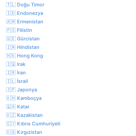
🇹🇱 Doğu Timor
🇮🇩 Endonezya
🇦🇲 Ermenistan
🇵🇸 Filistin
🇬🇪 Gürcistan
🇮🇳 Hindistan
🇭🇰 Hong Kong
🇮🇶 Irak
🇮🇷 İran
🇮🇱 İsrail
🇯🇵 Japonya
🇰🇭 Kamboçya
🇶🇦 Katar
🇰🇿 Kazakistan
🇨🇾 Kıbrıs Cumhuriyeti
🇰🇬 Kırgızistan