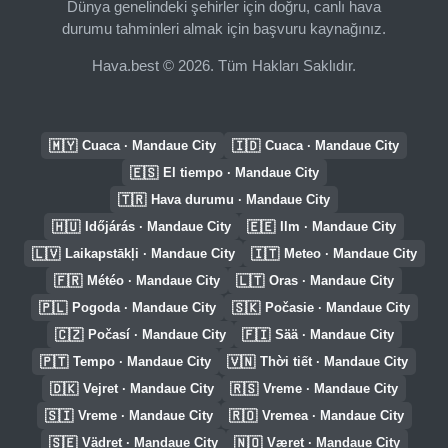
Dünya genelindeki şehirler için doğru, canlı hava
durumu tahminleri almak için başvuru kaynağınız.
Hava.best © 2026. Tüm Hakları Saklıdır.
🇲🇾
🇮🇩
Cuaca · Mandaue City
Cuaca · Mandaue City
🇪🇸
El tiempo · Mandaue City
🇹🇷
Hava durumu · Mandaue City
🇭🇺
🇪🇪
Időjárás · Mandaue City
Ilm · Mandaue City
🇱🇻
🇮🇹
Laikapstākļi · Mandaue City
Meteo · Mandaue City
🇫🇷
🇱🇹
Météo · Mandaue City
Oras · Mandaue City
🇵🇱
🇸🇰
Pogoda · Mandaue City
Počasie · Mandaue City
🇨🇿
🇫🇮
Počasí · Mandaue City
Sää · Mandaue City
🇵🇹
🇻🇳
Tempo · Mandaue City
Thời tiết · Mandaue City
🇩🇰
🇷🇸
Vejret · Mandaue City
Vreme · Mandaue City
🇸🇮
🇷🇴
Vreme · Mandaue City
Vremea · Mandaue City
🇸🇪
🇳🇴
Vädret · Mandaue City
Været · Mandaue City