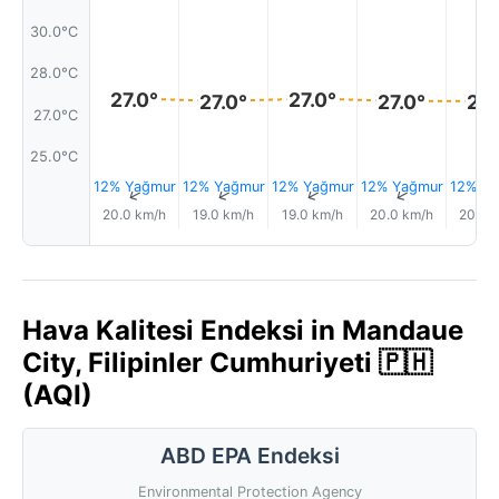
30.0°C
28.0°C
27.0°
27.0°
27.0°
27.0°
27.
27.0°C
25.0°C
12% Yağmur
12% Yağmur
12% Yağmur
12% Yağmur
12% Ya
↑
↑
↑
↑
20.0 km/h
19.0 km/h
19.0 km/h
20.0 km/h
20.0 
Hava Kalitesi Endeksi in Mandaue
City, Filipinler Cumhuriyeti 🇵🇭
(AQI)
ABD EPA Endeksi
Environmental Protection Agency