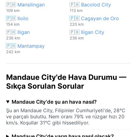
🇵🇭 Mansilingan
🇵🇭 Bacolod City
109 km
113 km
🇵🇭 Iloilo
🇵🇭 Cagayan de Oro
154 km
220 km
🇵🇭 Iligan
🇵🇭 Iligan City
236 km
236 km
🇵🇭 Mantampay
242 km
Mandaue City'de Hava Durumu —
Sıkça Sorulan Sorular
Mandaue City'de şu an hava nasıl?
Şu an Mandaue City, Filipinler Cumhuriyeti'de, 28°C
ve parçalı bulutlu. Nem oranı 79% ve rüzgar hızı 20
km/s. Koşullar 31°C gibi hissediliyor.
Mandaue City'de yarın hava nasıl olacak?