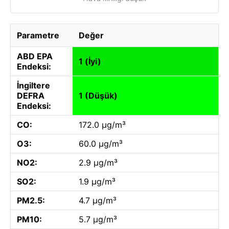
Parametre
Değer
ABD EPA
1 (İyi)
Endeksi:
İngiltere
DEFRA
1 (Düşük)
Endeksi:
CO:
172.0 µg/m³
O3:
60.0 µg/m³
NO2:
2.9 µg/m³
SO2:
1.9 µg/m³
PM2.5:
4.7 µg/m³
PM10:
5.7 µg/m³