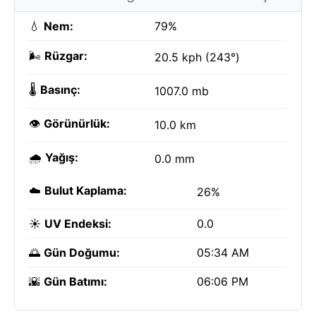
💧
Nem:
79%
🌬️
Rüzgar:
20.5 kph (243°)
🌡️
Basınç:
1007.0 mb
👁️
Görünürlük:
10.0 km
🌧️
Yağış:
0.0 mm
☁️
Bulut Kaplama:
26%
☀️
UV Endeksi:
0.0
🌅
Gün Doğumu:
05:34 AM
🌇
Gün Batımı:
06:06 PM