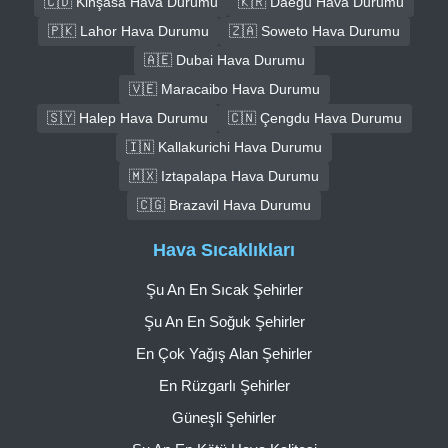
🇨🇩 Kinşasa Hava Durumu
🇰🇷 Daegu Hava Durumu
🇵🇰 Lahor Hava Durumu
🇿🇦 Soweto Hava Durumu
🇦🇪 Dubai Hava Durumu
🇻🇪 Maracaibo Hava Durumu
🇸🇾 Halep Hava Durumu
🇨🇳 Çengdu Hava Durumu
🇮🇳 Kallakurichi Hava Durumu
🇲🇽 Iztapalapa Hava Durumu
🇨🇬 Brazavil Hava Durumu
Hava Sıcaklıkları
Şu An En Sıcak Şehirler
Şu An En Soğuk Şehirler
En Çok Yağış Alan Şehirler
En Rüzgarlı Şehirler
Güneşli Şehirler