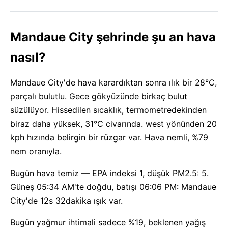
Mandaue City şehrinde şu an hava
nasıl?
Mandaue City'de hava karardıktan sonra ılık bir 28°C,
parçalı bulutlu. Gece gökyüzünde birkaç bulut
süzülüyor. Hissedilen sıcaklık, termometredekinden
biraz daha yüksek, 31°C civarında. west yönünden 20
kph hızında belirgin bir rüzgar var. Hava nemli, %79
nem oranıyla.
Bugün hava temiz — EPA indeksi 1, düşük PM2.5: 5.
Güneş 05:34 AM'te doğdu, batışı 06:06 PM: Mandaue
City'de 12s 32dakika ışık var.
Bugün yağmur ihtimali sadece %19, beklenen yağış