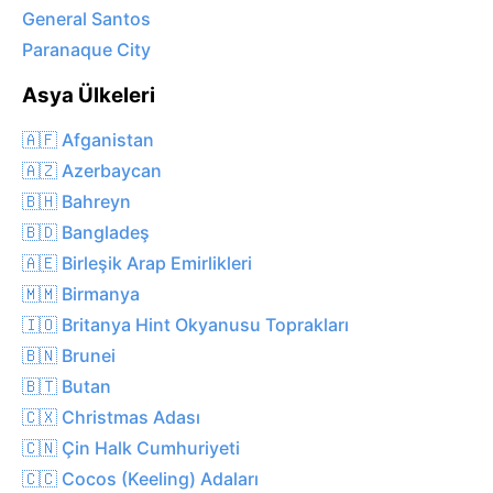
General Santos
Paranaque City
Asya Ülkeleri
🇦🇫 Afganistan
🇦🇿 Azerbaycan
🇧🇭 Bahreyn
🇧🇩 Bangladeş
🇦🇪 Birleşik Arap Emirlikleri
🇲🇲 Birmanya
🇮🇴 Britanya Hint Okyanusu Toprakları
🇧🇳 Brunei
🇧🇹 Butan
🇨🇽 Christmas Adası
🇨🇳 Çin Halk Cumhuriyeti
🇨🇨 Cocos (Keeling) Adaları