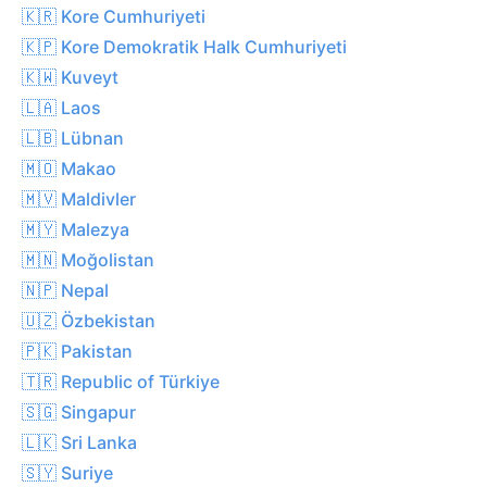
🇰🇷 Kore Cumhuriyeti
🇰🇵 Kore Demokratik Halk Cumhuriyeti
🇰🇼 Kuveyt
🇱🇦 Laos
🇱🇧 Lübnan
🇲🇴 Makao
🇲🇻 Maldivler
🇲🇾 Malezya
🇲🇳 Moğolistan
🇳🇵 Nepal
🇺🇿 Özbekistan
🇵🇰 Pakistan
🇹🇷 Republic of Türkiye
🇸🇬 Singapur
🇱🇰 Sri Lanka
🇸🇾 Suriye