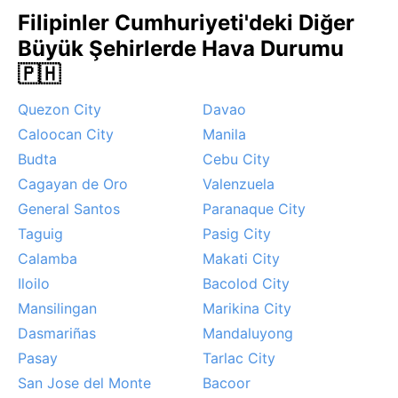
Filipinler Cumhuriyeti'deki Diğer
Büyük Şehirlerde Hava Durumu
🇵🇭
Quezon City
Davao
Caloocan City
Manila
Budta
Cebu City
Cagayan de Oro
Valenzuela
General Santos
Paranaque City
Taguig
Pasig City
Calamba
Makati City
Iloilo
Bacolod City
Mansilingan
Marikina City
Dasmariñas
Mandaluyong
Pasay
Tarlac City
San Jose del Monte
Bacoor