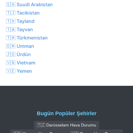
🇸🇦 Suudi Arabistan
🇹🇯 Tacikistan
🇹🇭 Tayland
🇹🇼 Tayvan
🇹🇲 Türkmenistan
🇴🇲 Umman
🇯🇴 Ürdün
🇻🇳 Vietnam
🇾🇪 Yemen
Bugün Popüler Şehirler
🇹🇿 Darüsselam Hava Durumu