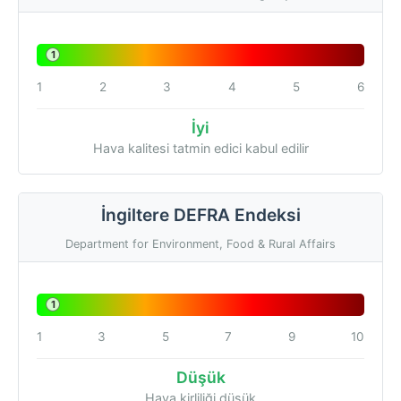
1
1
2
3
4
5
6
İyi
Hava kalitesi tatmin edici kabul edilir
İngiltere DEFRA Endeksi
Department for Environment, Food & Rural Affairs
1
1
3
5
7
9
10
Düşük
Hava kirliliği düşük