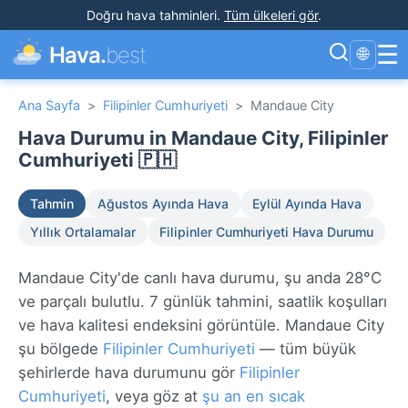
Doğru hava tahminleri
.
Tüm ülkeleri gör
.
☰
Hava.
best
🌐
Ana Sayfa
>
Filipinler Cumhuriyeti
>
Mandaue City
Hava Durumu in Mandaue City, Filipinler
Cumhuriyeti 🇵🇭
Tahmin
Ağustos Ayında Hava
Eylül Ayında Hava
Yıllık Ortalamalar
Filipinler Cumhuriyeti Hava Durumu
Mandaue City'de canlı hava durumu, şu anda 28°C
ve parçalı bulutlu. 7 günlük tahmini, saatlik koşulları
ve hava kalitesi endeksini görüntüle. Mandaue City
şu bölgede
Filipinler Cumhuriyeti
— tüm büyük
şehirlerde hava durumunu gör
Filipinler
Cumhuriyeti
, veya göz at
şu an en sıcak