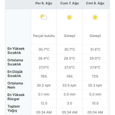
Per 6. Ağu
Cum 7. Ağu
Cmt 8. Ağu
P
Parçalı bulutlu
Güneşli
Güneşli
En Yüksek
30.7°C
30.7°C
31.4°C
Sıcaklık
28.4°C
28.5°C
29.0°C
Ortalama
Sıcaklık
27.0°C
27.0°C
27.6°C
En Düşük
Sıcaklık
76%
74%
72%
Ortalama
30.2 kph
33.5 kph
35.3 kph
Nem
0.1 mm
0.0 mm
0.0 mm
En Yüksek
Rüzgar
12.0
3.0
10.0
Toplam
Yağış
05:34 AM
05:34 AM
05:34 AM
0