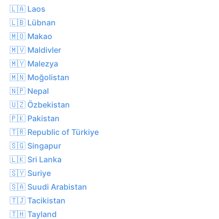
🇱🇦 Laos
🇱🇧 Lübnan
🇲🇴 Makao
🇲🇻 Maldivler
🇲🇾 Malezya
🇲🇳 Moğolistan
🇳🇵 Nepal
🇺🇿 Özbekistan
🇵🇰 Pakistan
🇹🇷 Republic of Türkiye
🇸🇬 Singapur
🇱🇰 Sri Lanka
🇸🇾 Suriye
🇸🇦 Suudi Arabistan
🇹🇯 Tacikistan
🇹🇭 Tayland