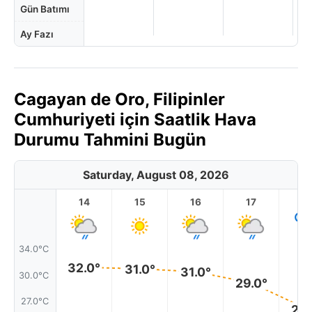
Gün Batımı
Ay Fazı
Cagayan de Oro, Filipinler
Cumhuriyeti için Saatlik Hava
Durumu Tahmini Bugün
Saturday, August 08, 2026
14
15
16
17
1
34.0°C
32.0°
31.0°
31.0°
30.0°C
29.0°
27.0°C
26.