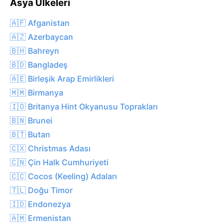
Asya Ülkeleri
🇦🇫 Afganistan
🇦🇿 Azerbaycan
🇧🇭 Bahreyn
🇧🇩 Bangladeş
🇦🇪 Birleşik Arap Emirlikleri
🇲🇲 Birmanya
🇮🇴 Britanya Hint Okyanusu Toprakları
🇧🇳 Brunei
🇧🇹 Butan
🇨🇽 Christmas Adası
🇨🇳 Çin Halk Cumhuriyeti
🇨🇨 Cocos (Keeling) Adaları
🇹🇱 Doğu Timor
🇮🇩 Endonezya
🇦🇲 Ermenistan