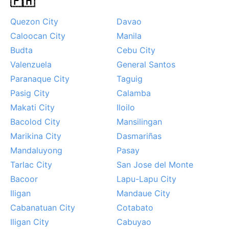
🇵🇭
Quezon City
Davao
Caloocan City
Manila
Budta
Cebu City
Valenzuela
General Santos
Paranaque City
Taguig
Pasig City
Calamba
Makati City
Iloilo
Bacolod City
Mansilingan
Marikina City
Dasmariñas
Mandaluyong
Pasay
Tarlac City
San Jose del Monte
Bacoor
Lapu-Lapu City
Iligan
Mandaue City
Cabanatuan City
Cotabato
Iligan City
Cabuyao