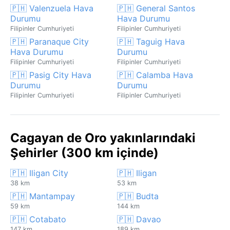
🇵🇭 Valenzuela Hava
🇵🇭 General Santos
Durumu
Hava Durumu
Filipinler Cumhuriyeti
Filipinler Cumhuriyeti
🇵🇭 Paranaque City
🇵🇭 Taguig Hava
Hava Durumu
Durumu
Filipinler Cumhuriyeti
Filipinler Cumhuriyeti
🇵🇭 Pasig City Hava
🇵🇭 Calamba Hava
Durumu
Durumu
Filipinler Cumhuriyeti
Filipinler Cumhuriyeti
Cagayan de Oro yakınlarındaki
Şehirler (300 km içinde)
🇵🇭 Iligan City
🇵🇭 Iligan
38 km
53 km
🇵🇭 Mantampay
🇵🇭 Budta
59 km
144 km
🇵🇭 Cotabato
🇵🇭 Davao
147 km
189 km