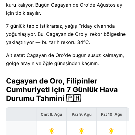
kuru kalıyor. Bugün Cagayan de Oro'de Ağustos ayı
için tipik sayılır.
7 günlük tablo istikrarsız, yağış Friday civarında
yoğunlaşıyor. Bu, Cagayan de Oro'yi rekor bölgesine
yaklaştırıyor — bu tarih rekoru 34°C.
Alt satır: Cagayan de Oro'de bugün susuz kalmayın,
gölge arayın ve öğle güneşinden kaçının.
Cagayan de Oro, Filipinler
Cumhuriyeti için 7 Günlük Hava
Durumu Tahmini 🇵🇭
Cmt 8. Ağu
Paz 9. Ağu
Pzt 10. Ağu
S