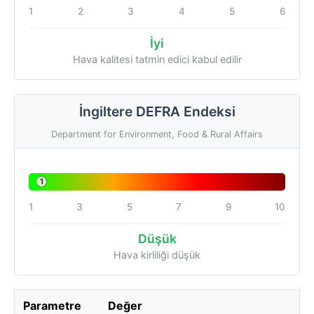
1
2
3
4
5
6
İyi
Hava kalitesi tatmin edici kabul edilir
İngiltere DEFRA Endeksi
Department for Environment, Food & Rural Affairs
1
1
3
5
7
9
10
Düşük
Hava kirliliği düşük
Parametre
Değer