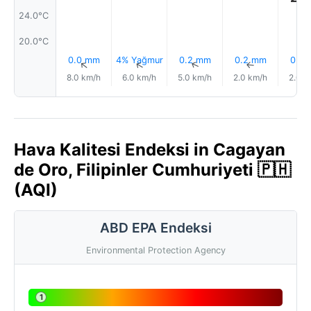
24.0°C
20.0°C
0.0 mm
4% Yağmur
0.2 mm
0.2 mm
0.2
↑
↑
↑
↑
8.0 km/h
6.0 km/h
5.0 km/h
2.0 km/h
2.0 k
Hava Kalitesi Endeksi in Cagayan
de Oro, Filipinler Cumhuriyeti 🇵🇭
(AQI)
ABD EPA Endeksi
Environmental Protection Agency
1