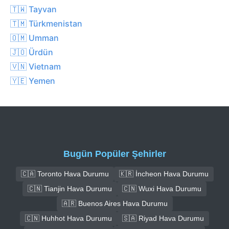
🇹🇼 Tayvan
🇹🇲 Türkmenistan
🇴🇲 Umman
🇯🇴 Ürdün
🇻🇳 Vietnam
🇾🇪 Yemen
Bugün Popüler Şehirler
🇨🇦 Toronto Hava Durumu
🇰🇷 İncheon Hava Durumu
🇨🇳 Tianjin Hava Durumu
🇨🇳 Wuxi Hava Durumu
🇦🇷 Buenos Aires Hava Durumu
🇨🇳 Huhhot Hava Durumu
🇸🇦 Riyad Hava Durumu