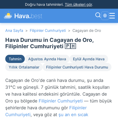
Doğru hava tahminleri
.
Tüm ülkeleri gör
.
☰
Hava.
best
🌐
Ana Sayfa
>
Filipinler Cumhuriyeti
>
Cagayan de Oro
Hava Durumu in Cagayan de Oro,
Filipinler Cumhuriyeti 🇵🇭
Tahmin
Ağustos Ayında Hava
Eylül Ayında Hava
Yıllık Ortalamalar
Filipinler Cumhuriyeti Hava Durumu
Cagayan de Oro'de canlı hava durumu, şu anda
31°C ve güneşli. 7 günlük tahmini, saatlik koşulları
ve hava kalitesi endeksini görüntüle. Cagayan de
Oro şu bölgede
Filipinler Cumhuriyeti
— tüm büyük
şehirlerde hava durumunu gör
Filipinler
Cumhuriyeti
, veya göz at
şu an en sıcak