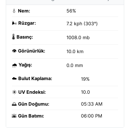
💧
Nem:
56%
🌬️
Rüzgar:
7.2 kph (303°)
🌡️
Basınç:
1008.0 mb
👁️
Görünürlük:
10.0 km
🌧️
Yağış:
0.0 mm
☁️
Bulut Kaplama:
19%
☀️
UV Endeksi:
10.0
🌅
Gün Doğumu:
05:33 AM
🌇
Gün Batımı:
06:00 PM