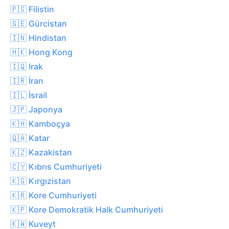
🇵🇸 Filistin
🇬🇪 Gürcistan
🇮🇳 Hindistan
🇭🇰 Hong Kong
🇮🇶 Irak
🇮🇷 İran
🇮🇱 İsrail
🇯🇵 Japonya
🇰🇭 Kamboçya
🇶🇦 Katar
🇰🇿 Kazakistan
🇨🇾 Kıbrıs Cumhuriyeti
🇰🇬 Kırgızistan
🇰🇷 Kore Cumhuriyeti
🇰🇵 Kore Demokratik Halk Cumhuriyeti
🇰🇼 Kuveyt