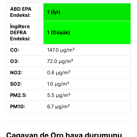
ABD EPA
1 (İyi)
Endeksi:
İngiltere
DEFRA
1 (Düşük)
Endeksi:
CO:
147.0 µg/m³
O3:
72.0 µg/m³
NO2:
0.6 µg/m³
SO2:
1.0 µg/m³
PM2.5:
5.5 µg/m³
PM10:
6.7 µg/m³
Cagayan de Oro hava durumunu