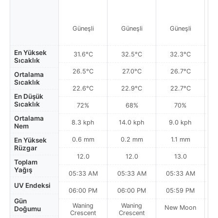
Güneşli
Güneşli
Güneşli
En Yüksek
31.6°C
32.5°C
32.3°C
Sıcaklık
26.5°C
27.0°C
26.7°C
Ortalama
Sıcaklık
22.6°C
22.9°C
22.7°C
En Düşük
Sıcaklık
72%
68%
70%
Ortalama
8.3 kph
14.0 kph
9.0 kph
Nem
0.6 mm
0.2 mm
1.1 mm
En Yüksek
Rüzgar
12.0
12.0
13.0
Toplam
Yağış
05:33 AM
05:33 AM
05:33 AM
0
UV Endeksi
06:00 PM
06:00 PM
05:59 PM
Gün
Waning
Waning
New Moon
N
Doğumu
Crescent
Crescent