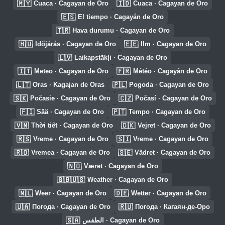
🇲🇾
🇮🇩
Cuaca · Cagayan de Oro
Cuaca · Cagayan de Oro
🇪🇸
El tiempo · Cagayán de Oro
🇹🇷
Hava durumu · Cagayan de Oro
🇭🇺
🇪🇪
Időjárás · Cagayan de Oro
Ilm · Cagayan de Oro
🇱🇻
Laikapstākļi · Cagayan de Oro
🇮🇹
🇫🇷
Meteo · Cagayan de Oro
Météo · Cagayán de Oro
🇱🇹
🇵🇱
Oras · Kagajan de Oras
Pogoda · Cagayan de Oro
🇸🇰
🇨🇿
Počasie · Cagayan de Oro
Počasí · Cagayan de Oro
🇫🇮
🇵🇹
Sää · Cagayan de Oro
Tempo · Cagayan de Oro
🇻🇳
🇩🇰
Thời tiết · Cagayan de Oro
Vejret · Cagayan de Oro
🇷🇸
🇸🇮
Vreme · Cagayan de Oro
Vreme · Cagayan de Oro
🇷🇴
🇸🇪
Vremea · Cagayan de Oro
Vädret · Cagayan de Oro
🇳🇴
Været · Cagayan de Oro
🇬🇧🇺🇸
Weather · Cagayan de Oro
🇳🇱
🇩🇪
Weer · Cagayan de Oro
Wetter · Cagayan de Oro
🇺🇦
🇷🇺
Погода · Cagayan de Oro
Погода · Кагаян-де-Оро
🇸🇦
الطقس · Cagayan de Oro