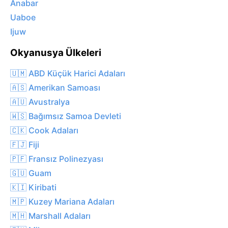
Anabar
Uaboe
Ijuw
Okyanusya Ülkeleri
🇺🇲 ABD Küçük Harici Adaları
🇦🇸 Amerikan Samoası
🇦🇺 Avustralya
🇼🇸 Bağımsız Samoa Devleti
🇨🇰 Cook Adaları
🇫🇯 Fiji
🇵🇫 Fransız Polinezyası
🇬🇺 Guam
🇰🇮 Kiribati
🇲🇵 Kuzey Mariana Adaları
🇲🇭 Marshall Adaları