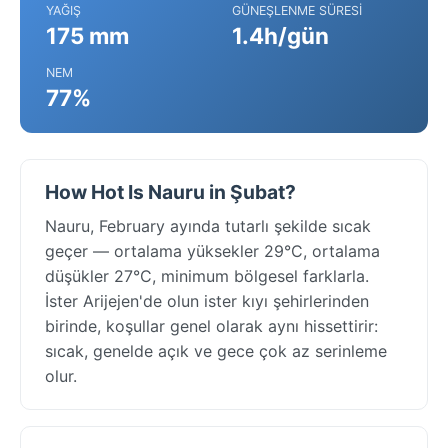
YAĞIŞ
GÜNEŞLENME SÜRESI
175 mm
1.4h/gün
NEM
77%
How Hot Is Nauru in Şubat?
Nauru, February ayında tutarlı şekilde sıcak
geçer — ortalama yüksekler 29°C, ortalama
düşükler 27°C, minimum bölgesel farklarla.
İster Arijejen'de olun ister kıyı şehirlerinden
birinde, koşullar genel olarak aynı hissettirir:
sıcak, genelde açık ve gece çok az serinleme
olur.