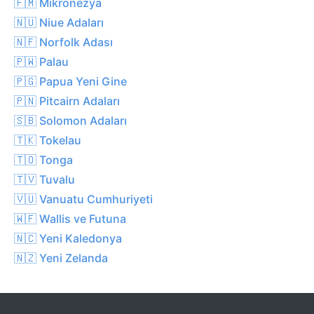
🇫🇲 Mikronezya
🇳🇺 Niue Adaları
🇳🇫 Norfolk Adası
🇵🇼 Palau
🇵🇬 Papua Yeni Gine
🇵🇳 Pitcairn Adaları
🇸🇧 Solomon Adaları
🇹🇰 Tokelau
🇹🇴 Tonga
🇹🇻 Tuvalu
🇻🇺 Vanuatu Cumhuriyeti
🇼🇫 Wallis ve Futuna
🇳🇨 Yeni Kaledonya
🇳🇿 Yeni Zelanda