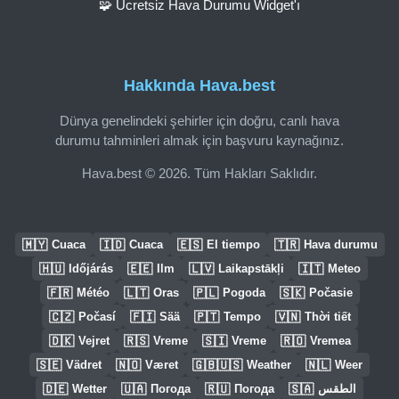
🧩 Ücretsiz Hava Durumu Widget'ı
Hakkında Hava.best
Dünya genelindeki şehirler için doğru, canlı hava
durumu tahminleri almak için başvuru kaynağınız.
Hava.best © 2026. Tüm Hakları Saklıdır.
🇲🇾
🇮🇩
🇪🇸
🇹🇷
Cuaca
Cuaca
El tiempo
Hava durumu
🇭🇺
🇪🇪
🇱🇻
🇮🇹
Időjárás
Ilm
Laikapstākļi
Meteo
🇫🇷
🇱🇹
🇵🇱
🇸🇰
Météo
Oras
Pogoda
Počasie
🇨🇿
🇫🇮
🇵🇹
🇻🇳
Počasí
Sää
Tempo
Thời tiết
🇩🇰
🇷🇸
🇸🇮
🇷🇴
Vejret
Vreme
Vreme
Vremea
🇸🇪
🇳🇴
🇬🇧🇺🇸
🇳🇱
Vädret
Været
Weather
Weer
🇩🇪
🇺🇦
🇷🇺
🇸🇦
Wetter
Погода
Погода
الطقس