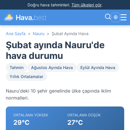
Doğru hava tahminleri
.
Tüm ülkeleri gör
.
☰
Hava.
best
🌐
Ana Sayfa
>
Nauru
>
Şubat Ayında Hava
Şubat ayında Nauru'de
hava durumu
Tahmin
Ağustos Ayında Hava
Eylül Ayında Hava
Yıllık Ortalamalar
Nauru'deki 10 şehir genelinde ülke çapında iklim
normalleri.
ORTALAMA YÜKSEK
ORTALAMA DÜŞÜK
29°C
27°C